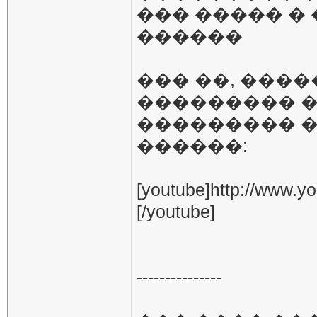
��� ����� �
������
��� ��, ���
��������� �
��������� �
������:
[youtube]http://www
[/youtube]
---------------