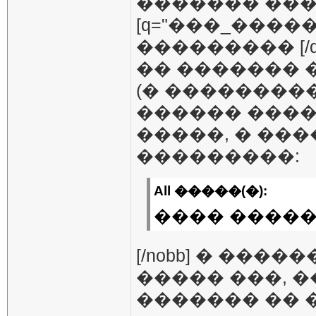
������� ��
[q="���_����
��������� [/q
�� ������� 
(� ��������
������ ����
�����, � ��
���������:
All �����(�):
���� ����� 
[/nobb] � ���
����� ���, 
������� �� 