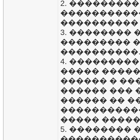
2. ��������
����������
����������
3. ��������
��������� 
����������
4. ��������
����� �����
������ � �
������ ��� ��
������ �� �
�����������
����� ������
5. ��������
������������ 