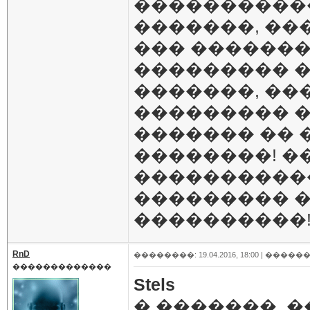
�����������
�������, ��
��� ������
��������� �
�������, ��
��������� �
������� �� 
��������! �
�����������
��������� �
����������
RnD
��������: 19.04.2016, 18:00 |
������
�������������
Stels
� �������, 