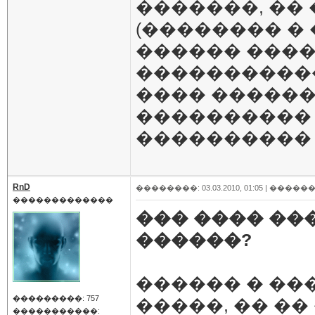
�������, ��
(�������� �
������ ���
�����������
���� ������
���������� 
���������� 
RnD
��������: 03.03.2010, 01:05 |
������
�������������
��� ���� ��
������?
������ � ��
���������: 757
�����, �� ��
�����������: