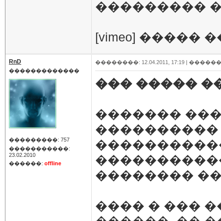
��������� �
[vimeo] ����� �
RnD
��������: 12.04.2011, 17:19 |
������
�������������
��� ����� �
������� ���
����������
���������: 757
�����������
�����������:
23.02.2010
�����������
������:
offline
�������� ��
���� � ��� �