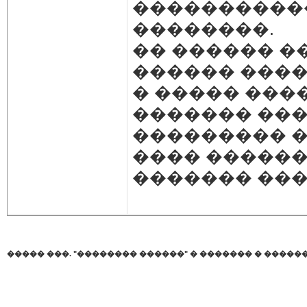
�����������
��������.
�� ������ �
������ ����
� ����� ���
������� ���
��������� 
���� ������
������� ���
����� ���. "�������� ������"
�
������� � �����