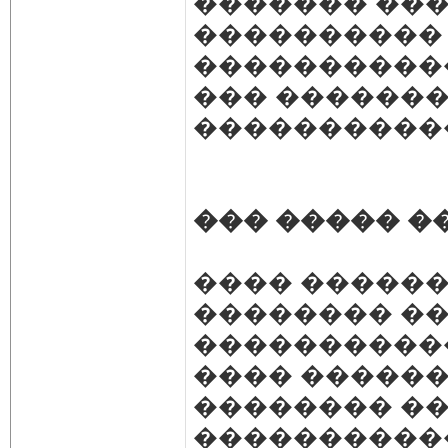
������� ���
����������
����������
��� �������
�����������
��� ����� �
���� ������
�������� ��
�����������
���� ������
�������� ��
�����������