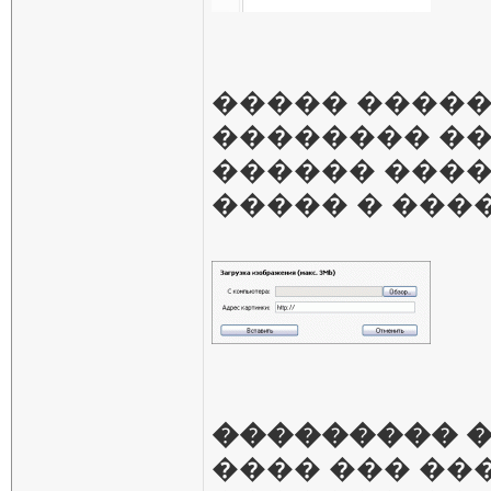
����� �����
�������� ��
������ ����
����� � ���
��������� 
���� ��� ��