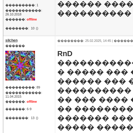
������ ����
���������: 1
�����������:
����������
26.10.2018
������:
offline
�������:
10
()
silchen
��������: 25.02.2025, 14:45 |
������
������
RnD
����������
� ����� ���
������ ��� 
���������: 89
���������� 
�����������:
11.04.2015
�� ��� ����
������:
offline
�� �������
������: 6-9
������� ���
�������:
13
()
����� �����