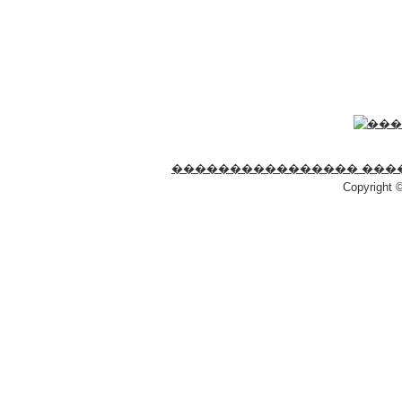
���������������� ���
Copyright