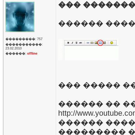
��� ���������
������ ���
���������: 757
�����������:
23.02.2010
������:
offline
��� ����� �
������ �� ���
http://www.youtube.c
������ ���
��������� 