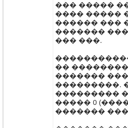
��� ����� ��
���� ����� 
������ ��� 
������� ��
��� ���.
����������
�� ��������
������� ���
���������. 
��������� 
����� 0 (���
������� ���