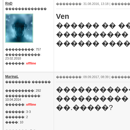
RnD
��������: 31.08.2016, 13:18 |
������
�������������
Ven
������ �� 
���������� 
������ ����
���������: 757
�����������:
23.02.2010
������:
offline
MarinaL
��������: 09.09.2017, 08:39 |
������
�������� ������
�����������
���������: 292
�����������:
����������
10.04.2014
������:
offline
��.�����?
������: 3-3
������: 2
����: 10