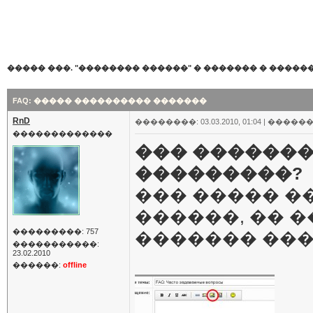
����� ���. "�������� ������"
�
������� � �����
FAQ: ����� ���������� �������
RnD
��������: 03.03.2010, 01:04 |
������
�������������
��� �������
���������?
��� ����� �
������, �� 
���������: 757
������� ��
�����������:
23.02.2010
������:
offline