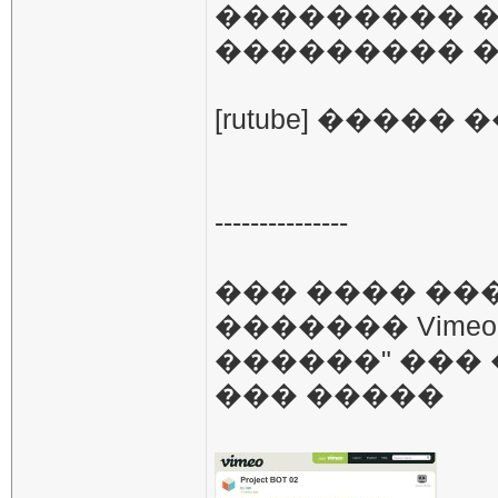
��������� �
��������� �
[rutube] ����� �
---------------
��� ���� ��
������� Vime
������" ���
��� �����