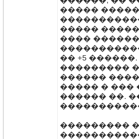
������, �� 
����� ����� 
�����������
����� �����
���� ������
�����������
�� +5 ������
��������� �
������ ����
����� � ���
������ ��. 
����������
��������� 
����������� 