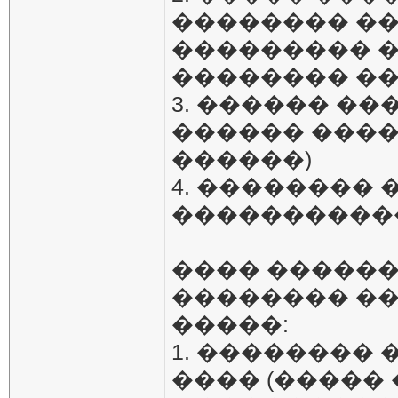
�������� ��
��������� �
�������� ��
3. ������ ��
������ ����� 
������)
4. ��������
������������
���� ������
�������� �
�����:
1. ��������
���� (����� ��