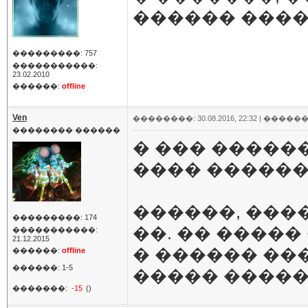
������ ����
���������: 757
�����������:
23.02.2010
������:
offline
Ven
��������: 30.08.2016, 22:32 |
������
�������� ������
� ��� �����
���� �������
������, ���
���������: 174
��. �� ����� 
�����������:
21.12.2015
� ������ ��
������:
offline
������: 1-5
����� ����
�������:
-15
()