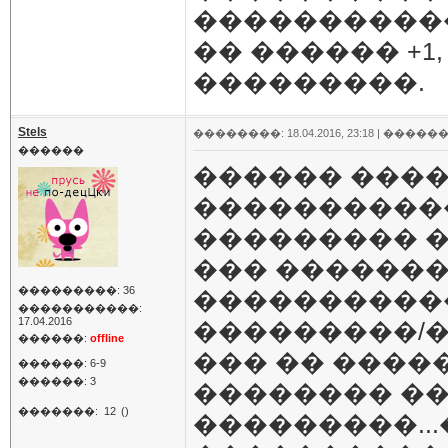
����������
�� ������ +1,
���������.
Stels
��������: 18.04.2016, 23:18 |
������
������
������ ����
�����������
��������� �
��� ������
���������: 36
����������
�����������:
17.04.2016
���������/
������:
offline
��� �� ����
������: 6-9
������: 3
�������� ��
�������:
12
()
���������...