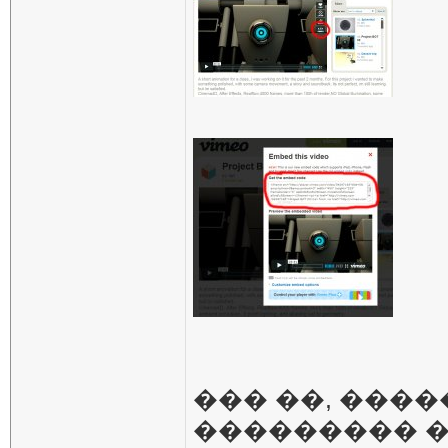
��� ��, ���
��������� �