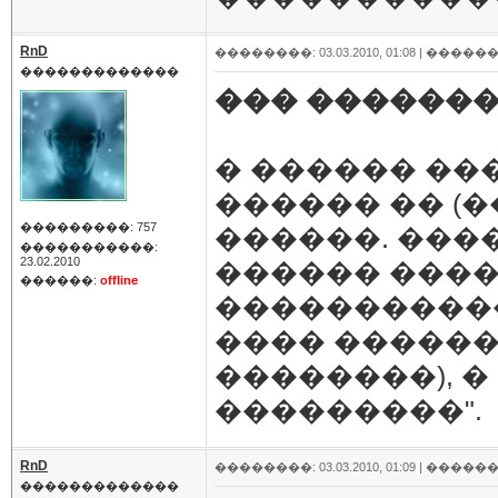
RnD
��������: 03.03.2010, 01:08 |
������
�������������
��� �������
� ������ ��
������ �� (
���������: 757
������. ����
�����������:
23.02.2010
������ ����
������:
offline
�����������
���� ������
��������), �
���������".
RnD
��������: 03.03.2010, 01:09 |
������
�������������