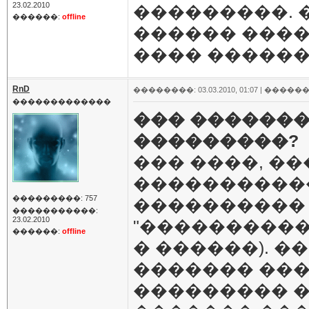
23.02.2010
���������. 
������:
offline
������ ����
���� ������
RnD
��������: 03.03.2010, 01:07 |
������
�������������
��� �������
���������?
��� ����, �
����������
���������: 757
����������
�����������:
23.02.2010
"����������
������:
offline
� ������). 
������� ��
��������� 