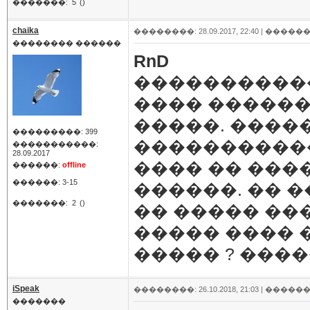
�������:
5
()
chaika
��������: 28.09.2017, 22:40 |
������
�������� ������
RnD
�����������
���� ������
�����. ����
���������: 399
�����������
�����������:
28.09.2017
���� �� ����
������:
offline
������: 3-15
������. �� 
�������:
2
()
�� ����� ��
����� ����
����� ? ����
iSpeak
��������: 26.10.2018, 21:03 |
������
�������