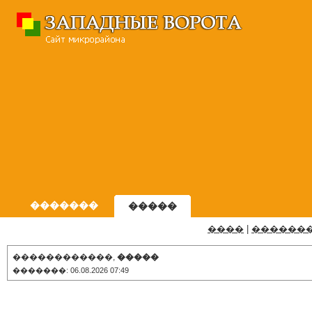
�������
�����
����
|
������
������������,
�����
�������: 06.08.2026 07:49