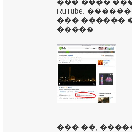
��� ���� ��
RuTube, �����
��� ������ 
�����
��� ��, ���