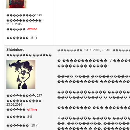
���������: 149
�����������:
31.05.2015
������:
offline
�������:
5
()
Shteinberg
��������: 04.09.2015, 15:34 |
�����
�������� ������
� ������������, 7 ���
�������� �����.
��-�� ���� �����������
����������� ��������, 
������������� ������ 
���������: 277
������������ � ����� 
�����������:
23.06.2014
��������� ��� �������
������:
offline
������: 3-8
🔹�������� ����� �����
��. ���������. ��������
�������:
10
()
�������� � ��. �������