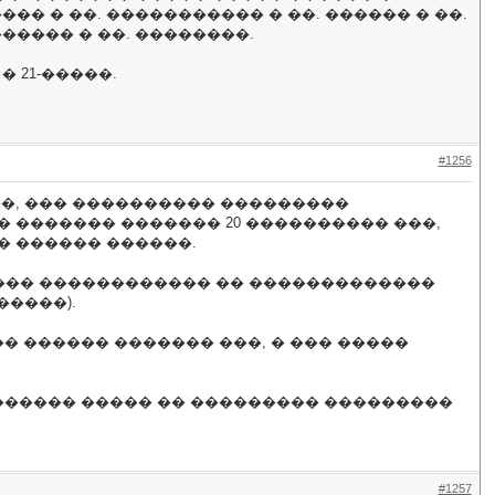
��� � ��. ����������� � ��. ������ � ��.
������ � ��. ��������.
� 21-�����.
#1256
��, ��� ���������� ���������
� ������� ������� 20 ���������� ���,
 ������ ������.
����� ������������ �� �������������
�����).
� ������ ������� ���, � ��� �����
������� ����� �� ��������� ���������
#1257