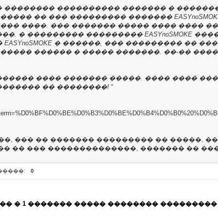
� �������� ���������� ������� � ������
���� �� ��� ��������� ������� EASYnoSMOK
��� ����. ��� ������� ����� ���� ���� �
�. � ��������� ��������� EASYnoSMOKE �����
SYnoSMOKE � ������, ��� ��������� �� ����
����� ������ � ����� �������. ��-�� ���
������ ���� ������� �����. ���� ���� ��
������� �� ��������!
"
tm_term=%D0%BF%D0%BE%D0%B3%D0%BE%D0%B4%D0%B0%20%D0%B4%D0
, ��� �� ������� ��������� �� �����, ���
�� �� ��� ��������������, ������� �� ��
�����:
0
� � 1 ������� ����� �������� ���������