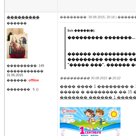
���������
��������: 30.08.2015, 20:16 |
�����
������
Sch �����(�):
��������� �������...
������ ����������� 
��������� ������ ��
"����� ���". ������ �
���������: 149
�����������:
31.05.2015
��������� 30.08.2015 � 20:22
������:
offline
���� ���� 1 �������� � 
�������:
5
()
����� � �������� �� 15 
������� ������ 1 �����