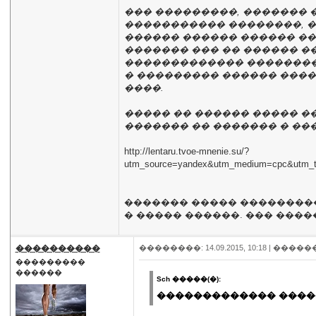
��� ���������, ������� 
����������� ��������, ��
������ ������ ������ ��
������� ��� �� ������ ���
������������� �������� EA
� ��������� ������ ����
����.
����� �� ������ ����� �
������� �� ������� � ��
http://lentaru.tvoe-mnenie.su/?
utm_source=yandex&utm_medium=cpc&u
������� ����� ����������
� ����� ������. ��� ����
����������
��������: 14.09.2015, 10:18 |
�����
���������
������
Sch �����(�):
������������� �����