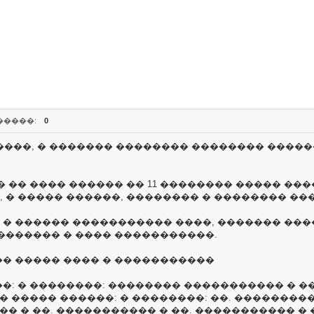
�����:
0
�����, � ������� �������� �������� ����
 �� ���� ������ �� 11 �������� ����� ���
� ����� ������, �������� � �������� ����
� ������ ����������� ����, ������� ���
������� � ���� �����������.
� ����� ���� � �����������
�: � ��������: �������� ����������� � ��
 ����� ������: � ��������: ��. ��������� 
�� � ��. ����������� � ��. ����������� �