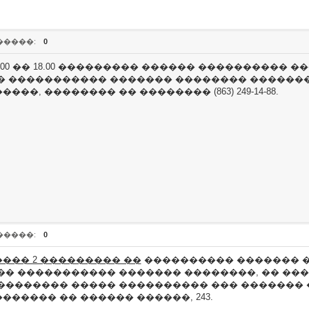
�����:
0
17.00 �� 18.00 ��������� ������ ����������
� ����������� ������� �������� ������
�, �������� �� �������� (863) 249-14-88.
�����:
0
��� 2 ��������� ��
���������� ������� �
�� ����������� ������� ��������, �� ��
�������� ����� ���������� ��� ������� 
����� �� ������ ������, 243.