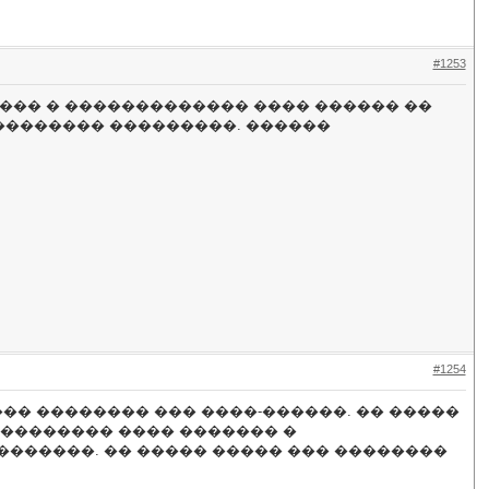
#1253
 ����� � ������������� ���� ������ ��
�������� ���������. ������
#1254
�� �������� ��� ����-������. �� �����
��������� ���� ������� �
�������. �� ����� ����� ��� ��������