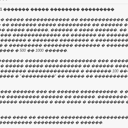
1 ������� ����� �������� ���������
�� ����� ������������ �� ������������ 
� �� ������� ����� ��������� �� ������ ��
� ����� ������, ������ � ���� ������. ��
���� ������������� �� ������� �� �����
������� � ������� �������� � ��������
 � ��������� �������� ������� � ������
� � 500 �� 1000 ������.
 ������� ��������� ���������� ��� ����
� ����� ����� ���������� �� ������ ����
������� �������������� � ������� 100 ��
��� � "���������" �� ����� �� ��������
��� ������ ��� �� ������ ����������: �
�� ��������� ������ �� ������. �������
 ����� �������� � ��� ���� � ����������
��� ���� �� ������ ��������� ��������
���������� ����������� � ������.