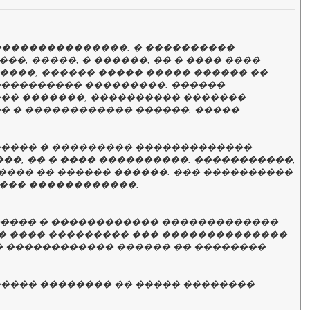
���������������. � ����������
��, �����, � ������, �� � ���� ����
 ����, ������ ����� ����� ������ ��
���������� ���������. ������
��� �������, ���������� �������
� � ������������ ������. �����
����� � ��������� �������������
��, �� � ���� ����������. �����������,
���� �� ������ ������. ��� ����������
����-������������.
 ����� � ������������ �������������
�� ���� ��������� ��� ��������������
 � ������������ ������ �� ��������
����� �������� �� ����� ��������