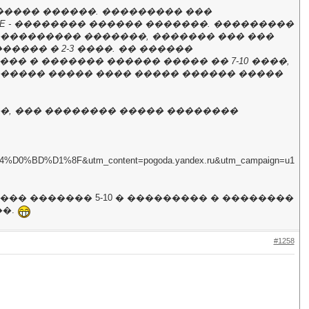
����� ������. ��������� ���
E - �������� ������ �������. ���������
���������� �������, ������� ��� ���
���� � 2-3 ����. �� ������
�� � ������� ������ ����� �� 7-10 ����,
������ ����� ���� ����� ������ �����
��, ��� �������� ����� ��������
%BD%D1%8F&utm_content=pogoda.yandex.ru&utm_campaign=u1
�� ������� 5-10 � ��������� � ��������
��.
#1258