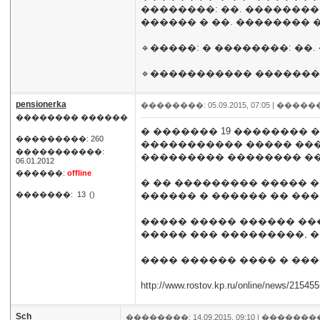
��������: ��. �������� 
������ � ��. �������� �
🔹�����: � ��������: ��.
🔹����������� ��������,
pensionerka
��������: 05.09.2015, 07:05 |
�����
�������� ������
� ������� 19 ��������
���������: 260
����������� ����� ����
�����������:
��������� �������� �
06.01.2012
������:
offline
� �� ��������� ����� �
�������:
13
()
������ � ������ �� ����
����� ����� ������ ���
����� ��� ���������, �
���� ������ ���� � ��
http://www.rostov.kp.ru/online/news/215455
Sch
��������: 14.09.2015, 09:10 |
��������