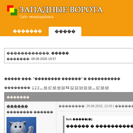
�������
�����
������������,
�����
�������: 08.08.2026 19:57
����� ���. "�������� ������"
�
����������
��������:
1
2
3
...
46
47
48
49
50
51
52
53
54
55
56
...
67
68
69
�������
������
��������: 29.08.2015, 12:03 |
�����
�������� ������
Sch �����(�):
������ � ����������