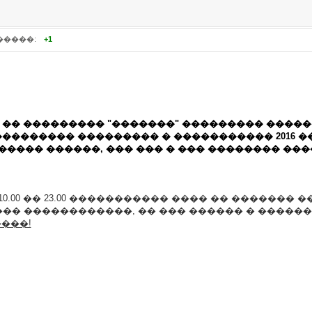
�����:
+1
�� ��������� "�������" ��������� ������
�������� ��������� � ����������� 2016 �
����� ������, ��� ��� � ��� �������� �����
10.00 �� 23.00 ����������� ���� �� ������
��� ������������, �� ��� ������ � ��������
���!