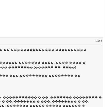
#1255
�� �� �������������� ����������
������ ������� ����. ���� ���� �
� �������� (������ ��. ����).
��� ��� ��������� �������� ��
. ����������� � ��. ������� �������� �
� ��. ������� � ���. �������� � ��.
 ��. �������.����� ����� ������ �