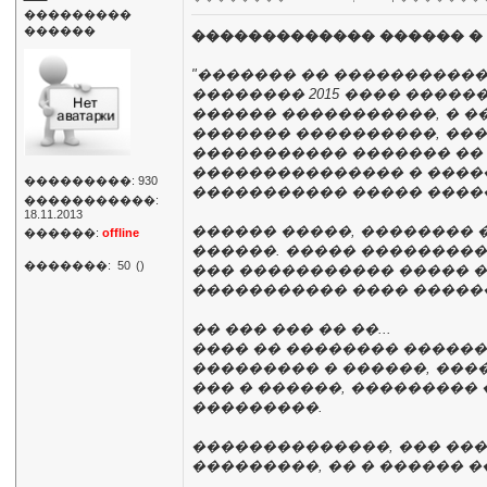
���������
������
������������� ������ � 
"������� �� ����������
�������� 2015 ���� �����
������ �����������, � ��
������� ����������, ��
����������� ������� �� 
��������������� � �����
���������: 930
����������� ����� �������
�����������:
18.11.2013
������ �����, ��������
������:
offline
������. ����� ���������
�������:
50
()
��� ����������� ����� �
����������� ���� ������
�� ��� ��� �� ��...
���� �� �������� ������
��������� � ������, ���
��� � ������, ���������
���������.
��������������, ��� ���
���������, �� � ������ 