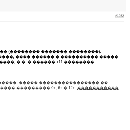
#1252
� (�������� ������� ��������).
����, ���� ������ � ���������� �����
��, �.�. � ������ +11 ��������.
� ������. ����� ���������������� ��
�� ��������� 0+, 6+ � 12+.
�����������