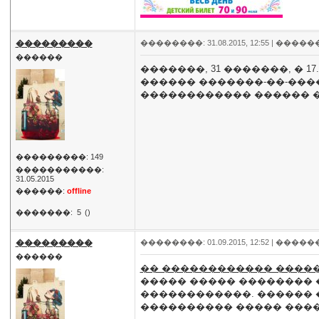
���������
��������: 31.08.2015, 12:55 |
�����
������
�������, 31 �������, � 
������ �������-��-���
������������ ������ ����
���������: 149
�����������:
31.05.2015
������:
offline
�������:
5
()
���������
��������: 01.09.2015, 12:52 |
�����
������
�� ������������ �����
����� ����� �������� 
������������. ������ 
���������� ����� �����