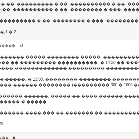
� ��. ��������� � ��. ���������� � ��. ���
 ��. ���������� � ��. �������� � ���. ���
 ��������� � ��. �������� � ���. �������� 
1 � 2.
�����:
+2
 ������� ����� �������� �����. ��������
� �� ��������� ����������. � 14:30 �� ���
���� ������������� ��������� ���������
� �����, � 13:00, �������� �������� ����
�� ������ �������� (��������� 300 � 1000 �
����� ������, ����� �� ���� ������ ����
����� � �����.
������� ���� ��� �� ������� �� �������
5/
��:
0