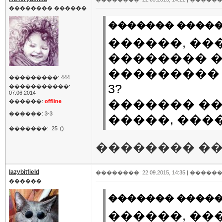
�������� ������
������� �����(
������, ��
�������� �
��������� 
���������: 444
3?
�����������:
07.06.2014
������� �� 
������:
offline
������: 3-3
�����, ���
�������:
25
()
�������� ���
lazybitfield
��������: 22.09.2015, 14:35 |
������
������
������� �����(
������, ��