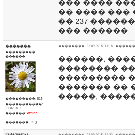
��� ���� ��
�� ���� ���
�� 237 ������
���
������
�������
��������: 22.09.2015, 14:18 |
������
���������
������
������, ���
�������� ��
��������� �4
������� �� �
�����, ����
���������: 815
�����������:
21.02.2011
������:
offline
�������:
3
()
Ku4eryashka
��������: 22.09.2015, 14:22 |
������