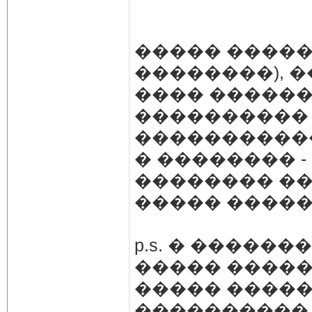
����� �����
��������), �
���� ������
���������� �
����������
� �������� - 1
�������� ��
����� �����
p.s. � ������
����� �����
����� �����
����������