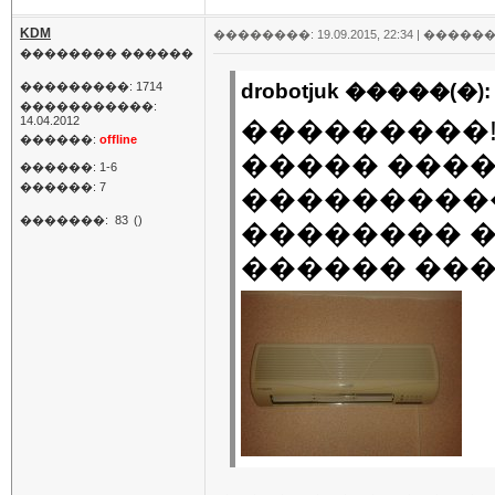
KDM
��������: 19.09.2015, 22:34 |
������
�������� ������
���������: 1714
drobotjuk �����(�):
�����������:
14.04.2012
���������!!
������:
offline
����� ���
������: 1-6
������: 7
���������
�������:
83
()
�������� �
������ ���