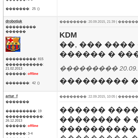
�������:
25
()
drobotjuk
��������: 20.09.2015, 21:39 |
������
���������
������
KDM
��, ��� ���
������ � ���
���������: 815
�����������:
��������� 20.09.20
21.02.2013
������:
offline
��������� �
�������:
42
()
artur_f
��������: 22.09.2015, 10:05 |
������
�������
������ ����
���������: 19
�����������:
�������� � 
26.12.2013
������:
offline
����������
������: 3-4