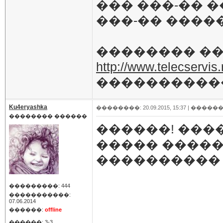
��� ���-�� 
���-�� �����
�������� ��
http://www.telecservis
����������
Ku4eryashka
��������: 20.09.2015, 15:37 |
������
�������� ������
������! ���
����� ������
���������� 
���������: 444
�����������:
07.06.2014
������:
offline
������: 3-3