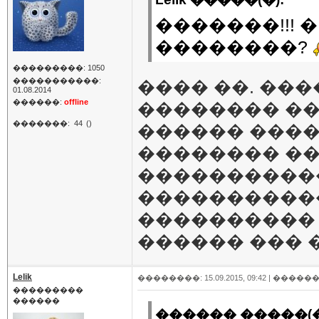
�������!!! 
��������?
���������: 1050
�����������:
���� ��. ��
01.08.2014
������:
offline
�������� ��
�������:
44
()
������ ����
�������� ��
����������
�����������
����������
������ ��� 
Lelik
��������: 15.09.2015, 09:42 |
������
���������
������
������ �����(�