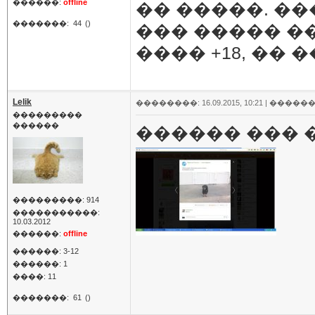
������:
offline
�� �����. �
�������:
44
()
��� ����� ��
���� +18, �� 
Lelik
��������: 16.09.2015, 10:21 |
������
���������
������
������ ��� 
���������: 914
�����������:
10.03.2012
������:
offline
������: 3-12
������: 1
����: 11
�������:
61
()