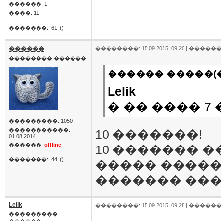
������: 1
����: 11
�������:
61
()
������
��������: 15.09.2015, 09:20 |
������
�������� ������
������ �����(�
Lelik
� �� ���� 7
���������: 1050
�����������:
10 �������!
01.08.2014
������:
offline
10 ������� 
�������:
44
()
����� �����
������� ��
Lelik
��������: 15.09.2015, 09:28 |
������
���������