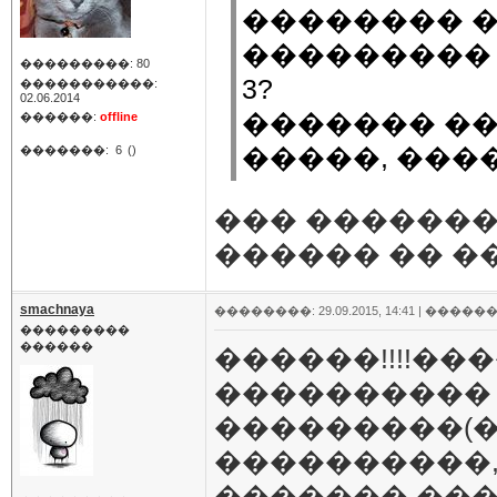
�������� �
��������� 
���������: 80
3?
�����������:
02.06.2014
������� �� 
������:
offline
�����, ���
�������:
6
()
��� �������
������ �� �
smachnaya
��������: 29.09.2015, 14:41 |
������
���������
������
������!!!!�
���������� 
���������(�
����������,
������� ���