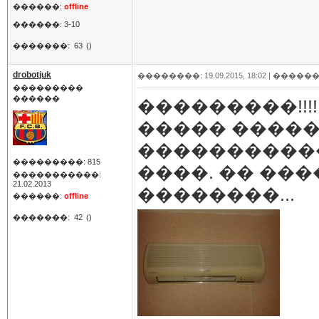
������:
offline
������: 3-10
�������:
63
()
drobotjuk
��������: 19.09.2015, 18:02 |
������
���������
������
���������!!!
����� ����
����������
���������: 815
����. �� ��
�����������:
21.02.2013
��������...
������:
offline
�������:
42
()