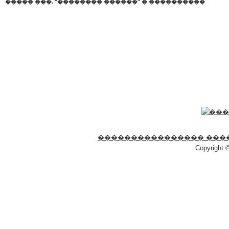
����� ���. "�������� ������"
�
����������
���������������� ���
Copyright