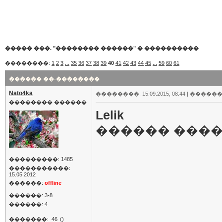
����� ���. "�������� ������"
�
����������
��������:
1
2
3
...
35
36
37
38
39
40
41
42
43
44
45
...
59
60
61
������ ��-��������
Nato4ka
��������: 15.09.2015, 08:44 |
������
�������� ������
Lelik
������ �����
���������: 1485
�����������:
15.05.2012
������:
offline
������: 3-8
������: 4
�������:
46
()