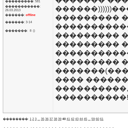
���������: 581
�����������:
������))))))
26.03.2013
������:
offline
��������� 
������: 3-14
�����������
�������:
8
()
��������� �
��������� �
�����������
��������� �
�������(���
���� ������
����������,
����������!!
��������:
1
2
3
...
35
36
37
38
39
40
41
42
43
44
45
...
59
60
61