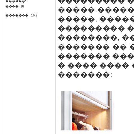
��������� �
������: 1
����: 16
����� ����
�������:
16
()
�����. ����
��������� �
��������, �
������� �� �
������� ��
� ���� ���� 
�������: