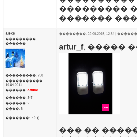
��������� �
������� ���
alexs
��������: 22.09.2015, 12:34 |
������
���������
������
artur_f
, ����� 
���������: 758
�����������:
19.04.2011
������:
offline
������: 3-7
������: 2
����: 8
�������:
42
()
��� �� �����