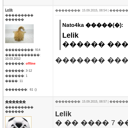
Lelik
��������: 15.09.2015, 08:54 |
������
���������
������
Nato4ka �����(�):
Lelik
������ ����
���������: 914
�����������:
������� ����
10.03.2012
������:
offline
������: 3-12
������: 1
����: 11
�������:
61
()
������
��������: 15.09.2015, 08:57 |
������
���������
������
Lelik
� �� ���� 7 