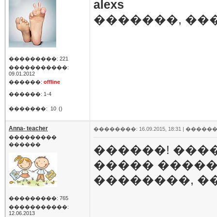
alexs
�������, ��
���������: 221
�����������:
09.01.2012
������:
offline
������: 1-4
�������:
10
()
Anna- teacher
��������: 16.09.2015, 18:31 |
������
���������
������
������! ���
����� �����
��������, �
���������: 765
�����������:
12.06.2013