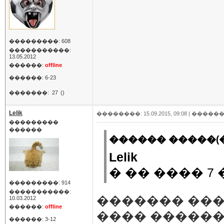
���������: 608
�����������:
13.05.2012
������:
offline
������: 6-23
�������:
27
()
Lelik
��������: 15.09.2015, 09:08 |
������
���������
������
������ �����(�
Lelik
� �� ���� 7
���������: 914
�����������:
������� ��� 
10.03.2012
������:
offline
���� �����
������: 3-12