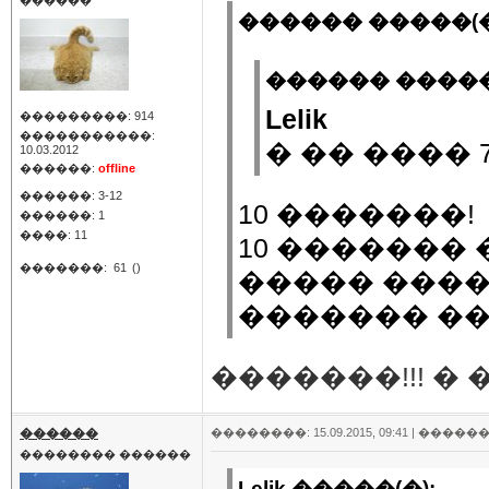
������
������ �����(�
������ �����(
Lelik
���������: 914
�����������:
� �� ���� 
10.03.2012
������:
offline
������: 3-12
10 �������!
������: 1
����: 11
10 �������
�������:
61
()
����� ����
������� �
�������!!! �
������
��������: 15.09.2015, 09:41 |
������
�������� ������
Lelik �����(�):