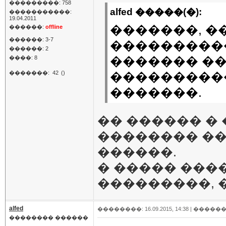
���������: 758
alfed �����(�):
�����������:
19.04.2011
�������, 
������:
offline
������: 3-7
���������
������: 2
������� �
����: 8
�������:
42
()
���������
�������.
�� ������ �
�������� ��
������.
� ����� ���
���������, 
alfed
��������: 16.09.2015, 14:38 |
������
�������� ������