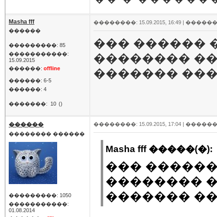
Masha fff
��������: 15.09.2015, 16:49 |
������
������
��� ������ 
���������: 85
�����������:
�������� ��
15.09.2015
������:
offline
������� ���
������: 6-5
������: 4
�������:
10
()
������
��������: 15.09.2015, 17:04 |
������
�������� ������
Masha fff �����(�):
��� ������
�������� �
������� �
���������: 1050
�����������:
01.08.2014