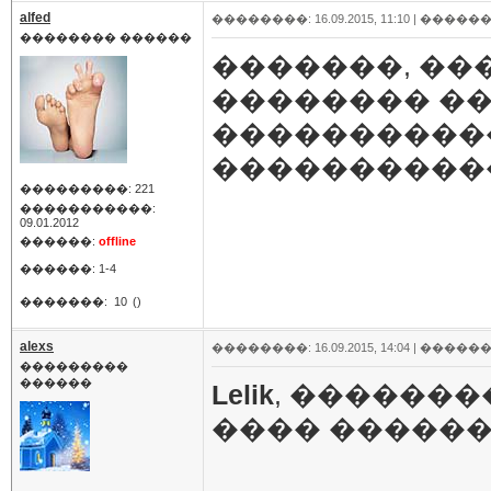
alfed
��������: 16.09.2015, 11:10 |
������
�������� ������
�������, �
�������� ��
����������
����������
���������: 221
�����������:
09.01.2012
������:
offline
������: 1-4
�������:
10
()
alexs
��������: 16.09.2015, 14:04 |
������
���������
������
Lelik
, �������
���� �������