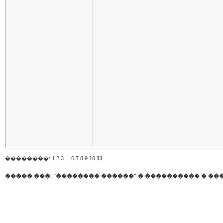
��������:
1
2
3
...
6
7
8
9
10
11
����� ���. "�������� ������"
�
���������� � ��