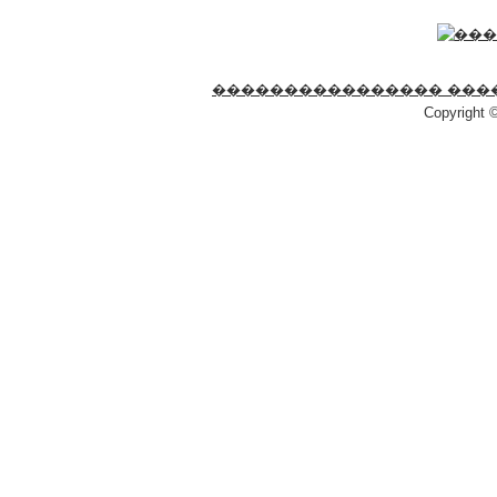
���������������� ���
Copyright