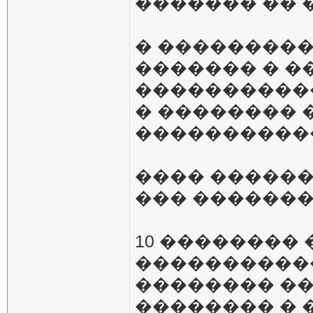
������� �� 
� ���������
������� � �
����������
� �������� 
����������
���� ������
��� �������
10 �������� � 
�����������
�������� ��
�������� � 