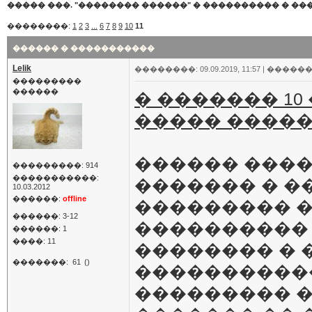
����� ���. "�������� ������"
�
���������� � ��
��������:
1
2
3
...
6
7
8
9
10
11
������ � �����������
Lelik
��������: 09.09.2019, 11:57 |
������
���������
������
� ������� 10
����� �����
������ ���
���������: 914
�����������:
������� � ��
10.03.2012
������:
offline
��������� �
������: 3-12
���������� 
������: 1
����: 11
�������� �
�������:
61
()
�����������
��������� 