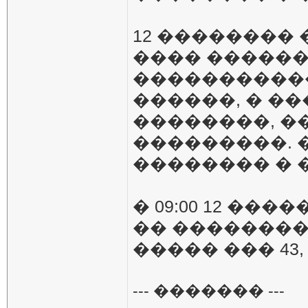
12 �������� � 
���� ������
����������
������, � �
��������, �
���������. 
�������� � 
� 09:00 12 ���
�� �������
����� ��� 43, 47�; 
--- ������� ---