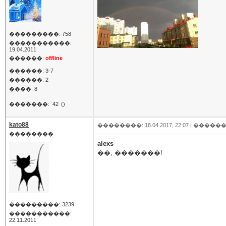
���������: 758
�����������:
19.04.2011
������:
offline
������: 3-7
������: 2
����: 8
�������:
42
()
kato88
��������: 18.04.2017, 22:07 |
������
��������
alexs
��, �������!
���������: 3239
�����������:
22.11.2011