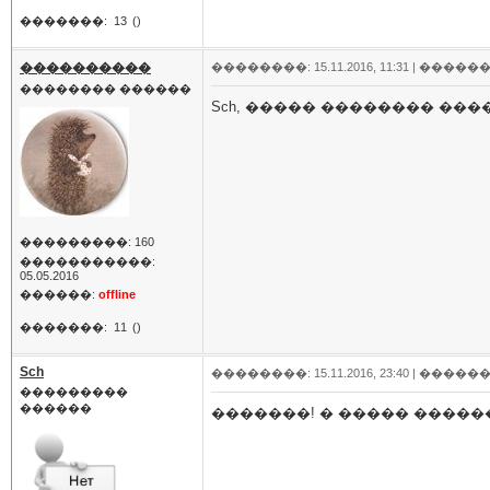
�������:
13
()
����������
��������: 15.11.2016, 11:31 |
������
�������� ������
Sch, ����� �������� ���
���������: 160
�����������:
05.05.2016
������:
offline
�������:
11
()
Sch
��������: 15.11.2016, 23:40 |
������
���������
������
�������! � ����� �����