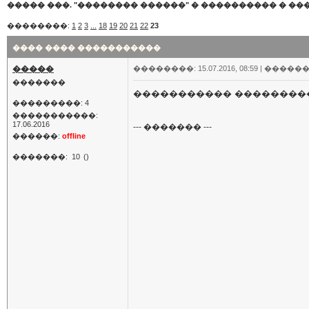
����� ���. "�������� ������"
�
���������� � ��
��������:
1
2
3
...
18
19
20
21
22
23
���� ���� �����������
�����
��������: 15.07.2016, 08:59 |
������
�������
����������� ��������� P
���������: 4
�����������:
17.06.2016
--- ������� ---
������:
offline
�������:
10
()