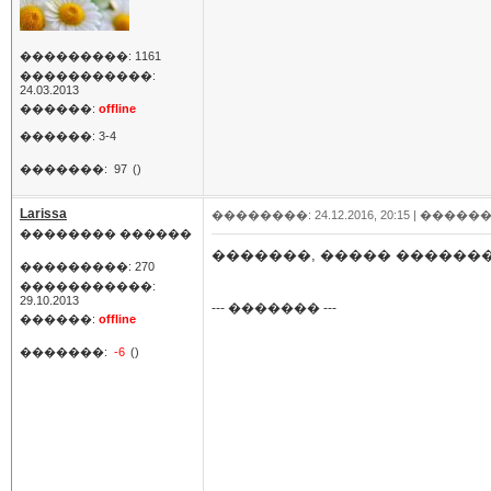
���������: 1161
�����������:
24.03.2013
������:
offline
������: 3-4
�������:
97
()
Larissa
��������: 24.12.2016, 20:15 |
������
�������� ������
�������, ����� �������
���������: 270
�����������:
29.10.2013
--- ������� ---
������:
offline
�������:
-6
()