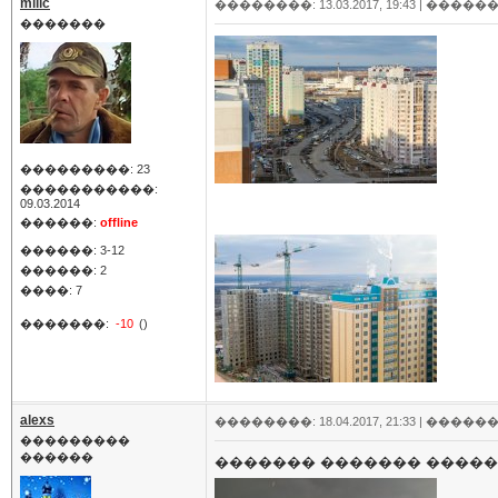
milic
��������: 13.03.2017, 19:43 |
������
�������
���������: 23
�����������:
09.03.2014
������:
offline
������: 3-12
������: 2
����: 7
�������:
-10
()
alexs
��������: 18.04.2017, 21:33 |
������
���������
������
������� ������� �����