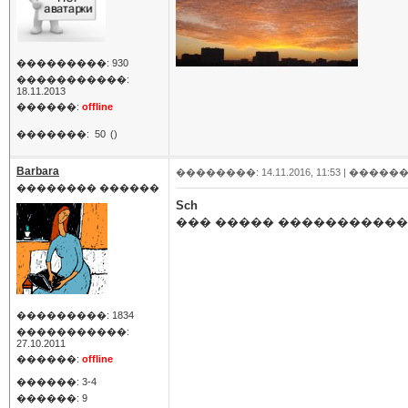
���������: 930
�����������:
18.11.2013
������:
offline
�������:
50
()
Barbara
��������: 14.11.2016, 11:53 |
������
�������� ������
Sch
��� ����� ������������
���������: 1834
�����������:
27.10.2011
������:
offline
������: 3-4
������: 9