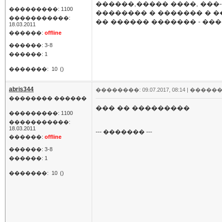
������,����� ����, ���
���������: 1100
�������� � ������� � ���
�����������:
�� ������ ������� - ���
18.03.2011
������:
offline
������: 3-8
������: 1
�������:
10
()
abris344
��������: 09.07.2017, 08:14 |
������
�������� ������
��� �� ���������
���������: 1100
�����������:
18.03.2011
--- ������� ---
������:
offline
������: 3-8
������: 1
�������:
10
()