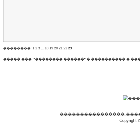
��������:
1
2
3
...
18
19
20
21
22
23
����� ���. "�������� ������"
�
���������� � ��
���������������� ���
Copyright