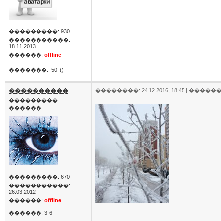
���������: 930
�����������:
18.11.2013
������:
offline
�������:
50
()
����������
��������: 24.12.2016, 18:45 |
������
���������
������
���������: 670
�����������:
26.03.2012
������:
offline
������: 3-6