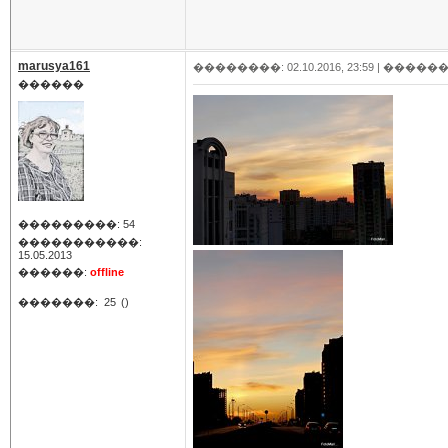
marusya161
��������: 02.10.2016, 23:59 |
������
������
���������: 54
�����������:
15.05.2013
������:
offline
�������:
25
()