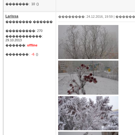
�������:
10
()
Larissa
��������: 24.12.2016, 19:59 |
������
�������� ������
���������: 270
�����������:
29.10.2013
������:
offline
�������:
-6
()