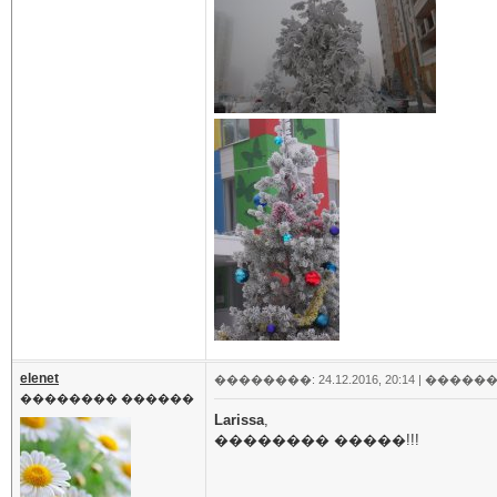
elenet
��������: 24.12.2016, 20:14 |
������
�������� ������
Larissa
,
�������� �����!!!