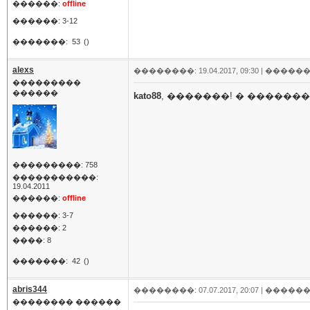
������:
offline
������: 3-12
�������:
53
()
alexs
��������: 19.04.2017, 09:30 |
������
���������
������
kato88
, �������! � �������
���������: 758
�����������:
19.04.2011
������:
offline
������: 3-7
������: 2
����: 8
�������:
42
()
abris344
��������: 07.07.2017, 20:07 |
������
�������� ������