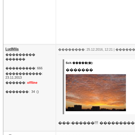
LudMila
��������: 25.12.2016, 12:21 |
������
���������
������
Sch �����(�):
���������: 666
�������
�����������:
23.11.2013
������:
offline
�������:
34
()
���-������!!! ����������!!