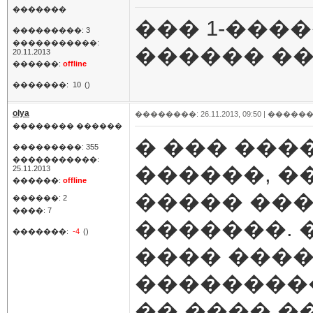
�������
��� 1-���
���������: 3
�����������:
������ ��
20.11.2013
������:
offline
�������:
10
()
olya
��������: 26.11.2013, 09:50 |
������
�������� ������
� ��� ���
���������: 355
�����������:
������, �
25.11.2013
������:
offline
����� ���
������: 2
����: 7
�������. 
�������:
-4
()
���� ���
��������
�� ���� �