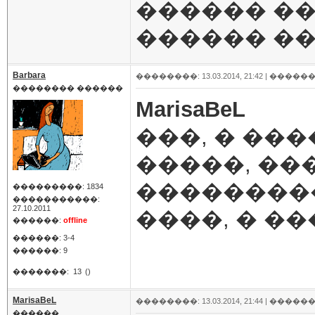
������ ��
������ ��
Barbara
��������: 13.03.2014, 21:42 |
������
�������� ������
MarisaBeL
���, � ��
�����, ��
���������
���������: 1834
�����������:
27.10.2011
����, � ��
������:
offline
������: 3-4
������: 9
�������:
13
()
MarisaBeL
��������: 13.03.2014, 21:44 |
������
������