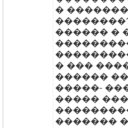
� �������)
��������
������ � 
��������
��������
� ��� ���
������ ���
�����- ��
����� ��
��������
������� �