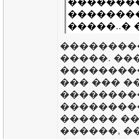
��������
�������
�����..�
���������
�����. ��
��������
��� ��� �
��������
��������
������ ��
������, �