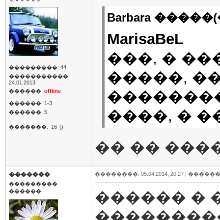
Barbara �����(
MarisaBeL
���, � �
���������: 44
�����, �
�����������:
24.01.2013
������:
offline
��������
������: 1-3
����, � �
������: 5
�������:
16
()
�� �� �������
�������
��������: 05.04.2014, 20:27 |
������
���������
������
������ � 
��������