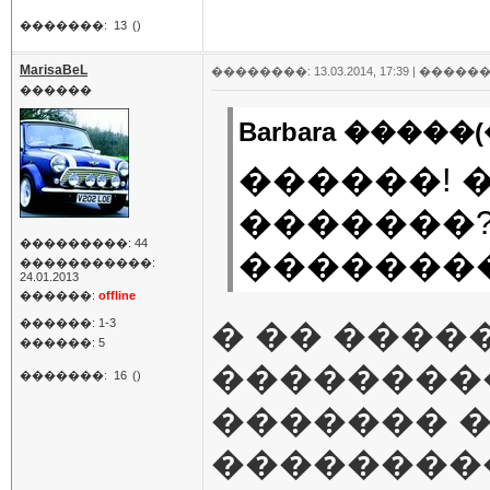
�������:
13
()
MarisaBeL
��������: 13.03.2014, 17:39 |
������
������
Barbara �����(
������! 
�������?
���������: 44
��������
�����������:
24.01.2013
������:
offline
������: 1-3
� �� �����
������: 5
���������
�������:
16
()
������� 
��������