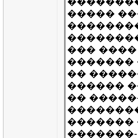
�������
����� ��
�������
�������
��� ����
������� 
�� �����
������ �
�� �����-
��������
������� �
�������- 