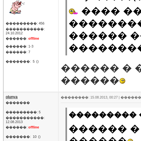
���� �
��������
���������: 456
�����������:
������ �
24.10.2012
������:
offline
�������
������: 1-3
������: 7
�������:
5
()
������ � 
������
olunya
��������: 15.08.2013, 00:27 |
������
�������
���������: 5
��������� �
�����������:
12.08.2013
������ �
������:
offline
�������:
10
()
������