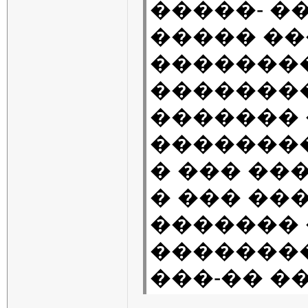
�����- �
����� ��
�������
�������
������� 
��������
� ��� ��
� ��� ���
������� �
�������
���-�� ��