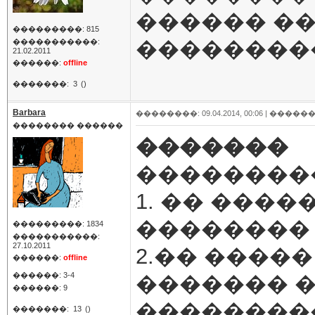
������ ��
���������: 815
��������
�����������:
21.02.2011
������:
offline
�������:
3
()
Barbara
��������: 09.04.2014, 00:06 |
������
�������� ������
�������
���������
1. �� ���
��������
���������: 1834
�����������:
27.10.2011
2.�� �����
������:
offline
������: 3-4
������� �
������: 9
��������
�������:
13
()