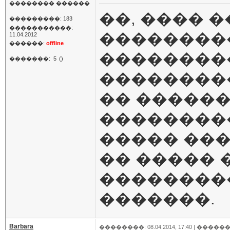
�������� ������
��, ���� �
���������: 183
�����������:
���������
11.04.2012
������:
offline
���������
�������:
5
()
���������
�� ������
���������
����� ���
�� ����� 
���������
�������.
Barbara
��������: 08.04.2014, 17:40 |
������