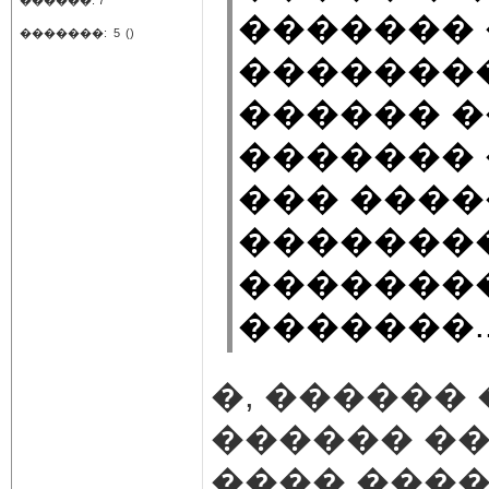
������: 7
������� 
�������:
5
()
��������
������ 
������� 
��� ����
��������
��������
�������.
�, ������ 
������ ��
���� ����