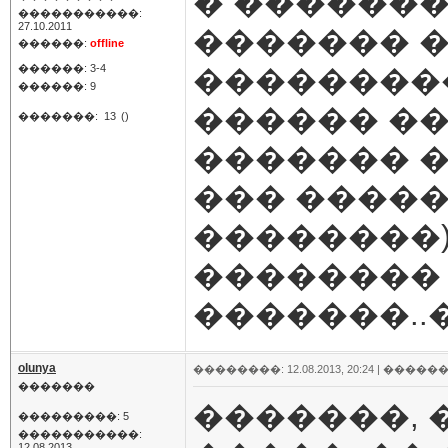
� �������
�����������:
27.10.2011
������� �
������:
offline
������: 3-4
���������
������: 9
������ �
�������:
13
()
������� �
��� �����
��������)
�������� 
�������..
olunya
��������: 12.08.2013, 20:24 |
������
�������
�������, 
���������: 5
�����������:
12.08.2013