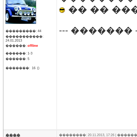
�� �� ���
--- ������� -
���������: 44
�����������:
24.01.2013
������:
offline
������: 1-3
������: 5
�������:
16
()
����
��������: 20.11.2013, 17:26 |
������