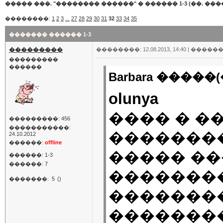
����� ���. "�������� ������"
�
������ 1-3 (��. ����
��������:
1
2
3
...
27
28
29
30
31
32
33
34
35
������� ������ 1-3
���������
��������: 12.08.2013, 14:40 |
������
���������
������
Barbara �����(
olunya
���� � �
���������: 456
�����������:
��������
24.10.2012
������:
offline
����� �
������: 1-3
������: 7
��������
�������:
5
()
��������
�������