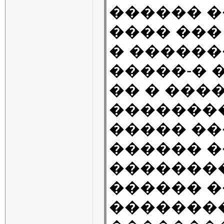
������ �
���� ���
� ������
�����-� 
�� � ����
��������
����� ��
������ �
��������
������ �
�������