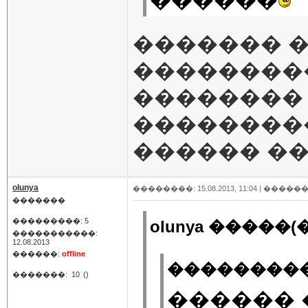
������� �
���������
��������
���������
������ ��
olunya
��������: 15.08.2013, 11:04 |
������
�������
���������: 5
olunya �����(�
�����������:
12.08.2013
������:
offline
���������
�������:
10
()
������ 