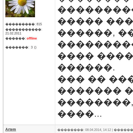
��������
����� ���
���������: 815
������, �
�����������:
21.02.2011
������:
offline
���������
�������:
3
()
���� ����
������.
��� �� ��
������� �
��������,
����...
Artem
��������: 08.04.2014, 14:12 |
������