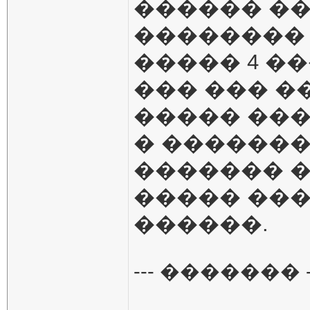
������ ��
�������� 
����� 4 �
��� ��� �
����� ���
� �������
������� �
����� ���
������.
--- ������� -