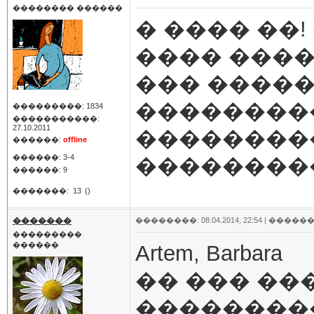
�������� ������
� ���� ��!
���� ����
��� ����
���������
���������: 1834
�����������:
27.10.2011
��������
������:
offline
������: 3-4
���������
������: 9
�������:
13
()
�������
��������: 08.04.2014, 22:54 |
������
���������
������
Artem, Barbara
�� ��� ��
��������