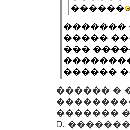
������
������� 
����� ��
��� ����
��������
������ �
������ � 
��������
������� �
D. ������