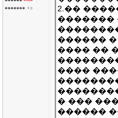
������:
offline
2.�� ����
�������:
3
()
������� 
�������
������ � 
���� �� 
��������
���� ���
�������
�������
� ��� ��
������ ��