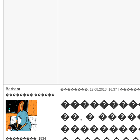
Barbara
��������: 12.08.2013, 16:37 |
������
�������� ������
��������
��, � ���
��������
���������: 1834