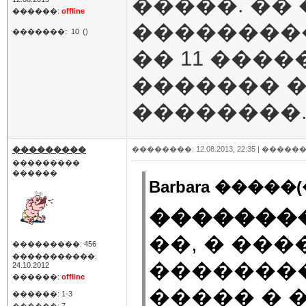
�����. ��
������:
offline
���������
�������:
10
()
�� 11 ����
������� �
��������
���������
��������: 12.08.2013, 22:35 |
������
���������
������
Barbara �����(
�������
��, � ��
���������: 456
�����������:
�������
24.10.2012
������:
offline
����� � 
������: 1-3