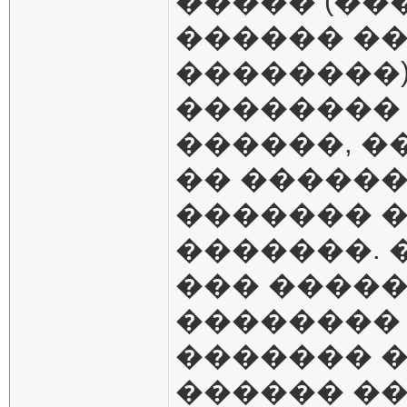
����� (��
������ ��
��������
�������� 
������, �
�� �������
������� 
�������.
��� �����
�������� 
������� �
������ ��