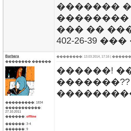
������� 
��������
��� �� ���
402-26-39 ��
Barbara
��������: 13.03.2014, 17:16 |
������
�������� ������
������! �
�������??
���������
���������: 1834
�����������:
27.10.2011
������:
offline
������: 3-4
������: 9