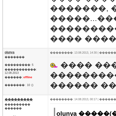
�������,
�����...�
���������
���� �����
olunya
��������: 13.08.2013, 14:30 |
������
�������
���� ��
���������: 5
�����������:
���������
12.08.2013
������:
offline
������ �
�������:
10
()
���������
��������: 14.08.2013, 00:17 |
������
���������
������
olunya �����(�