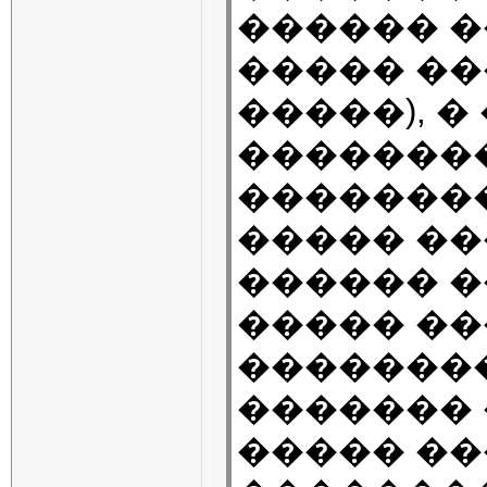
������ �
����� ��
�����), 
�������
��������
����� ��
������ �
����� ��
��������
������� 
����� ��