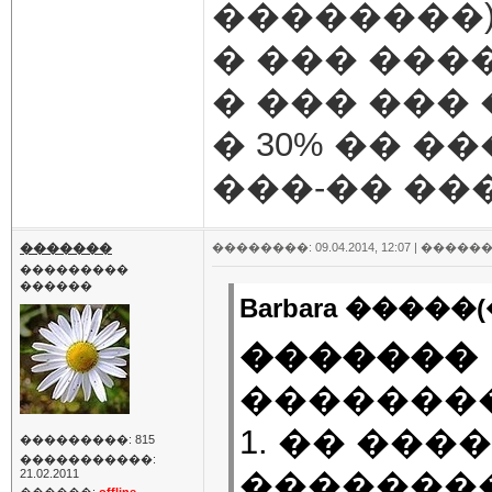
��������
� ��� ���
� ��� ���
� 30% �� �
���-�� ���
�������
��������: 09.04.2014, 12:07 |
������
���������
������
Barbara �����(
�������
��������
1. �� ��
���������: 815
�����������:
�������
21.02.2011