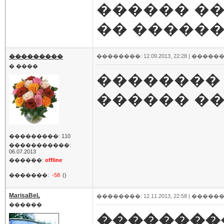
������ �
�� ������
���������
��������: 12.09.2013, 22:28 |
������
� ����
�������� 
������ ���
���������: 110
�����������:
06.07.2013
������:
offline
�������:
-58
()
MarisaBeL
��������: 12.11.2013, 22:58 |
������
������
��������