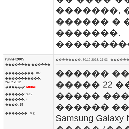
�������, 
������ � 
�������.
����������
runner2005
��������: 30.12.2013, 21:03 |
������
�������� ������
������ ��
���������: 187
�����������:
����� 22 �
24.02.2012
������:
offline
����� ���
������: 3-12
������: 4
������ ��
����: 15
�������:
0
()
Samsung Gala