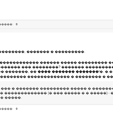
�����:
0
��������, ������� � ���������.
������������� ������ ����� ��������� ���
������ ��� ��������? ������� ���������
� �������, ��
���� ������� �������
!�. �
 ��������� ������������� � �������� � �
, ��� � ������� ��������� ����� � ������
������������� (� ��� ����� � � �����) -
� �����.
�����:
0