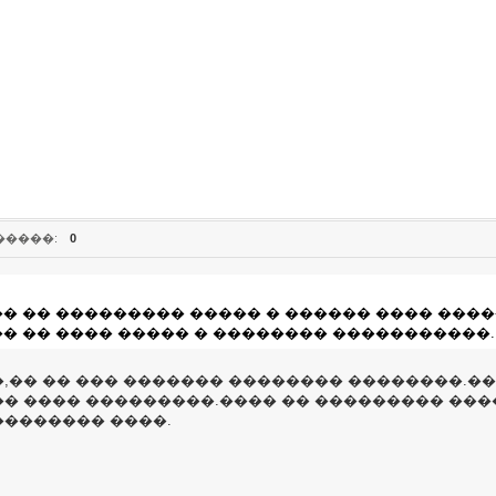
�����:
0
 �� ��������� ����� � ������ ���� ����-���
� �� ���� ����� � �������� �����������.
�� �� ��� ������� �������� ��������.���
� ���� ���������.���� �� ��������� ���
������� ����.