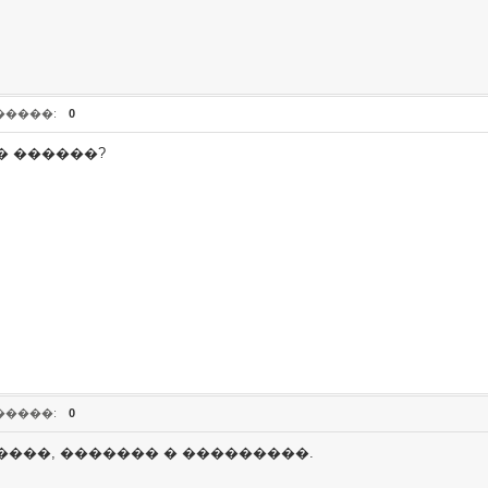
�����:
0
� ������?
�����:
0
����, ������� � ���������.