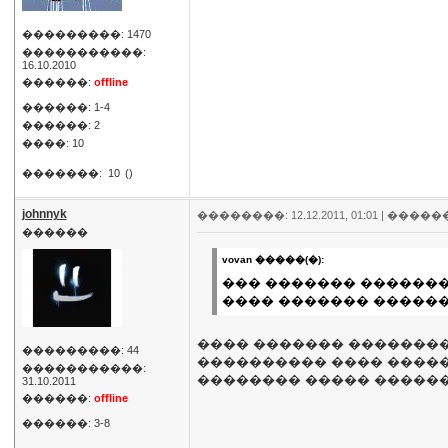
���������: 1470
�����������:
16.10.2010
������:
offline
������: 1-4
������: 2
����: 10
�������:
10
()
johnnyk
��������: 12.12.2011, 01:01 |
�����
������
vovan �����(�):
��� ������� ��������
���� ������� ������
���� ������� ��������,
���������: 44
���������� ���� �����
�����������:
�������� ����� ������
31.10.2011
������:
offline
������: 3-8