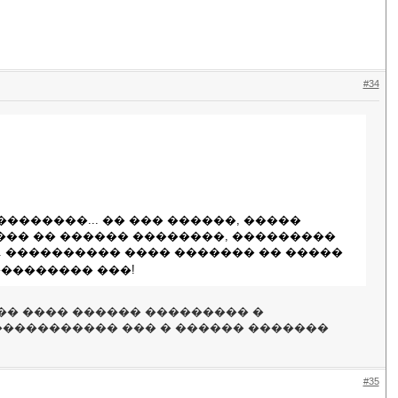
#34
������... �� ��� ������, �����
�� �� ������ ��������, ���������
.�. ���������� ���� ������� �� �����
��������� ���!
�� ���� ������ ��������� �
 ����������� ��� � ������ �������
#35