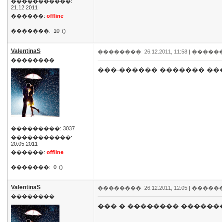
�����������:
21.12.2011
������:
offline
�������:
10
()
ValentinaS
��������: 26.12.2011, 11:58 |
�����
��������
���-������ ������� ��
���������: 3037
�����������:
20.05.2011
������:
offline
�������:
0
()
ValentinaS
��������: 26.12.2011, 12:05 |
�����
��������
��� � �������� ������