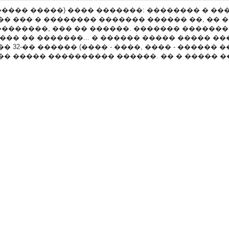
����� �����) ���� �������: �������� � �
� ��� � �������� ������� ������ ��, �� �
��������, ��� �� ������. ������� ������
��� �� �������... � ������ ����� ����� ��
 32-�� ������ (���� - ����, ���� - ������ 
�� ����� ���������� ������. �� � ����� 