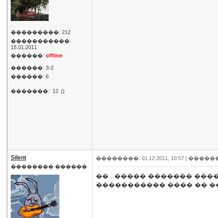
���������: 212
�����������:
15.01.2011
������:
offline
������: 3-2
������: 6
�������:
12
()
Silent
��������: 01.12.2011, 10:57 |
�����
�������� ������
��...����� ������� ���
����������� ���� �� �