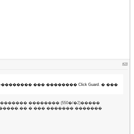
#28
����� ��� �������� Click Guard. � ���
������ �������� (550�/�2)�����
�����.�� � ��� ������� �������