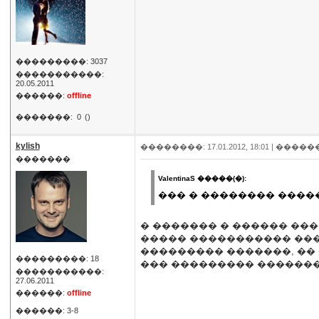
���������: 3037
�����������:
20.05.2011
������:
offline
�������:
0
()
kylish
��������: 17.01.2012, 18:01 |
�����
�������
ValentinaS �����(�):
��� � �������� ����
� ������� � ������ ���
����� ����������� ���
��������� �������, ��
���������: 18
��� ��������� �������
�����������:
27.06.2011
������:
offline
������: 3-8