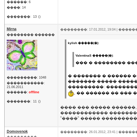
������: 6
����: 14
�������:
13
()
Mirna
��������: 17.01.2012, 19:04 |
�����
�������� ������
kylish �����(�):
ValentinaS �����(�):
��� � �������� ��
� ������� � ������ 
���������: 1048
������� ����� �����
�����������:
���������: ��������
21.06.2011
������:
offline
, �� ������ �� ���
�������:
11
()
���� ��� ����� ������
������������ �������� 
"����" ����� ���������
Domovenok
��������: 26.01.2012, 23:41 |
�����