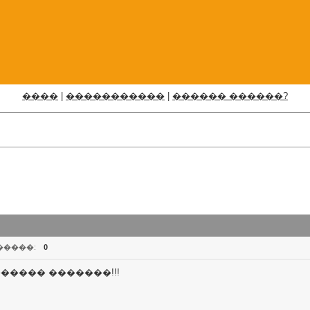
����
|
�����������
|
������ ������?
�����:
0
������� �������!!!