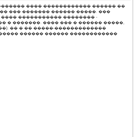
�������� ���� ������������ ������ ��
�� ��� ������� ������ �����. ���
� ���� ����������� �������� -
�� � �������. ���� ��� � ������ �����,
���). �� � �� �����-�������������
������ ������ ������ ������������