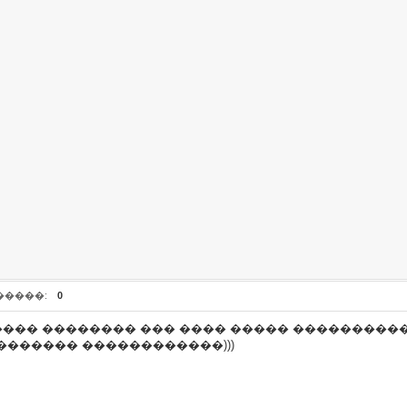
�����:
0
���� �������� ��� ���� ����� ����������.
������� ������������)))