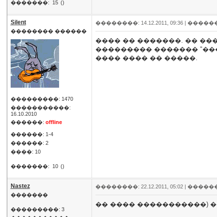
�������:
15
()
Silent
��������: 14.12.2011, 09:36 |
�����
�������� ������
���� �� �������. �� ��
��������� ������� "���
���� ���� �� �����.
���������: 1470
�����������:
16.10.2010
������:
offline
������: 1-4
������: 2
����: 10
�������:
10
()
Nastez
��������: 22.12.2011, 05:02 |
�����
�������
�� ���� �����������) 
���������: 3