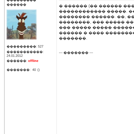
���������
������
� ������ (�� ������ ��
������������ �����. ��
�������� ������. ��, �
��������, ��� ����� ��
��� ����� ����� �������
������ � ���� �������
�������.
���������: 527
�����������:
--- ������� ---
24.01.2012
������:
offline
�������:
40
()