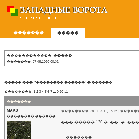
�������
�����
������������,
�����
�������: 07.08.2026 00:32
����� ���. "�������� ������"
�
������
��������:
1
2
3
4
5
6
7
...
9
10
11
�������
MAKS
��������: 29.11.2011, 15:46 |
�����
�������� ������
��� ����� 130 �. ��. �. �
--- ������� ---