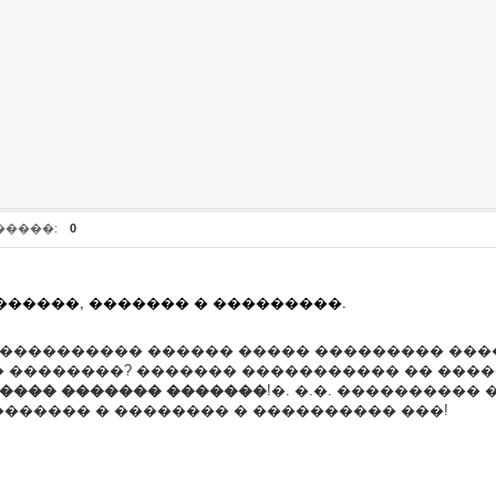
�����:
0
������, ������� � ���������.
���������� ������ ����� ��������� �����
 ��������? ������� ����������� �� ����
���� ������� �������
!�. �.�. ���������� 
������ � �������� � ���������� ���!