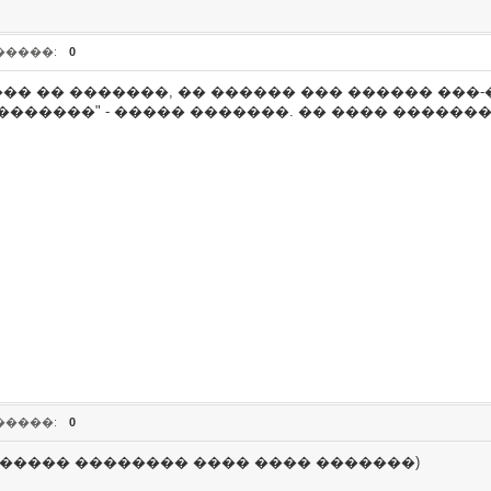
�����:
0
��� �� �������, �� ������ ��� ������ ���
������" - ����� �������. �� ���� �������
�����:
0
������ �������� ���� ���� �������)