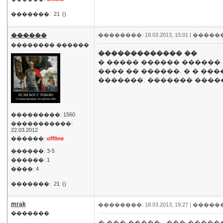
�������:
21
()
������
��������: 18.03.2013, 15:01 |
�����
�������� ������
������������� ��
� ����� ������ ������ 
���� �� ������. � � ��
�������. ������� �����
���������: 1560
�����������:
22.03.2012
������:
offline
������: 3-5
������: 1
����: 4
�������:
21
()
mrak
��������: 18.03.2013, 19:27 |
�����
�������
� ��� �����.. ��� �����