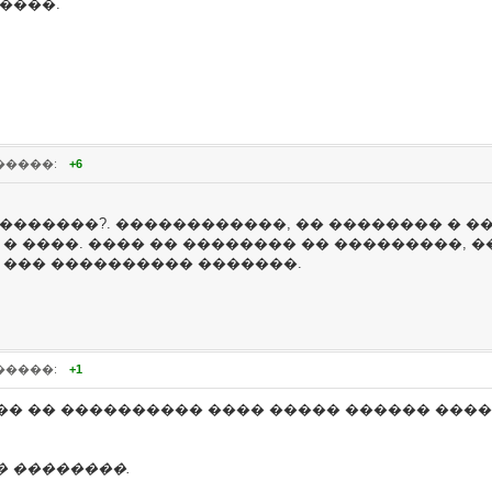
����.
�����:
+6
�������?. ������������, �� �������� � �
 � ����. ���� �� �������� �� ���������, 
- ��� ���������� �������.
�����:
+1
�� �� ���������� ���� ����� ������ ����
� ��������.