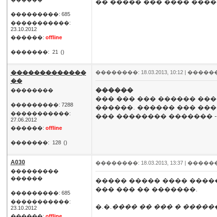
�� ����� ��� ���� ����
���������: 685
�����������:
23.10.2012
������:
offline
�������:
21
()
�������������
��������: 18.03.2013, 10:12 |
�����
��
������
��������
��� ��� ��� ������ ���
���������: 7288
������. ������ ��� ���
�����������:
��� �������� ������� 
27.06.2012
������:
offline
�������:
128
()
A030
��������: 18.03.2013, 13:37 |
�����
���������
������
����� ����� ���� ����
��� ��� �� �������.
���������: 685
�����������:
�.�.
���� �� ��� � �����
23.10.2012
������:
offline