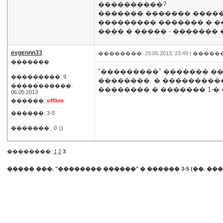
����������?
������� ������� �����
��������� ������� � �
���� � ����� - �������
evgennn33
��������: 29.05.2013, 23:49 |
�����
�������
"���������" ������� �
���������: 9
��������. � ���������
�����������:
�������� � ������� 1-�
06.05.2013
������:
offline
������: 3-5
�������:
0
()
��������:
1
2
3
����� ���. "�������� ������"
�
������ 3-5 (��. ���