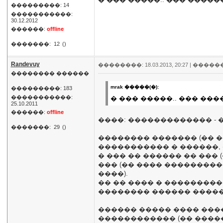
���������: 14
�����������:
30.12.2012
������:
offline
�������:
12
()
Randevuy
��������: 18.03.2013, 20:27 |
�����
�������� ������
mrak �����(�):
���������: 183
�����������:
� ��� �����.. ��� ���
25.10.2011
������:
offline
����: ������������� - 
�������:
29
()
�������� ������� (�� �
����������� � ������, �
� ��� �� ������ �� ��� 
��� (�� ���� ���������
����).
�� �� ���� � ���������
�������� ������ ������
������ ����� ���� ���
������������ (�� �����