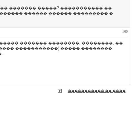
��� ������� �����? ����������� ��
������� ������ ������ ��������� �
#60
����� ������� ��������, ��������, ��
����� �����������) ����� ��������
.
����������� �� ����