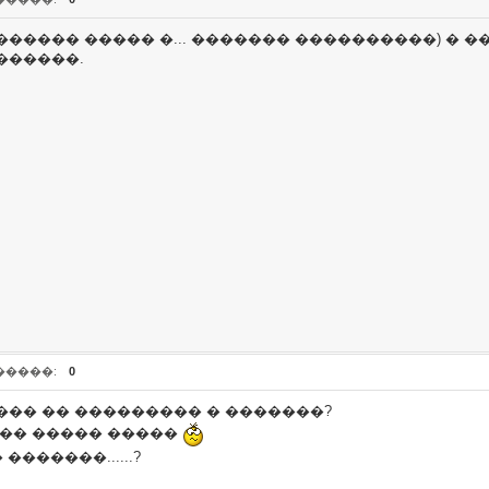
����� ����� �... ������� ����������) � ��
������.
�����:
0
��� �� ��������� � �������?
 �� ����� �����
������......?