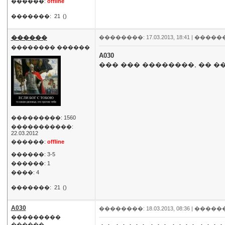
������:
offline
�������:
21
()
������
��������: 17.03.2013, 18:41 |
�����
�������� ������
A030
��� ��� ��������, �� 
���������: 1560
�����������:
22.03.2012
������:
offline
������: 3-5
������: 1
����: 4
�������:
21
()
A030
��������: 18.03.2013, 08:36 |
�����
���������
������