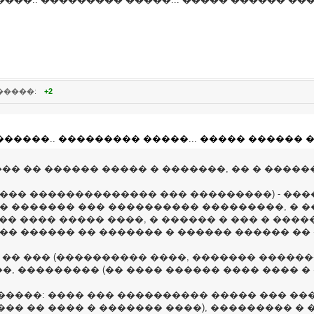
�����:
+2
������.. ��������� �����... ����� ������ �
��� �� ������ ����� � �������, �� � ����
��� �������������� ��� ���������) - ����
 ������� ��� ���������� ���������, � �� �
(�� ���� ����� ����, � ������ � ��� � ����
�� ������ �� ������� � ������ ������ �� 
 �� ��� (���������� ����, ������� ������
, ��������� (�� ���� ������ ���� ���� � 
�����: ���� ��� ���������� ����� ��� ��
�� �� ���� � ������� ����), ��������� � 