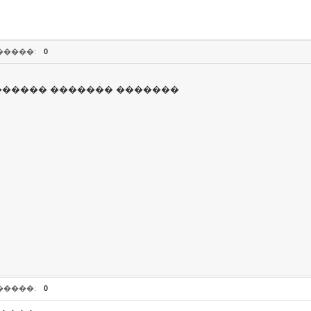
�����:
0
������� ������� �������
�����:
0