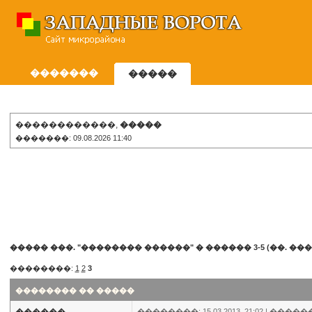
�������
�����
������������,
�����
�������: 09.08.2026 11:40
����� ���. "�������� ������"
�
������ 3-5 (��. ���
��������:
1
2
3
�������� �� �����
��������: 15.03.2013, 21:02 |
�����