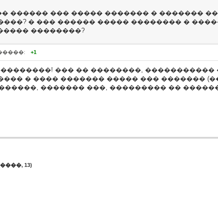
� ������ ��� ����� ������� � ������� �
����? � ��� ������ ����� �������� � ���
 ����� ��������?
�����:
+1
���������! ��� �� ��������, ����������� 
���� � ���� ������� ����� ��� ������� (
 ������, ������� ���, ��������� �� ������
����, 13)