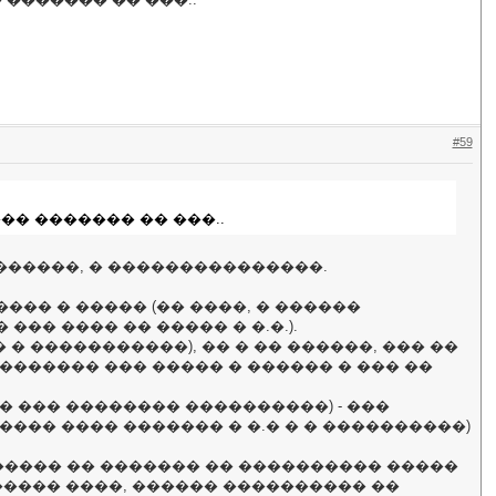
#59
�� ������� �� ���..
�������, � ���������������.
��� � ����� (�� ����, � ������
�� ���� �� ����� � �.�.).
� � �����������), �� � �� ������, ��� ��
������� ��� ����� � ������ � ��� ��
� ��� �������� ����������) - ���
���� ���� ������� � �.� � � ����������)
����� �� ������� �� ���������� �����
����� ����, ������ ���������� ��