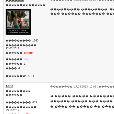
������
�������� ������
��������� ��������, ��
��� ������ ������� ��
���������: 1560
�����������:
22.03.2012
������:
offline
������: 3-5
������: 1
����: 4
�������:
21
()
A030
��������: 17.03.2013, 12:08 |
�����
���������
������
� ����� ����� �������
������ ����� ��� ����
���������: 685
� ���� �� ����� �� ���� �
�����������:
23.10.2012