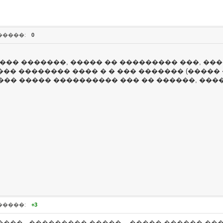
�����:
0
��� �������, ����� �� ��������� ���, ���
���� �������� ���� � � ��� ������� (����
�� ����� ���������� ��� �� ������, ����
�����:
+3
����.. ��������� �����... ����� ������ ���