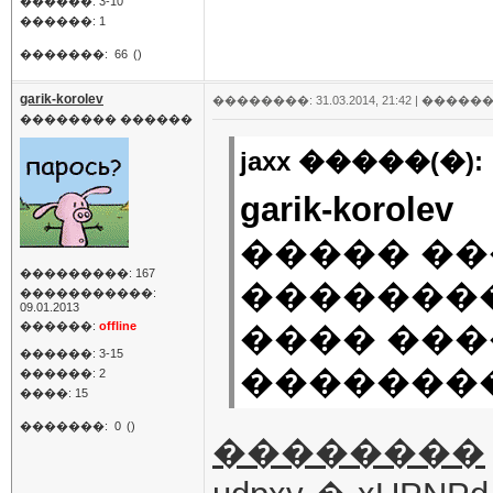
������: 3-10
������: 1
�������:
66
()
garik-korolev
��������: 31.03.2014, 21:42 |
������
�������� ������
jaxx �����(�):
garik-korolev
����� ��
���������: 167
��������
�����������:
09.01.2013
������:
offline
���� ���
������: 3-15
���������
������: 2
����: 15
�������:
0
()
��������