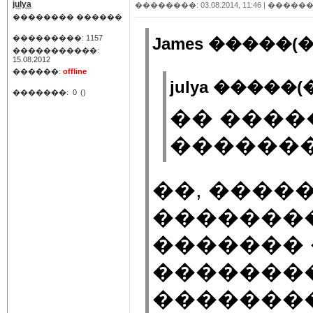
julya
��������: 03.08.2014, 11:46 |
������
�������� ������
���������: 1157
James �����(�
�����������:
15.08.2012
������:
offline
julya �����(�
�������:
0
()
�� ����
������
��, ����
�������
������� 
�������
��������