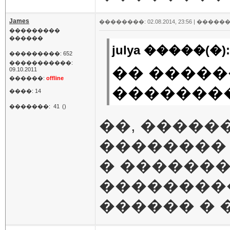
James
��������: 02.08.2014, 23:56 |
������
���������
������
julya �����(�):
���������: 652
�����������:
�� �����
09.10.2011
������:
offline
�������
����: 14
�������:
41
()
��, �����
��������
� ������
��������
������ � 