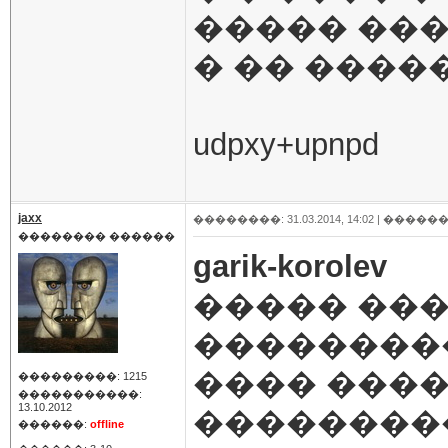
����� ���
� �� �����
udpxy+upnpd
jaxx
��������: 31.03.2014, 14:02 |
������
�������� ������
garik-korolev
����� ��
���������
���� ����
���������: 1215
�����������:
13.10.2012
����������
������:
offline