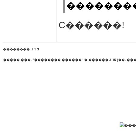
��������
C������!
��������:
1
2
3
����� ���. "�������� ������"
�
������ 3-15 (��. ���