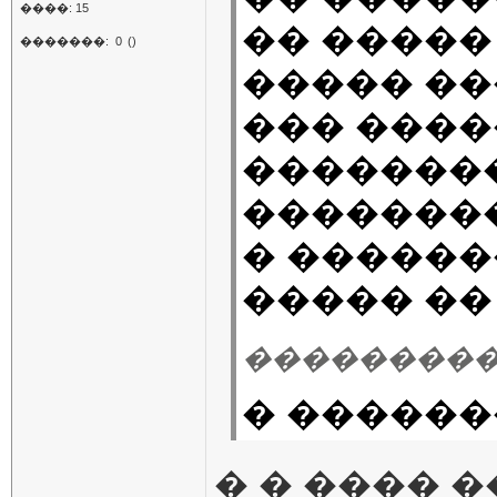
����: 15
�� �����
�������:
0
()
����� ���
��� ����
��������
�������� 
� �����
����� ��
��������� 26.
� �������
� � ���� 