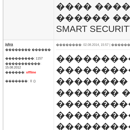
���� ����
������ ���
SMART SECURITY 
julya
��������: 02.08.2014, 15:57 |
������
�������� ������
��������
���������: 1157
�����������:
��������
15.08.2012
������:
offline
�������� 
�������:
0
()
������� 
���������
��������
��������