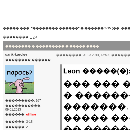
����� ���. "�������� ������"
�
������ 3-15 (��. ���
��������:
1
2
3
�������� � ��������� � ����� ����
garik-korolev
��������: 31.03.2014, 13:50 |
������
�������� ������
Leon �����(�)
��� ��� 
� ������
���������: 167
�������.
�����������:
09.01.2013
������:
offline
����� ��
������: 3-15
�� �����
������: 2