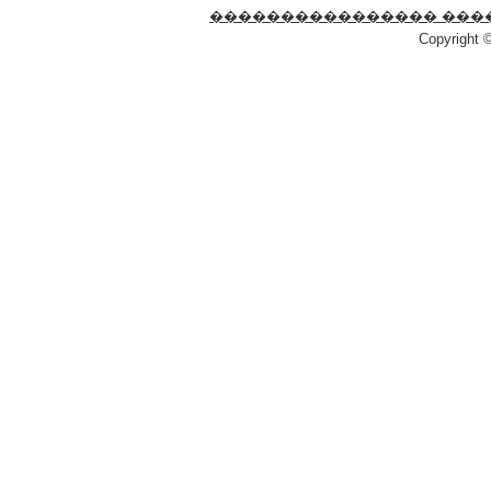
���������������� ���
Copyright