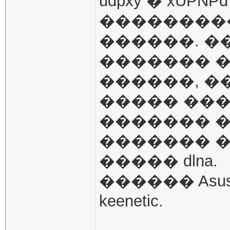
udpxy � xUPN
��������� 
������. �
������� � 
������, �
����� ��
������� �
������� 
����� dlna.
������ Asus 
keenetic.