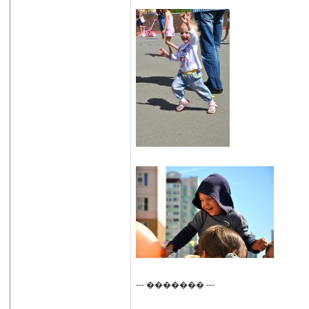
--- ������� ---