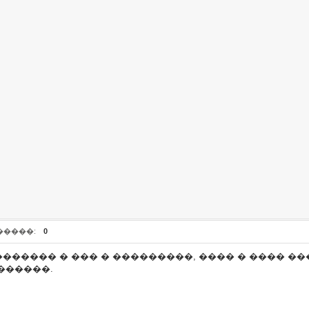
�����:
0
������ � ��� � ���������, ���� � ���� �
������.