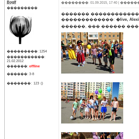
Boglf
��������: 01.09.2015, 17:40 |
�����
���������
������� ������������
�������������:
�live, Alexi
������, ��� ������ ���
���������: 1254
�����������:
21.02.2012
������:
offline
������: 3-8
�������:
123
()