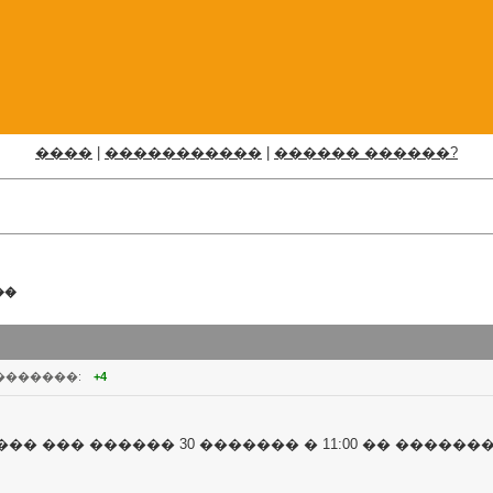
����
|
�����������
|
������ ������?
��
�������:
+4
� ��� ������ 30 ������� � 11:00 �� ������