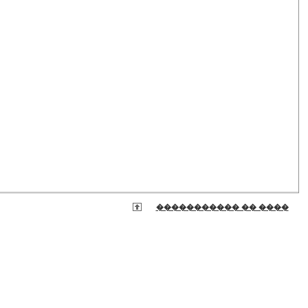
����������� �� ����