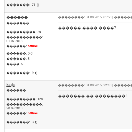
�������:
71
()
������
��������: 31.08.2015, 01:58 |
�����
�������
������ ���� ����?
���������: 29
�����������:
01.07.2013
������:
offline
������: 3-3
������: 5
����: 5
�������:
9
()
katja
��������: 31.08.2015, 22:18 |
�����
������
������� �� ��������!
���������: 128
�����������:
20.09.2013
������:
offline
�������:
3
()