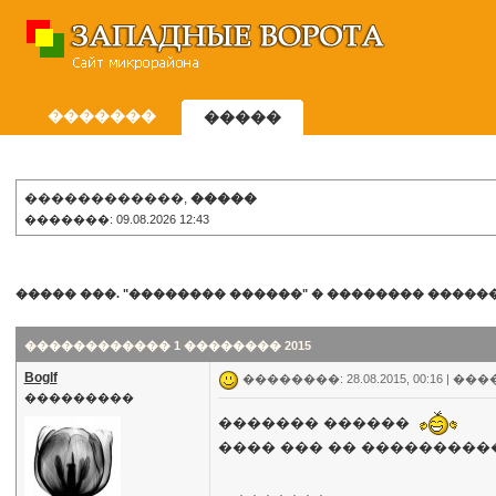
�������
�����
������������,
�����
�������: 09.08.2026 12:43
����� ���. "�������� ������"
�
�������� �����
������������ 1 �������� 2015
Boglf
��������: 28.08.2015, 00:16 |
���
���������
������� ������
���� ��� �� �����������