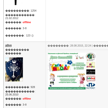
���������: 1254
�����������:
21.02.2012
������:
offline
������: 3-8
�������:
123
()
alive
��������: 28.08.2015, 22:24 |
�����
���������
������
���������: 928
�����������:
25.06.2010
������:
offline
������: 3-8