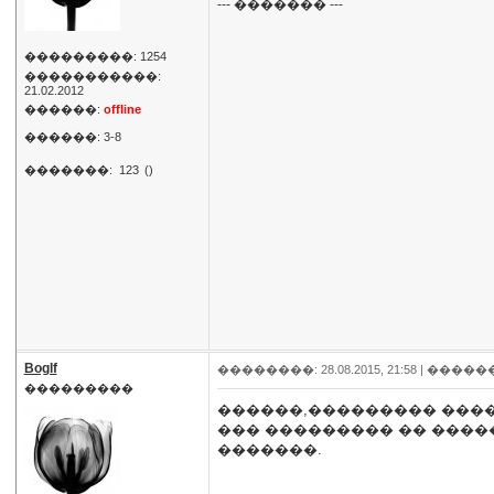
--- ������� ---
���������: 1254
�����������:
21.02.2012
������:
offline
������: 3-8
�������:
123
()
Boglf
��������: 28.08.2015, 21:58 |
�����
���������
������,��������� ����
��� ��������� �� ����
�������.