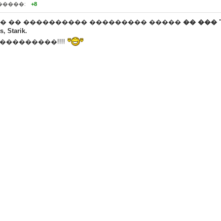
�����:
+8
� �� ���������� ��������� �����
�� ���
s, Starik.
���������!!!!