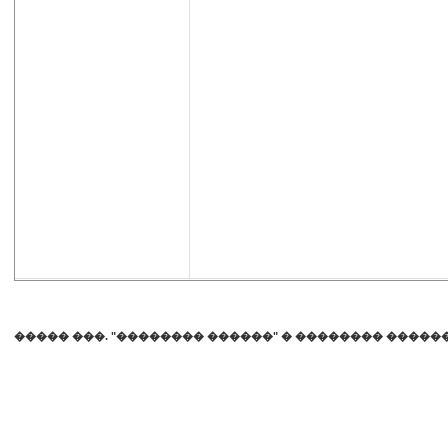
����� ���. "�������� ������"
�
�������� �����