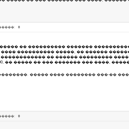
�����:
0
 ����� �� ���������� ������� ����������
���� ���������� �����, �� ������ �����
� ������������ �� ������ ��������� ����
00, �� ����� �� ��� ������� ��� ����, ���
������. ����� ���� �������� ���-�� ����
�����:
0