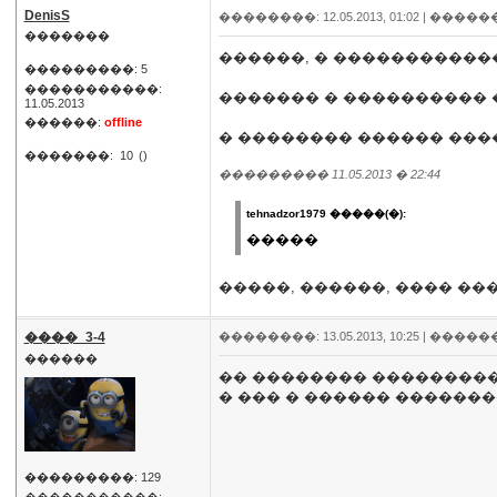
DenisS
��������: 12.05.2013, 01:02 |
�����
�������
������, � �����������
���������: 5
�����������:
������� � ���������� 
11.05.2013
������:
offline
� �������� ������ ���
�������:
10
()
��������� 11.05.2013 � 22:44
tehnadzor1979 �����(�):
�����
�����, ������, ���� ���
����_3-4
��������: 13.05.2013, 10:25 |
�����
������
�� �������� ����������
� ��� � ������ ��������
���������: 129