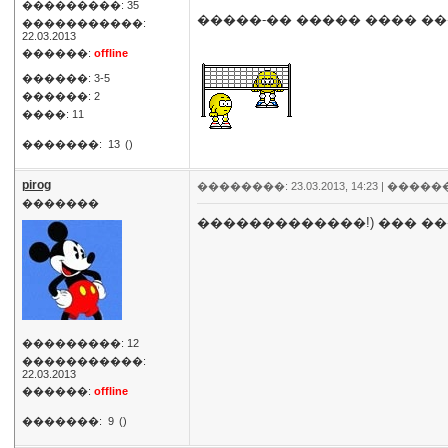
���������: 35
�����-�� ����� ���� �
�����������:
22.03.2013
������:
offline
������: 3-5
������: 2
����: 11
�������:
13
()
pirog
��������: 23.03.2013, 14:23 |
�����
�������
�������������!) ��� �
���������: 12
�����������:
22.03.2013
������:
offline
�������:
9
()