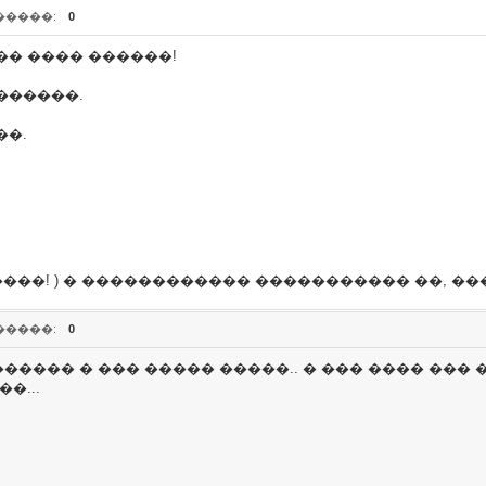
�����:
0
�� ���� ������!
������.
��.
���! ) � ������������ ����������� ��, �����
�����:
0
���� � ��� ����� �����.. � ��� ���� ��� 
�...