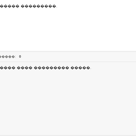
������ ���������.
�����:
0
����� ���� ��������� �����.