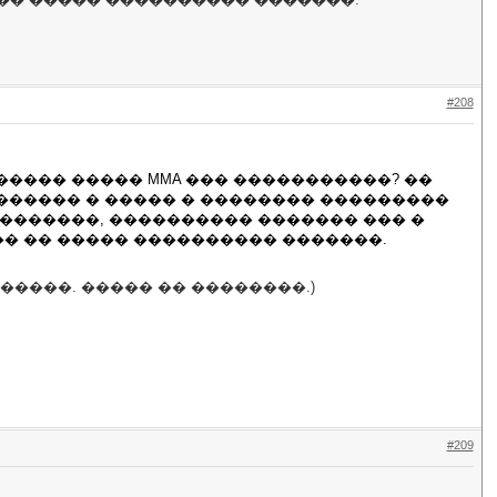
#208
���� ����� MMA ��� �����������? ��
������ � ����� � �������� ���������
�������, ���������� ������� ��� �
��� �� ����� ���������� �������.
����. ����� �� ��������.)
#209