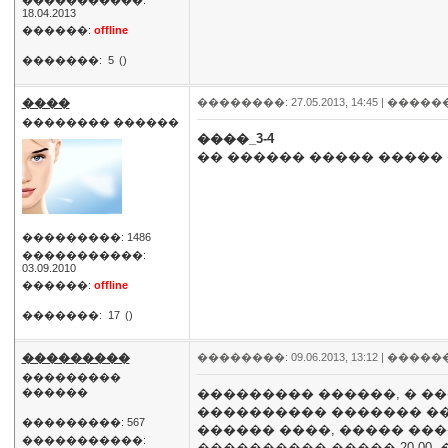
�����������:
18.04.2013
������:
offline
�������:
5
()
����
��������: 27.05.2013, 14:45 |
�����
�������� ������
����_3-4
�� ������ ����� ����� 
���������: 1486
�����������:
03.09.2010
������:
offline
�������:
17
()
���������
��������: 09.06.2013, 13:12 |
�����
���������
������
��������� ������, � �
���������� ������� ��
���������: 567
������ ����, ����� ��
�����������:
���������� ����� 20 00