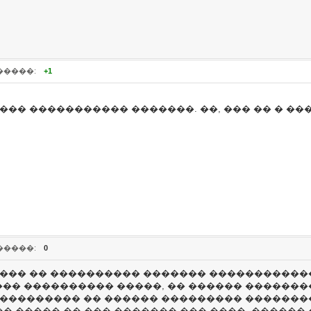
�����:
+1
��� ����������� �������. ��, ��� �� � ���
�����:
0
���� �� ���������� ������� ������������
�� ���������� �����, �� ������ �������
���������� �� ������ ��������� �������
, �� ����� �� ��� ������� ��� ����, �����