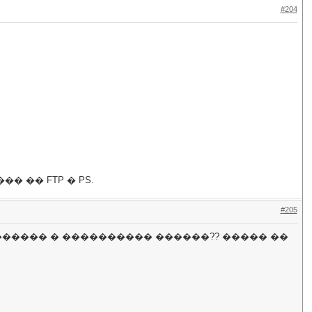
#204
 �� FTP � PS.
#205
������ � ���������� ������?? ����� ��