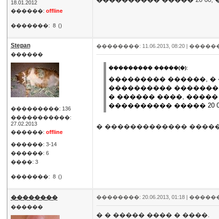
18.01.2012
������:
offline
�������:
8
()
Stepan
��������: 11.06.2013, 08:20 |
�����
������
��������� �����(�):
��������� ������, �
���������� ������� 
� ������ ����, ����
���������� ����� 20 
���������: 136
�����������:
27.02.2013
� ������������� ������
������:
offline
������: 3-14
������: 6
����: 3
�������:
8
()
��������
��������: 20.06.2013, 01:18 |
�����
������
� � ����� ���� � ����.