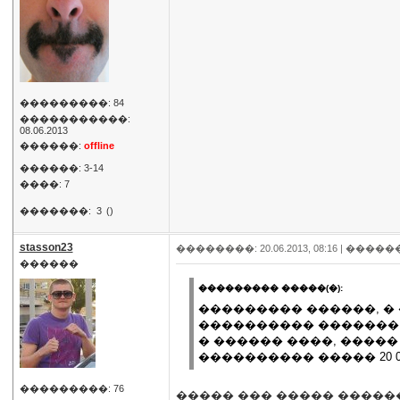
���������: 84
�����������:
08.06.2013
������:
offline
������: 3-14
����: 7
�������:
3
()
stasson23
��������: 20.06.2013, 08:16 |
�����
������
��������� �����(�):
��������� ������, �
���������� ������� 
� ������ ����, ����
���������� ����� 20 
���������: 76
����� ��� ����� ������ 