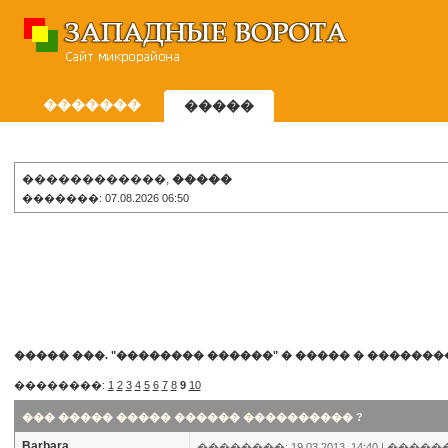
�������
�����
������������,
�����
�������: 07.08.2026 06:50
����� ���. "�������� ������"
�
����� � �������
��������:
1
2
3
4
5
6
7
8
9
10
��� ����� ����� ������ ���������� ?
Barbara
��������: 19.03.2013, 14:40 |
�����