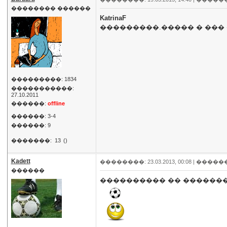
�������� ������
KatrinaF
���������.����� � ���
���������: 1834
�����������:
27.10.2011
������:
offline
������: 3-4
������: 9
�������:
13
()
Kadett
��������: 23.03.2013, 00:08 |
�����
������
���������� �� ������