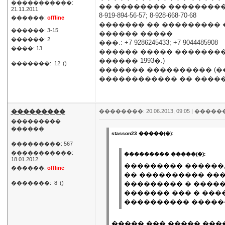
�����������:
�� �������� ���������
21.11.2011
8-919-894-56-57; 8-928-668-70-68
������:
offline
������� �� ��������� 
������: 3-15
������ �����
������: 2
���.: +7 9286245433; +7 9044485908
����: 13
������ ����� ���������
������ 1993�.)
�������:
12
()
������� ���������� (�
������������ �� ������� � 
���������
��������: 20.06.2013, 09:05 |
�����
���������
������
stasson23 �����(�):
���������: 567
�����������:
��������� �����(�):
18.01.2012
��������� ������,
������:
offline
�� ���������� ���
�������:
8
()
��������� � �����
������� ��� � ����
���������� �����
����� ��� ����� ����