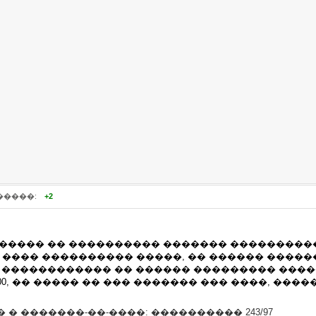
�����:
+2
 ����� �� ���������� ������� ����������
���� ���������� �����, �� ������ �����
� ������������ �� ������ ��������� ����
00, �� ����� �� ��� ������� ��� ����, ���
� �������-��-����: ���������� 243/97