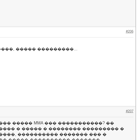
#206
���, ����� ���������...
#207
�� ����� MMA ��� �����������? ��
���� � ����� � �������� ��������� �
����, ���������� ������� ��� �
� �� ����� ���������� �������.