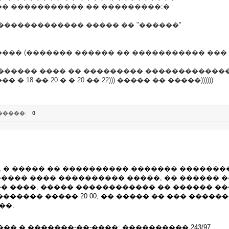
� ����������� �� ���������:�
������������� ����� �� "������"
�� (������� ������ �� ����������� ��� 200
������ ���� �� ��������� �������������
18 �� 20 � � 20 �� 22))) ����� �� �����))))))
�����:
0
 � ����� �� ���������� ������� �������
���� ���� ���������� �����, �� ������ 
� ����, ����� ������������ �� ������ �
������ ����� 20 00, �� ����� �� ��� �����
��.
�� � �������-��-����: ���������� 243/97