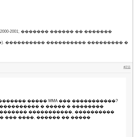
0-2001; ������� ������ �� �������
). ���������� ���������� ��������� �
#211
������� ����� MMA ��� �����������?
����������� � ����� � ��������
�������� �����������, ����������
�� ��� ����, ������ �� �����