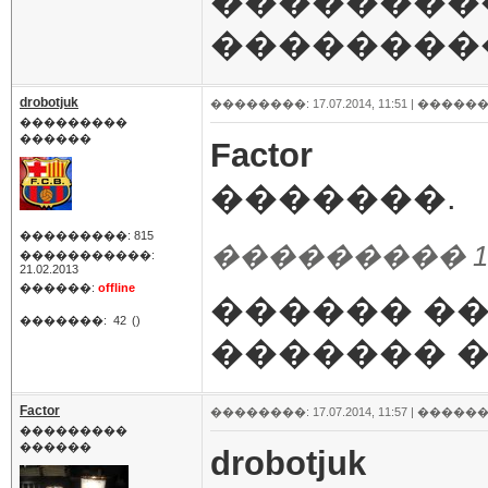
��������
��������
drobotjuk
��������: 17.07.2014, 11:51 |
������
���������
������
Factor
�������.
���������: 815
��������� 17.07
�����������:
21.02.2013
������:
offline
������ ��
�������:
42
()
������� �
Factor
��������: 17.07.2014, 11:57 |
������
���������
������
drobotjuk