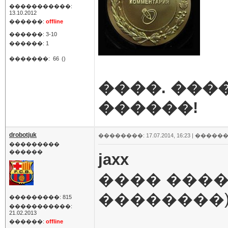
�����������:
13.10.2012
������:
offline
������: 3-10
������: 1
�������:
66
()
����. ���
������!
drobotjuk
��������: 17.07.2014, 16:23 |
������
���������
������
jaxx
���� ����
��������))
���������: 815
�����������:
21.02.2013
������:
offline