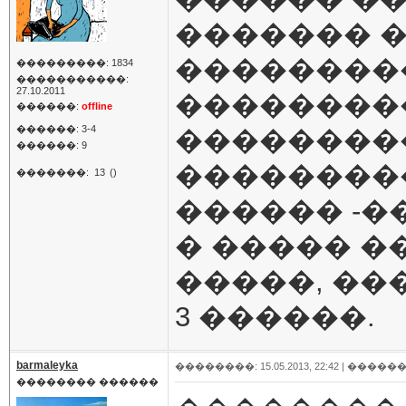
������� �
���������
���������: 1834
�����������:
27.10.2011
���������
������:
offline
������: 3-4
��������
������: 9
���������
�������:
13
()
������ -�
� ����� �
�����, ��
3 ������.
barmaleyka
��������: 15.05.2013, 22:42 |
������
�������� ������