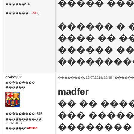
����� ���
������: -6
�������:
-23
()
������ � 
���� �� �
������ ��
���������
drobotjuk
��������: 17.07.2014, 10:38 |
������
���������
������
madfer
�� �� ���
��� ������
���������: 815
�����������:
21.02.2013
�������� 
������:
offline