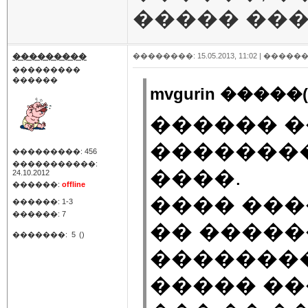
����� ��
���������
��������: 15.05.2013, 11:02 |
������
���������
������
mvgurin �����(
������ �
��������
���������: 456
�����������:
����.
24.10.2012
������:
offline
���� ���
������: 1-3
������: 7
�� �����
�������:
5
()
��������
����� ��