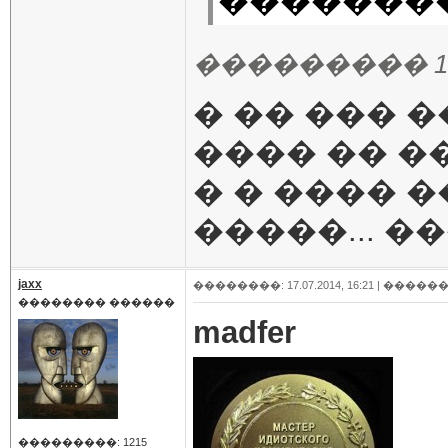
��������
��������� 17.07
� �� ��� �
���� �� �
� � ���� �
�����... ��
jaxx
��������: 17.07.2014, 16:21 |
������
�������� ������
madfer
���������: 1215