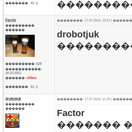
��������
�������:
42
()
Factor
��������: 17.07.2014, 10:53 |
������
���������
������
drobotjuk
���������
���������: 628
�����������:
18.10.2012
������:
offline
�������:
51
()
drobotjuk
��������: 17.07.2014, 11:35 |
������
���������
������
Factor
������� �