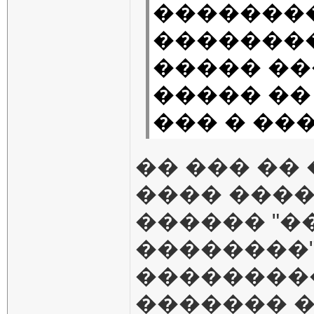
��������
��������
����� �
����� ��
��� � ���
�� ��� ��
���� ����
������ "�
��������"
��������
������� 