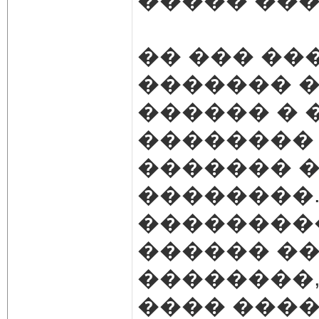
����� ���
�� ��� ��
������� �
������ � 
�������� 
������� 
��������.
���������
������ ��
��������,
���� ����