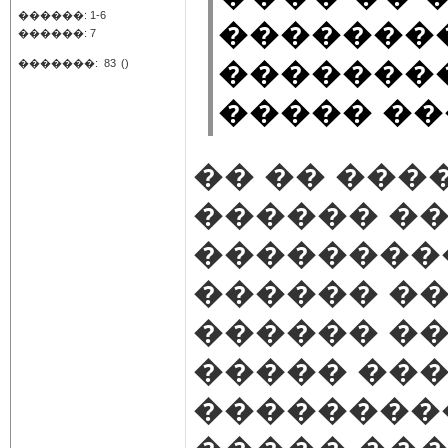
������: 1-6
��������
������: 7
�������
�������:
83
()
����� ��
�� �� ���
������ ��
���������
������ ��
������ ��
����� ���
���������