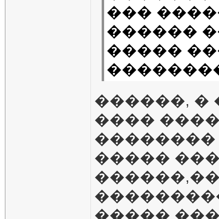
��� ����
������ �
����� ��
��������
������, �
���� ����
�������� 
����� ��
������,��
���������
����� ���