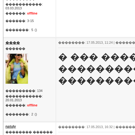
�����������:
03.03.2013
������:
offline
������: 3-15
�������:
5
()
����
��������: 17.05.2013, 11:24 |
������
������
� ��� ���
��������
��������
���������: 134
�����������:
20.01.2013
������:
offline
�������:
2
()
natuly
��������: 17.05.2013, 16:32 |
������
�������� ������