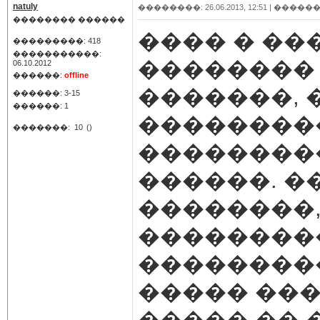
natuly
��������: 26.06.2013, 12:51 |
������
�������� ������
���� � ���
���������: 418
�����������:
��������
06.10.2012
������:
offline
�������, 
������: 3-15
������: 1
��������
�������:
10
()
��������
������. �
��������,
���������
���������
����� ��
����� �� 