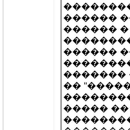
��������
������ 
������ 
��������
������ �
��������
������� 
�� "����
��������
����� ��
��������