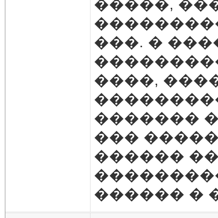
�����, ��
��������
���. � ��
���������
����, ���
��������
������� �
��� �����
������ �
���������
������ � 