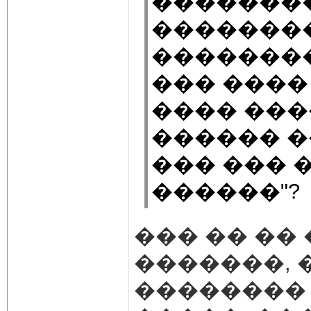
��������
�������
��������
��� ����
���� ���
������ �
��� ��� 
������"?
��� �� ��
�������, 
�������� 