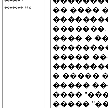
��������
������: 7
�� ���� 
�������:
83
()
�������
�������.
���� � �
��������
����� ��
��������
� ����� 
����� ��
���� "��
����� "�