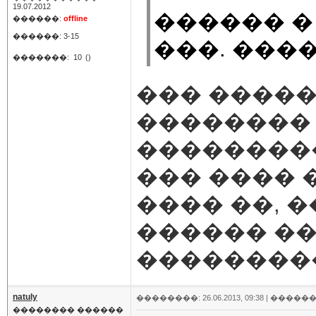
19.07.2012
������ �
������:
offline
������: 3-15
���. ���
�������:
10
()
��� �����
�������� 
��������
��� ���� 
���� ��, 
������ �
��������
natuly
��������: 26.06.2013, 09:38 |
������
�������� ������