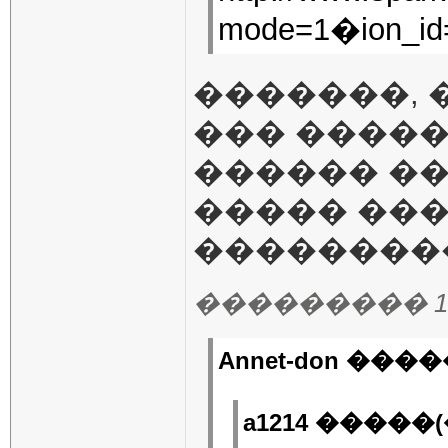
mode=1�ion_id
�������, 
��� �����
������ ��
����� ���
��������
��������� 14.06
Annet-don ����
a1214 �����(