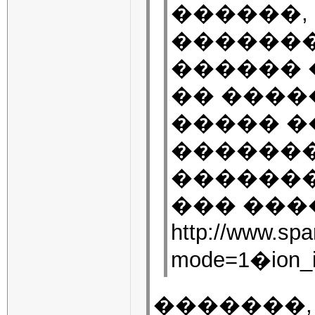
������,
������
������ 
�� ����
����� �
�������
�������
��� ���
http://www.spa
mode=1�ion_i
�������,