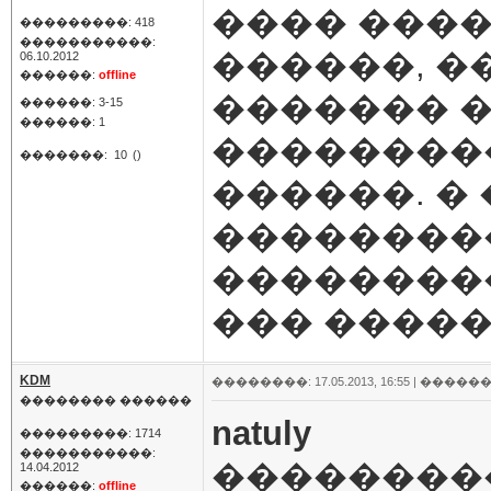
���� ����
���������: 418
�����������:
������, �
06.10.2012
������:
offline
������� 
������: 3-15
������: 1
��������
�������:
10
()
������. �
��������
���������
��� �����
KDM
��������: 17.05.2013, 16:55 |
������
�������� ������
natuly
���������: 1714
�����������:
��������
14.04.2012
������:
offline