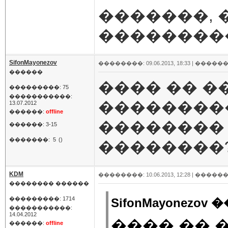
�������,
��������
SifonMayonezov
��������: 09.06.2013, 18:33 |
������
������
���� �� �
���������: 75
�����������:
���������
13.07.2012
������:
offline
��������
������: 3-15
�������:
5
()
��������
KDM
��������: 10.06.2013, 12:28 |
������
�������� ������
���������: 1714
SifonMayonezov 
�����������:
14.04.2012
���� �� 
������:
offline