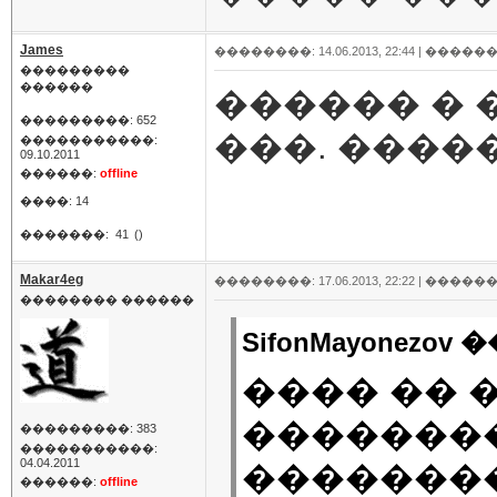
James
��������: 14.06.2013, 22:44 |
������
���������
������
������ �
���������: 652
���. ����
�����������:
09.10.2011
������:
offline
����: 14
�������:
41
()
Makar4eg
��������: 17.06.2013, 22:22 |
������
�������� ������
SifonMayonezov 
���� �� 
��������
���������: 383
�����������:
04.04.2011
�������
������:
offline