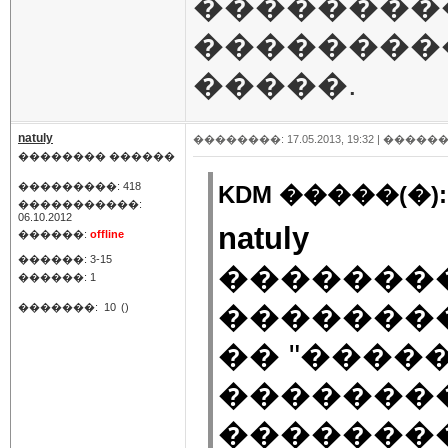
��������
��������
�����.
natuly
��������: 17.05.2013, 19:32 |
������
�������� ������
���������: 418
KDM �����(�):
�����������:
06.10.2012
natuly
������:
offline
������: 3-15
�������
������: 1
��������
�������:
10
()
�� "����
�������
��������