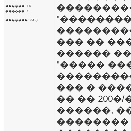
���������
������: 1-6
������: 7
"��������
�������:
83
()
��������
��� �� ��
������ ���
"����� ���
���������
��� � ���
�� �� 200�/
������, �
��������