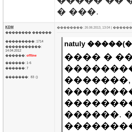
� ���.
KDM
��������: 26.06.2013, 13:04 |
������
�������� ������
���������: 1714
natuly �����(�
�����������:
14.04.2012
���� � ��
������:
offline
������: 1-6
�������
������: 7
�������,
�������:
83
()
�������
�������
������. 
��������