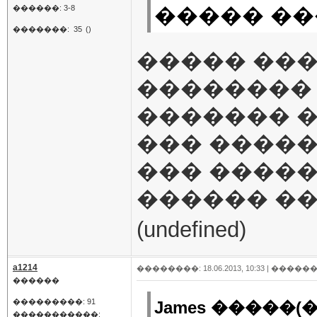
����� ��
������: 3-8
�������:
35
()
����� ��
�������� 
������� �
��� ����
��� �����
������ ����
a1214
��������: 18.06.2013, 10:33 |
������
������
���������: 91
James �����(�
�����������: