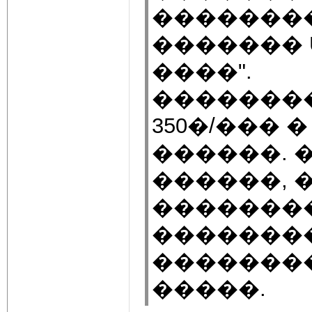
�������
������� U
����".
�������
350�/���
������. �
������, 
�������
��������
�������
�����.