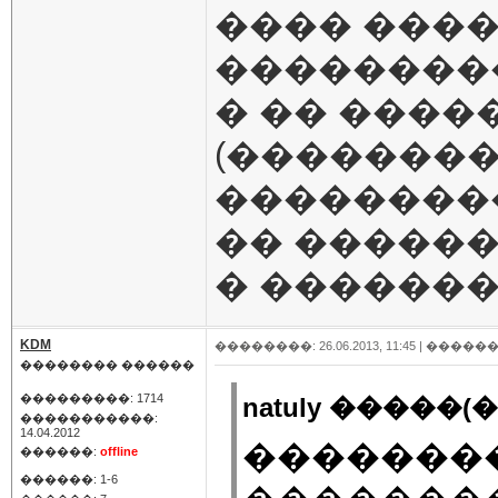
���� ����
��������
� �� ����
(��������
���������
�� ������
� �������
KDM
��������: 26.06.2013, 11:45 |
������
�������� ������
���������: 1714
natuly �����(�
�����������:
14.04.2012
��������
������:
offline
������: 1-6