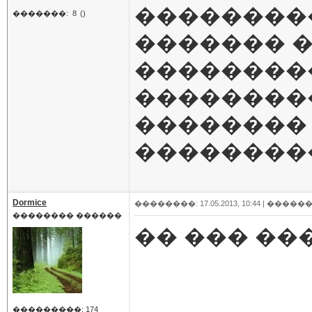
���������
�������:
8
()
������� 
��������
����������
��������
��������
Dormice
��������: 17.05.2013, 10:44 |
������
�������� ������
�� ��� ��
���������: 174