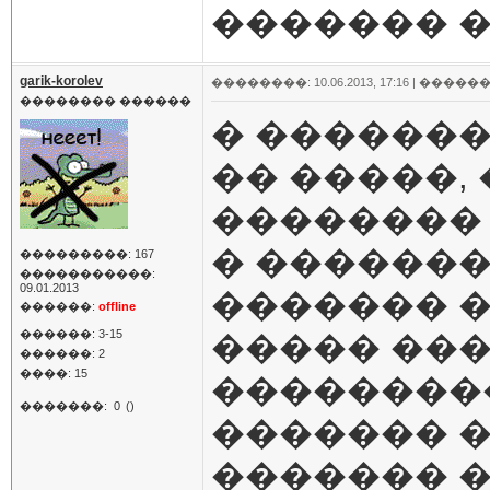
������� �
garik-korolev
��������: 10.06.2013, 17:16 |
������
�������� ������
� ������
�� �����,
��������
� �������
���������: 167
�����������:
09.01.2013
������� �
������:
offline
������: 3-15
����� ��
������: 2
����: 15
���������
�������:
0
()
������� �
������� 