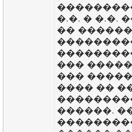
��������
�.�. � �.�
�� �����
���������
���������
��� �����
��� �����
���� �� �
���������
������. �
��������