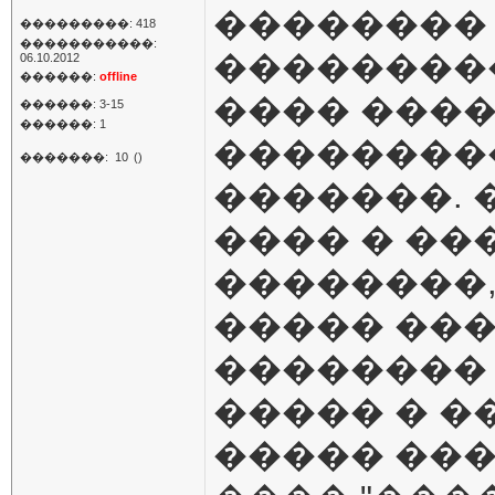
�������� 
���������: 418
�����������:
���������
06.10.2012
������:
offline
���� ���
������: 3-15
������: 1
��������
�������:
10
()
�������. 
���� � ��
��������,
����� ���
�������� 
����� � �
����� ���