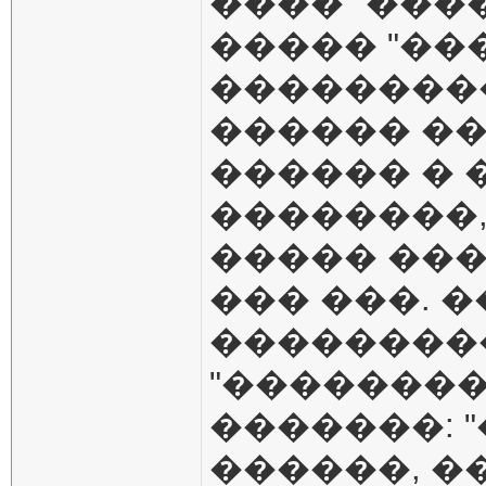
���� "���
����� "��
���������
������ �
������ �
��������,
����� ��
��� ���. �
��������
"��������
�������: 
������, �