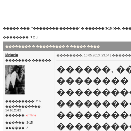
����� ���. "�������� ������"
�
������ 3-15 (��. ���
��������:
1
2
3
�������� � ��������� � ����� ����
Melania
��������: 16.05.2013, 23:54 |
������
�������� ������
������, �
��������
��������
��������
���������: 282
�����������:
14.10.2012
���������
������:
offline
������: 3-15
���������
������: 2