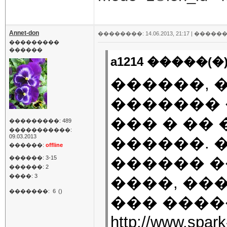
Annet-don
��������: 14.06.2013, 21:17 |
������
���������
������
a1214 �����(�)
������, 
�������
��� � ��
���������: 489
�����������:
09.03.2013
������. 
������:
offline
������ 
������: 3-15
������: 2
����: 3
����, ��
�������:
6
()
��� ����
http://www.spark