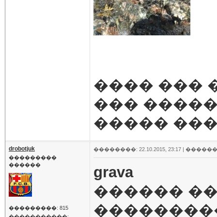
���� ���
��� �����
����� ���
drobotjuk
��������: 22.10.2015, 23:17 |
������
���������
������
grava
������ ��
��������
���������: 815
�����������: