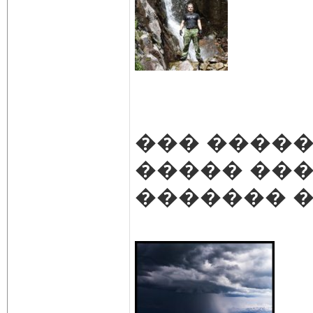
��� �����
����� ��
������� 