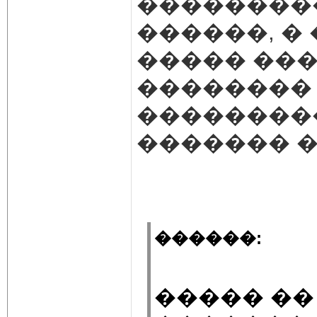
���������
������, �
����� ���
�������� 
��������
������� �
������:
����� ��