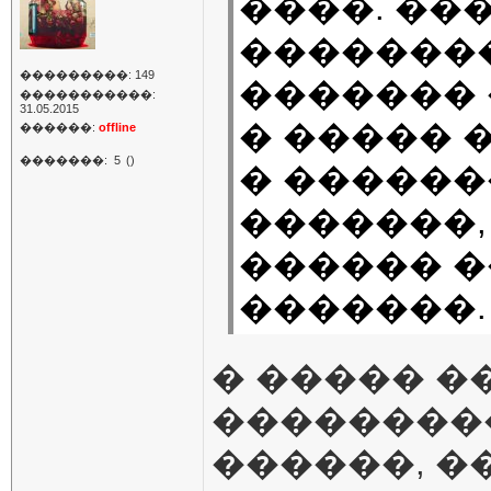
����. ��
��������
���������: 149
������� 
�����������:
31.05.2015
� ����� � 
������:
offline
�������:
5
()
� ������
�������,
������ �
�������.
� ����� �
���������
������, �