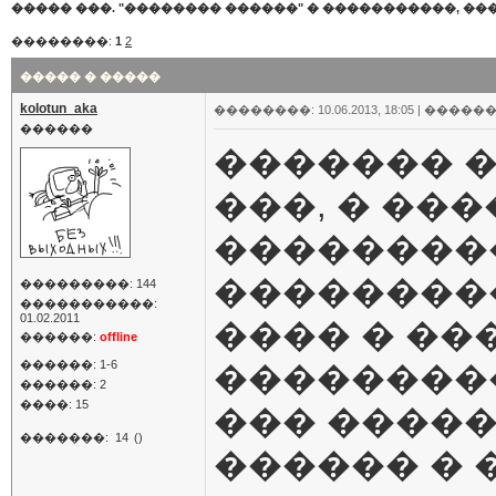
����� ���. "�������� ������"
�
�����������, ���
��������:
1
2
����� � �����
kolotun_aka
��������: 10.06.2013, 18:05 |
������
������
������� 
���, � ���
��������
���������
���������: 144
�����������:
01.02.2011
���� � ��
������:
offline
������: 1-6
���������
������: 2
����: 15
��� �����
�������:
14
()
������ � 