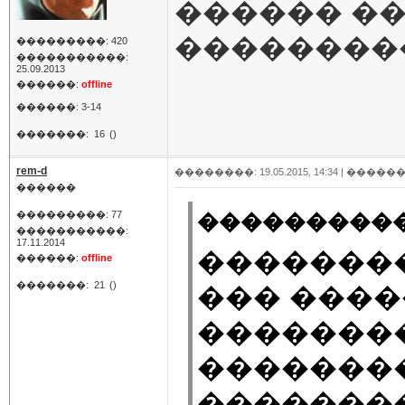
������ ���
��������
���������: 420
�����������:
25.09.2013
������:
offline
������: 3-14
�������:
16
()
rem-d
��������: 19.05.2015, 14:34 |
������
������
���������: 77
���������� 
�����������:
17.11.2014
�������
������:
offline
�������:
21
()
��� ����
�������
�������
��������