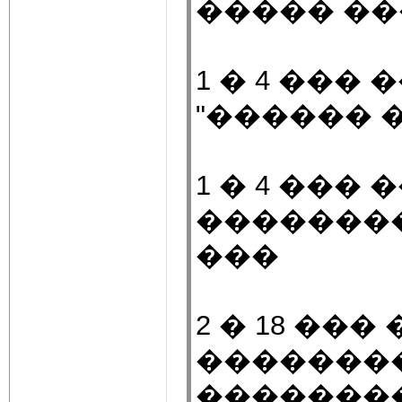
����� ��
1 � 4 ��
"������ 
1 � 4 ���
���������
���
2 � 18 ��
��������
�������