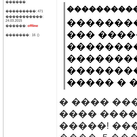
������
���������� 
���������: 471
�����������:
�������
24.03.2015
������:
offline
��� ����
�������:
16
()
�������
�������
��������
����� � �
� ���� ���
���� ����
�����! ��