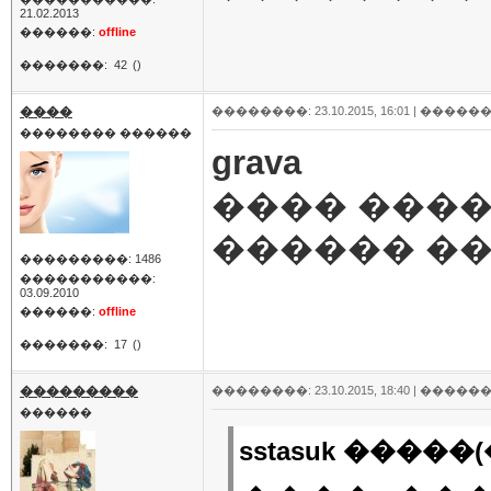
21.02.2013
������:
offline
�������:
42
()
����
��������: 23.10.2015, 16:01 |
������
�������� ������
grava
���� ����
������ �
���������: 1486
�����������:
03.09.2010
������:
offline
�������:
17
()
���������
��������: 23.10.2015, 18:40 |
������
������
sstasuk �����(