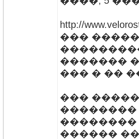
����, 5 ��
http://www.vel
��� �����
��������
������� �
��� � �� 
��� �����
��������
�������� 
������ �