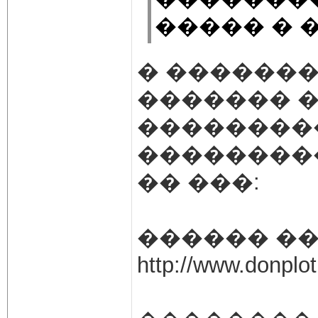
����� � �
� �������
������� 
��������
��������
�� ���:
������ ��
http://www.donplot