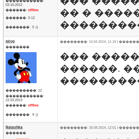
��� �����
�����������:
03.10.2012
�� � �����
������:
offline
������: 3-12
���������
�������:
5
()
pirog
��������: 10.04.2014, 11:19 |
������
�������
��� �����
������. �
��������
���������: 12
�����������:
22.03.2013
������:
offline
�������:
9
()
Natashka
��������: 30.08.2014, 12:01 |
������
������