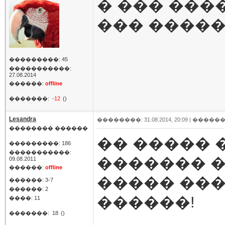
� ��� ���
��� �����
���������: 45
�����������:
27.08.2014
������:
offline
�������:
-12
()
Lesandra
��������: 31.08.2014, 20:09 |
������
�������� ������
�� ����� 
���������: 186
�����������:
������� �
09.08.2011
������:
offline
����� ���
������: 3-7
������: 2
������!
����: 11
�������:
18
()