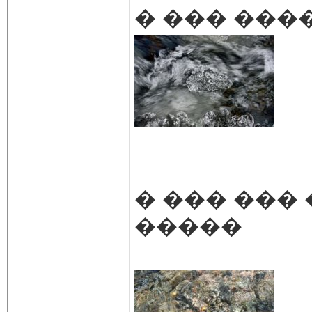
� ��� ���
� ��� ���
�����