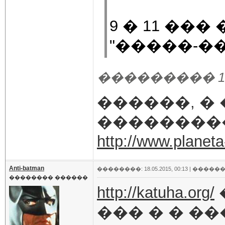
9 � 11 ��
"�����-��
��������� 16.05
������, �
��������
http://www.planeta
Anti-batman
��������: 18.05.2015, 00:13 |
������
�������� ������
http://katuha.org/
��� � � �