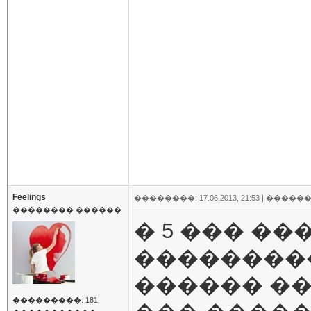
Feelings
��������: 17.06.2013, 21:53 |
������
�������� ������
� 5 ��� �
���������
������ ��
���������: 181