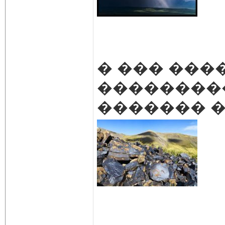
� ��� ���
��������
������� 