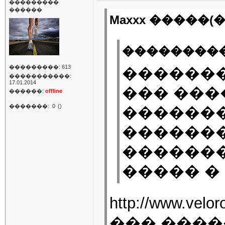
���������
������
Maxxx �����(�
���������
���������: 613
�������
�����������:
17.01.2014
��� ���
������:
offline
�������:
0
()
������
������
�������
����� � 
http://www.ve
��� ����