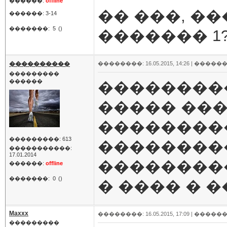
������:
offline
�� ���, �
������: 3-14
�������:
5
()
������� 1
����������
��������: 16.05.2015, 14:26 |
������
���������
������
��������
����� ��
��������
���������: 613
��������
�����������:
17.01.2014
���������
������:
offline
�������:
0
()
� ���� � �
Maxxx
��������: 16.05.2015, 17:09 |
������
���������