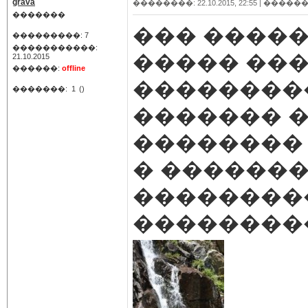
grava
��������: 22.10.2015, 22:55 |
������
�������
��� �����
���������: 7
�����������:
����� ��
21.10.2015
������:
offline
���������
�������:
1
()
������� 
�������� 
� ������
���������
��������