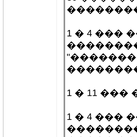
��������
1 � 4 ���
�������
"�������
�������
1 � 11 ��
1 � 4 ���
�������