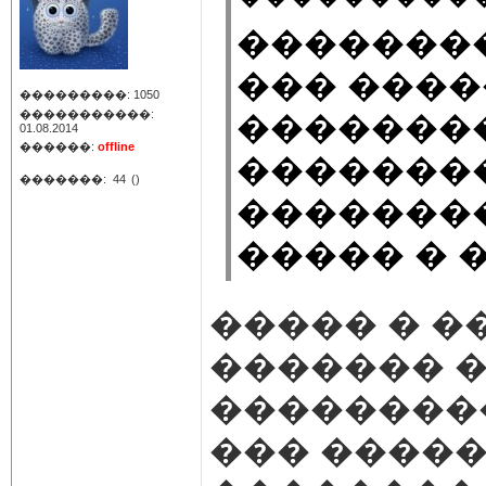
�������
��� ����
���������: 1050
�����������:
�������
01.08.2014
������:
offline
�������
�������:
44
()
��������
����� � �
����� � �
������� �
���������
��� �����