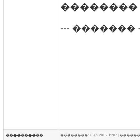
�������� :
--- ������� -
����������
��������: 16.05.2015, 19:07 |
������