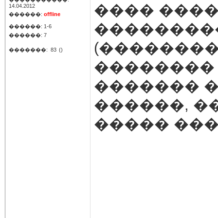
���� ����
14.04.2012
������:
offline
��������
������: 1-6
������: 7
(��������
�������:
83
()
��������
������� 
������, �
����� ���