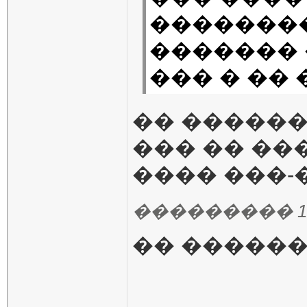
�������
������� 
��� � ��
�� ������
��� �� ��
���� ���-
��������� 16.05
�� ������