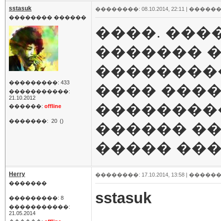
sstasuk
��������: 08.10.2014, 22:11 |
������
�������� ������
����. ���
������� �
���������
���������: 433
���� ����� 
�����������:
21.10.2012
��������
������:
offline
�������:
20
()
������ ��
����� ���
Herry
��������: 17.10.2014, 13:58 |
������
�������
sstasuk
���������: 8
�����������:
21.05.2014