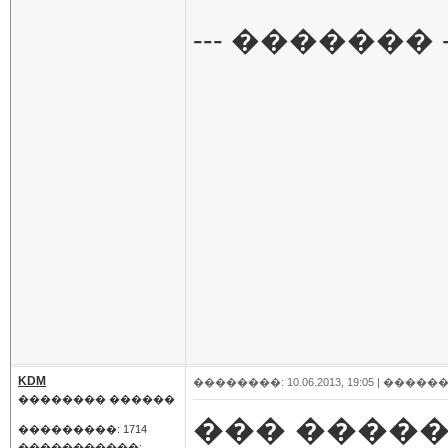
--- ������� -
KDM
��������: 10.06.2013, 19:05 |
������
�������� ������
��� �����
���������: 1714
�����������: