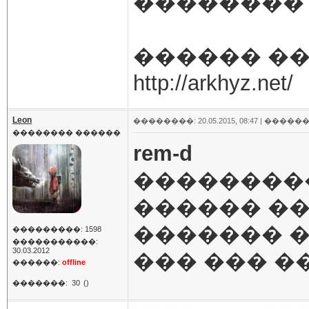
�������� - http
������ ��
http://arkhyz.net/
Leon
��������: 20.05.2015, 08:47 |
������
�������� ������
rem-d
���������
������ ��
������� �
���������: 1598
�����������:
30.03.2012
��� ��� �
������:
offline
�������:
30
()