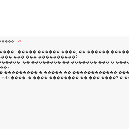
�����:
-1
�����...����� ������ ����, �� ������ ���
���� ��� ���.����������?
� ������. �� �������� �� ������� ��� � ��
��?
�� ��������� � ����� �� ������������ ��
� 2013 ����, � ���� �������� �� ��� ����? 