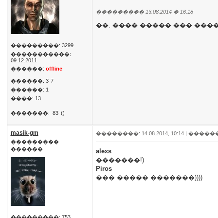
��������� 13.08.2014 � 16:18
��, ���� ����� ��� ��
���������: 3299
�����������:
09.12.2011
������:
offline
������: 3-7
������: 1
����: 13
�������:
83
()
masik-gm
��������: 14.08.2014, 10:14 |
�����
���������
������
alexs
�������!)
Piros
��� ����� �������))))
���������: 753