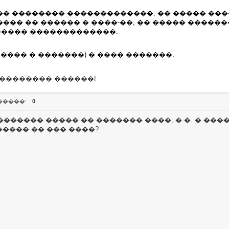
�� �������� �������������, �� ����� ����
��� �� ������ � ����-��, �� ����� �������
����� �������������.
���� � �������) � ���� �������.
 ��������� ������!
�����:
0
������� ����� �� ������� ����, �.�. � ���
������ �� ��� ����?