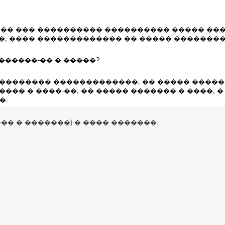
�� ��� ���������� ���������� ����� ���
�, ���� ������������� �� ����� ��������
������-�� � �����?
 �������� �������������, �� ����� ������
���� � ����-��, �� ����� ������� � ����, 
�.
�� � �������) � ���� �������.