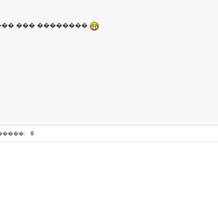
���� ��� ��������
�����:
0