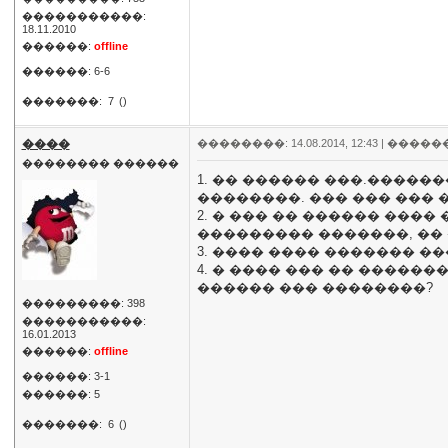
�����������:
18.11.2010
������:
offline
������: 6-6
�������:
7
()
����
��������: 14.08.2014, 12:43 |
�����
�������� ������
1. �� ������ ���.�����
��������. ��� ��� ��� 
2. � ��� �� ������ ���
��������� �������, �� 
3. ���� ���� ������� �
4. � ���� ��� �� ������
������ ��� ��������?
���������: 398
�����������:
16.01.2013
������:
offline
������: 3-1
������: 5
�������:
6
()