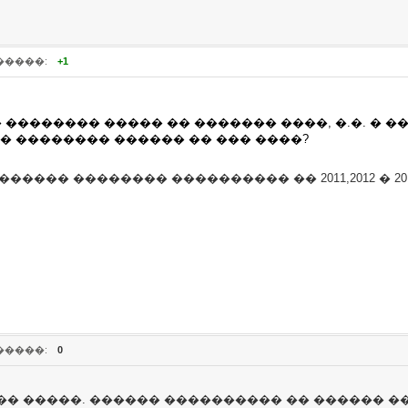
�����:
+1
 �������� ����� �� ������� ����, �.�. � ��
 �� �������� ������ �� ��� ����?
������ �������� ���������� �� 2011,2012 � 2
�����:
0
�� �����. ������ ���������� �� ������ ��