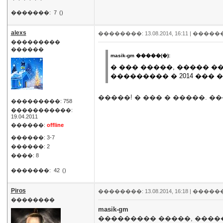
�������:
7
()
alexs
��������: 13.08.2014, 16:11 |
�����
���������
������
masik-gm �����(�):
� ��� �����, ����� ��
��������� � 2014 ���
�����! � ��� � �����. ��
���������: 758
�����������:
19.04.2011
������:
offline
������: 3-7
������: 2
����: 8
�������:
42
()
Piros
��������: 13.08.2014, 16:18 |
�����
��������
masik-gm
��������� �����, ����