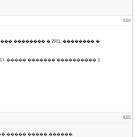
#304
��� �������� � 2011, �������� �
013. ����� ������� ���������� ))
#305
� ����� ����� ������.