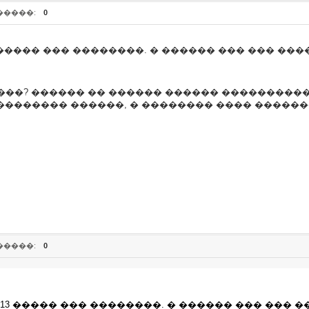
�����:
0
13 ����� ��� ��������. � ������ ��� ��� �����
����? ������ �� ������ ������ ���������� ��
 �������� ������, � �������� ���� �����
�����:
0
�� 13 ����� ��� ��������. � ������ ��� ��� ��