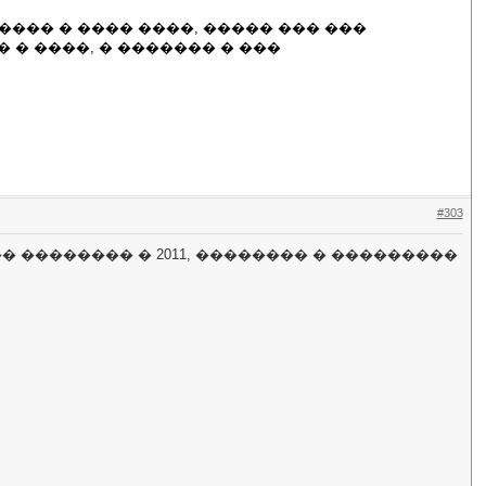
��� � ���� ����, ����� ��� ���
 � ����, � ������� � ���
#303
�� �������� � 2011, �������� � ���������