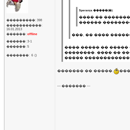
Speranza �����(�):
���� �� �������
���������: 398
������ �������
�����������:
16.01.2013
������:
offline
���, �� ���� �����
������: 3-1
������: 5
���� ����� �� �����
��������. ���� �� ��
�������:
6
()
����� ������������
������� �� �����.
���
--- ������� ---