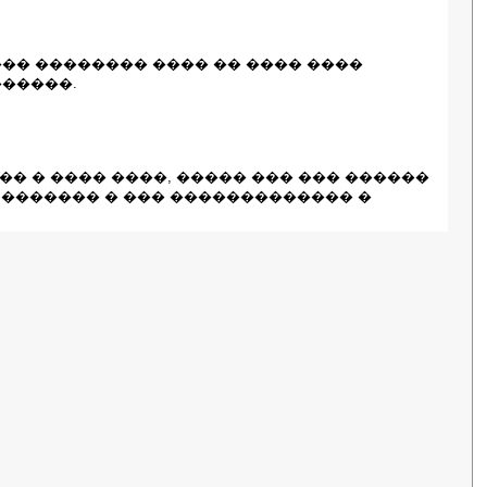
�� �������� ���� �� ���� ����
�����.
� � ���� ����, ����� ��� ��� ������
� ������� � ��� ������������� �