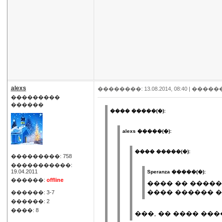
alexs
��������: 13.08.2014, 08:40 |
�����
���������
������
���� �����(�):
alexs �����(�):
���� �����(�):
���������: 758
�����������:
19.04.2011
Speranza �����(�):
������:
offline
���� �� ����
���� ������ 
������: 3-7
������: 2
����: 8
���, �� ���� ��