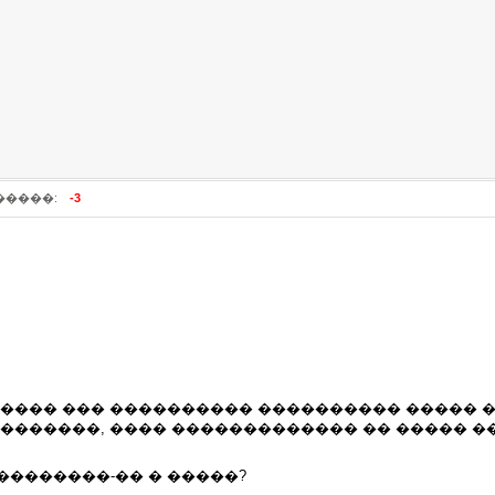
�����:
-3
����� ��� ���������� ���������� ����� �
��������, ���� ������������� �� ����� �
���������-�� � �����?