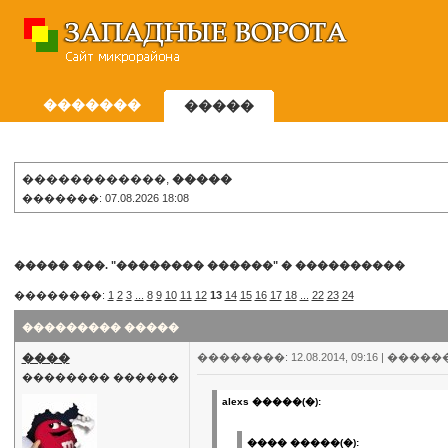
�������
�����
������������,
�����
�������: 07.08.2026 18:08
����� ���. "�������� ������"
�
����������
��������:
1
2
3
...
8
9
10
11
12
13
14
15
16
17
18
...
22
23
24
��������� �����
����
��������: 12.08.2014, 09:16 |
�����
�������� ������
alexs �����(�):
���� �����(�):