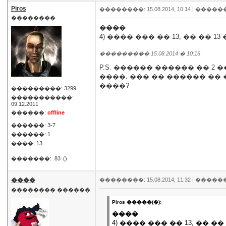
Piros
��������: 15.08.2014, 10:14 |
�����
��������
����
4) ���� ��� �� 13, �� �� 
��������� 15.08.2014 � 10:16
P.S. ������ ������ �� 2 
����. ��� �� ������ ��
����?
���������: 3299
�����������:
09.12.2011
������:
offline
������: 3-7
������: 1
����: 13
�������:
83
()
����
��������: 15.08.2014, 11:32 |
�����
�������� ������
Piros �����(�):
����
4) ���� ��� �� 13, �� 