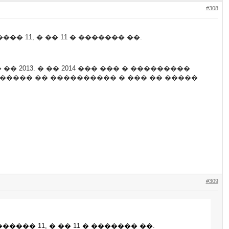
#308
�� 11, � �� 11 � ������� ��.
 2013. � �� 2014 ��� ��� � ���������
������ �� ���������� � ��� �� �����
#309
����� 11, � �� 11 � ������� ��.