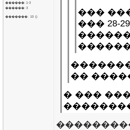
������: 1-3
������: 3
��� ���
�������:
10
()
��� 28-
������
�������
�������
�� ����
� ��� ����
�������
����������