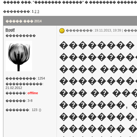
����� ���. "�������� ������"
�
�������� �����
��������:
1
2
3
����� ��� 2014
Boglf
��������: 19.11.2013, 19:39 |
����
���������
��������
��������
���� ���
��������
���������: 1254
�����������:
21.02.2012
��� �� ��
������:
offline
������: 3-8
�������, 
�������:
123
()
��������,
������� 