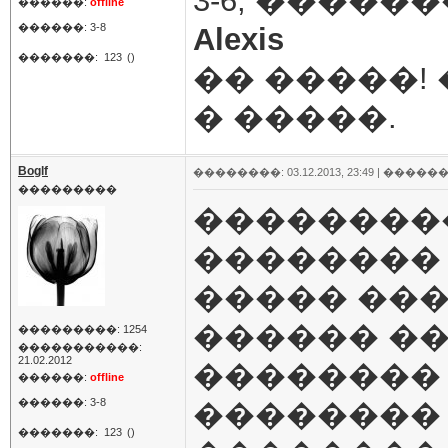
3-6, �������
������:
offline
������: 3-8
Alexis
�������:
123
()
�� �����!
� �����.
Boglf
��������: 03.12.2013, 23:49 |
������
���������
��������
��������
����� ��
������ �
���������: 1254
�����������:
21.02.2012
�������� 
������:
offline
������: 3-8
�������� 
�������:
123
()