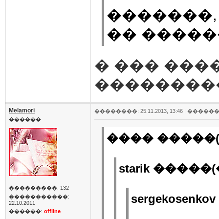
�������,
�� ����
� ��� �����
��������
Melamori
��������: 25.11.2013, 13:46 |
������
������
���� �����(
starik �����(
���������: 132
sergekosenk
�����������:
22.10.2011
������:
offline