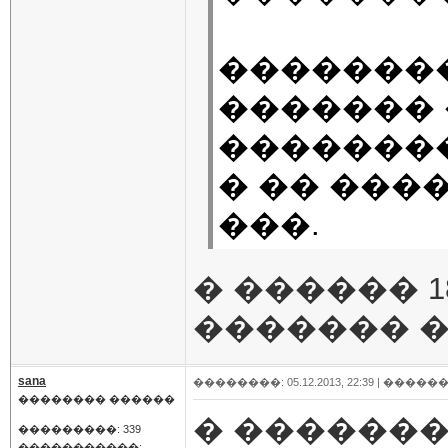
��������
������� 
�������
� �� ���
���.
� ������ 1
������� 
sana
��������: 05.12.2013, 22:39 |
������
�������� ������
� ������
���������: 339
�����������: