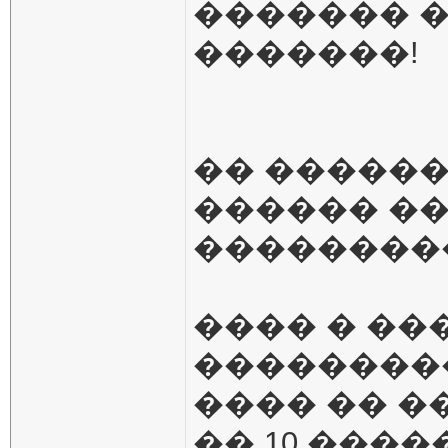
������� �
�������!
�� �����
������ �
��������
���� � ��
��������
���� �� �
�� 10 ���