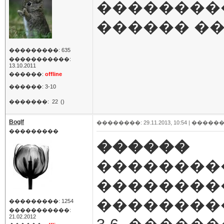
���������
������ ��
���������: 635
�����������:
13.10.2011
������:
offline
������: 3-10
�������:
22
()
Boglf
��������: 29.11.2013, 10:54 |
������
���������
������
��������
��������
��������
���������: 1254
�����������:
21.02.2012