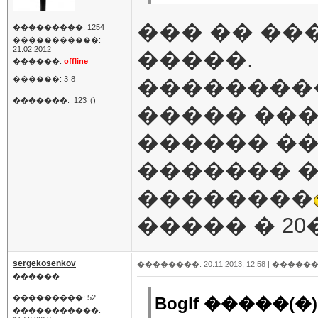
��� �� ��
���������: 1254
�����������:
21.02.2012
�����.
������:
offline
������: 3-8
��������
�������:
123
()
����� ���
������ �
������� �
��������
����� � 20
sergekosenkov
��������: 20.11.2013, 12:58 |
������
������
���������: 52
Boglf �����(�)
�����������: