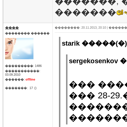
�������, 
�������
����
��������: 20.11.2013, 20:10 |
������
�������� ������
starik �����(�)
sergekosenkov
���������: 1486
�����������:
03.09.2010
������:
offline
��� ����
�������:
17
()
��� 28-2
������
������� 