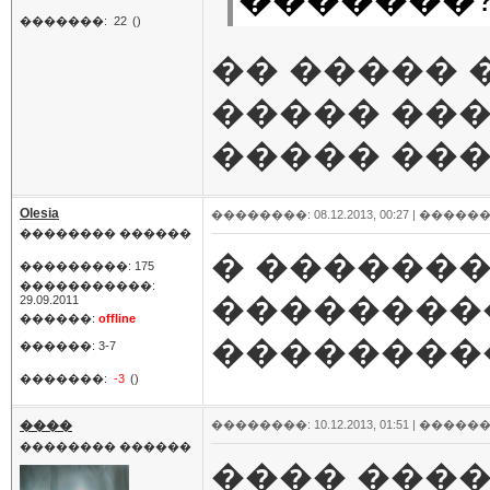
�������:
22
()
�� ����� 
����� ���
����� ���
Olesia
��������: 08.12.2013, 00:27 |
������
�������� ������
� �������
���������: 175
�����������:
���������?
29.09.2011
������:
offline
��������
������: 3-7
�������:
-3
()
����
��������: 10.12.2013, 01:51 |
������
�������� ������
���� ����