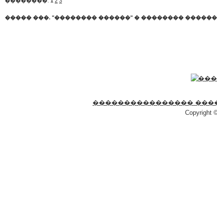
��������:
1
2
3
����� ���. "�������� ������"
�
�������� �����
���������������� ���
Copyright