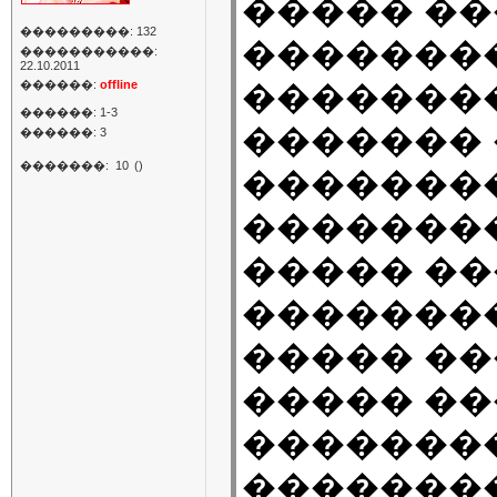
����� ��
���������: 132
�������
�����������:
22.10.2011
������:
offline
�������
������: 1-3
�������
������: 3
�������:
10
()
��������
��������
����� �
��������
����� ��
����� ��
��������
�������