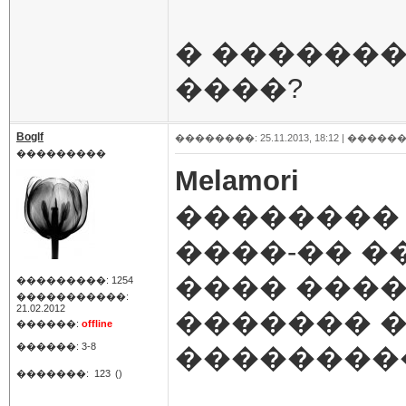
� �������
����?
Boglf
��������: 25.11.2013, 18:12 |
������
���������
Melamori
�������� 
����-�� �
���� ����
���������: 1254
�����������:
21.02.2012
������� �
������:
offline
������: 3-8
��������
�������:
123
()