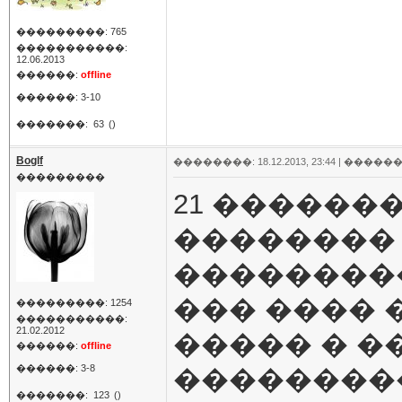
���������: 765
�����������:
12.06.2013
������:
offline
������: 3-10
�������:
63
()
Boglf
��������: 18.12.2013, 23:44 |
������
���������
21 �������
�������� 
��������
��� ���� 
���������: 1254
�����������:
21.02.2012
����� � �
������:
offline
������: 3-8
��������
�������:
123
()