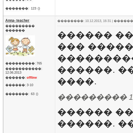
�������:
123
()
Anna- teacher
��������: 10.12.2013, 16:31 |
������
���������
������
������ ��
��� �����
��������
���������: 765
������. �
�����������:
12.06.2013
������:
offline
����.
������: 3-10
�������:
63
()
��������� 10.12
������ �� 
������. ��