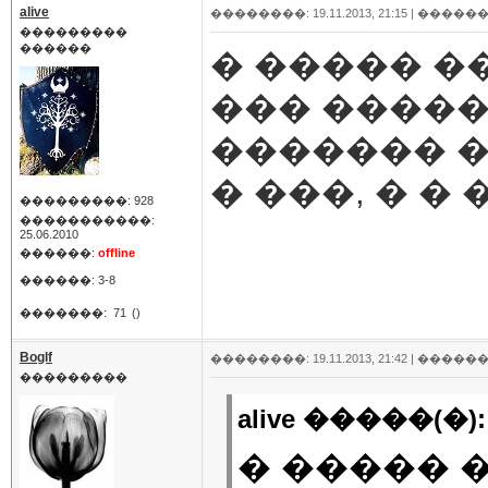
alive
��������: 19.11.2013, 21:15 |
������
���������
������
� ����� �
��� �����
������� �
� ���, � �
���������: 928
�����������:
25.06.2010
������:
offline
������: 3-8
�������:
71
()
Boglf
��������: 19.11.2013, 21:42 |
������
���������
alive �����(�):
� ����� 