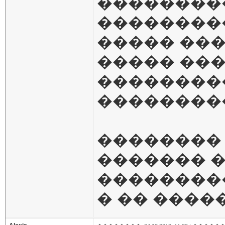
��������
���������
����� ���
����� ���
��������
��������
�������� 
������� �
��������
� �� ����