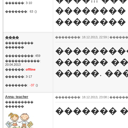
������: 3-10
��������
�������:
63
()
�������� 
����
��������: 18.12.2013, 22:59 |
������
���������
������
���������
���������: 459
������ ��
�����������:
20.04.2013
������:
offline
�����. ���
������: 3-17
�������:
-37
()
Anna- teacher
��������: 18.12.2013, 23:08 |
������
���������
������
������� 