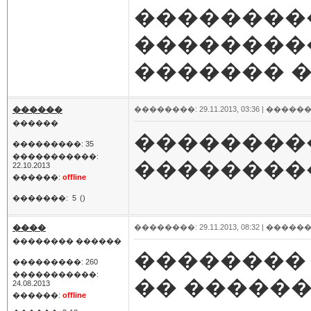
��������
���������
������� �
������
��������: 29.11.2013, 03:36 |
������
������
��������
���������: 35
�����������:
��������
22.10.2013
������:
offline
�������:
5
()
����
��������: 29.11.2013, 08:32 |
������
�������� ������
�������� �
���������: 260
�����������:
�� ������
24.08.2013
������:
offline