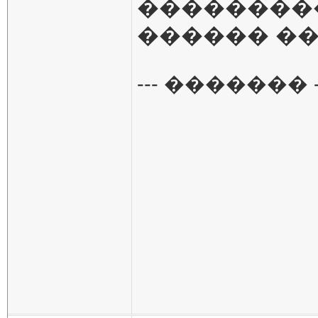
��������
������ ��
--- ������� -