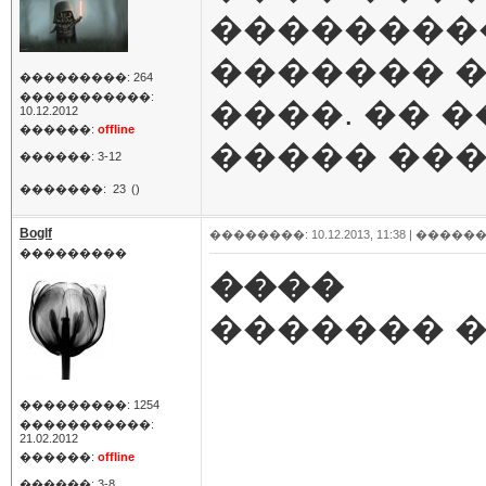
��������
������� �
���������: 264
�����������:
����. �� �
10.12.2012
������:
offline
����� ���
������: 3-12
�������:
23
()
Boglf
��������: 10.12.2013, 11:38 |
������
���������
����
������� �
���������: 1254
�����������:
21.02.2012
������:
offline
������: 3-8