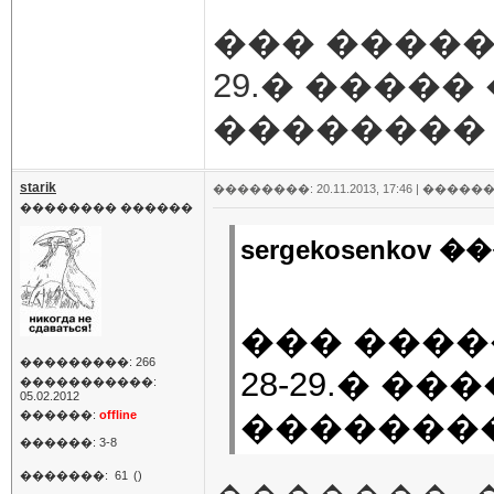
��� �������
29.� ����
�������� �
starik
��������: 20.11.2013, 17:46 |
������
�������� ������
sergekosenkov �
��� �����
���������: 266
28-29.� �
�����������:
05.02.2012
������:
offline
�������� 
������: 3-8
�������:
61
()