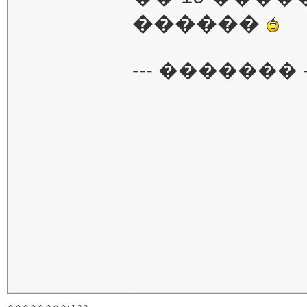
������
--- ������� -