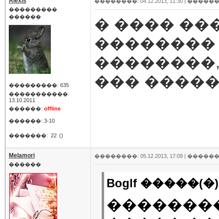
Alexis
��������: 04.12.2013, 11:30 |
������
���������
������
� ���� ��
�������� 
��������,
��� �����
���������: 635
�����������:
13.10.2011
������:
offline
������: 3-10
�������:
22
()
Melamori
��������: 05.12.2013, 17:09 |
������
������
Boglf �����(�)
�������