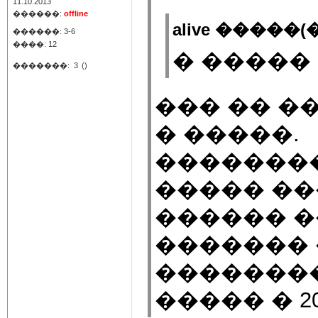
11.10.2013
������:
offline
alive �����(�
������: 3-6
����: 12
� �����
�������:
3
()
��� �� �
� �����.
�������
����� ��
������ �
������� 
�������
����� � 2