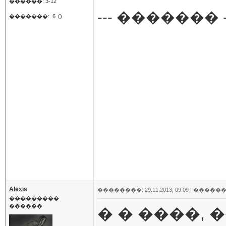
������: 3-12
--- ������� -
�������:
6
()
Alexis
��������: 29.11.2013, 09:09 |
������
���������
������
� � ����,