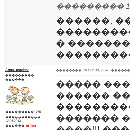
��������� 10.12
������, �
���������
� �������
���������
Anna- teacher
��������: 10.12.2013, 23:42 |
������
���������
������
����� ��
������ ��
���������
���������: 765
������� 
�����������:
12.06.2013
������:
offline
����!!! ��