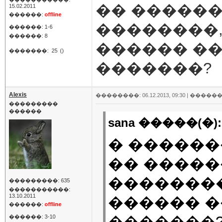
�� �����
15.02.2011
������:
offline
��������,
������: 1-6
������: 8
������ �
�������:
25
()
�������?
Alexis
��������: 06.12.2013, 09:30 |
������
���������
������
sana �����(�):
� ������
�� �����
��������
���������: 635
�����������:
13.10.2011
������ �
������:
offline
�������
������: 3-10