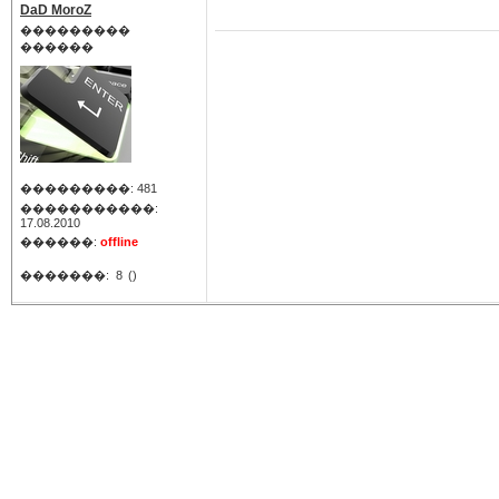
DaD MoroZ
���������
������
���������: 481
�����������:
17.08.2010
������:
offline
�������:
8
()