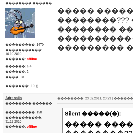
�������� ������
����� �����
��������???
�������� ��
����������-
���������: 1470
��������� �
�����������:
16.10.2010
������:
offline
������: 1-4
������: 2
����: 10
�������:
10
()
Adrenalin
��������: 23.02.2011, 23:23 |
������
�������� ������
���������: 158
Silent �����(�):
�����������:
31.12.2010
����� ����
������:
offline