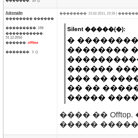
�������:
10
()
Adrenalin
��������: 23.02.2011, 23:26 |
������
�������� ������
���������: 158
Silent �����(�):
�����������:
31.12.2010
� ���������
������:
offline
�������� 
�������:
1
()
���������
������ ���
��� �� ���
�� �� ����
����� ����
���� �� Offto
����� ����