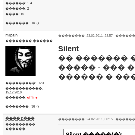
������: 1-4
������: 2
����: 10
�������:
10
()
mrpain
��������: 23.02.2011, 23:57 |
������
�������� ������
Silent
�� ������� 
����� - ��� 
������ � ���
���������: 1681
�����������:
15.12.2010
������:
offline
�������:
36
()
���� Ը���
��������: 24.02.2011, 00:15 |
������
���������
������
Silent �����(�):