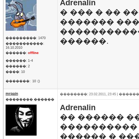
Adrenalin
� ��� � �� �
������� ���
����������
���������: 1470
������.
�����������:
16.10.2010
������:
offline
������: 1-4
������: 2
����: 10
�������:
10
()
mrpain
��������: 23.02.2011, 23:45 |
������
�������� ������
Adrenalin
�� ������ �
���������� 
������ � ��