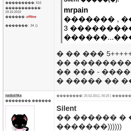
���������: 616
mrpain
�����������:
19.10.2010
������:
offline
������� , �
�������:
34
()
3 ��������
������...��
� �� ��� 5+++
�� ��������
�� ��� - ���
� ����� �� ��
nadushka
��������: 25.02.2011, 00:25 |
������
�������� ������
Silent
�� ������ �
�������))))))