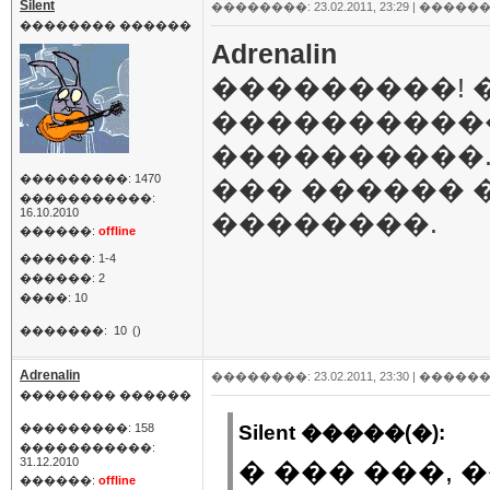
Silent
��������: 23.02.2011, 23:29 |
������
�������� ������
Adrenalin
���������! 
����������
����������. 
���������: 1470
��� ������ �
�����������:
16.10.2010
��������.
������:
offline
������: 1-4
������: 2
����: 10
�������:
10
()
Adrenalin
��������: 23.02.2011, 23:30 |
������
�������� ������
���������: 158
Silent �����(�):
�����������:
31.12.2010
� ��� ���, 
������:
offline