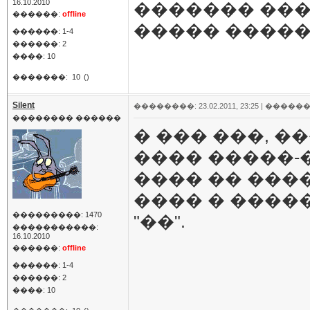
16.10.2010
������� ���
������:
offline
����� �����
������: 1-4
������: 2
����: 10
�������:
10
()
Silent
��������: 23.02.2011, 23:25 |
������
�������� ������
� ��� ���, 
���� �����-�
���� �� ��
���� � ����
���������: 1470
"��".
�����������:
16.10.2010
������:
offline
������: 1-4
������: 2
����: 10