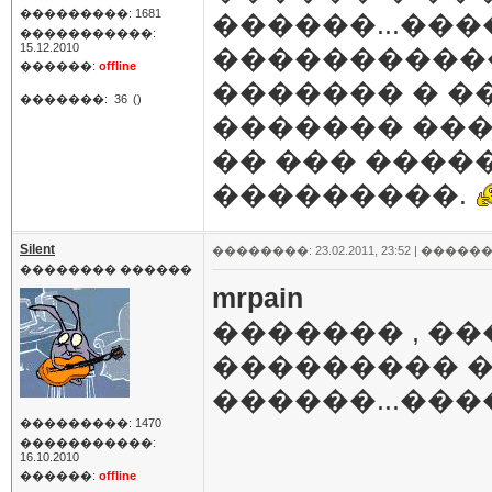
���������: 1681
������...��
�����������:
15.12.2010
�����������
������:
offline
������� � �
�������:
36
()
������� ���
�� ��� ����
���������.
Silent
��������: 23.02.2011, 23:52 |
������
�������� ������
mrpain
������� , ��
��������� �
������...���
���������: 1470
�����������:
16.10.2010
������:
offline