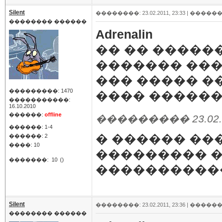
Silent
��������: 23.02.2011, 23:33 |
������
�������� ������
Adrenalin
�� �� ������
������� ���
��� ����� �
���������: 1470
���� ������
�����������:
16.10.2010
������:
offline
��������� 23.02.20
������: 1-4
� ������ ��
������: 2
����: 10
��������� �
�������:
10
()
����������
Silent
��������: 23.02.2011, 23:36 |
������
�������� ������