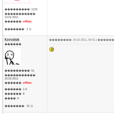
���������: 1115
�����������:
13.01.2011
������:
offline
�������:
3
()
Ksyyshok
��������: 25.02.2011, 00:51 |
������
������
���������: 51
�����������:
10.02.2011
������:
offline
������: 1-6
������: 8
����: 9
�������:
10
()