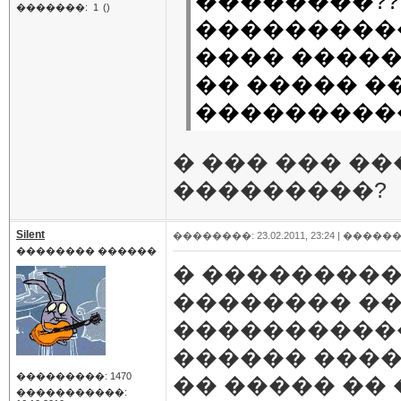
��������??
�������:
1
()
���������
���� �����
�� ����� �
����������
� ��� ��� ��
���������?
Silent
��������: 23.02.2011, 23:24 |
������
�������� ������
� ��������� 
�������� ��
����������
������ ����
���������: 1470
�� ����� �� 
�����������: