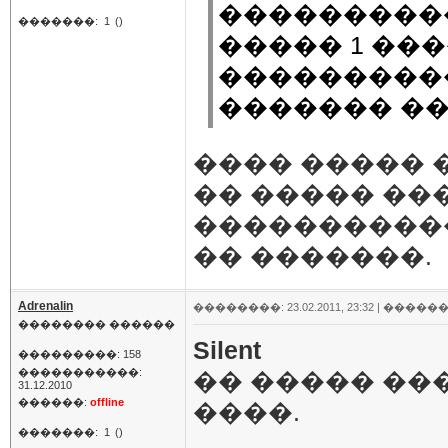
����������
�������:
1
()
����� 1 ���
���������
������� ��
���� ����� � 
�� ����� ��
�����������
�� �������.
Adrenalin
��������: 23.02.2011, 23:32 |
������
�������� ������
Silent
���������: 158
�����������:
�� ����� ��
31.12.2010
������:
offline
����.
�������:
1
()