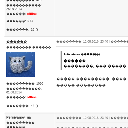
���������: 420
�����������:
25.09.2013
������:
offline
������: 3-14
�������:
16
()
������
��������: 12.08.2016, 23:40 |
�����
�������� ������
Anti-batman �����(�):
������
��������, ��� ����� 
����� ���������, ����
���������: 1050
����� ��������.
�����������:
01.08.2014
������:
offline
�������:
44
()
Persiyanov_na
��������: 12.08.2016, 23:40 |
�����
���������
������