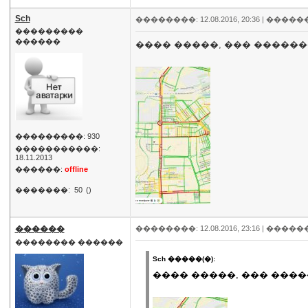
Sch
��������: 12.08.2016, 20:36 |
�����
���������
������
���� �����, ��� �����
���������: 930
�����������:
18.11.2013
������:
offline
�������:
50
()
������
��������: 12.08.2016, 23:16 |
�����
�������� ������
Sch �����(�):
���� �����, ��� ���