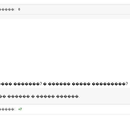
�����:
0
��� �������? � ������ ����� ���������?
�� ������ � ����� ������.
�����:
+7