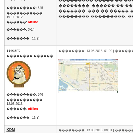
��������� ����� �� ��
��������, ������ �� ��
���������: 645
�������, ��� �� ����� 
�����������:
�������� ���������, ��
19.11.2012
������:
offline
������: 3-14
�������:
11
()
sergant
��������: 13.08.2016, 01:20 |
�����
�������� ������
���������: 346
�����������:
12.03.2013
������:
offline
�������:
13
()
KDM
��������: 13.08.2016, 08:01 |
�����