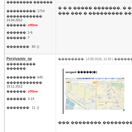
�������� ������
� � � ����� �������, �
���������: 1714
��� ��� � ��������� ��
�����������:
14.04.2012
������:
offline
������: 1-6
������: 7
�������:
83
()
Persiyanov_na
��������: 13.08.2016, 11:55 |
�����
���������
������
sergant �����(�):
���������: 645
�����������:
19.11.2012
������:
offline
������: 3-14
�������:
11
()
��� �������� ��������