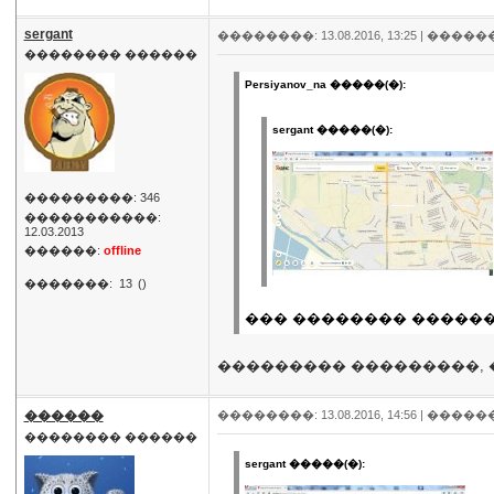
sergant
��������: 13.08.2016, 13:25 |
�����
�������� ������
Persiyanov_na �����(�):
sergant �����(�):
���������: 346
�����������:
12.03.2013
������:
offline
�������:
13
()
��� �������� ������
��������� ���������, 
������
��������: 13.08.2016, 14:56 |
�����
�������� ������
sergant �����(�):