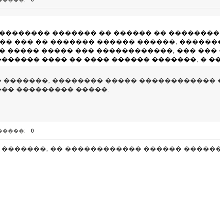
 �������� ������� �� ������ �� ��������
� ��� �� ������� ������ ������, �������
�� ����� ����� ��� ������������, ��� ���
������ ���� �� ���� ������ �������, � �
�� �������, �������� ����� �����������
��� ��������� �����.
�����:
0
 �������, �� ������������ ������ �������