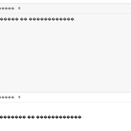
�����:
0
������ �� ������������.
�����:
0
�������� �� ������������.