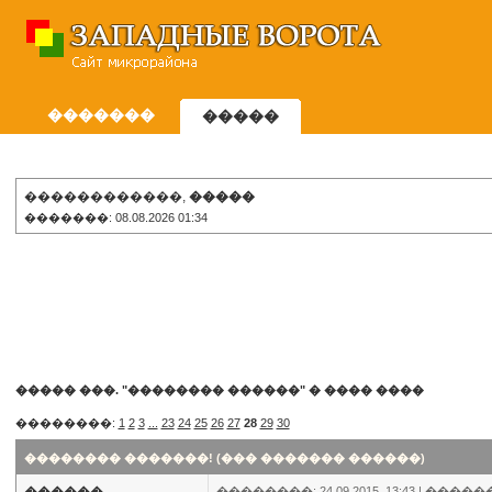
�������
�����
������������,
�����
�������: 08.08.2026 01:34
����� ���. "�������� ������"
�
���� ����
��������:
1
2
3
...
23
24
25
26
27
28
29
30
�������� �������! (��� ������� ������)
��������: 24.09.2015, 13:43 |
�����