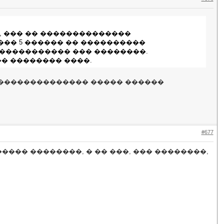
, ��� �� ��������������
�� 5 ������ �� ����������
 ����������� ��� ��������.
�� �������� ����.
� �������������� ����� ������
#677
��� ��������, � �� ���, ��� ��������,