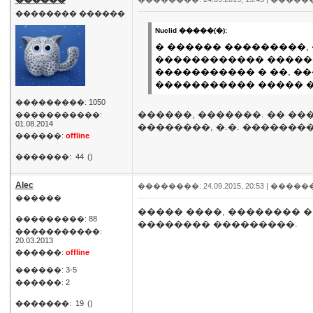
������
�������� ������
Nuclid �����(�):
� ������ ���������,
������������ ������
����������� � ��, �
����������� ����� �
���������: 1050
������, �������. �� �
�����������:
01.08.2014
��������, �.�. �������
������:
offline
�������:
44
()
Alec
��������: 24.09.2015, 20:53 |
�����
������
����� ����, �������� �
���������: 88
�������� ���������.
�����������:
20.03.2013
������:
offline
������: 3-5
������: 2
�������:
19
()