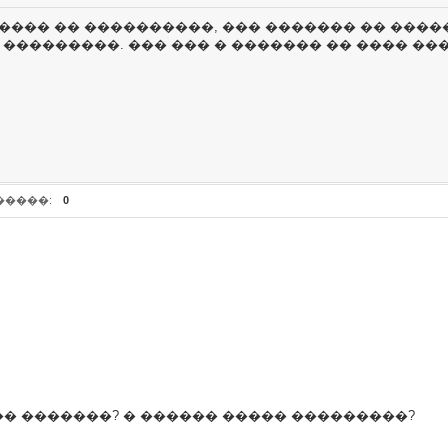
 ����� �� ����������, ��� ������� �� ���
 ���������. ��� ��� � ������� �� ���� ��
�����:
0
� �������? � ������ ����� ���������?