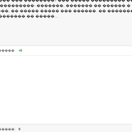
��� ��� ��������? ��� ����� ��������� �
���������- �������, ������� �� ������ �
���, �� ����� ����� ��� ������. �� ����
������ �� �����...
�����:
+5
�����:
0