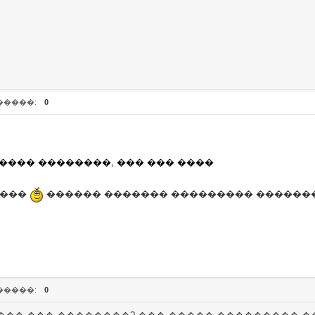
�����:
0
���� ��������, ��� ��� ����
 ���
������ ������� ��������� �������.
�����:
0