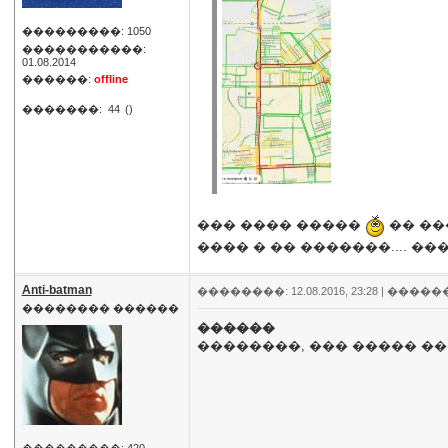
���������: 1050
�����������:
01.08.2014
������:
offline
�������:
44
()
��� ���� �����
�� ��
���� � �� �������.... �
Anti-batman
��������: 12.08.2016, 23:28 |
�����
�������� ������
������
��������, ��� ����� ��