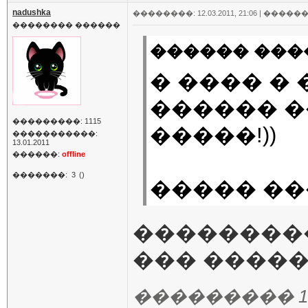
nadushka
��������: 12.03.2011, 21:06 |
������
�������� ������
������ ����
� ���� � 
������ �
���������: 1115
�����!))
�����������:
13.01.2011
������:
offline
�������:
3
()
����� �
��������
��� �����
��������� 12.03