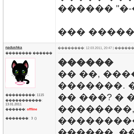
������ "�-
��� ����� 
nadushka
��������: 12.03.2011, 20:47 |
������
�������� ������
������
�� ��, ���
�������. 
�� ���? �
���������: 1115
�����������:
13.01.2011
��������
������:
offline
���������.
�������:
3
()
������, �