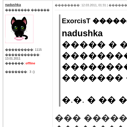
nadushka
��������: 12.03.2011, 01:31 |
������
�������� ������
ExorcisT �����(
nadushka
����� � 
���������: 1115
��������
�����������:
13.01.2011
������:
offline
��������
�������:
3
()
�������
�.�. � ��
��� �����