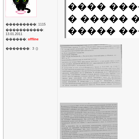
���� ���
� ����� 
���������: 1115
����� ��
�����������:
13.01.2011
������:
offline
�������:
3
()