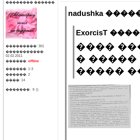
�������� ������
nadushka �����
ExorcisT ����
���� ��
���������: 301
�����������:
� �����
02.02.2011
������:
offline
����� �
������: 1-3
������: 2
����: 14
�������:
9
()