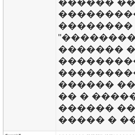
������ ��
���������
��������
"��������
������� �
��������
���������
������ ���
�� � ����
������ ��
����� � �