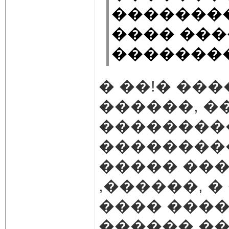
��������
���� ���
��������
� ��!� ��
������, �
��������
���������
����� ���
,������, 
���� ����
������ ��