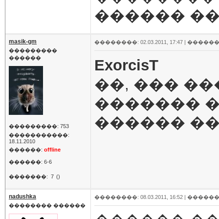
������ �
masik-gm
��������: 02.03.2011, 17:47 |
������
���������
������
ExorcisT
��, ��� ��
������� �
������ ���
���������: 753
�����������:
18.11.2010
������:
offline
������: 6-6
�������:
7
()
nadushka
��������: 08.03.2011, 16:52 |
������
�������� ������