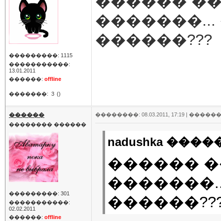
������ ��
�������...
������???
���������: 1115
�����������:
13.01.2011
������:
offline
�������:
3
()
������
��������: 08.03.2011, 17:19 |
������
�������� ������
nadushka �����
������ �
�������..
���������: 301
������??
�����������:
02.02.2011
������:
offline