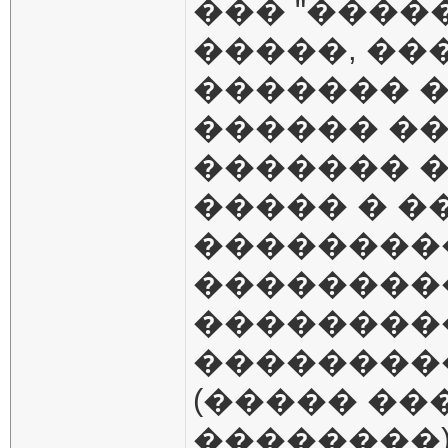
��� "����
�����, ��
������� �
������ ��
������� �
����� � �
���������
���������
��������
��������
(����� ��
��������).