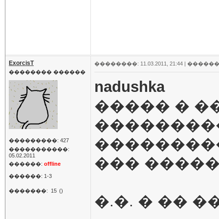
ExorcisT
��������: 11.03.2011, 21:44 |
������
�������� ������
nadushka
����� � �
���������
��������
���������: 427
�����������:
05.02.2011
��� ����
������:
offline
������: 1-3
�������:
15
()
�.�. � �� 