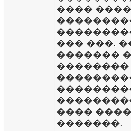
���� ����
��������
���������
��� ���, �
������� 
��������
���������
���������
���������
���� ����
�������.