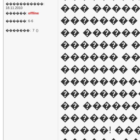
�����������:
��� �����
18.11.2010
������:
offline
�������� 
������: 6-6
�� ������
�������:
7
()
������� �
������ ��
������� �
���������
���������
�� ������
��������
�����! ��