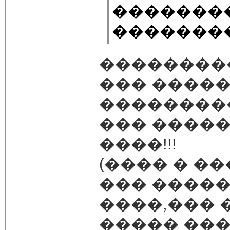
��������
�������
��������
��� ����
��������
��� ����
����!!!
(���� � �
��� ������
����,��� 
����� ���