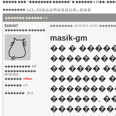
����� ���. "�������� ������"
�
������ 1-3 (��. ����
��������:
1
2
3
...
8
9
10
11
12
13
14
15
16
17
18
...
33
34
35
������� ������ 1-3
ExorcisT
��������: 02.03.2011, 10:43 |
������
�������� ������
masik-gm
�� � ����
����� ���
�� ���� �
���������: 427
�����������:
05.02.2011
������� 
������:
offline
������: 1-3
���������
�������:
15
()
������, �
��������