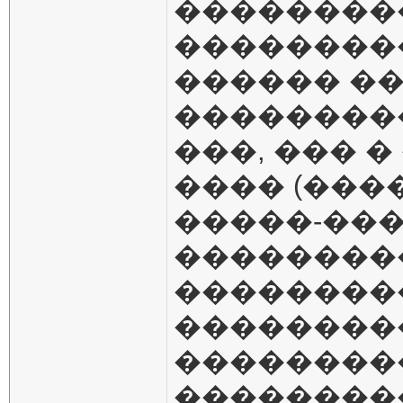
��������
��������
������ �
���������
���, ��� 
���� (���
�����-��
��������
���������
��������
��������
��������