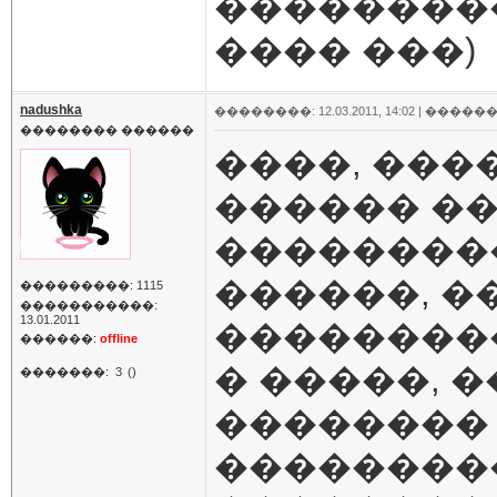
���������
���� ���)
nadushka
��������: 12.03.2011, 14:02 |
������
�������� ������
����, ���
������ ��
��������
������, 
���������: 1115
�����������:
13.01.2011
���������
������:
offline
� �����, 
�������:
3
()
�������� 
���������