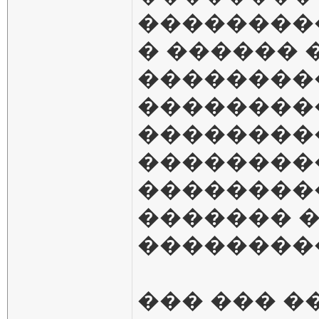
��������
� ������
��������
��������
��������
���������
��������
������� 
��������
��� ��� �