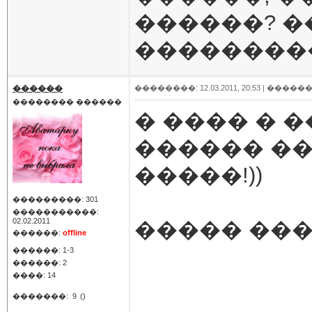
������? �
���������
������
��������: 12.03.2011, 20:53 |
������
�������� ������
� ���� � �
������ ��
�����!))
���������: 301
�����������:
02.02.2011
����� ��
������:
offline
������: 1-3
������: 2
����: 14
�������:
9
()