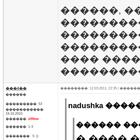
������, �
��������
���������
���������
���� ����
���������
���4��
��������: 12.03.2011, 22:35 |
������
������
nadushka �����
���������: 53
�����������:
19.10.2010
������:
offline
������ ���
������: 1-3
� ���� �
�������:
5
()