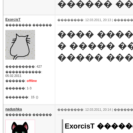
������ ��
ExorcisT
��������: 12.03.2011, 20:13 |
������
�������� ������
���� ����
� ����� �
����� ��
���������: 427
�����������:
05.02.2011
������:
offline
������: 1-3
�������:
15
()
nadushka
��������: 12.03.2011, 20:14 |
������
�������� ������
ExorcisT �����(