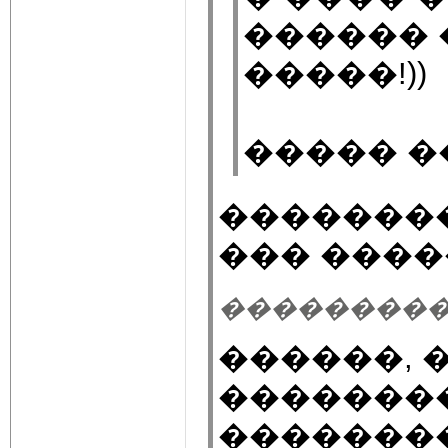
������ 
�����!))
����� �
�������
��� ����
��������� 12.
������, 
��������
��������