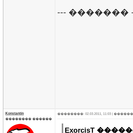
--- ������� -
Konstantin
��������: 02.03.2011, 11:03 |
������
�������� ������
ExorcisT �����(