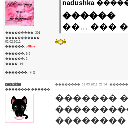
nadushka �����
������
��... ��� 
���������: 301
�����������:
02.02.2011
������:
offline
������: 1-3
������: 2
����: 14
�������:
9
()
nadushka
��������: 11.03.2011, 21:34 |
������
�������� ������
������� 
����������
��������