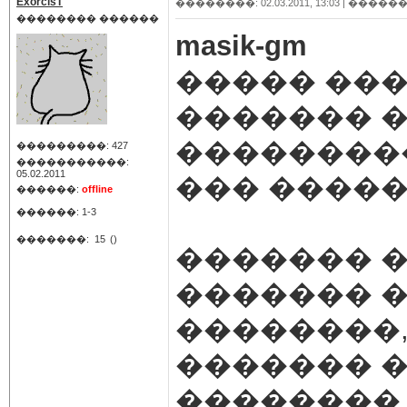
ExorcisT
��������: 02.03.2011, 13:03 |
������
�������� ������
masik-gm
����� ���
������� �
���������
���������: 427
�����������:
05.02.2011
��� ������...
������:
offline
������: 1-3
�������:
15
()
������� �
������� 
��������,
������� 
��������