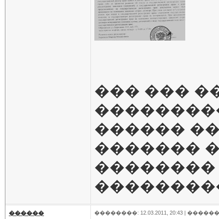
��� ��� �
���������
������ ��
������� 
�������� 
��������
������
��������: 12.03.2011, 20:43 |
������