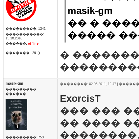
masik-gm
�� � ���
���������: 1341
����� ��
�����������:
15.10.2010
������:
offline
� �������
�������:
29
()
��������
masik-gm
��������: 02.03.2011, 12:47 |
������
���������
������
ExorcisT
��� ��� �
�� ���� �
��������
���������: 753