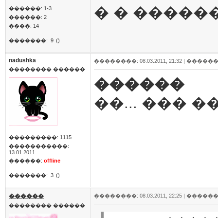
� � �����
������: 1-3
������: 2
����: 14
�������:
9
()
nadushka
��������: 08.03.2011, 21:32 |
������
�������� ������
������
��... ��� �
���������: 1115
�����������:
13.01.2011
������:
offline
�������:
3
()
������
��������: 08.03.2011, 22:25 |
������
�������� ������