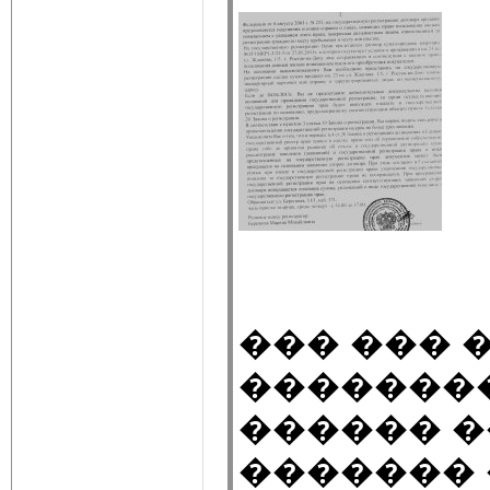
��� ��� 
��������
������ �
������� 