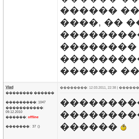
������ ��
����, �� 
���������
��������
���������
������ ��
Vlad
��������: 12.03.2011, 22:38 |
������
�������� ������
���������
���������: 1047
�����������:
��������
09.12.2010
������:
offline
������
�������:
37
()