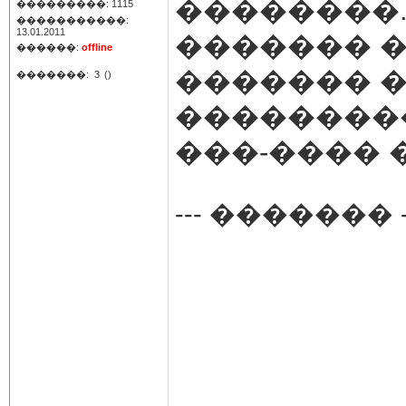
��������.
���������: 1115
�����������:
13.01.2011
������� �
������:
offline
������� 
�������:
3
()
���������
���-���� 
--- ������� -