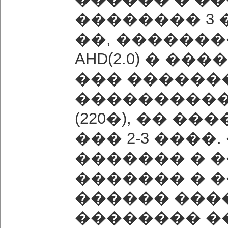
�������� 3 
��, ��������
AHD(2.0) � ��
��� ������
����������
(220�), �� 
��� 2-3 ���
������� � 
������� � 
������ ���
�������� �