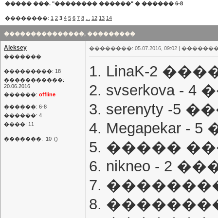
����� ���. "�������� ������"
�
������ 6-8
��������:
1
2
3
4
5
6
7
8
...
12
13
14
���������������, ���������
Aleksey
��������: 05.07.2016, 09:02 |
�������
�������
1. LinaK-2 ��
���������: 18
�����������:
2. svserkova -
20.06.2016
������:
offline
3. serenyty -
������: 6-8
������: 4
4. Megapekar 
����: 11
�������:
10
()
5. ����� ��
6. nikneo - 2 
7. ��������
8. �������