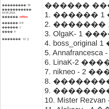
������ ���
���������: 39
�����������:
1. ������ 1
03.05.2016
������:
offline
2. ������� 
������: 6-8
������: 1
3. OlgaK- 1 �
����: 4
�������:
12
()
4. boss_origin
5. Annafrances
6. LinaK-2 ��
7. nikneo - 2 
8. ��������
9. ��������
10. Mister Rez