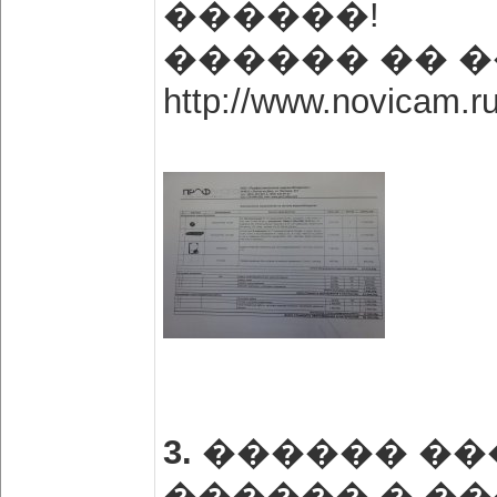
������!
������ �� 
http://www.novicam.
3.
������ ��
������ � �