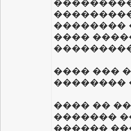
���������
����������
�������� 
���� ����
���������
���� ��� 
�������� �
���� �� �
������� �
������ ��