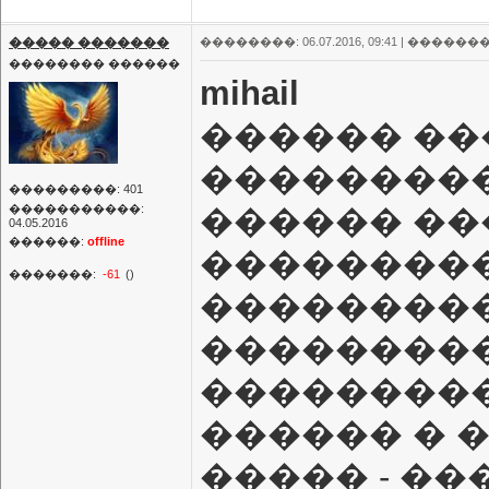
����� �������
��������: 06.07.2016, 09:41 |
�������
�������� ������
mihail
������ ���
���������
���������: 401
�����������:
������ ��
04.05.2016
������:
offline
���������
�������:
-61
()
���������,
���������.
���������
������ � �
����� - ��