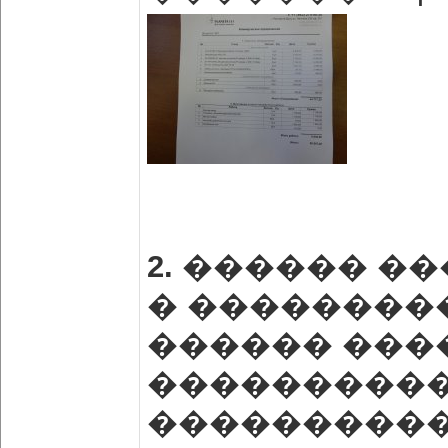
2.
������ ��
� ���������
������ ����
�����������
�����������