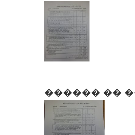
������ �� 