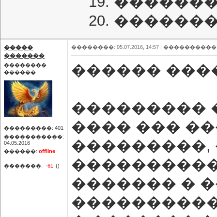
19. �������
20. �������
�����
��������: 05.07.2016, 14:57 |
����������
�������
������ ����
��������
������
��������� 
���� ��� �
���������: 401
�����������:
���������, 
04.05.2016
������:
offline
����������
�������:
-61
()
������� � �
�����������