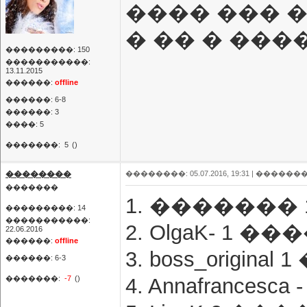
���� ��� �
� �� � ���
���������: 150
�����������:
13.11.2015
������:
offline
������: 6-8
������: 3
����: 5
�������:
5
()
��������
��������: 05.07.2016, 19:31 |
�������
�������
1. ������� 
���������: 14
�����������:
2. OlgaK- 1 �
22.06.2016
������:
offline
3. boss_origin
������: 6-3
�������:
-7
()
4. Annafrances