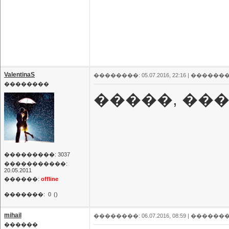
ValentinaS
��������: 05.07.2016, 22:16 |
�������
��������
�����, ��
���������: 3037
�����������:
20.05.2011
������:
offline
�������:
0
()
mihail
��������: 06.07.2016, 08:59 |
�������
������