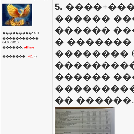
5.
����+��
������ ��
������ ��
���������: 401
�����������:
� �������
04.05.2016
������:
offline
�������� 6
�������:
-61
()
���������
������ ��
���������
�� ������