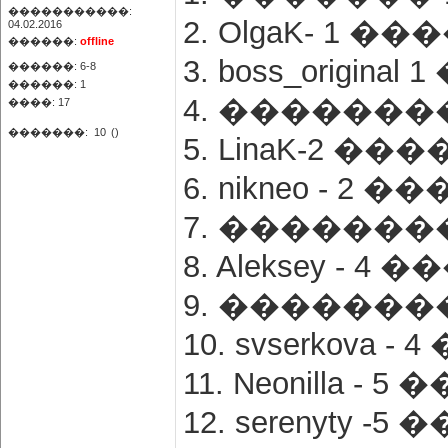
�����������:
2. OlgaK- 1 �
04.02.2016
������:
offline
3. boss_origin
������: 6-8
������: 1
4. ��������
����: 17
�������:
10
()
5. LinaK-2 ��
6. nikneo - 2 
7. ��������
8. Aleksey - 4
9. ��������
10. svserkova 
11. Neonilla -
12. serenyty -