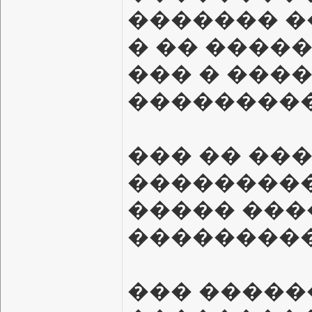
������� �
� �� ����
��� � ���
��������
��� �� ��
���������
����� ���
���������
��� ������