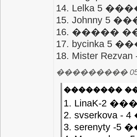
14. Lelka 5 �
15. Johnny 5 
16. ����� �
17. bycinka 5
18. Mister Rez
��������� 05.07
�������� ��
1. LinaK-2 �
2. svserkova
3. serenyty 