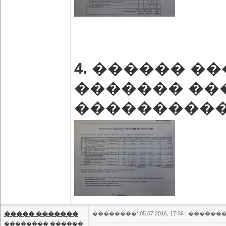
4.
������ ��
������� ��
����������
����� �������
��������: 05.07.2016, 17:36 |
�������
�������� ������