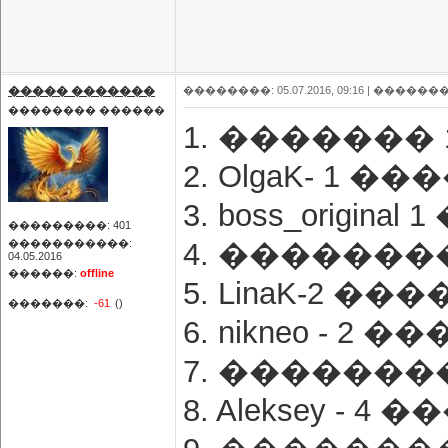
����� �������
��������: 05.07.2016, 09:16 |
�������
�������� ������
1. ������� 
2. OlgaK- 1 �
3. boss_origin
���������: 401
�����������:
4. ��������
04.05.2016
������:
offline
5. LinaK-2 ��
�������:
-61
()
6. nikneo - 2 
7. ��������
8. Aleksey - 4