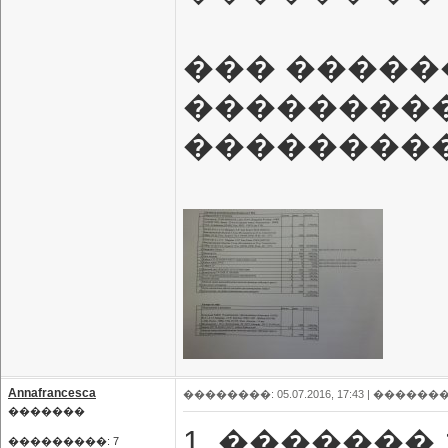
��� �����
���������
���������
Annafrancesca
��������: 05.07.2016, 17:43 |
�������
�������
1. ������� 
���������: 7