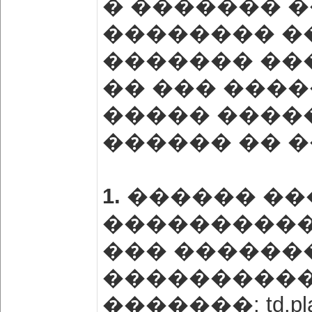
� ������� �
�������� ��
������� ���
�� ��� ���
����� �����
������ �� �
1.
������ ��
����������
��� ������
����������
�������: td.plan