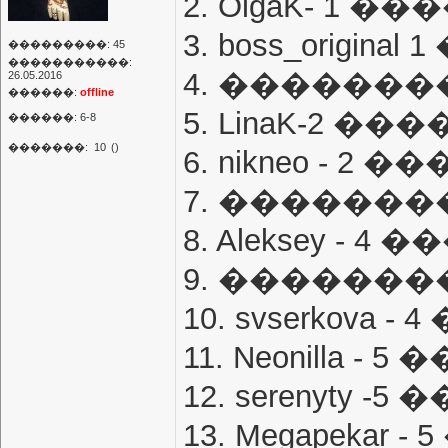
2. OlgaK- 1 �
3. boss_origin
���������: 45
�����������:
4. ��������
26.05.2016
������:
offline
5. LinaK-2 ��
������: 6-8
�������:
10
()
6. nikneo - 2 
7. ��������
8. Aleksey - 4
9. ��������
10. svserkova 
11. Neonilla -
12. serenyty -
13. Megapekar 