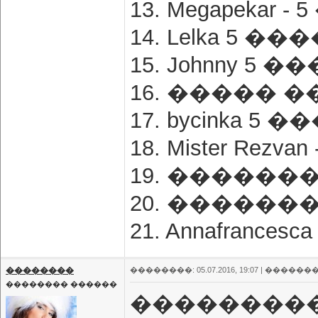
13. Megapekar 
14. Lelka 5 �
15. Johnny 5 
16. ����� �
17. bycinka 5
18. Mister Rez
19. �������
20. �������
21. Annafrance
��������
��������: 05.07.2016, 19:07 |
�������
�������� ������
���������