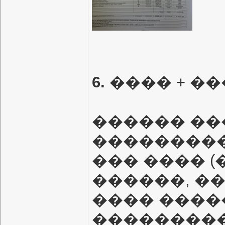
6.
���� + �
������ ��
���������
��� ���� 
������, �
���� ����
����������