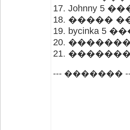
17. Johnny 5 
18. ����� �
19. bycinka 5
20. �������
21. �������
--- ������� --