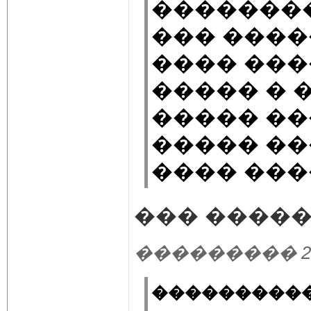
��������
��� ����
���� �����
����� � 
����� ��
����� ��
���� ���
��� ������
��������� 22.03
�����������