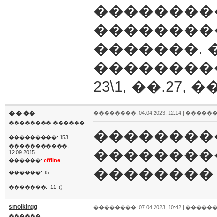
��������
��������
�������. 
���������
23\1, ��.27,
� � ��
��������: 04.04.2023, 12:14 |
������
�������� ������
��������
���������: 153
�����������:
��������
12.09.2015
������:
offline
�������� 
������: 15
�������:
11
()
smolkingg
��������: 07.04.2023, 10:42 |
������
������