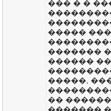
��� � � �
��������
��������
����� ��
��������
������� 
������ ��
��������
�����, ��
��������
�� �����
������� 