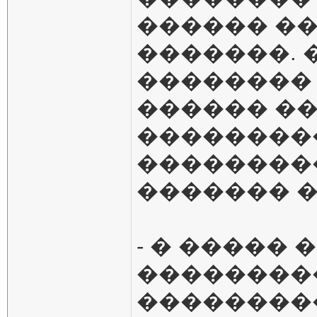
������ ��
�������. 
�������� 
������ �
��������
��������
������� �
- � �����
��������
��������