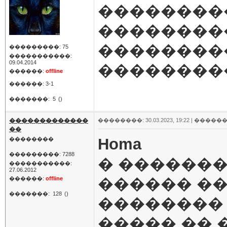
��������
���������
���������
���������: 75
�����������:
09.04.2014
���������
������:
offline
������: 3-1
�������:
5
()
�������������
��������: 30.03.2023, 19:22 |
������
��
Homa
��������
���������: 7288
� �������
�����������:
27.06.2012
������ ��
������:
offline
�������:
128
()
��������
����� �� 