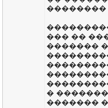
�������� 
��������
��� �� ��
������� 
���������
��������
��������
��������
� ������
������� 