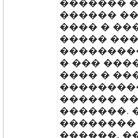
������� �
������ ��
���� � ��
����� ���
��������
� ��� ����
���� � ��
���������
������ ��
�������. �
�������� 
������. �