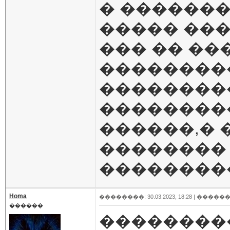
� �������
����� ���
��� �� �
��������
���������
��������
������,�
��������
��������
Homa
��������: 30.03.2023, 18:28 |
������
������
��������