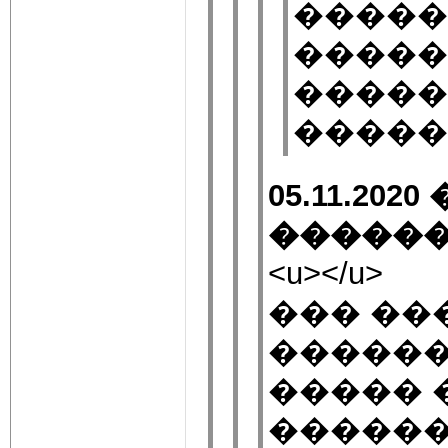
�����
�����
�����
�����
05.11.20
������
<u></u>
��� ��
������
����� 
������