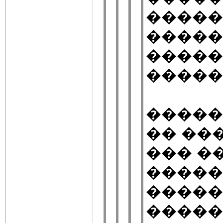
�����
�����
�����
�����
�����
�� ��
��� �
�����
�����
�����