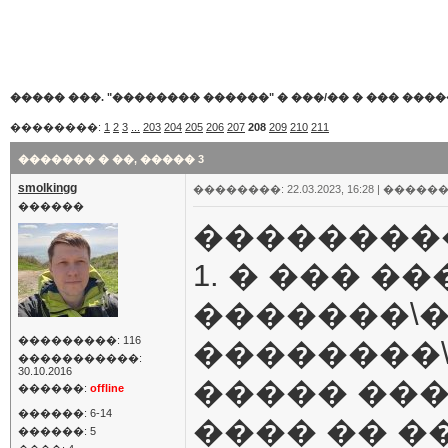
����� ���. "�������� ������"
�
���/�� � ��� ���
��������:
1
2
3
...
203
204
205
206
207
208
209
210
211
������� � ��, ����� 3
smolkingg
��������: 22.03.2023, 16:28 |
������
������
��������
1. � ��� �
�������\
���������: 116
��������\�
�����������:
30.10.2016
����� ���
������:
offline
������: 6-14
���� �� �
������: 5