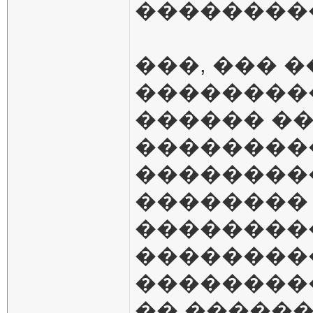
��������
���, ��� 
��������
������ �
���������
��������
��������
���������
��������
��������
�� �����