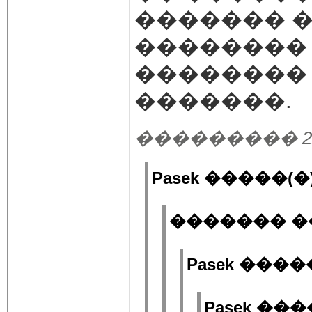
������� �
��������
�������� 
�������.
��������� 22.03
Pasek �����(�)
������� ��
Pasek �����
Pasek ���