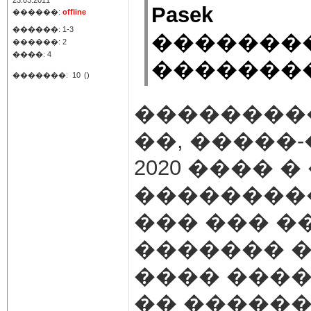
23.03.2011
Pasek
������:
offline
������: 1-3
��������
������: 2
����: 4
�������
�������:
10
()
��������
��, �����
2020 ���� 
���������
��� ��� �
������� �
���� ���
�� ������