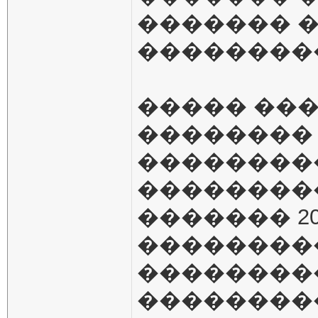
������� �
��������
����� ���
��������
��������
���������
������� 2
��������
��������
���������