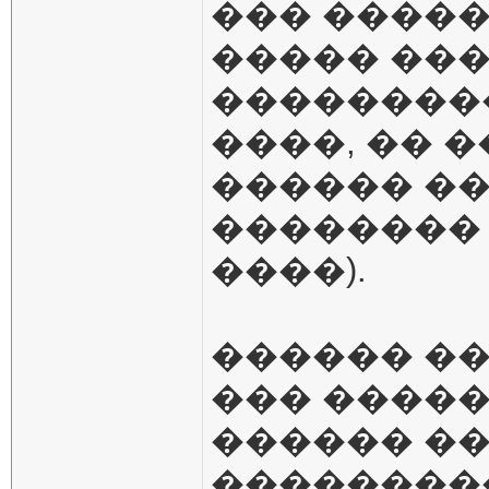
��� ����
����� ���
��������
����, �� 
������ ��
�������� �
����).
������ ��
��� ����
������ �
���������