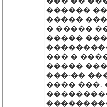
��� �� ��
������ ���
����� ���
� ����� �
����� ���
���������
��� � ���
����� ���
���-�� ��
���� ���.
��������
���������