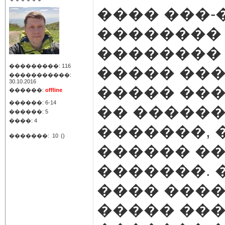
���� ���-
��������
�������� 
���������: 116
����� ���
�����������:
30.10.2016
����� ���
������:
offline
������: 6-14
�� ������
������: 5
����: 4
�������, 
�������:
10
()
������ ��
�������. 
���� ����
����� �����