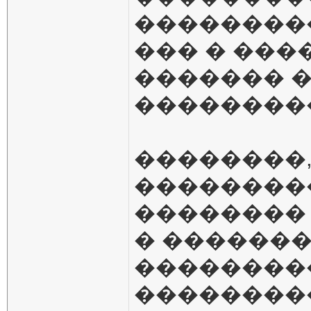
��������
��� � ���
������� 
��������
��������
��������
��������
� �������
��������
��������