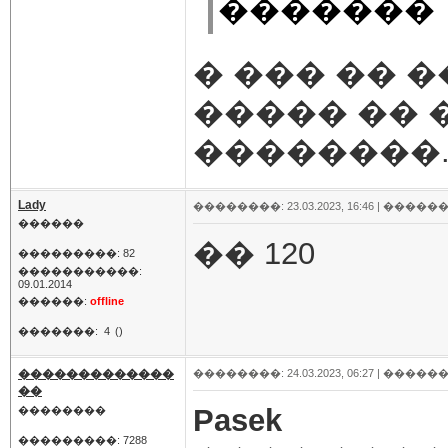
�������
� ��� �� �
����� �� 
��������
Lady
��������: 23.03.2023, 16:46 |
������
������
�� 120
���������: 82
�����������:
09.01.2014
������:
offline
�������:
4
()
�������������
��������: 24.03.2023, 06:27 |
������
��
Pasek
��������
���������: 7288