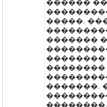
������ ��
���������
�����. ��
���������
������� 
���������
��������
�������� 
���������
�������. 
��������
��������.