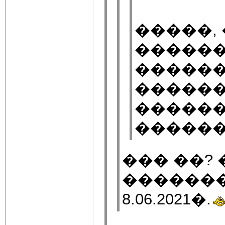
�����,
������
������
������
������
������
��� ��?
������
8.06.2021�.