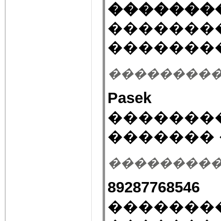
�������
�������
��������
��������� 05.
Pasek
�������
������� 
��������� 05.
89287768546
�������