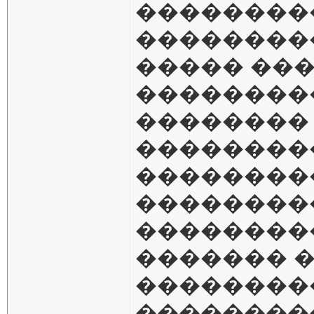
��������
��������
����� ��
��������
��������
��������
��������
��������
���������
������� 
��������
��������