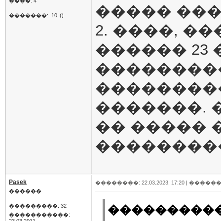
����: 4
����� ���
�������:
10
()
2. ����, �
������ 23
��������
���������
�������. 
�� ����� �
��������
Pasek
��������: 22.03.2023, 17:20 |
������
������
���������: 32
�����������
�����������: