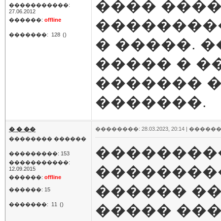
���� ���
�����������:
27.06.2012
��������
������:
offline
�������:
128
()
� �����. 
����� � �
������� 
�������.
� � ��
��������: 28.03.2023, 20:14 |
������
�������� ������
��������
���������: 153
�����������:
��������
12.09.2015
������:
offline
������ �
������: 15
�������:
11
()
����� ���