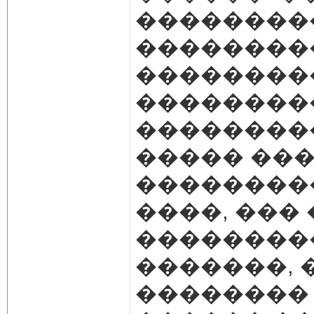
��������
��������
��������
��������
���������
����� ��
���������
����, ���
���������
�������, 
�������� 