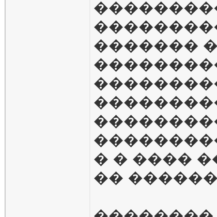
��������
��������
������� 
��������
��������
��������
��������
��������
� � ���� 
�� ������
��������