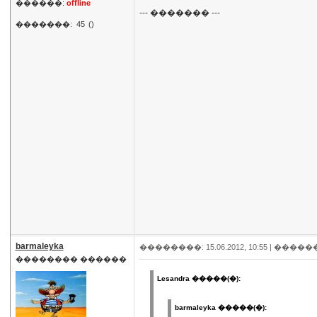
������:
offline
--- ������� ---
�������:
45
()
barmaleyka
��������: 15.06.2012, 10:55 |
�����
�������� ������
Lesandra �����(�):
barmaleyka �����(�):