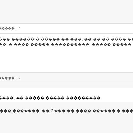
�����:
0
�� ������ � ����� �� ���, �� �� �� ���� 
�. � ���� ����� ����������, ����� �����
�����:
0
����, �� ����� ����� ���������
��� �������. �� 2 ��� �� ���� ������ � ��