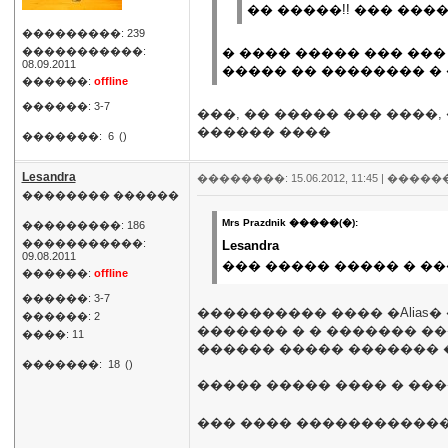
�� �����!! ��� ����
���������: 239
�����������:
� ���� ����� ��� ��� 
08.09.2011
����� �� �������� �
������:
offline
������: 3-7
���, �� ����� ��� ����,
������ ����
�������:
6
()
Lesandra
��������: 15.06.2012, 11:45 |
�����
�������� ������
Mrs Prazdnik �����(�):
���������: 186
�����������:
Lesandra
09.08.2011
��� ����� ����� � ��
������:
offline
������: 3-7
���������� ���� �Alias
������: 2
������� � � ������� �
����: 11
������ ����� ������� 
�������:
18
()
����� ����� ���� � ��
��� ���� �����������