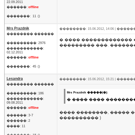
22.09.2011
������:
offline
�������:
11
()
Mrs Prazdnik
��������: 15.06.2012, 14:06 |
�����
�������� ������
� ���� ������������� �
���������: 2976
��������� ���. �������
�����������:
02.12.2011
������:
offline
�������:
45
()
Lesandra
��������: 15.06.2012, 15:21 |
�����
�������� ������
Mrs Prazdnik �����(�):
���������: 186
�����������:
� ���� ���� �������
09.08.2011
������:
offline
���� ��������, ����� �
������: 3-7
���������� )
������: 2
����: 11