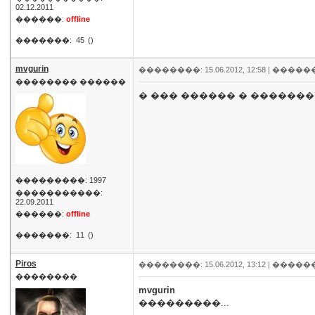
02.12.2011
������:
offline
�������:
45
()
mvgurin
��������: 15.06.2012, 12:58 |
�����
�������� ������
� ��� ������ � �������
���������: 1997
�����������:
22.09.2011
������:
offline
�������:
11
()
Piros
��������: 15.06.2012, 13:12 |
�����
��������
mvgurin
���������...