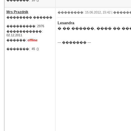
�������:
18
()
Mrs Prazdnik
��������: 15.06.2012, 15:42 |
�����
�������� ������
Lesandra
���������: 2976
� �� ������, ���� �� ��
�����������:
02.12.2011
������:
offline
--- ������� ---
�������:
45
()