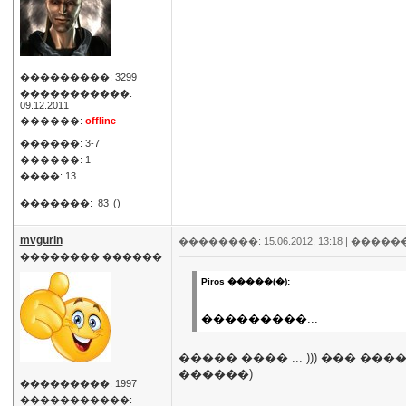
���������: 3299
�����������:
09.12.2011
������:
offline
������: 3-7
������: 1
����: 13
�������:
83
()
mvgurin
��������: 15.06.2012, 13:18 |
�����
�������� ������
Piros �����(�):
���������...
����� ���� ... ))) ��� 
������)
���������: 1997
�����������: