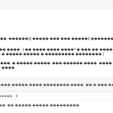
���, ������))) ����� ��� ��� �����)) ������
� ���� :-) �� ���� ���� ����? � ��� �� ����
 � ����� ����� � ��������� �������� )
����, � ����� �����, ��� ������ ����. ����
 ����
��� ����� ���� �������� ����, �� � ��� ���
�����:
0
��, �� ����� ����� ���������