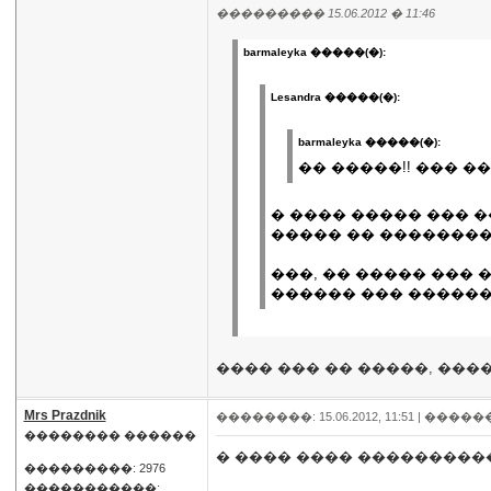
��������� 15.06.2012 � 11:46
barmaleyka �����(�):
Lesandra �����(�):
barmaleyka �����(�):
�� �����!! ��� �
� ���� ����� ��� ��
����� �� ��������
���, �� ����� ��� 
������ ��� ������
���� ��� �� �����, ����
Mrs Prazdnik
��������: 15.06.2012, 11:51 |
�����
�������� ������
� ���� ���� ���������
���������: 2976
�����������: