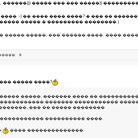
, ������))) ����� ��� ��� �����)) ���������
���� :-) �� ���� ���� ����? � ��� �� ������
 ����� ����� � ��������� �������� )
 � ����� �����, ��� ������ ����. ���� ���
�����:
0
��� ����� ����?
� ����� �����, ������� ���� �� ���������
������������ ������� ����������� �����
�������, ��� �� ����� ��������.
������������ ���������� ����.
�
���� ��������������.