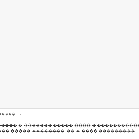
�����:
0
����� � ������� ����� ���� � �����������
�� �����-��������. �� � ���� ���������.