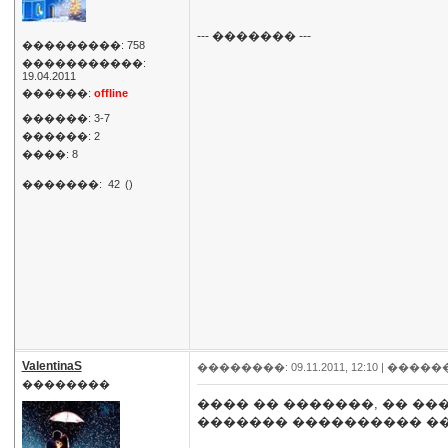
--- ������� ---
���������: 758
�����������:
19.04.2011
������:
offline
������: 3-7
������: 2
����: 8
�������:
42
()
ValentinaS
��������: 09.11.2011, 12:10 |
�����
��������
���� �� �������, �� ��
������� ���������� ��