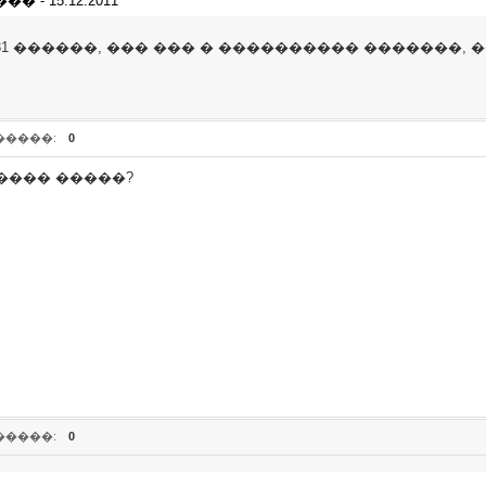
- 15.12.2011
31 ������, ��� ��� � ���������� �������, �
�����:
0
���� �����?
�����:
0