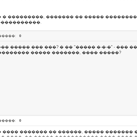
� ���������, ������� �� ����� ����������
 �����������.
�����:
0
�� ����� ��� ���? � �� "����� �-�-�" - ��� 
 ��������� ����� �������, ���� �����?
�����:
0
 ���� ������� �� ������, ����� ������� 