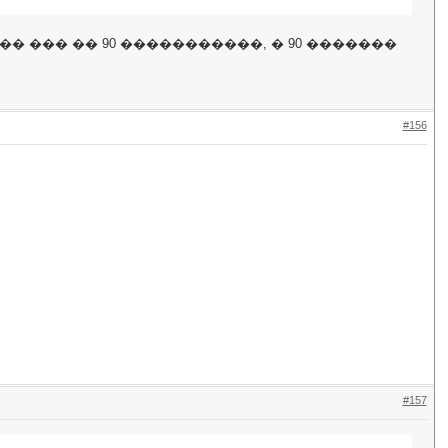
�� ��� �� 90 �����������, � 90 �������
#156
#157