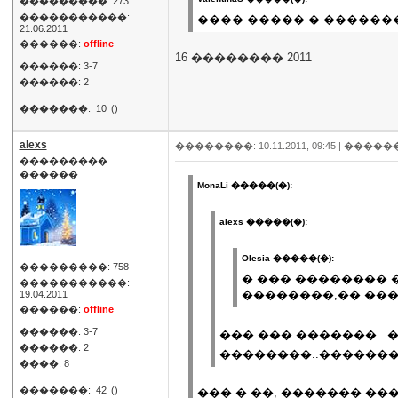
���������: 273
�����������:
���� ����� � ������
21.06.2011
������:
offline
16 �������� 2011
������: 3-7
������: 2
�������:
10
()
alexs
��������: 10.11.2011, 09:45 |
�����
���������
������
MonaLi �����(�):
alexs �����(�):
Olesia �����(�):
���������: 758
� ��� �������� 
�����������:
��������,�� ���
19.04.2011
������:
offline
������: 3-7
��� ��� �������..
������: 2
��������..������� ���
����: 8
�������:
42
()
��� � ��, ������� ���