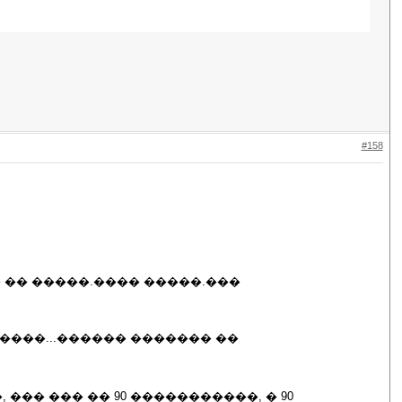
#158
 �� �����.���� �����.���
�����...������ ������� ��
��� ��� �� 90 �����������, � 90