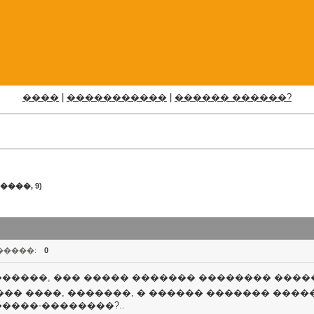
����
|
�����������
|
������ ������?
����, 9)
�����:
0
�������, ��� ����� ������� �������� ���
��� ����, �������, � ������ ������� ����
�����-��������?..