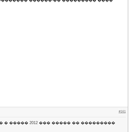
 �������� ������-�� ��������� ����
#161
 � ����� 2012 ��� ����� �� ���������