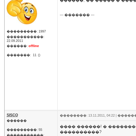
������, �� ����� � ���
--- ������� ---
���������: 1997
�����������:
22.09.2011
������:
offline
�������:
11
()
SISCO
��������: 13.11.2011, 04:22 |
�����
������
���� ������! � ��������
���������: 55
����������?
�����������: