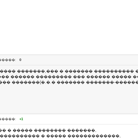
�����:
0
����� �������,��� � ������� ����������
�� ������ ��������� ��� ������ ����� �
��� �������(�.�.� ������� �������-������
�����:
+1
��� � ����� �������� �������,
����������� � ����� �������������,