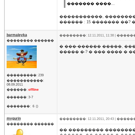
������� ����...
�����������, �������� 
������ : 15 ������� ��?
barmaleyka
��������: 12.11.2011, 11:38 |
�����
�������� ������
� ���-������ �����, ���
����� �-? � ��� ���� �
���������: 239
�����������:
08.09.2011
������:
offline
������: 3-7
�������:
6
()
mvgurin
��������: 12.11.2011, 20:43 |
�����
�������� ������
�� ��������� ��������