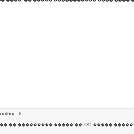
�� ����, �� ����� ����������� ���� ����
�����:
0
� �� ��������� ����� �� 2011 ����� ������