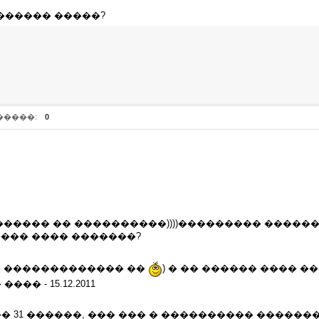
������ �����?
�����:
0
������ �� ����������))))��������� ������
��� ���� �������?
.� ������������� ��
) � �� ������ ���� �
� - 15.12.2011
� 31 ������, ��� ��� � ���������� �������, 