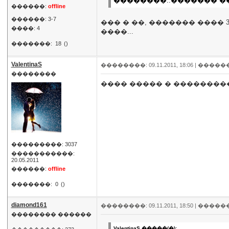
��������..������� ���� 
������:
offline
������: 3-7
��� � ��, ������� ���� 
����: 4
����...
�������:
18
()
ValentinaS
��������: 09.11.2011, 18:06 |
�����
��������
���� ����� � ��������
���������: 3037
�����������:
20.05.2011
������:
offline
�������:
0
()
diamond161
��������: 09.11.2011, 18:50 |
�����
�������� ������
ValentinaS �����(�):