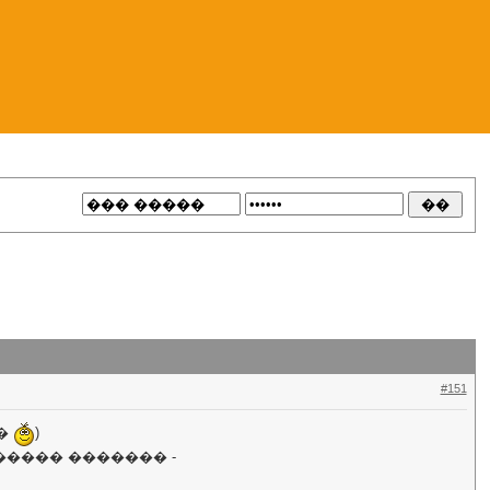
#151
��
)
����� ������� -