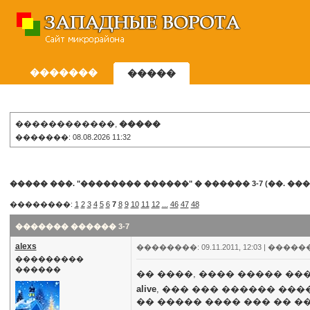
�������
�����
������������,
�����
�������: 08.08.2026 11:32
����� ���. "�������� ������"
�
������ 3-7 (��. ���
��������:
1
2
3
4
5
6
7
8
9
10
11
12
...
46
47
48
������� ������ 3-7
alexs
��������: 09.11.2011, 12:03 |
�����
���������
������
�� ����, ���� ����� �
alive
, ��� ��� ������ ���
�� ����� ���� ��� �� �