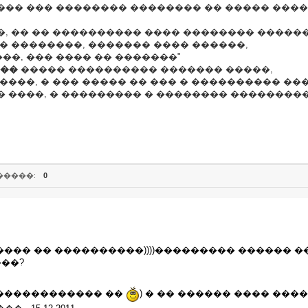
��� ��� �������� �������� �� ����� ����
�, �� �� ���������� ���� �������� ������
� ��������, ������� ���� ������,
���, ��� ���� �� �������"
��
����� ���������� ������� �����,
����, � ��� ����� �� ��� � ���������� ���
� ����, � ��������� � �������� ��������
�����:
0
���� �� ����������))))��������� ������ �
��?
 ������������� ��
) � �� ������ ���� ���