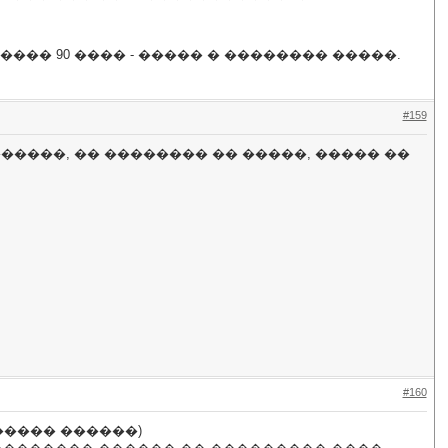
�� 90 ���� - ����� � �������� �����.
#159
�������, �� �������� �� �����, ����� ��
#160
����� ������)