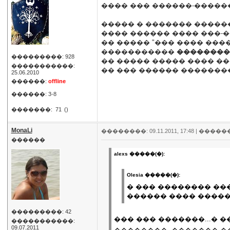
���� ��� ������-�����
����� � ������� �����
���� ������ ���� ���-�
�� ����� "��� ���� ���
�����������
��������
���������: 928
�� ����� ����� ���� ��
�����������:
�� ��� ������ �������
25.06.2010
������:
offline
������: 3-8
�������:
71
()
MonaLi
��������: 09.11.2011, 17:48 |
�����
������
alexs �����(�):
Olesia �����(�):
� ��� �������� ��
������ ���� �����
���������: 42
��� ��� �������...�
�����������:
09.07.2011