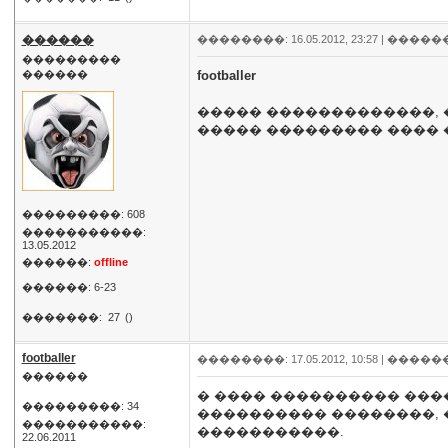
������
��������: 16.05.2012, 23:27 |
�����
���������
������
footballer
����� �������������, �
����� ��������� ���� 
���������: 608
�����������:
13.05.2012
������:
offline
������: 6-23
�������:
27
()
footballer
��������: 17.05.2012, 10:58 |
�����
������
� ���� ���������� ���
���������: 34
���������� ��������, �
�����������:
�����������.
22.06.2011