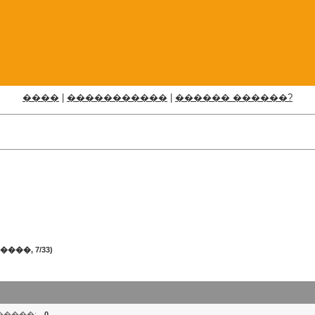
����
|
�����������
|
������ ������?
���, 7/33)
�����:
0