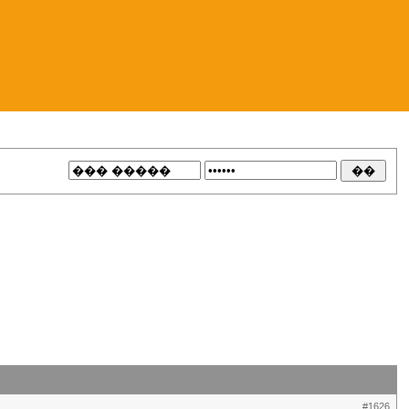
#1626