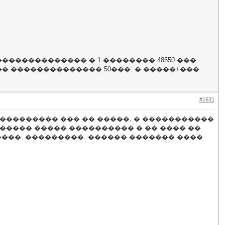
������������ � 1 �������� 48550 ���
� �������������� 50���. � �����+���.
#1631
���������� ��� �� �����, � �����������
 ������ ����� ���������� � �� ���� ��
�����, ���������. ������ ������� ����