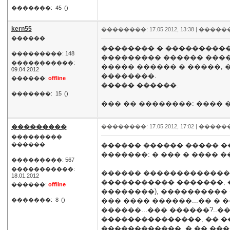
�������:
45
()
kern55
��������: 17.05.2012, 13:38 |
�����
������
�������� � ����������
���������: 148
��������� ������ �����
�����������:
����� ������ � �����, 
09.04.2012
��������.
������:
offline
����� ������.
�������:
15
()
��� �� ��������: ���� �
���������
��������: 17.05.2012, 17:02 |
�����
���������
������
������ ������ ����� ��
�������: � ��� � ���� �
���������: 567
�����������:
������ ��������������
18.01.2012
����������� �������, 
������:
offline
��������), ���������� 
�������:
8
()
��� ���� ������...�� �
������...��� ������?..
���������������, �� �
������������, � �� ��