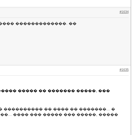
#1634
����� �������������. ��
#1635
���� ����� �� ������� �����, ���
 ���������� �� ���� �� �������... �
... ���� ��� ����� ��� �����, �����