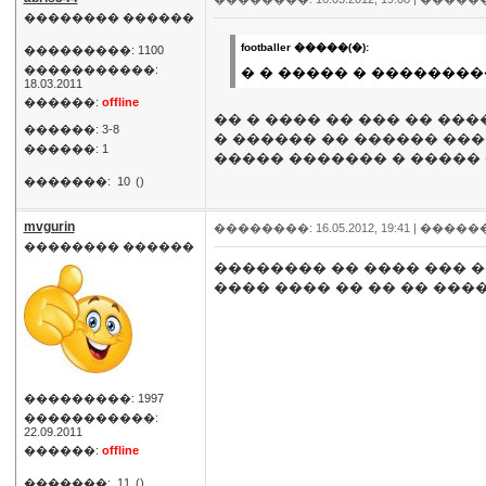
�������� ������
footballer �����(�):
���������: 1100
�����������:
� � ����� � ���������
18.03.2011
������:
offline
�� � ���� �� ��� �� ��
������: 3-8
� ������ �� ������ ���
������: 1
����� ������� � ����� 
�������:
10
()
mvgurin
��������: 16.05.2012, 19:41 |
�����
�������� ������
�������� �� ���� ��� 
���� ���� �� �� �� ����
���������: 1997
�����������:
22.09.2011
������:
offline
�������:
11
()