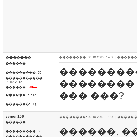
�������
��������: 06.10.2012, 14:05 |
������
������
���������
���������: 55
�����������:
�������� 
05.02.2012
������:
offline
��� ���?
������: 3-312
�������:
9
()
semen106
��������: 06.10.2012, 14:05 |
������
������
������, �
���������: 96
�����������: