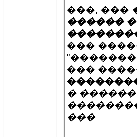
���, ���
������ �
�������
��� ����
"�������
��� ����
��������
� �����
�������
���