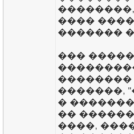
��������,
���� �����
������� �
��� ����
��������
�������� 
�������, 
� ������
�� ������
����, ���