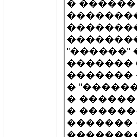
� ������
�������
��������
�������
"������"
������� 
������� 
� "�����
� ������
� ������
������� 
��������