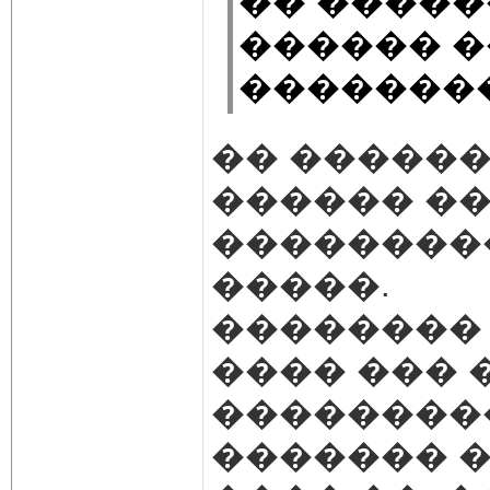
�� �����
������ �
��������
�� ������
������ ��
��������
�����.
�������� 
���� ��� 
���������
������� �