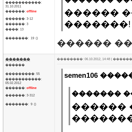
�����������:
31.10.2011
������ �
������:
offline
������: 3-12
�������!
������: 3
����: 13
�������:
19
()
������ ��
�������
��������: 06.10.2012, 14:48 |
������
������
semen106 �����
���������: 55
�����������:
05.02.2012
������:
offline
������� ��
������: 3-312
������ 
�������:
9
()
�������