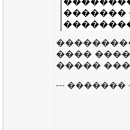
��������
������� 
�������
���������
���� ���
����� ���
--- ������� -