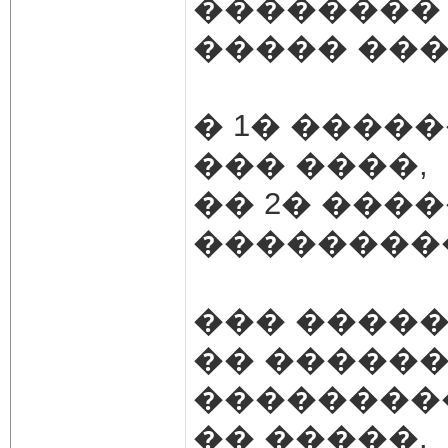
�������� �
����� ���
� 1� ����
��� ����,
�� 2� ���
��������
��� �����
�� ������
��������
�� �����.