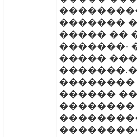
��������
������� �
����� �� 
�������- 
����� ��
�������.
�������� 
������ �
��������
��������
���������