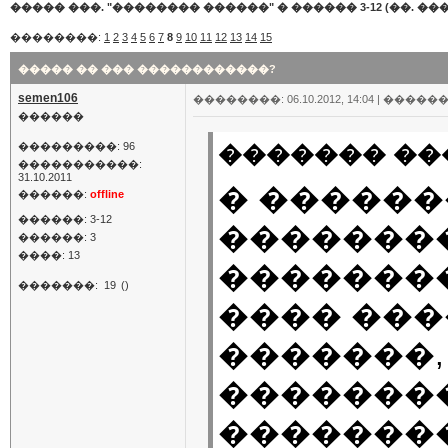
����� ���. "�������� ������"
�
������ 3-12 (��. ���
��������:
1
2
3
4
5
6
7
8
9
10
11
12
13
14
15
����� �� ��� ������������?
semen106
��������: 06.10.2012, 14:04 |
������
������
���������: 96
������� ���
�����������:
31.10.2011
� ������
������:
offline
������: 3-12
��������
������: 3
����: 13
��������
�������:
19
()
���� ���
�������,
��������
�������