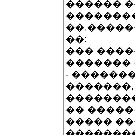
������ �
��������
��.�����
��:
��� ���
������� 
- ������
�������,
�������
�� �����
����� �
�������