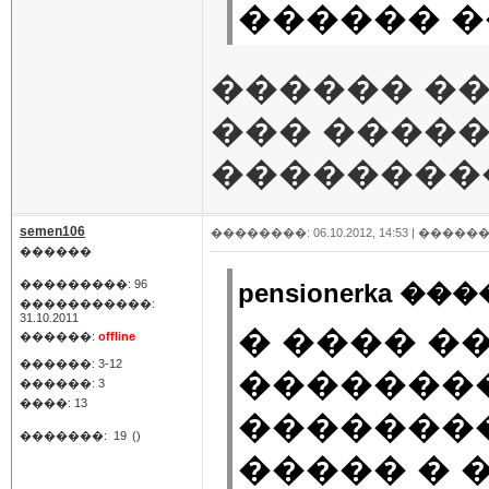
������ �
������ ��
��� ����
��������
semen106
��������: 06.10.2012, 14:53 |
������
������
���������: 96
pensionerka ���
�����������:
31.10.2011
� ���� �
������:
offline
������: 3-12
�������
������: 3
����: 13
�������
�������:
19
()
����� � 