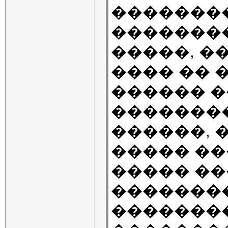
�������
��������
�����, ��
���� �� 
������ 
�������
������, 
����� ��
����� ��
��������
��������