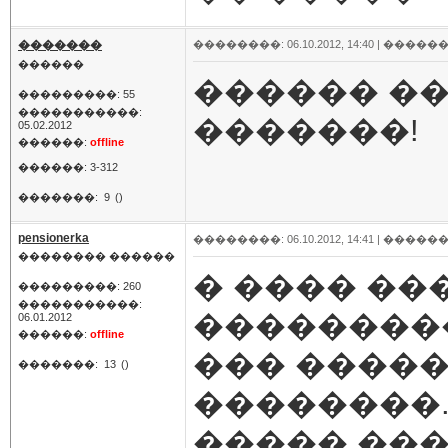
�������
��������: 06.10.2012, 14:40 |
������
������
������ ��
���������: 55
�����������:
�������!
05.02.2012
������:
offline
������: 3-312
�������:
9
()
pensionerka
��������: 06.10.2012, 14:41 |
������
�������� ������
� ���� ��
���������: 260
�����������:
��������
06.01.2012
������:
offline
��� �����
�������:
13
()
��������.
����� ���