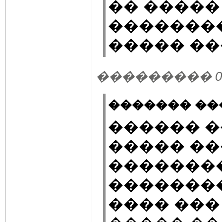
�� �����
�������
����� �
��������� 06.10
������� ���
������ �
����� ��
�������
��������
���� ���