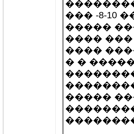
��������
��� -8-10
����� ���
���� ���
���� ���
� � ����
��������
�������
����� ��
�������
�������