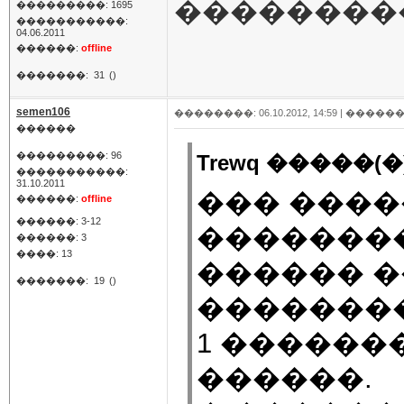
��������
���������: 1695
�����������:
04.06.2011
������:
offline
�������:
31
()
semen106
��������: 06.10.2012, 14:59 |
������
������
���������: 96
Trewq �����(�)
�����������:
31.10.2011
��� �����
������:
offline
������: 3-12
��������
������: 3
����: 13
������ �
�������:
19
()
�������� 
1 �������
������.