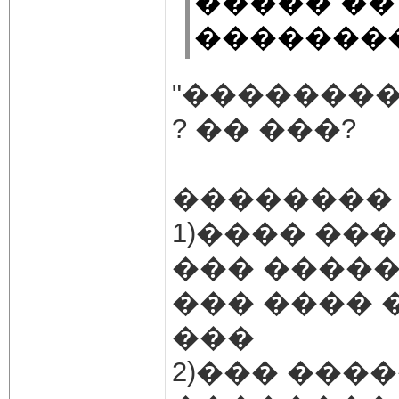
����� ��
��������
"��������
? �� ���?
�������� 
1)���� ��
��� �����
��� ���� 
���
2)��� ����