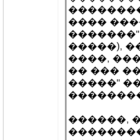
��������
���� ���
�������"
�����), �
����, ��
�� ��� �
�����" �
��������
������, 
��������