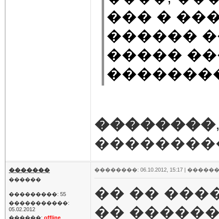
��� � ��
������ �
����� ��
��������
��������
���������
�������
��������: 06.10.2012, 15:17 |
������
������
�� �� ���
���������: 55
�����������:
�� �����
05.02.2012
������:
offline