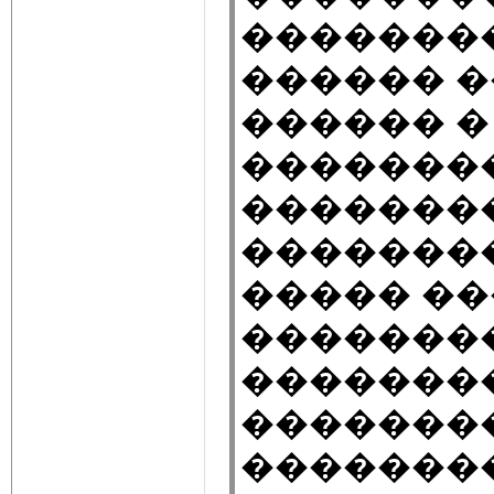
�������
������ 
������ �
�������
�������
�������
����� �
��������
�������
��������
�������