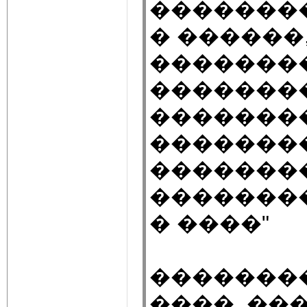
�������
� ������
�������
��������
�������
��������
��������
��������
� ����"
��������
����, ��