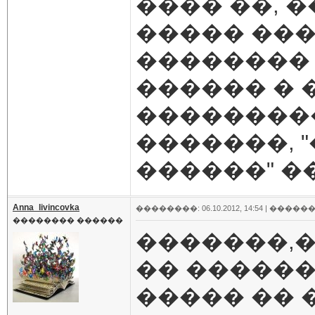
���� ��, 
����� ��
�������� 
������ � 
��������
�������, 
������" �
Anna_livincovka
��������: 06.10.2012, 14:54 |
������
�������� ������
�������,�
�� ������ 
����� ��