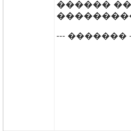
������ ��
��������
--- ������� -