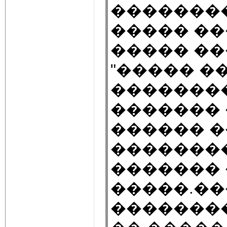
��������
����� �
����� ��
"����� �
��������
������� 
������ �
�������
������� 
�����.�
�������