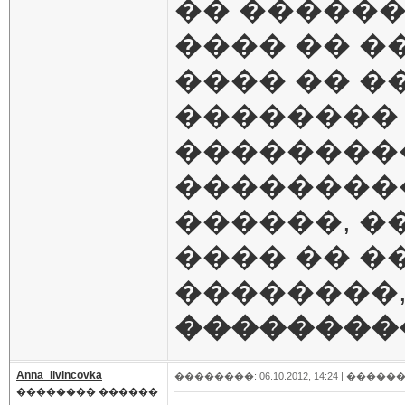
�� �����
���� �� ��
���� �� �
�������� 
���������
���������
������, �
���� �� �
��������,
��������
Anna_livincovka
��������: 06.10.2012, 14:24 |
������
�������� ������