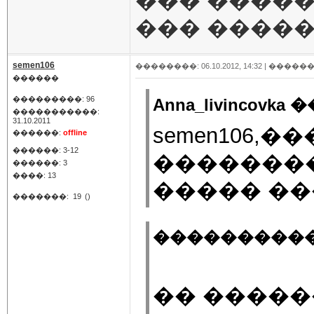
��� �����
��� �����
semen106
��������: 06.10.2012, 14:32 |
������
������
���������: 96
Anna_livincovka
�����������:
31.10.2011
semen106,
������:
offline
������: 3-12
��������
������: 3
����: 13
����� �
�������:
19
()
�����������
�� �����