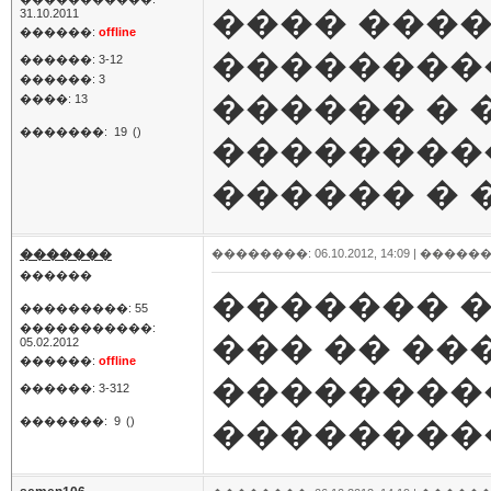
���� ���
31.10.2011
������:
offline
��������
������: 3-12
������: 3
������ � 
����: 13
�������:
19
()
��������
������ � 
�������
��������: 06.10.2012, 14:09 |
������
������
������� 
���������: 55
�����������:
��� �� ��
05.02.2012
������:
offline
��������
������: 3-312
�������:
9
()
���������