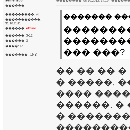
semen106
��������: 06.10.2012, 14:19 |
������
������
���������: 96
������� ���
�����������:
31.10.2011
��������
������:
offline
������: 3-12
��������
������: 3
����: 13
��� ���?
�������:
19
()
�� �� �� �
� �����, �
���� ����
������. �
� �������
���������