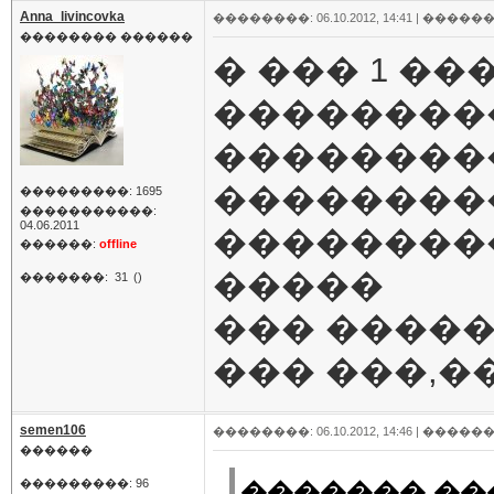
Anna_livincovka
��������: 06.10.2012, 14:41 |
������
�������� ������
� ��� 1 �
��������
��������
���������
���������: 1695
�����������:
04.06.2011
��������
������:
offline
�����
�������:
31
()
��� �����
��� ���,�
semen106
��������: 06.10.2012, 14:46 |
������
������
���������: 96
������� ���