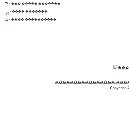
- ��� ����� �������
- ���� �������
- ���� ����������
���������������� ���
Copyright