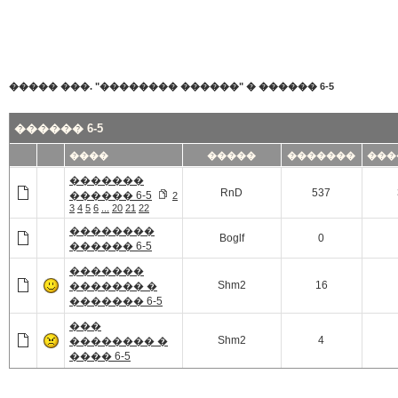
����� ���. "�������� ������"
�
������ 6-5
������ 6-5
����
�����
�������
���
�������
RnD
537
������ 6-5
2
3
4
5
6
...
20
21
22
��������
Boglf
0
������ 6-5
�������
Shm2
16
������� �
������� 6-5
���
Shm2
4
�������� �
���� 6-5