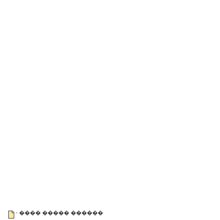
- ���� ����� ������