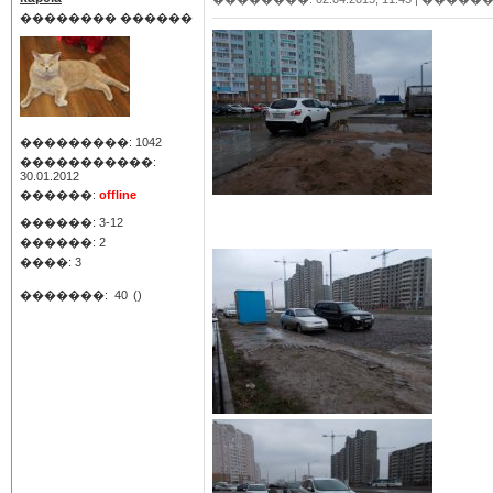
�������� ������
���������: 1042
�����������:
30.01.2012
������:
offline
������: 3-12
������: 2
����: 3
�������:
40
()