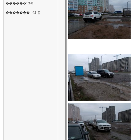
������: 3-8
�������:
42
()