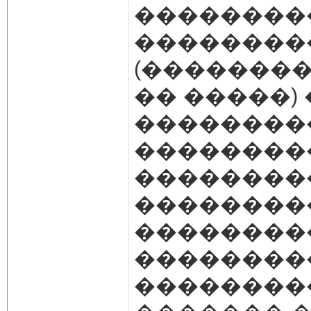
��������
��������
(�������� �
�� �����)
��������
��������
��������
��������
��������
��������
��������