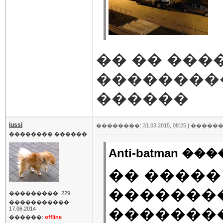
�� �� ���
��������
������
iussi
��������: 31.03.2015, 08:25 |
������
�������� ������
Anti-batman ���
�� �����
��������
���������: 229
�����������:
���������
17.06.2014
������:
offline