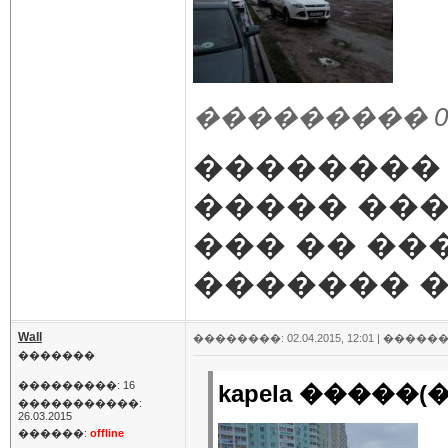
��������� 02.04
��������
����� ���
��� �� �
������� � 
Wall
��������: 02.04.2015, 12:01 |
������
�������
���������: 16
kapela �����(�
�����������:
26.03.2015
������:
offline