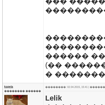
��� ����
��������
��������
��������
������ ��
(�� ����
� �������
kapela
��������: 02.04.2015, 15:41 |
������
�������� ������
Lelik