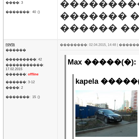
��������
����: 3
�������:
40
()
������� �
������ ��
royts
��������: 02.04.2015, 14:48 |
������
������
���������: 42
Max �����(�):
�����������:
17.02.2015
������:
offline
kapela �����(
������: 3-12
����: 2
�������:
15
()