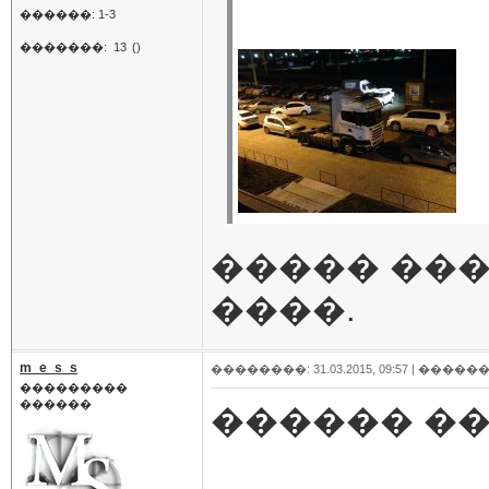
������: 1-3
�������:
13
()
����� ���
����.
m_e_s_s
��������: 31.03.2015, 09:57 |
������
���������
������
������ ���