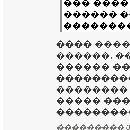
��� ����
������ �
��������
���� ���
������, �
������ ��
���������
�������� 
����� ��
���������
��������� 02.04