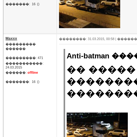
�������:
16
()
Maxxx
��������: 31.03.2015, 00:58 |
������
���������
������
Anti-batman ���
���������: 471
�����������:
�� �����
24.03.2015
������:
offline
��������
�������:
16
()
���������