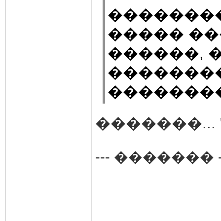
�������
����� ��
������, 
�������
�������� 
�������..
--- ������� -