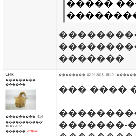
����� ��
�������
��������
��������
�������
Lelik
��������: 02.04.2015, 15:10 |
������
���������
������
��� ���� 
��������
���������: 914
�������-�
�����������:
10.03.2012
������:
offline