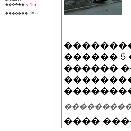
������:
offline
�������:
20
()
�������
������ 5
������ 
��������
��������
��������� 25.
���� ���