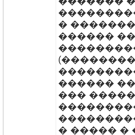
������� �
��������
� ������
������ �
��������
(��������
��������
������ ��
��� �����
���������
��������
� ����� �