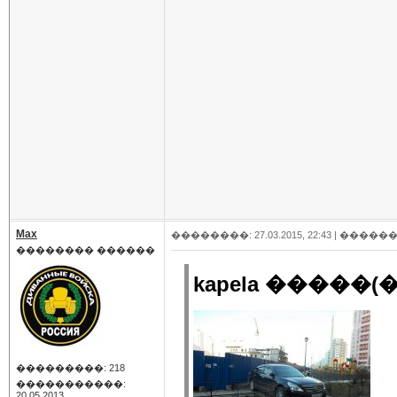
Max
��������: 27.03.2015, 22:43 |
������
�������� ������
kapela �����(�
���������: 218
�����������:
20.05.2013