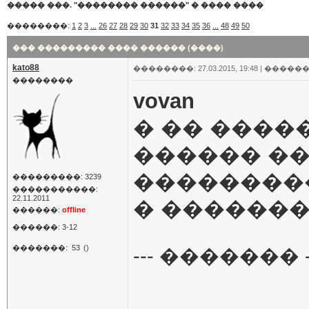
����� ���. "�������� ������"
�
���� ����
��������:
1
2
3
...
26
27
28
29
30
31
32
33
34
35
36
...
48
49
50
��� ��������� ���� ������ (����)
kato88
��������: 27.03.2015, 19:48 |
������
��������
vovan
� �� ����
������ �
���������
���������: 3239
�����������:
22.11.2011
� ������
������:
offline
������: 3-12
�������:
53
()
--- ������� -