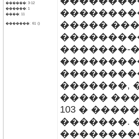
��������
������: 3-12
������: 1
��������
����: 11
����� ��
�������:
61
()
��������
�������-�
��������
��������
�������,
����� ����
103 � ����
�������. 
��������