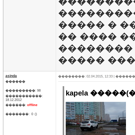
��������
��������
����� � �
�� ���� �
�������� 
����� ��
asinda
��������: 02.04.2015, 12:33 |
������
������
���������: 98
kapela �����(�
�����������:
18.12.2012
������:
offline
�������:
0
()