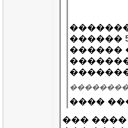
������
������ 
������ 
�������
�������
��������� 25
���� ��
��� ����