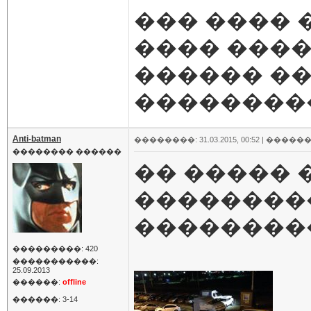
��� ���� 
���� ����
������ �
���������
Anti-batman
��������: 31.03.2015, 00:52 |
������
�������� ������
�� ����� 
���������
���������.
���������: 420
�����������:
25.09.2013
������:
offline
������: 3-14