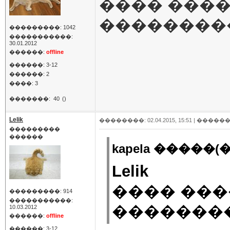
���� ����
��������
���������: 1042
�����������:
30.01.2012
������:
offline
������: 3-12
������: 2
����: 3
�������:
40
()
Lelik
��������: 02.04.2015, 15:51 |
������
���������
������
kapela �����(�
Lelik
���� ���
���������: 914
�����������:
��������
10.03.2012
������:
offline
������: 3-12