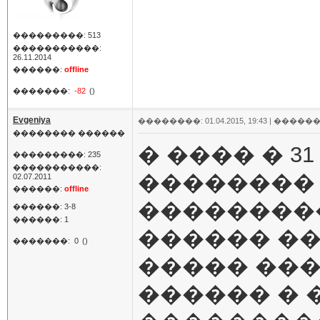
���������: 513
�����������:
26.11.2014
������:
offline
�������:
-82
()
Evgeniya
��������: 01.04.2015, 19:43 |
������
�������� ������
� ���� � 3
���������: 235
�����������:
��������
02.07.2011
������:
offline
��������
������: 3-8
������: 1
������ �
�������:
0
()
����� ���
������ � 