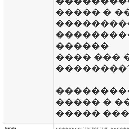
��������
����� � �
��������
���������
������
���� ��� 
��������
��������
����� � �
����� ��
kapela
��������: 02.04.2015, 11:45 |
������