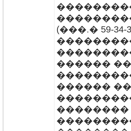
��������
��������
(���.� 59-34-3/
��������
��������
������ �
��������
������ �
��������
�������� 
��������