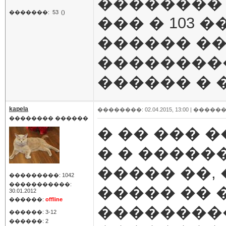
��������
�������:
53
()
��� � 103 
������ ��
���������
������ � 
kapela
��������: 02.04.2015, 13:00 |
������
�������� ������
� �� ��� 
� � �����
����� ��,
���������: 1042
�����������:
����� �� 
30.01.2012
������:
offline
��������
������: 3-12
������: 2