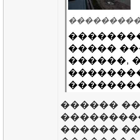
��������� 02.
�������
����� ��
������, 
�������
�������� 
������ ��
���������
������ ��