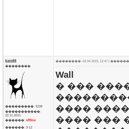
kato88
��������: 02.04.2015, 12:47 |
������
��������
Wall
� ��� ���
��������� 
���� �����
���������: 3239
�����������:
22.11.2011
���� ��� 
������:
offline
������: 3-12