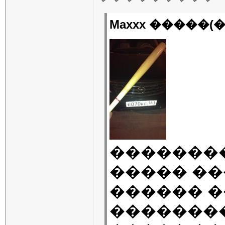
Maxxx �����(�
��������
����� �
������ 
���������