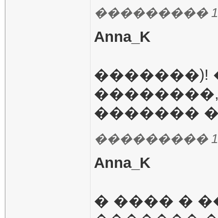
��������� 13.01
Anna_K
�������)!
��������,
������� ��
��������� 13.01
Anna_K
� ���� � 