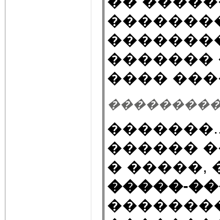
�� �����
�������
��������
������� 
���� ���
��������� 13.
�������..
������ ��
� �����,
�����-�
�������