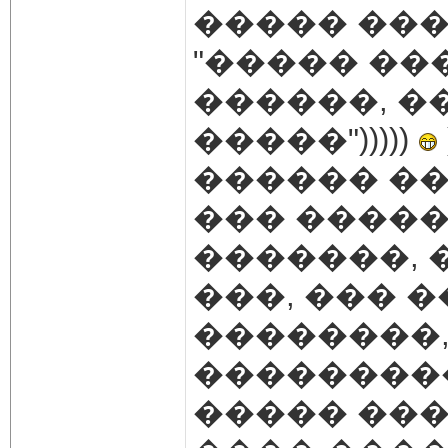
����� ���
"����� ��
������, �
�����")))))
������ ��
��� ����
�������, 
���, ��� �
��������,
����������
����� ���