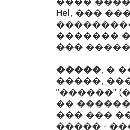
���� ���
Hel
, ��� �
���������
������� �
��� ����
�����
, � 
�����, ��
"������" 
�� �����
��� ��� �
����� - �