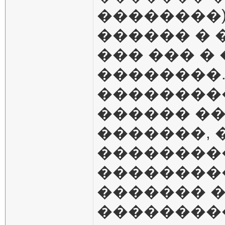
��������). 
������ � 
��� ��� �
��������.
���������
������ �
�������, 
��������
���������
������� �
���������