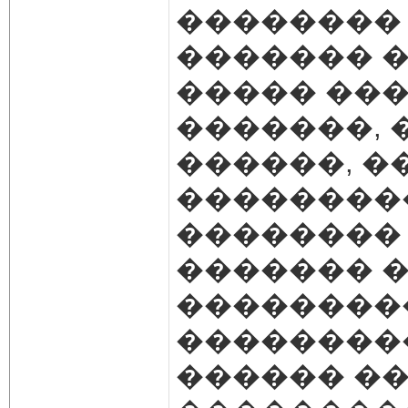
�������� 
������� �
����� ���
�������, 
������, �
��������
�������� 
������� �
��������� 
��������
������ ��