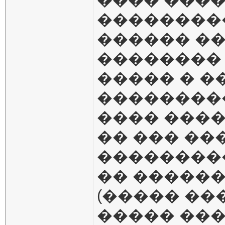
��������
������ ��
��������
����� � �
����������
���� ����
�� ��� ��
���������
�� ������
(����� ��
����� ��