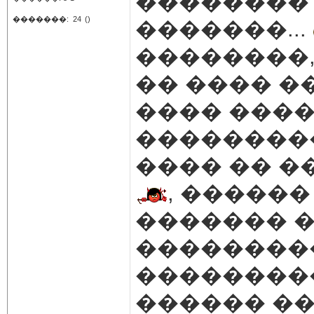
�������� 
�������:
24
()
�������...
��������,
�� ���� �
���� ����
��������
���� �� �
, �����
������� �
���������
���������
������ ��