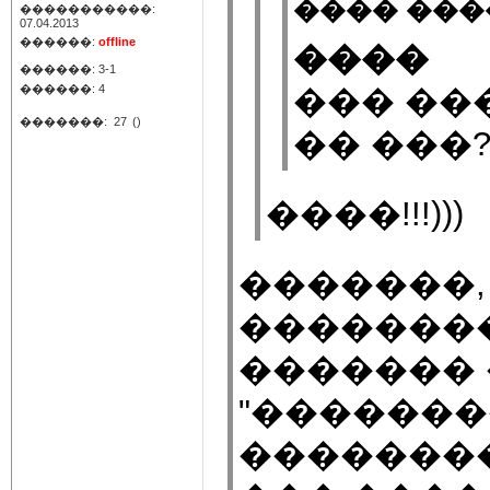
���� ����
�����������:
07.04.2013
������:
offline
����
������: 3-1
������: 4
��� ��
�������:
27
()
�� ���
����!!!)))
�������,
��������
�������
"�������
��������