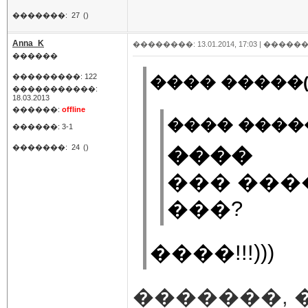
�������:
27
()
Anna_K
��������: 13.01.2014, 17:03 |
������
������
���������: 122
���� �����(
�����������:
18.03.2013
������:
offline
���� �����
������: 3-1
�������:
24
()
����
��� ���
���?
����!!!)))
�������, 