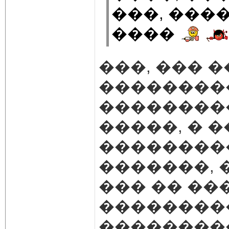
���, ���
����
���, ��� 
���������
���������
�����, � 
��������
�������, 
��� �� ��
���������
��������