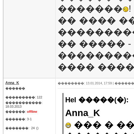
�������
!
�� ���� 
���������
�� ����� 
���������
���� ����
Anna_K
��������: 13.01.2014, 17:59 |
������
������
���������: 122
Hel �����(�):
�����������:
18.03.2013
Anna_K
������:
offline
������: 3-1
��� � �
�������:
24
()