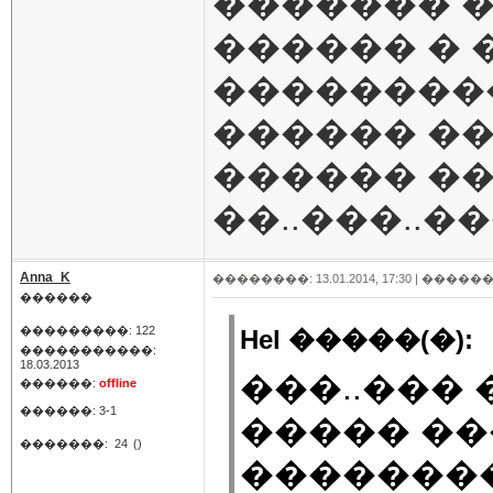
������� 
������ � 
���������
������ ��
������ ��
��..���..
Anna_K
��������: 13.01.2014, 17:30 |
������
������
���������: 122
Hel �����(�):
�����������:
18.03.2013
���..���
������:
offline
������: 3-1
����� ��
�������:
24
()
��������