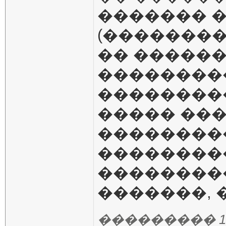
������� 
(��������
�� ������
���������
���������
����� ���
���������
���������
��������
�������, �
��������� 13.01