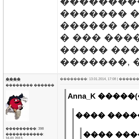
��������
������� 
������ �
� ��� ���
����� ���
�������,
����
��������: 13.01.2014, 17:08 |
������
�������� ������
Anna_K �����(
���� �����
���������: 398
���� ����
�����������:
16.01.2013