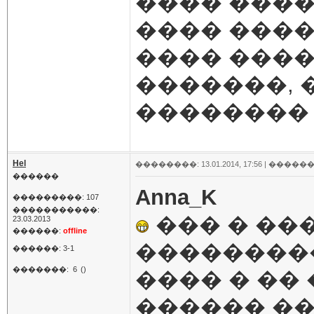
���� ����
���� ����
���� ����
�������, 
��������
Hel
��������: 13.01.2014, 17:56 |
������
������
Anna_K
���������: 107
�����������:
��� � ��
23.03.2013
������:
offline
���������
������: 3-1
�������:
6
()
���� � ��
������ ��