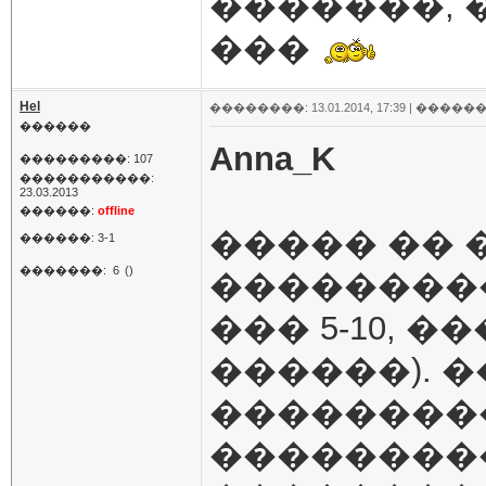
�������, 
���
Hel
��������: 13.01.2014, 17:39 |
������
������
Anna_K
���������: 107
�����������:
23.03.2013
������:
offline
����� �� 
������: 3-1
�������:
6
()
���������
��� 5-10, 
������). 
���������
���������