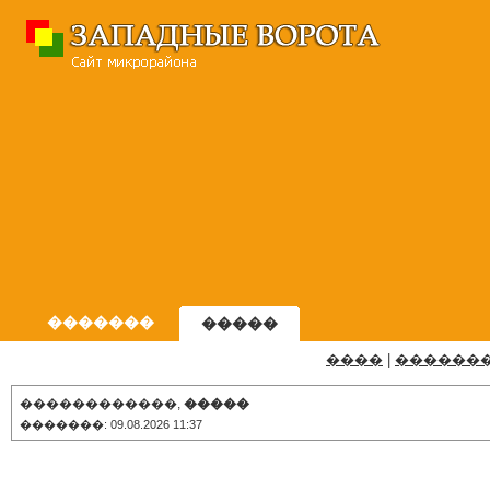
�������
�����
����
|
������
������������,
�����
�������: 09.08.2026 11:37