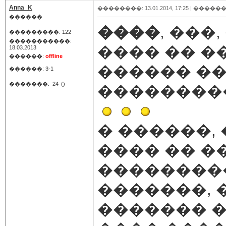
Anna_K
��������: 13.01.2014, 17:25 |
������
������
����
, ���
���������: 122
�����������:
���� �� ���))
18.03.2013
������:
offline
������ ��
������: 3-1
�������:
24
()
��������
� ������, 
���� �� �
��������
�������, 
������� �