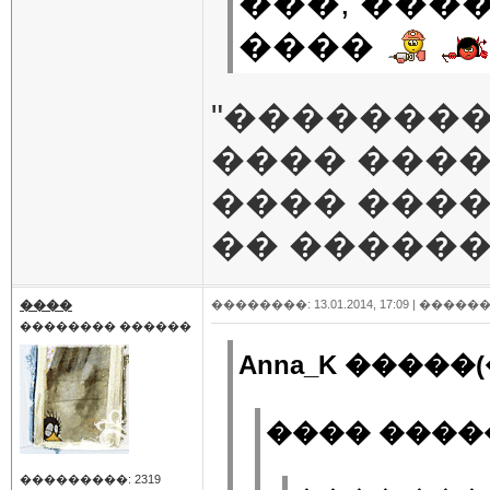
���, ���
����
"��������"
���� ���� 
���� ����
�� ������
����
��������: 13.01.2014, 17:09 |
������
�������� ������
Anna_K �����(
���� �����
���������: 2319