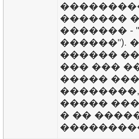
���������
������� �
������� -
������"). 
������ ��
��� ��� �
����� ��
��������,
����� ��
� �� ����
��������