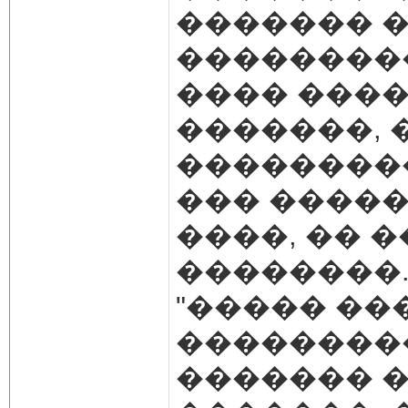
������� �
���������.
���� ����
�������, 
���������
��� ����
����, �� �
��������..
"����� ��
��������
������� ��