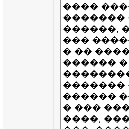
���� ��
�������
������, 
��� ����
� �� ���
������ �
�������
�������
������ 
� ��� ��
����, ��