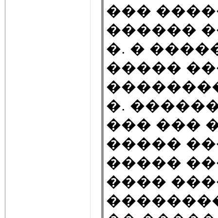
��� ���
������ �
�. � ����
����� ��
��������).
�. ������
��� ��� 
����� ��
����� ��
���� ���
��������