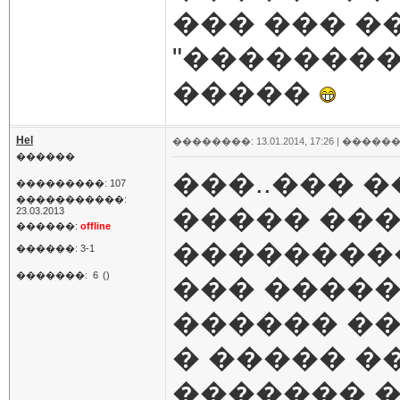
��� ��� 
"��������
�����
Hel
��������: 13.01.2014, 17:26 |
������
������
���..��� 
���������: 107
�����������:
����� ��
23.03.2013
������:
offline
���������
������: 3-1
�������:
6
()
��� ����
������ ���
� ����� �
������� �