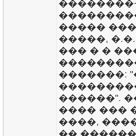
��������
��������
����� ���
�����, �.�
��� � � �
��������
�������: "
���������
������". 
���� ��� 
����, ���
�� ������