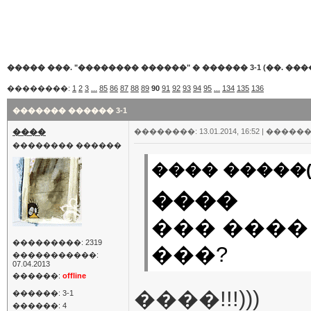
����� ���. "�������� ������"
�
������ 3-1 (��. ���
��������:
1
2
3
...
85
86
87
88
89
90
91
92
93
94
95
...
134
135
136
������� ������ 3-1
����
��������: 13.01.2014, 16:52 |
������
�������� ������
���� �����(
����
��� ����
���������: 2319
���?
�����������:
07.04.2013
������:
offline
����!!!)))
������: 3-1
������: 4