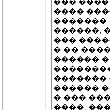
��� ����
���� ��
�������
������, 
��� ����
� �� ���
������ �
�������
�������
������ 
� ��� ��
����, ��