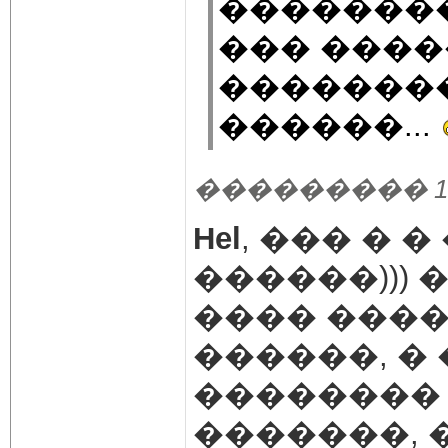
��������
��� ����
�������
������...
��������� 13.01
Hel
, ��� � �
������)))
���� ����
������, � 
��������
�������, 