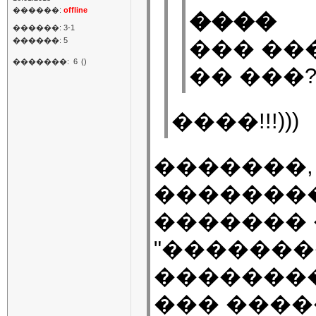
������:
offline
����
������: 3-1
������: 5
��� ��
�������:
6
()
�� ���
����!!!)))
�������,
��������
�������
"�������
��������
��� ����