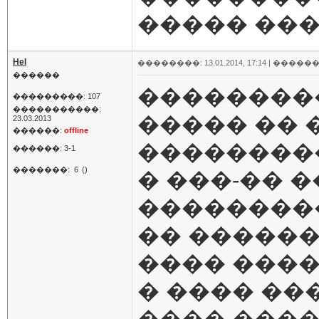
����� ��
Hel
��������: 13.01.2014, 17:14 |
������
������
���������
���������: 107
�����������:
����� �� �
23.03.2013
������:
offline
��������
������: 3-1
�������:
6
()
� ���-�� 
���������
�� ������
���� ����
� ���� ��
���� ����