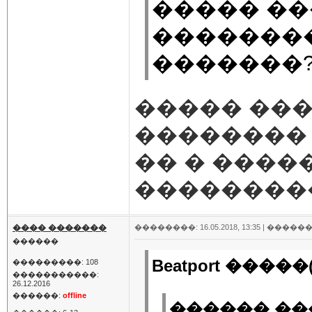
����� ��
�������
�������?
����� ��
�������� 
�� � ����
��������
���� �������
��������: 16.05.2018, 13:35 |
������
������
Beatport �����(
���������: 108
�����������:
26.12.2016
������:
offline
������ ���