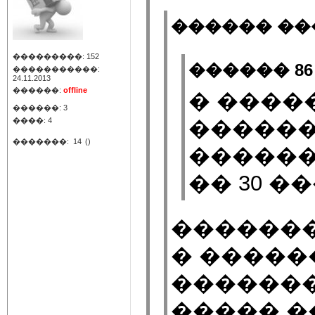
������ ���
���������: 152
������ 86
�����������:
24.11.2013
������:
offline
� ����
������: 3
����: 4
������
�������:
14
()
������
�� 30 �
�������
� �����
�������
����� �