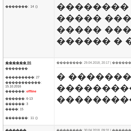
�������� 
�������:
14
()
����� ���
����� ���
������ � 
������ 86
��������: 29.04.2018, 20:17 |
������
�������
� ������
���������: 27
�����������:
��������
15.10.2016
������:
offline
���������
������: 6-13
������: 3
����: 15
�������:
11
()
������
��������: 30.04.2018, 09:31 |
������