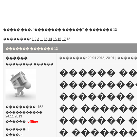
����� ���. "�������� ������"
�
������ 6-13
��������:
1
2
3
...
13
14
15
16
17
18
������� ������ 6-13
������
��������: 29.04.2018, 20:01 |
������
�������� ������
������ ��
���������
��������
�� ������
���������: 152
�����������:
24.11.2013
������� �
������:
offline
� �������
������: 3
����: 4