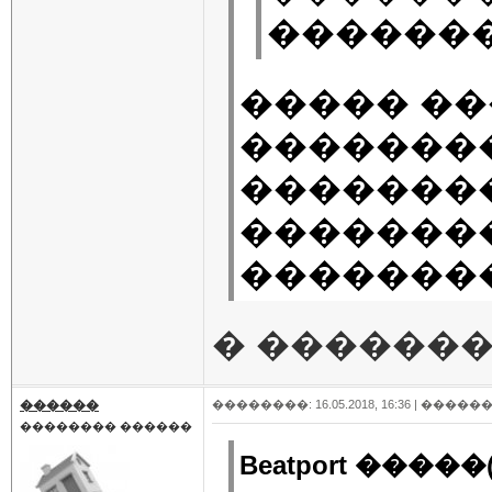
�������
����� �
�������� 
��������
�������
�������
� �������
������
��������: 16.05.2018, 16:36 |
������
�������� ������
Beatport �����(