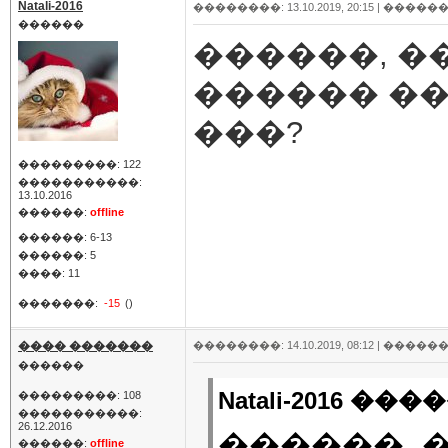
Natali-2016
��������: 13.10.2019, 20:15 |
������
������
������, �
������ ��
���?
���������: 122
�����������:
13.10.2016
������:
offline
������: 6-13
������: 5
����: 11
�������:
-15
()
���� �������
��������: 14.10.2019, 08:12 |
������
������
Natali-2016 ����
���������: 108
�����������:
26.12.2016
������, 
������:
offline