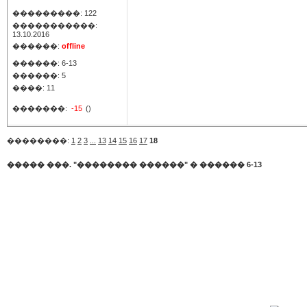
���������: 122
�����������:
13.10.2016
������:
offline
������: 6-13
������: 5
����: 11
�������:
-15
()
��������:
1
2
3
...
13
14
15
16
17
18
����� ���. "�������� ������"
�
������ 6-13