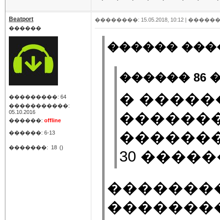
Beatport
��������: 15.05.2018, 10:12 |
������
������
������ ����
������ 86 �
� �����
���������: 64
�����������:
05.10.2016
������
������:
offline
�������
������: 6-13
�������:
18
()
30 �����
�������� 
��������