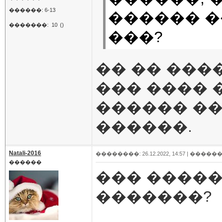
������: 6-13
������ �
�������:
10
()
���?
�� �� ���
��� ���� 
������ �
������.
Natali-2016
��������: 26.12.2022, 14:57 |
������
������
��� �����
�������?