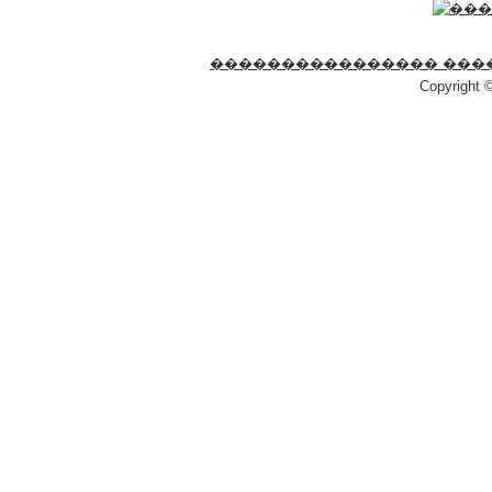
���������������� ���
Copyright