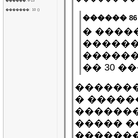
������: 6-13
�������:
10
()
������ 86
� ����
������
������
�� 30 �
�������
� �����
�������
����� �
������