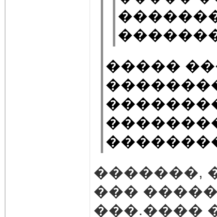
������
�������
����� �
�������� 
��������
�������
�������
�������, 
��� ����
���.���� 