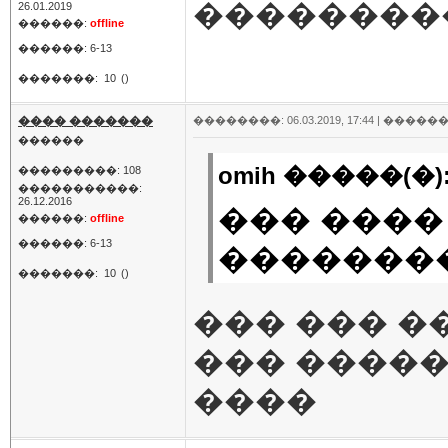
���������
26.01.2019
������:
offline
������: 6-13
�������:
10
()
���� �������
��������: 06.03.2019, 17:44 |
������
������
omih �����(�)
���������: 108
�����������:
26.12.2016
��� ���
������:
offline
������: 6-13
��������
�������:
10
()
��� ��� �
��� �����
����