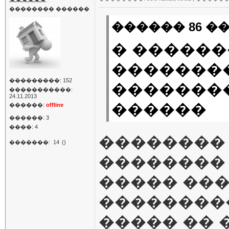
�������� ������
������ 86 ��
� ������
�������
���������: 152
��������
�����������:
24.11.2013
������
������:
offline
������: 3
����: 4
�������� �
�������:
14
()
�������� 
����� ���
��������
����� �� 