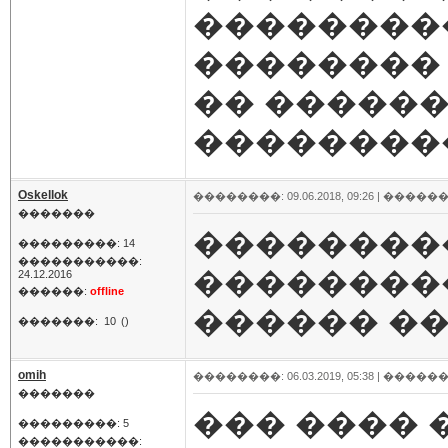
��������
�������� 
�� ������
���������
Oskellok
��������: 09.06.2018, 09:26 |
������
�������
���������
���������: 14
�����������:
���������
24.12.2016
������:
offline
������ ��
�������:
10
()
omih
��������: 06.03.2019, 05:38 |
������
�������
��� ����
���������: 5
�����������: