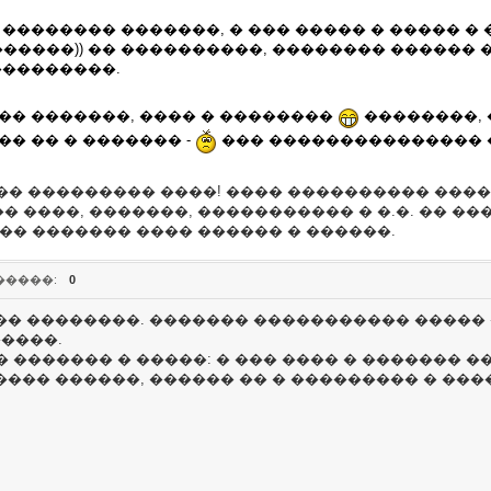
�������� �������, � ��� ����� � ����� � 
�����)) �� ����������, �������� ������ �
���������.
��� �������, ���� � ��������
��������, 
��� �� � ������� -
��� ��������������� ��
� ��������� ����! ���� ���������� �����
 ����, �������, ����������� � �.�. �� ���
�� ������� ���� ������ � ������.
�����:
0
��� ��������. ������� ����������� ����� 
�����.
 ������� � �����: � ��� ���� � ������� 
 ���� ������, ������ �� � ��������� � ���