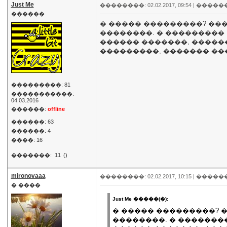
Just Me
��������: 02.02.2017, 09:54 |
�����
������
� ����� ���������? ���
��������. � ���������
������ �������, ������
���������, ������� ���
���������: 81
�����������:
04.03.2016
������:
offline
������: 63
������: 4
����: 16
�������:
11
()
mironovaaa
��������: 02.02.2017, 10:15 |
�����
� ����
Just Me �����(�):
� ����� ���������? 
��������. � �������