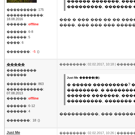
������ �������, ����
���������, ������� �
���������: 175
�����������:
18.08.2016
��� � ��� ��� �� �� ���
������:
offline
����, ��� ��� ��� �����
������: 6-8
������: 5
����: 6
�������:
-5
()
�����
��������: 02.02.2017, 10:18 |
�����
���������
������
Just Me �����(�):
���������: 863
� ����� ���������? 
�����������:
��������. � �������
07.08.2013
������ �������, ����
������:
offline
���������, ������� �
������: 6-12
������: 4
����������, ��� �����
�������:
18
()
Just Me
��������: 02.02.2017, 10:26 |
�����