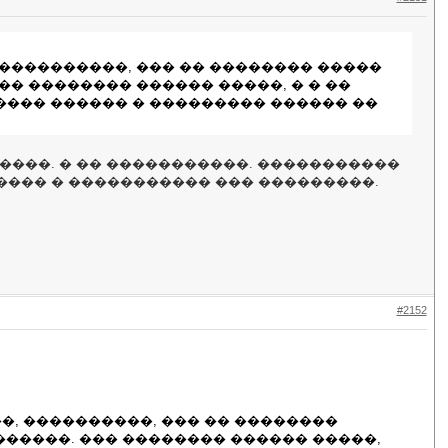
 ����������, ��� �� �������� �����
�� �������� ������ �����, � � ��
����� ������ � ��������� ������ ��
�����. � �� �����������. �����������
������ � ����������� ��� ���������.
#2152
�, ����������, ��� �� ��������
������. ��� �������� ������ �����,