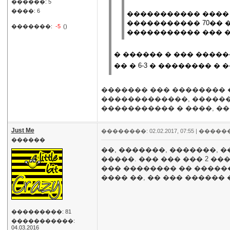
������: 5
����: 6
����������� ���� 
����������� 70�� �
�������:
-5
()
����������� ��� 
� ������ � ��� ����
�� � 6-3 � �������� � 
������� ��� �������� �
�������������, �������
����������� � ����, ��
Just Me
��������: 02.02.2017, 07:55 |
�����
������
��, �������, �������, 
�����. ��� ��� ��� 2 ��
��� �������� �� ������
���� ��, �� ��� ������
���������: 81
�����������:
04.03.2016