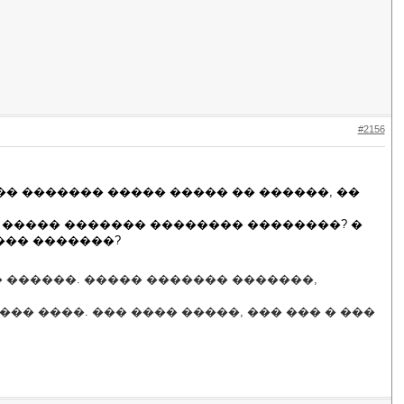
#2156
�� ������� ����� ����� �� ������, ��
� ����� ������� �������� ��������? �
���� �������?
� ������. ����� ������� �������,
�� ����. ��� ���� �����, ��� ��� � ���