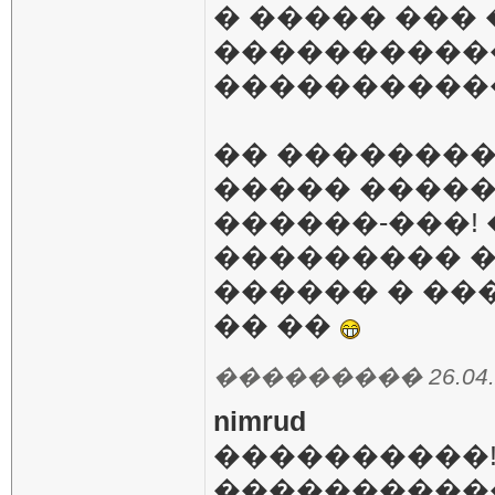
� ����� ���
���������
����������
�� ��������
����� �����
������-���!
��������� 
������ � ��
�� ��
��������� 26.04.20
nimrud
����������!
�����������