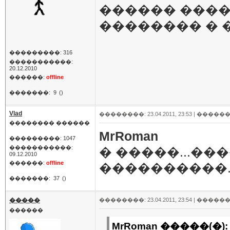
������ ����
�������� �
���������: 316
�����������:
20.12.2010
������:
offline
�������:
9
()
Vlad
��������: 23.04.2011, 23:53 |
������
�������� ������
MrRoman
���������: 1047
�����������:
� �����...��
09.12.2010
������:
offline
����������..
�������:
37
()
�����
��������: 23.04.2011, 23:54 |
������
������
MrRoman �����(�):