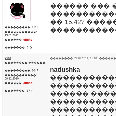
������ ��� �
�����������
�� 15,42? ��
���������: 1115
����������
�����������:
13.01.2011
������:
offline
�������:
3
()
Vlad
��������: 27.04.2011, 11:10 |
������
�������� ������
nadushka
���������: 1047
�����������:
�����������
09.12.2010
������:
offline
�����������
�������:
37
()
������ ����
�����������
�����������