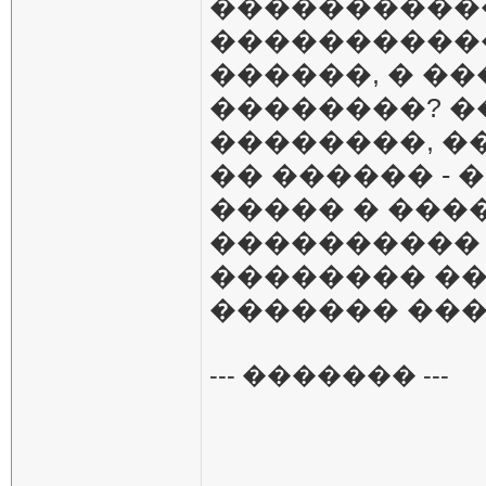
�����������
�����������
������, � �
��������? �
��������, �
�� ������ - 
����� � ����
���������� �
�������� ��
������� ����
--- ������� ---