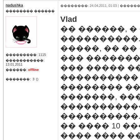
nadushka
��������: 24.04.2011, 01:03 |
������
�������� ������
Vlad
�� ������, �
����������.
�����, �� ��
���������: 1115
��� �������
�����������:
13.01.2011
��� ����� �
������:
offline
���������� 
�������:
3
()
�������� ��
�������, ��
����������
����������.
�� ���� 10 �
���� ���� ��