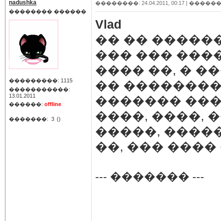
nadushka
��������: 24.04.2011, 00:17 |
������
�������� ������
Vlad
�� �� �����
��� ��� ����
���� ��, � �
���������: 1115
�� ��������
�����������:
13.01.2011
������� ���
������:
offline
����, ����, 
�������:
3
()
�����, ����
��, ��� ����
--- ������� ---