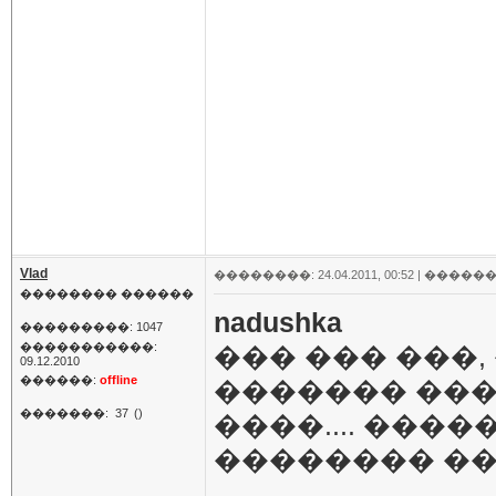
Vlad
��������: 24.04.2011, 00:52 |
������
�������� ������
nadushka
���������: 1047
�����������:
��� ��� ���,
09.12.2010
������:
offline
������� ���
�������:
37
()
����.... ���
�������� ��