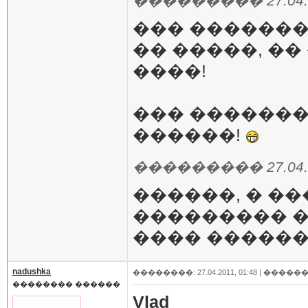
��������� 27.04.20
��� ��������
�� �����, ��
����!
��� �������
������!
��������� 27.04.20
������, � �
��������� �
���� ������
nadushka
��������: 27.04.2011, 01:48 |
������
�������� ������
Vlad