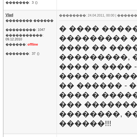
�������:
3
()
Vlad
��������: 24.04.2011, 00:00 |
������
�������� ������
� ���� �����
���������: 1047
�����������:
��������� �
09.12.2010
������:
offline
���� �� ���
�������:
37
()
���������, �
���� � ���� -
���� ������
�� ������ - 
���� � ������
��� �������
��������, �
������!!!