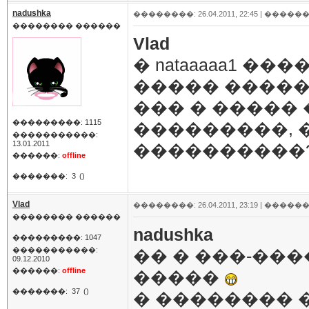
nadushka
��������: 26.04.2011, 22:45 |
������
�������� ������
Vlad
� nataaaaa1 �
����� ����
��� � �����
���������: 1115
���������, 
�����������:
13.01.2011
����������?
������:
offline
�������:
3
()
Vlad
��������: 26.04.2011, 23:19 |
������
�������� ������
nadushka
���������: 1047
�����������:
�� � ���-���
09.12.2010
������:
offline
�����
�������:
37
()
� �������� 