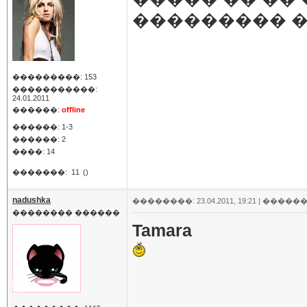
��������� 
���������: 153
�����������:
24.01.2011
������:
offline
������: 1-3
������: 2
����: 14
�������:
11
()
nadushka
��������: 23.04.2011, 19:21 |
������
�������� ������
Tamara