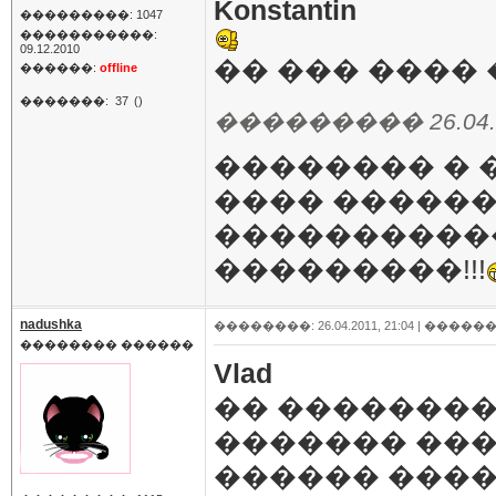
Konstantin
���������: 1047
�����������:
09.12.2010
�� ��� ����
������:
offline
�������:
37
()
��������� 26.04.20
�������� � 
���� �������.
�����������.
���������!!!
nadushka
��������: 26.04.2011, 21:04 |
������
�������� ������
Vlad
�� ��������
������� ���
������ ���