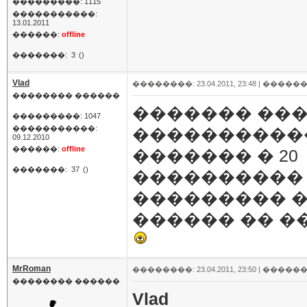
���������: 1115
�����������:
13.01.2011
������:
offline
�������:
3
()
Vlad
��������: 23.04.2011, 23:48 |
������
�������� ������
������� ���
���������: 1047
�����������:
������������
09.12.2010
������:
offline
������� � 20
�������:
37
()
���������� �
��������� �
������ �� �
MrRoman
��������: 23.04.2011, 23:50 |
������
�������� ������
Vlad