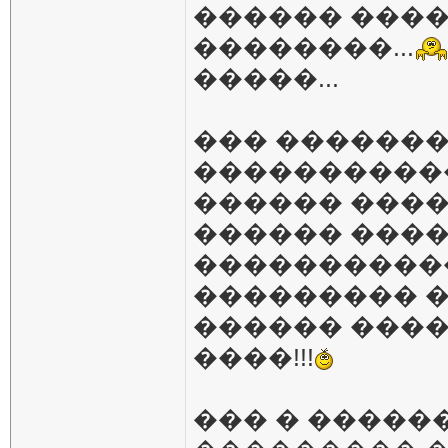
������ ���
��������...
�����...
��� �������
�����������
������ ���
������ ����
�����������
��������� �
������ �����
����!!!
��� � �����