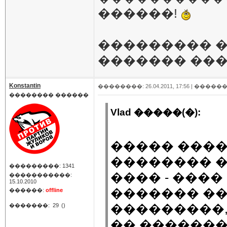
������!
��������� 
������� ��
Konstantin
��������: 26.04.2011, 17:56 |
������
�������� ������
Vlad �����(�):
����� ����
�������� �
���������: 1341
���� - ����
�����������:
15.10.2010
������� �
������:
offline
���������
�������:
29
()
�� �������