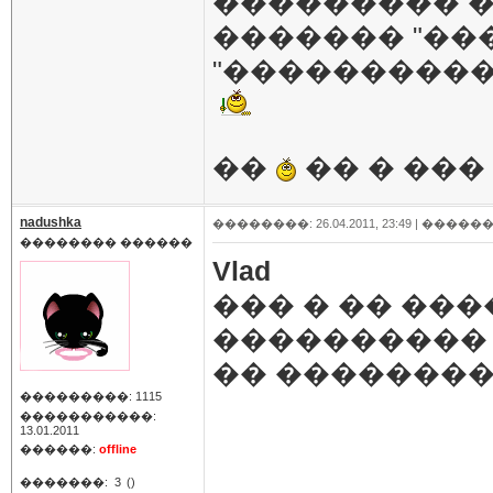
��������� �
������� "��
"�����������
��
�� � ��
nadushka
��������: 26.04.2011, 23:49 |
������
�������� ������
Vlad
��� � �� ���
���������� 
�� ��������
���������: 1115
�����������:
13.01.2011
������:
offline
�������:
3
()