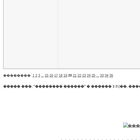
��������:
1
2
3
...
15
16
17
18
19
20
21
22
23
24
25
...
33
34
35
����� ���. "�������� ������"
�
������ 1-3 (��. ����