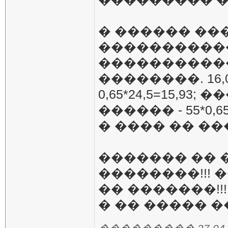
� ������ ���
�����������
�����������
��������. 16,07-
0,65*24,5=15,93
������ - 55*0,6
� ���� �� ����
������� �� 
��������!!!
�� �������!!!
� �� ����� �