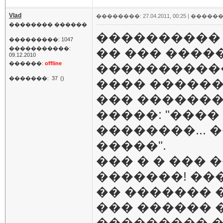
Vlad
��������: 27.04.2011, 00:25 |
������
�������� ������
���������� �
���������: 1047
�����������:
�� ��� �����
09.12.2010
������:
offline
�����������
�������:
37
()
���� ������
��� �������
�����: "����
��������...
�����".
��� � � ��� 
�������! ��
�� ������� 
��� ������ �
��������� �