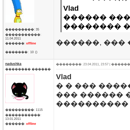
Vlad
������ ���
�������� 
���������: 35
�����������:
11.04.2011
������, ��� 
������:
offline
�������:
10
()
nadushka
��������: 23.04.2011, 23:57 |
������
�������� ������
Vlad
� � ��� ����
��� ������ �
���������� 
���������: 1115
�����������:
13.01.2011
������:
offline