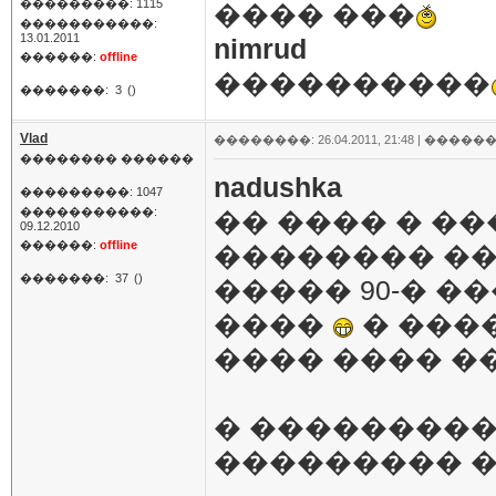
���������: 1115
���� ���
�����������:
13.01.2011
nimrud
������:
offline
����������
�������:
3
()
Vlad
��������: 26.04.2011, 21:48 |
������
�������� ������
nadushka
���������: 1047
�����������:
�� ���� � ���
09.12.2010
������:
offline
�������� ��
�������:
37
()
����� 90-� 
����
� ����
���� ���� �
� ���������
��������� 