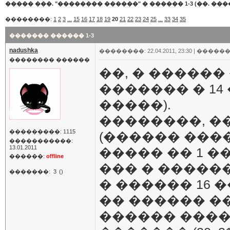
����� ���. "�������� ������"
�
������ 1-3 (��. ����
��������:
1
2
3
...
15
16
17
18
19
20
21
22
23
24
25
...
33
34
35
������� ������ 1-3
nadushka
��������: 22.04.2011, 23:30 |
������
�������� ������
��, � ������
������� � 14
�����).
��������, ��. 
���������: 1115
(������ ���
�����������:
13.01.2011
����� �� 1 ���
������:
offline
��� � �����
�������:
3
()
� ������ 16 
�� ������ �
������ ����