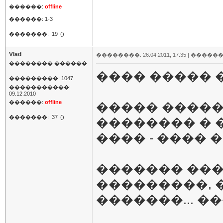
������:
offline
������: 1-3
�������:
19
()
Vlad
��������: 26.04.2011, 17:35 |
������
�������� ������
���� �����
���������: 1047
�����������:
09.12.2010
������:
offline
����� �����
�������:
37
()
�������� � 
���� - ���� 
������� ���
���������, 
�������... 