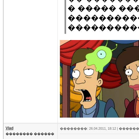
� ����� ��
���������
���������
Vlad
��������: 26.04.2011, 18:12 |
������
�������� ������