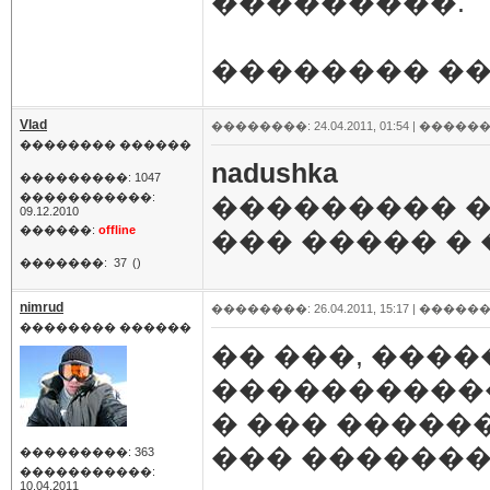
���������.
�������� �
Vlad
��������: 24.04.2011, 01:54 |
������
�������� ������
nadushka
���������: 1047
�����������:
��������� �
09.12.2010
������:
offline
��� ����� �
�������:
37
()
nimrud
��������: 26.04.2011, 15:17 |
������
�������� ������
�� ���, ���
����������
� ��� �����
��� �������
���������: 363
�����������:
10.04.2011