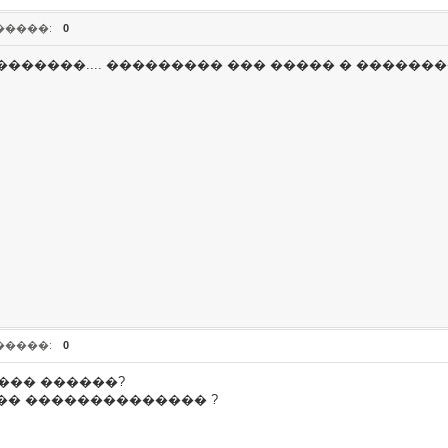
�����:
0
������.... ��������� ��� ����� � ��������
�����:
0
���� ������?
�� �������������� ?