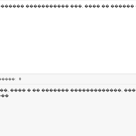
�������� ����������� ���, ���� �� ������ 
�����:
0
���, ���� � �� ������� �������������, ��
���