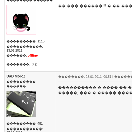
�������� ������
�� ��� ������!!! � �� �
���������: 1115
�����������:
13.01.2011
������:
offline
�������:
3
()
DaD MoroZ
��������: 28.01.2011, 00:51 |
�����
���������
������
���������� � ���� �� 
�����, ��� � ����� ���
���������: 481
�����������: