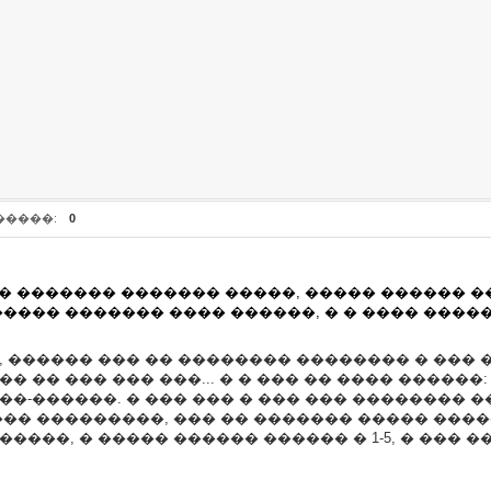
�����:
0
�� ������� ������� �����, ����� ������ 
���� ������� ���� ������, � � ���� ����
, ������ ��� �� �������� �������� � ���
�� �� ��� ��� ���... � � ��� �� ���� ����
��-������. � ��� ��� � ��� ��� �������� 
���� ���������, ��� �� ������� ����� ��
���, � ����� ������ ������ � 1-5, � ��� ���