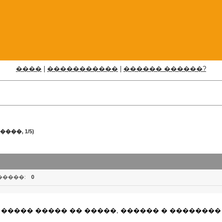
����
|
�����������
|
������ ������?
���, 1/5)
�����:
0
 ����� ����� �� �����, ������ � ��������