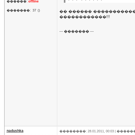
������:
offline
�������:
37
()
�� ������ �����������
������������!!!
--- ������� ---
nadushka
��������: 28.01.2011, 00:03 |
�����