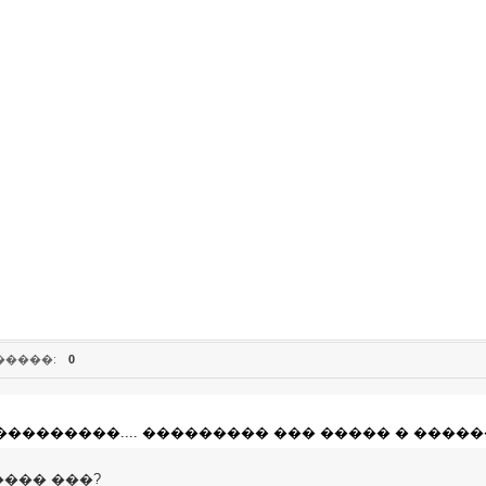
�����:
0
��������.... ��������� ��� ����� � ������
��� ���?