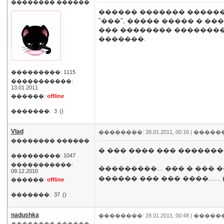
�������� ������
������ ������� �������
"���", ����� ����� � �
��� �������� ����������
�������.
���������: 1115
�����������:
13.01.2011
������:
offline
�������:
3
()
Vlad
��������: 28.01.2011, 00:16 |
�����
�������� ������
� ��� ���� ��� �������
���������: 1047
�����������:
���������... ��� � ��� 
09.12.2010
������ ��� ��� ����......
������:
offline
�������:
37
()
nadushka
��������: 28.01.2011, 00:48 |
�����