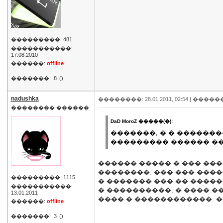
���������: 481
�����������:
17.08.2010
������:
offline
�������:
8
()
nadushka
��������: 28.01.2011, 02:54 |
�����
�������� ������
DaD MoroZ �����(�):
�������, � � ������
��������� ������ ��
������ ����� � ��� ���
��������, ��� ��� ����
���������: 1115
� ������� ��� �� �����
�����������:
� ����������, � ���� 
13.01.2011
���� � ������������. ���
������:
offline
�������:
3
()