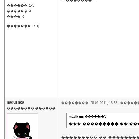
--- ������� ---
������: 1-3
������: 3
����: 8
�������:
7
()
nadushka
��������: 28.01.2011, 13:58 |
�����
�������� ������
masik-gm �����(�):
��� ��������� �� ���
��������� �� ��������