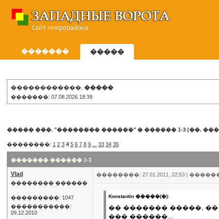
�������
�����
������������,
�����
�������: 07.08.2026 18:39
����� ���. "�������� ������"
�
������ 1-3 (��. ����
��������:
1
2
3
4
5
6
7
8
9
...
33
34
35
������� ������ 1-3
Vlad
��������: 27.01.2011, 22:53 |
�����
�������� ������
Konstantin �����(�):
���������: 1047
�����������:
�� ������� �����, ��
09.12.2010
��� ������...