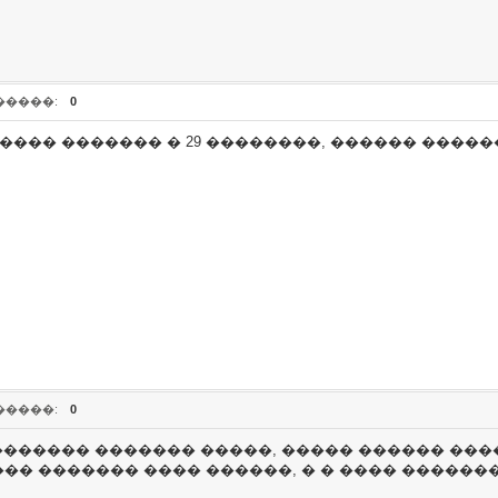
�����:
0
���� ������� � 29 ��������, ������ ������
�����:
0
 ������� ������� �����, ����� ������ ���
�� ������� ���� ������, � � ���� ������