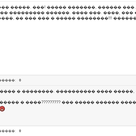
� �����. ���! ����� �������, ������ ���. 
���� ��������� ������. ���� ���. ����, �
�, �� ��� ��� � ����� ��������!!! �������
�����:
0
���� � ��������. ���������� ���� �����, �
������ � ����????????? ��� ����� ������ ���
�����:
0