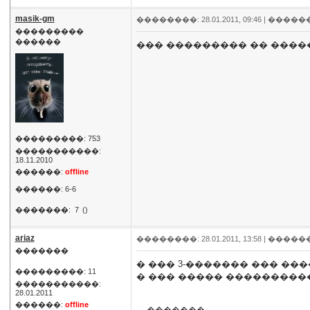
masik-gm
��������: 28.01.2011, 09:46 |
�����
���������
������
��� ��������� �� �����
���������: 753
�����������:
18.11.2010
������:
offline
������: 6-6
�������:
7
()
ariaz
��������: 28.01.2011, 13:58 |
�����
�������
� ��� 3-������� ��� ��
���������: 11
� ��� ����� ���������
�����������:
28.01.2011
������:
offline