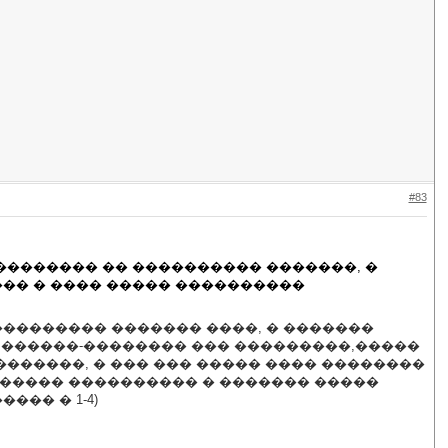
#83
��������� �� ���������� �������, �
��� � ���� ����� ����������
 ��������� ������� ����, � �������
��: ������-�������� ��� ���������,�����
��������, � ��� ��� ����� ���� ��������
������� ���������� � ������� �����
��� � 1-4)