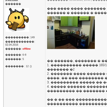
������
��� ���� ���� �������
������ � ������ � �����
���������: 149
�����������:
02.04.2016
������:
offline
������: 6-8
������: 5
�� ������, ������� � �
1. ���������� ����� 165/
�������:
12
()
������� �2
2. ������� ���� ������
����. �� ��� ��������
3. ��������� ����� �� 
4. ����� ������ ������
��������� �� ������� 
�� � �� ��� ����������
���������� ��������� 