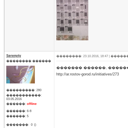
Serenyty
��������: 23.10.2016, 18:47 |
�����
�������� ������
������� ������, ������
http://ar.rostov-gorod.ru/initiatives/273
���������: 280
�����������:
03.05.2016
������:
offline
������: 6-8
������: 5
�������:
0
()