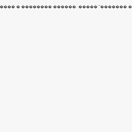
����� � �������� ������. ����� "������� 