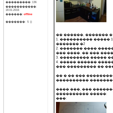
���������: 136
�����������:
18.01.2016
������:
offline
�������:
5
()
�� ������, ������� �
1. ���������� ����� 16
������� �2
2. ������� ���� ����
��� ����. �� ��� ��
3. ��������� ����� �
4. ����� ������ ���
��� ��������� �� ��
�� � �� ��� ��������
���������� �������
���� ���, ��� �����
���������� �����:
���: