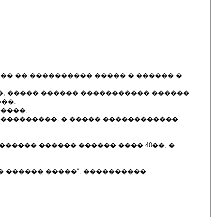
������ �� ���������� ����� � ������ �
���, ����� ������ ����������� ������
��.
�����.
�����������. � ����� ������������
������ ������ ������ ���� 40��, �
� ������ �����". ����������