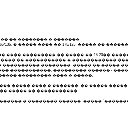
 �� �� �������� � �������:
5/135, � ����� ���� �� 175/125. ����� �� ��
�� ���� ��������� �� ����� �� 15-20�� ��
������ �� ����������� � ������������ ���
� ���������� ��������. ����� �� ����� �
���� �����������, ��������� ������ - ��
����� ��������� ���� � �����.
��� ����� ���� � �������. �� ����� �����
�� ����� �� �����������.
������� � �������� ������. ����� "������