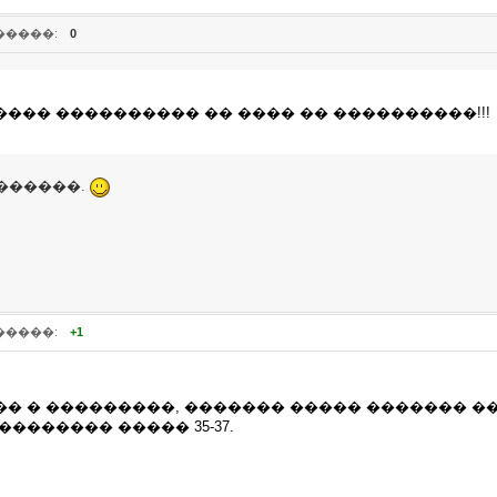
�����:
0
���� ���������� �� ���� �� ����������!!!
������.
�����:
+1
�� � ���������, ������� ����� ������� �
������� ����� 35-37.