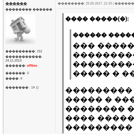
������
��������: 25.05.2017, 21:33 |
������
�������� ������
���� �����(�):
������ �����(
��� ����
���������: 152
���������
�����������:
24.11.2013
��������
������:
offline
����� � �
������: 3
����: 4
�������:
14
()
���������
����� � ��
�������� ��
���� �����
��������� 