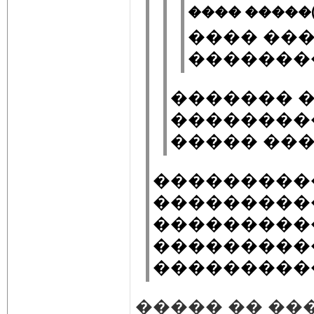
���� �����(
���� ��
�������
������� �
���������
����� ���
���������
���������
����������
����������
���������
����� �� ��