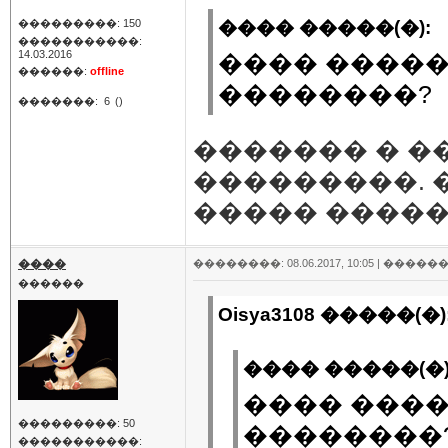
���������: 150
���� �����(�):
�����������:
14.03.2016
���� �����
������:
offline
��������?
�������:
6
()
������� � �
���������. 
����� �����
����
��������: 08.06.2017, 10:05 |
������
������
Oisya3108 �����(�)
���� �����(�)
���� ���
���������: 50
��������
�����������: