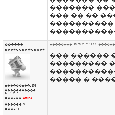
������� ���
���-�� �� �
����������
���������
������
��������: 25.05.2017, 19:12 |
������
�������� ������
��� ������ 
��������� �
����������
����� � ���
���������: 152
�����������:
24.11.2013
������:
offline
������: 3
����: 4