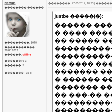
Nemius
��������: 27.05.2017, 10:33 |
������
�������� ������
justbe �����(�):
������ ��
� ���� ���
�� �����-�
���������: 1078
���������
�����������:
28.08.2013
����������
������:
offline
������: 6-3
�� ���� ��
������: 5
������� ��
�������:
35
()
� ������ �
������� ��
�� ���-�� 
���������
��������