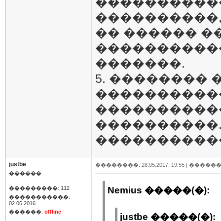
����������
����������,
�� ������ �
����������
�������.
5. ��������
�����������
����������
����������
����������
justbe
��������: 28.05.2017, 19:55 |
������
������
���������: 112
Nemius �����(�):
�����������:
02.06.2016
������:
offline
justbe �����(�):