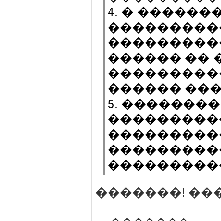
4. � �����
���������
����������
������ �� 
���������
������ ���
5. �������
����������
���������
���������
���������
�������! ��