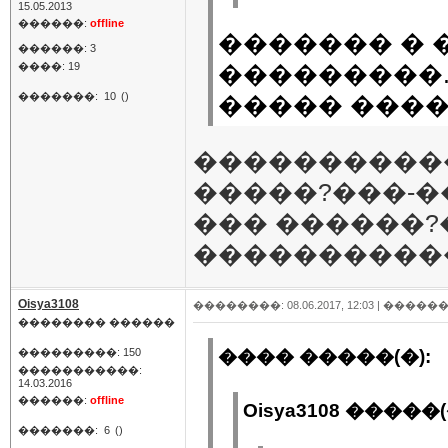
15.05.2013
������:
offline
������� � 
������: 3
����: 19
���������.
�������:
10
()
����� ����
����������
�����?���-�
��� ������?
����������
Oisya3108
��������: 08.06.2017, 12:03 |
������
�������� ������
���������: 150
���� �����(�):
�����������:
14.03.2016
������:
offline
Oisya3108 �����(
�������:
6
()