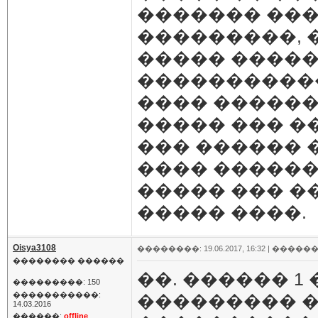
������� ���
���������, 
����� �����
�����������
���� ������
����� ��� �
��� ������ 
���� ������
����� ��� �
����� ����.
Oisya3108
��������: 19.06.2017, 16:32 |
������
�������� ������
��. ������ 1
���������: 150
�����������:
��������� �
14.03.2016
������:
offline