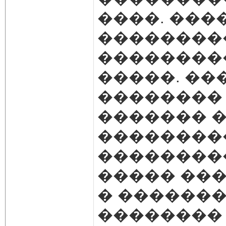
����. ���
��������
��������
�����. ��
��������
������� �
��������
���������
����� ��
� ������
��������