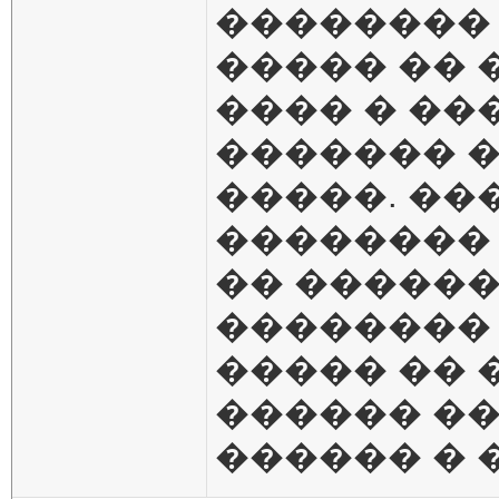
�������� 
����� �� 
���� � ��
������� �
�����. ��
�������� 
�� ������
��������
����� �� 
������ ��
������ � 