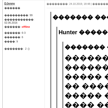
DJenny
��������: 24.10.2019, 18:48 |
������
������
���������: 99
������� ���
�����������:
02.06.2016
������:
offline
Hunter �����(
������: 6-3
������: 6
����: 9
������� 
�������:
2
()
������
������
����� 
�� ���
����� 
���� �