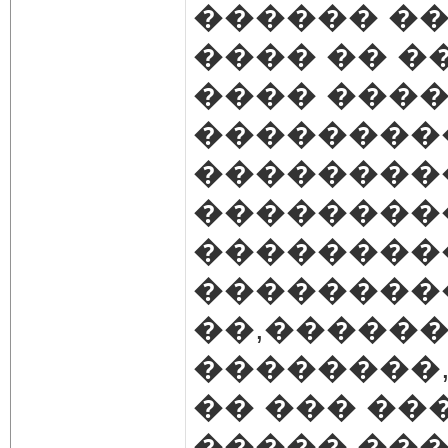
������ �
���� �� �
���� �����
���������
��������
���������
���������
��������
��,�����
��������
�� ��� ��
����� ���