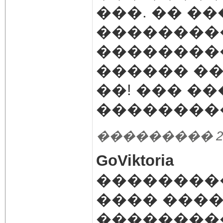
���. �� �
��������
���������
������ ��
��! ��� �
��������
��������� 23.10
GoViktoria
���������
���� ����
��������