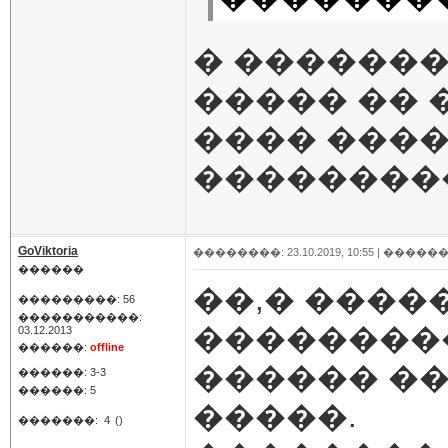
� �������
����� �� 
���� ���
���������
GoViktoria
��������: 23.10.2019, 10:55 |
������
������
��,� ����
���������: 56
�����������:
��������
03.12.2013
������:
offline
������ ��
������: 3-3
������: 5
�����.
�������:
4
()