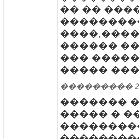
�� �� ���
���������
����,����
������ ��
��� ����
����� ���
��������� 23.10
������� 
����� � �
���������
���������