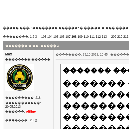
����� ���. "�������� ������"
�
���/�� � ��� ���
��������:
1
2
3
...
103
104
105
106
107
108
109
110
111
112
113
...
209
210
211
������� � ��, ����� 3
Max
��������: 23.10.2019, 10:45 |
������
�������� ������
������� ���
������� 
��������
���������: 218
�������
�����������:
20.05.2013
������:
offline
�������
�������:
20
()
��������