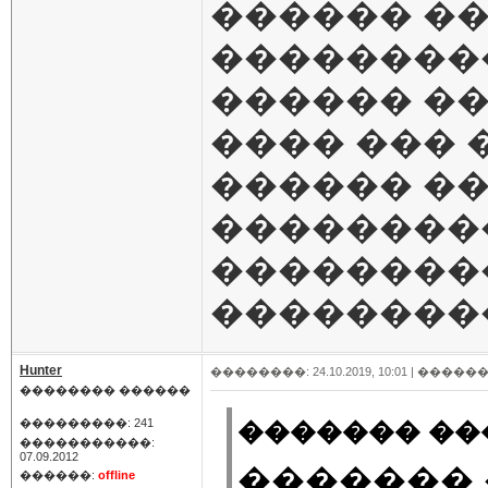
������ ��
���������
������ ��
���� ��� �
������ ��
���������
���������
��������
Hunter
��������: 24.10.2019, 10:01 |
������
�������� ������
���������: 241
������� ���
�����������:
07.09.2012
������� 
������:
offline