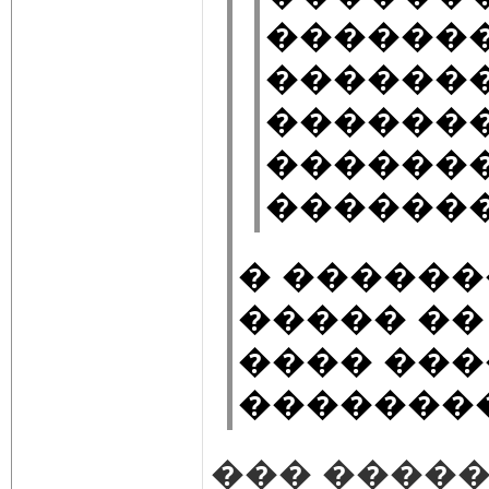
�������
������
������
������
�������
� ������
����� ��
���� ��
��������
��� ����