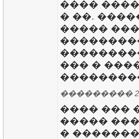
���� ���
� ��. ����
����� ���
��������
��������
��� � ����
��������
��������� 24.10
���� ��� 
����� ���
� �������