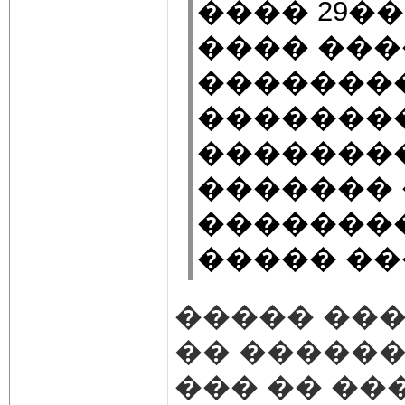
���� 29�
���� ���
�������
���������
�������
�������
�������
����� ��
����� ��
�� ������
��� �� ��