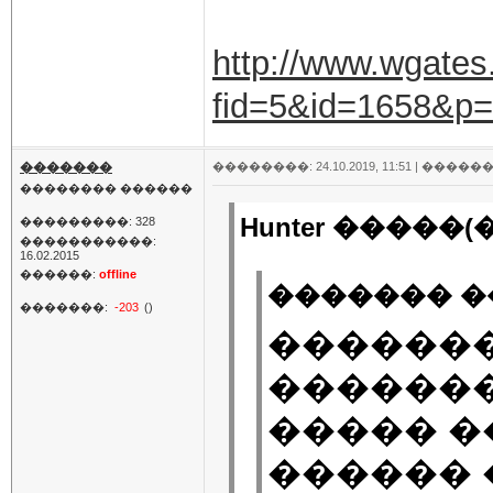
http://www.wgates
fid=5&id=1658&p
�������
��������: 24.10.2019, 11:51 |
������
�������� ������
Hunter �����(�
���������: 328
�����������:
16.02.2015
������:
offline
������� ��
�������:
-203
()
�������
�������
����� �
������ 