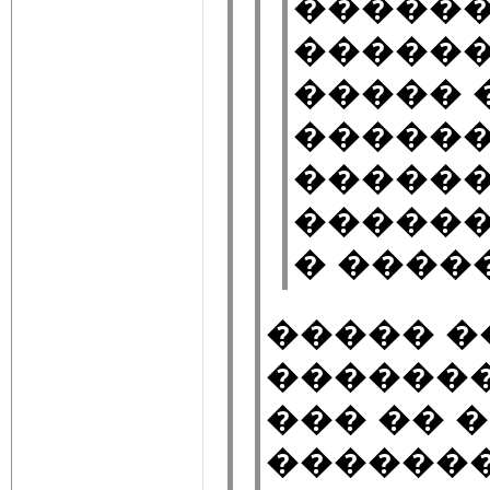
������
�������
����� 
�����
������
������
� ����
����� 
�������
��� �� 
�������