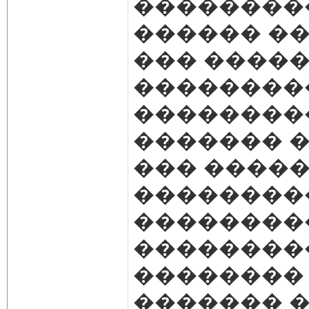
��������
������ ��
��� �����
��������
��������
������� ��
��� ����
��������
��������
��������
��������
������� ���