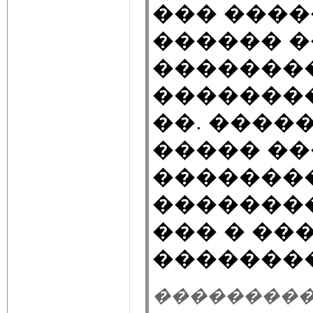
��� ����
������ �
�������
�������
��. �����
����� ��
�������
�������
��� � ���
��������
��������� 24.