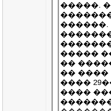
�����. 
�������
������.
�������
�������
����� �
�� ����
�� ����
���� 29
���� ��
�������