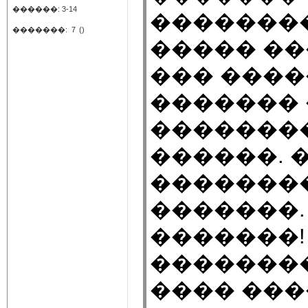
������: 3-14
��������
�������:
7
()
����� ��
��� ����
������� 
�������
������. 
��������
�������.
�������!
��������
���� ���