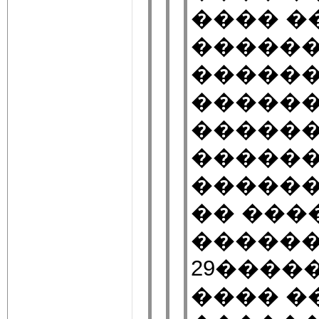
���� �
������
������
������
������
������
������
�� ����
������
29����
���� �