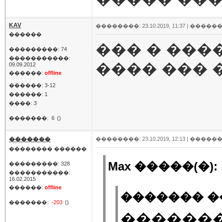
KAV
��������: 23.10.2019, 11:37 |
������
������
��� � ��
���������: 74
�����������:
���� ��� 
09.09.2012
������:
offline
������: 3-12
������: 1
����: 3
�������:
6
()
�������
��������: 23.10.2019, 12:13 |
������
�������� ������
Max �����(�):
���������: 328
�����������:
16.02.2015
������:
offline
������� ��
�������:
-203
()
�������