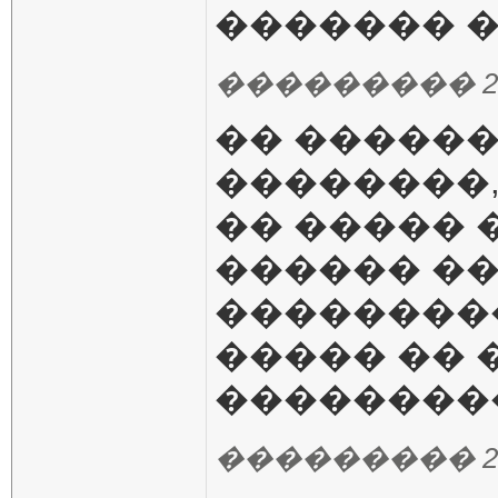
������� �
��������� 23.10
�� ������
��������
�� ����� 
������ ��
���������
����� �� 
���������
��������� 23.10