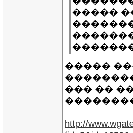
��������
����� 
������
������
�������
����� �
��������
��� �� �
�������
http://www.wgate