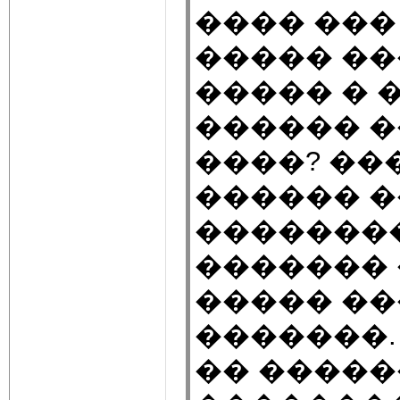
���� ���
����� ��
����� � 
������ �
����? ��
������ �
��������
������� 
����� ��
�������.
�� �����