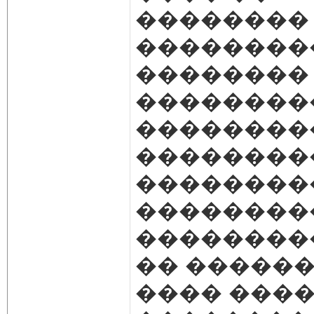
��������
���������
��������
��������
��������
��������
��������
��������
��������
�� ������
���� ����