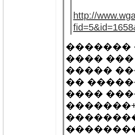
http://www.wga
fid=5&id=165
������� 
���� ���
����� ���
�� �����
���� ���
�������+
�������
�������