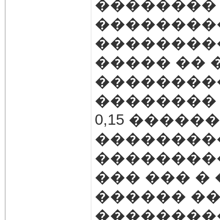
�������� 
��������
��������
����� �� 
��������
��������
0,15 �����
��������
��������
��� ��� �
������ ��
��������