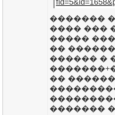
fid=5&id=1658&
������� �
���� ��� 
����� ����
�� ������
������ � 
�������+�
�� �����
��������
���������
������� 