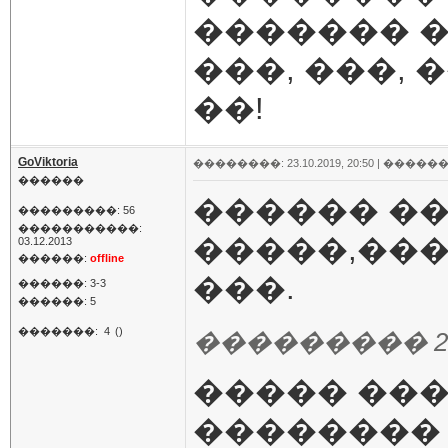
������� �
���, ���, 
��!
GoViktoria
��������: 23.10.2019, 20:50 |
������
������
������ �
���������: 56
�����������:
�����,���
03.12.2013
������:
offline
���.
������: 3-3
������: 5
�������:
4
()
��������� 23.10
����� ��
�������� 