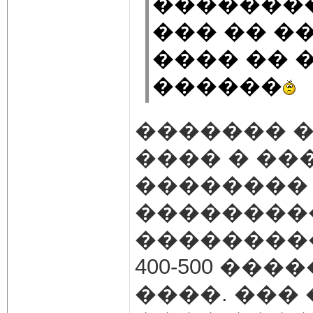
��������
��� �� �
���� �� 
������
������� 
���� � ���
��������
��������
��������
400-500 ��
����. ���