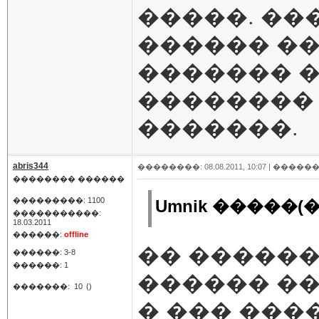
�����. ��
������ ��
������� 
��������
�������.
abris344
��������: 08.08.2011, 10:07 |
������
�������� ������
���������: 1100
Umnik �����(�
�����������:
18.03.2011
������:
offline
�� ������
������: 3-8
������: 1
������ ��
�������:
10
()
� ��� ���