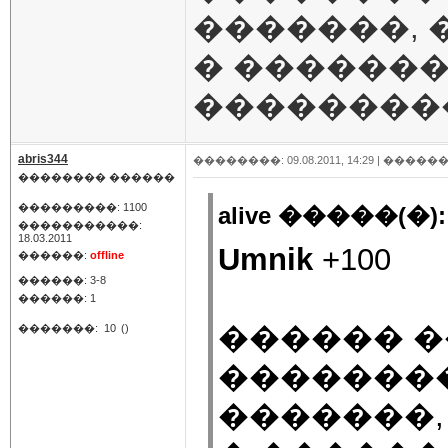
�������, 
� �������
��������
abris344
��������: 09.08.2011, 14:29 |
������
�������� ������
���������: 1100
alive �����(�):
�����������:
18.03.2011
Umnik
+100
������:
offline
������: 3-8
������: 1
������ �
�������:
10
()
�������
�������,