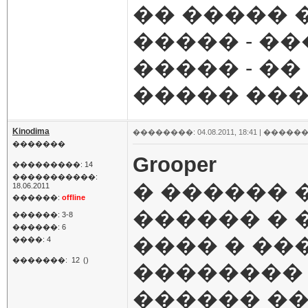
�� ����� �
����� - ��
����� - �
����� ��
Kinodima
��������: 04.08.2011, 18:41 |
������
�������
Grooper
���������: 14
�����������:
� ������ 
18.06.2011
������:
offline
������ � 
������: 3-8
������: 6
���� � ��
����: 4
�������:
12
()
�������� 
������ ��