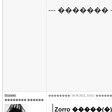
--- ������� -
Grooper
��������: 04.08.2011, 10:52 |
������
�������� ������
Zorro �����(�)