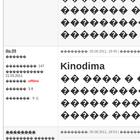
������� �
��������
�������� 
ilia-99
��������: 05.08.2011, 18:49 |
������
������
Kinodima
���������: 147
�����������:
�� ���� �
21.03.2011
������:
offline
��������
������: 3-8
�������:
9
()
����� ����
����� ��
��������
��������: 05.08.2011, 18:53 |
������
�������� ������