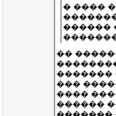
� ���� 
�������
������ 
�������
�� �����
��������
������� 
��� ����
���� ���
������ �
������� 