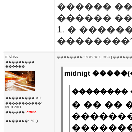
������ �
������ ��
1. � ����
��������
midnigt
��������: 09.08.2011, 19:24 |
������
���������
������
midnigt �����(
�������� �
���������: 811
� �� ��
�����������:
09.01.2011
������:
offline
������
�������:
39
()
������