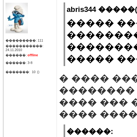
abris344 �����(
����� �
�������
���������: 111
��������
�����������:
24.11.2010
������:
offline
����� ���
������: 3-8
�������:
10
()
� ���� ��
��������
���� ��� 
���� �����.
������: