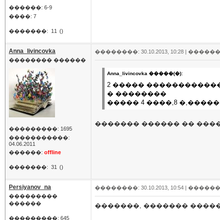
������: 6-9
����: 7
�������:
11
()
Anna_livincovka
��������: 30.10.2013, 10:28 |
������
�������� ������
Anna_livincovka �����(�):
2 ����� ������������
� ��������
����� 4 ����,8 �,�����
������� ������ �� ���
���������: 1695
�����������:
04.06.2011
������:
offline
�������:
31
()
Persiyanov_na
��������: 30.10.2013, 10:54 |
������
���������
������
�������, ������� �����
���������: 645