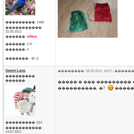
���������: 1485
�����������:
15.05.2012
������:
offline
������: 3-8
������: 4
�������:
46
()
Sweet-Lana
��������: 28.09.2013, 18:57 |
������
���������
������
����� � ��� ��������� 
����������, �?
����� 
���������: 814
�����������:
14.07.2011