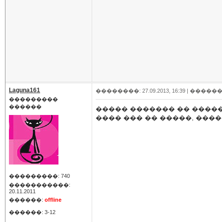
Laguna161
��������: 27.09.2013, 16:39 |
������
���������
������
����� ������� �� �����
���� ��� �� �����, �����
���������: 740
�����������:
20.11.2011
������:
offline
������: 3-12