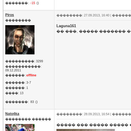
�������:
-15
()
Piros
��������: 27.09.2013, 16:40 |
������
��������
Laguna161
�� ���, ����� ������� �
���������: 3299
�����������:
09.12.2011
������:
offline
������: 3-7
������: 1
����: 13
�������:
83
()
Nato4ka
��������: 28.09.2013, 16:54 |
������
�������� ������
����� ��� ����� ����� 