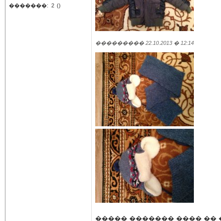
�������:
2
()
��������� 22.10.2013 � 12:14
����� ������� ���� �� ��