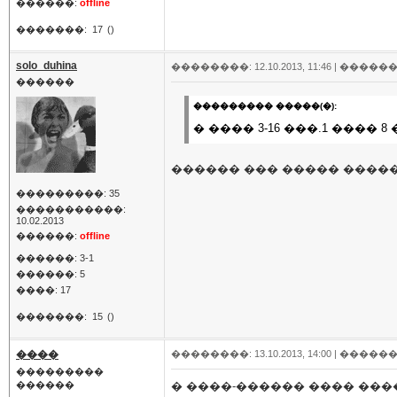
������:
offline
�������:
17
()
solo_duhina
��������: 12.10.2013, 11:46 |
������
������
��������� �����(�):
� ���� 3-16 ���.1 ���
������ ��� ����� �����
���������: 35
�����������:
10.02.2013
������:
offline
������: 3-1
������: 5
����: 17
�������:
15
()
����
��������: 13.10.2013, 14:00 |
������
���������
������
� ����-������ ���� ���