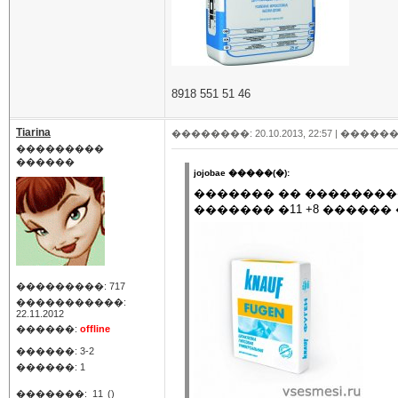
8918 551 51 46
Tiarina
��������: 20.10.2013, 22:57 |
������
���������
������
jojobae �����(�):
������� �� ��������
������� �11 +8 �����
���������: 717
�����������:
22.11.2012
������:
offline
������: 3-2
������: 1
�������:
11
()