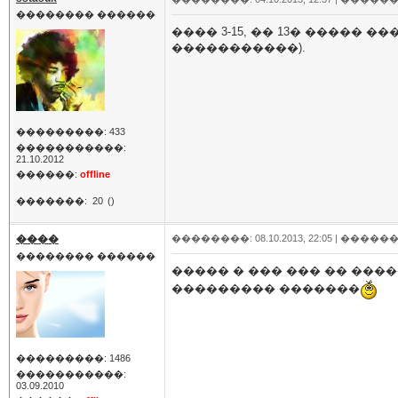
�������� ������
���� 3-15, �� 13� �����
�����������).
���������: 433
�����������:
21.10.2012
������:
offline
�������:
20
()
����
��������: 08.10.2013, 22:05 |
������
�������� ������
����� � ��� ��� �� ���
��������� �������
���������: 1486
�����������:
03.09.2010