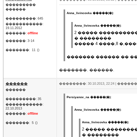
���������
������
Anna_livincovka �����(�):
���������: 645
�����������:
Anna_livincovka �����(�):
19.11.2012
2 ����� ����������
������:
offline
� ��������
������: 3-14
����� 4 ����,8 �,���
�������:
11
()
������� ������ �� �
�������. ������.
������
��������: 30.10.2013, 22:24 |
������
������
Persiyanov_na �����(�):
���������: 35
�����������:
22.10.2013
Anna_livincovka �����(�):
������:
offline
Anna_livincovka �����(�):
�������:
5
()
2 ����� �������
� ��������