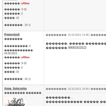
������:
offline
������: 3-15
������: 2
����: 15
�������:
10
()
Pogorelov6
��������: 16.10.2013, 11:46 |
������
�������
�������, ����� ������� 
���������: 4
������� 89081922522
�����������:
04.09.2013
������:
offline
������: 3-15
������: 2
����: 15
�������:
10
()
Anna_livincovka
��������: 18.10.2013, 16:49 |
������
�������� ������
��������...
������������ ����� ����