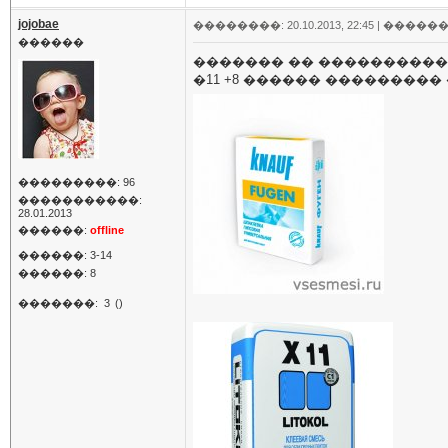
jojobae
��������: 20.10.2013, 22:45 |
������
������
������� �� ����������
�11 +8 ������ ���������
���������: 96
�����������:
28.01.2013
������:
offline
������: 3-14
������: 8
�������:
3
()