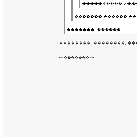
����� 4 ����,8 �,
������� ������ ��
�������. ������.
��������, ��������, ��
--- ������� ---