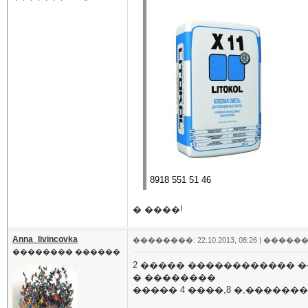
8918 551 51 46
� ����!
Anna_livincovka
��������: 22.10.2013, 08:26 |
������
�������� ������
2 ����� ������������ �
� ��������
����� 4 ����,8 �,��������