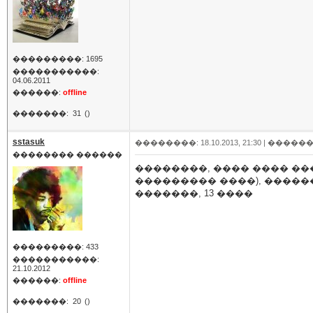
���������: 1695
�����������:
04.06.2011
������:
offline
�������:
31
()
sstasuk
��������: 18.10.2013, 21:30 |
������
�������� ������
��������, ���� ���� ��
��������� ����), ������
�������, 13 ����
���������: 433
�����������:
21.10.2012
������:
offline
�������:
20
()