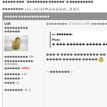
����� ���. "�������� ������"
�
���������
��������:
1
2
3
...
5
6
7
8
9
10
11
12
13
14
15
...
75
76
77
����� ������������
Lelik
��������: 27.09.2013, 12:09 |
������
���������
������
lav �����(�):
Piros
� ��� ������ ����� �
��� � ���� �������� ��
���������: 914
����� ������ �����
�����������:
10.03.2012
������:
offline
--- ������� ---
������: 3-12
������: 1
����: 11
�������:
61
()