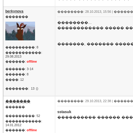
berkynova
��������: 28.10.2013, 15:56 |
������
�������
��������...
������������ ����� ����
�������, ������� ����
���������: 8
�����������:
29.08.2013
������:
offline
������: 3-14
������: 8
����: 12
�������:
13
()
�������
��������: 29.10.2013, 22:38 |
������
������
sstasuk
���������: 52
���������� ������ ���
�����������:
14.01.2012
������:
offline