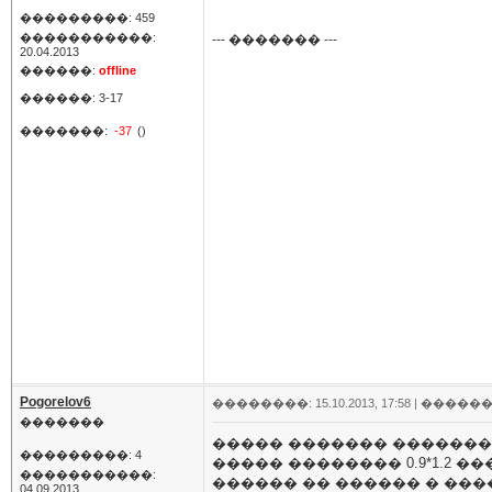
���������: 459
�����������:
--- ������� ---
20.04.2013
������:
offline
������: 3-17
�������:
-37
()
Pogorelov6
��������: 15.10.2013, 17:58 |
������
�������
����� ������� ��������
���������: 4
����� �������� 0.9*1.2 �
�����������:
������ �� ������ � �����
04.09.2013