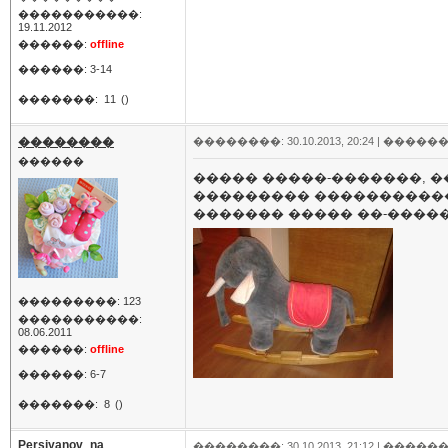
�����������:
19.11.2012
������:
offline
������: 3-14
�������:
11
()
��������
��������: 30.10.2013, 20:24 |
������
������
����� �����-�������, �
��������� ������������
������� ����� ��-������
���������: 123
�����������:
08.06.2011
������:
offline
������: 6-7
�������:
8
()
Persiyanov_na
��������: 30.10.2013, 21:12 |
������