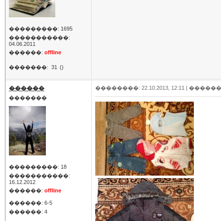
���������: 1695
�����������:
04.06.2011
������:
offline
�������:
31
()
������
��������: 22.10.2013, 12:11 |
������
�������
���������: 18
�����������:
16.12.2012
������:
offline
������: 6-5
������: 4