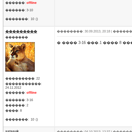
������:
offline
������: 3-10
�������:
10
()
���������
��������: 30.09.2013, 20:18 |
������
�������
� ���� 3-16 ���.1 ���� 
���������: 22
�����������:
24.11.2012
������:
offline
������: 3-16
������: 2
����: 8
�������:
10
()
sstasuk
��������: 04.10.2013, 12:37 |
������