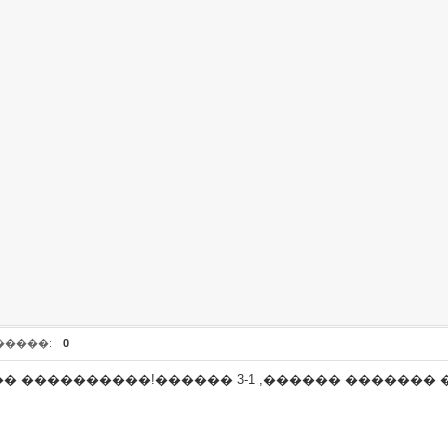
�����:
0
� ����������!������ 3-1 ,������ ������� 