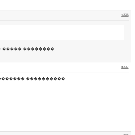
#336
� ����� ��������.
#337
�������� ����������