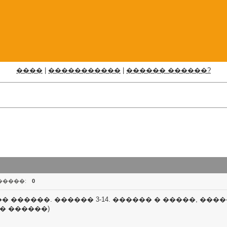
����
|
�����������
|
������ ������?
�����:
0
 ������. ������ 3-14. ������ � �����, ���
� ������)