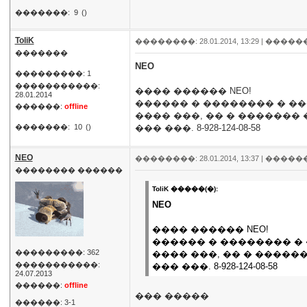
�������:
9
()
ToliK
��������: 28.01.2014, 13:29 |
�����
�������
NEO
���������: 1
�����������:
���� ������ NEO!
28.01.2014
������ � �������� � ��
������:
offline
���� ���, �� � �������
�������:
10
()
��� ���. 8-928-124-08-58
NEO
��������: 28.01.2014, 13:37 |
�����
�������� ������
ToliK �����(�):
NEO
���� ������ NEO!
������ � �������� � 
���������: 362
���� ���, �� � �����
�����������:
��� ���. 8-928-124-08-58
24.07.2013
������:
offline
��� �����
������: 3-1