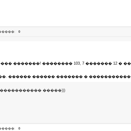
�����:
0
�� �������! �������� 103, 7 ������� 12 � �
��. ������ ������ ������� � ����������
����������� �����)))
�����:
0