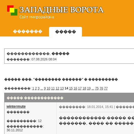
�������
�����
������������,
�����
�������: 07.08.2026 08:04
����� ���. "�������� ������"
�
���������
��������:
1
2
3
...
9
10
11
12
13
14
15
16
17
18
19
...
75
76
77
����� ������������
wintermute
��������: 18.01.2014, 15:41 |
�����
�������
������������ ����� ���
���������: 12
�������, ���� �� �����
�����������:
30.11.2012