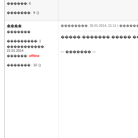
������: 6
�������:
9
()
����
��������: 30.01.2014, 21:11 |
�����
�������
����� ������� ����� �
���������: 1
�����������:
22.01.2014
--- ������� ---
������:
offline
�������:
10
()