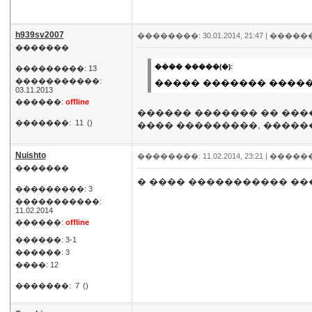
h939sv2007
��������: 30.01.2014, 21:47 |
�����
�������
���� �����(�):
���������: 13
�����������:
����� ������� ����
03.11.2013
������:
offline
������ ������� �� ����
�������:
11
()
���� ���������, �����
Nuishto
��������: 11.02.2014, 23:21 |
�����
�������
� ���� ����������� ��
���������: 3
�����������:
11.02.2014
������:
offline
������: 3-1
������: 3
����: 12
�������:
7
()