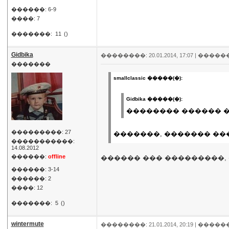
������: 6-9
����: 7
�������:
11
()
Gidbika
��������: 20.01.2014, 17:07 |
�����
�������
smallclassic �����(�):
Gidbika �����(�):
�������� ������ ��
���������: 27
�������, ������� ��
�����������:
14.08.2012
������:
offline
������ ��� ���������, 
������: 3-14
������: 2
����: 12
�������:
5
()
wintermute
��������: 21.01.2014, 20:19 |
�����