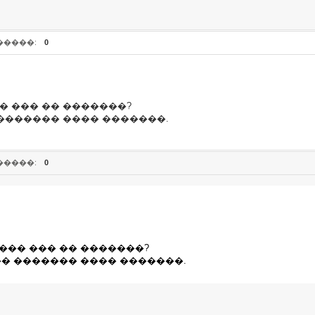
�����:
0
� ��� �� �������?
 ������� ���� �������.
�����:
0
��� ��� �� �������?
�� ������� ���� �������.