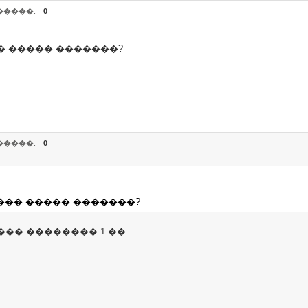
�����:
0
� ����� �������?
�����:
0
��� ����� �������?
�� �������� 1 ��