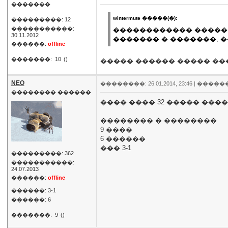
�������
wintermute �����(�):
���������: 12
�����������:
������������ ����� �
30.11.2012
������� � �������, �
������:
offline
�������:
10
()
����� ������ ����� ��
NEO
��������: 26.01.2014, 23:46 |
�����
�������� ������
���� ���� 32 ����� ���
�������� � ��������
9 ����
6 ������
��� 3-1
���������: 362
�����������:
24.07.2013
������:
offline
������: 3-1
������: 6
�������:
9
()