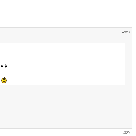
#328
���
�
#329