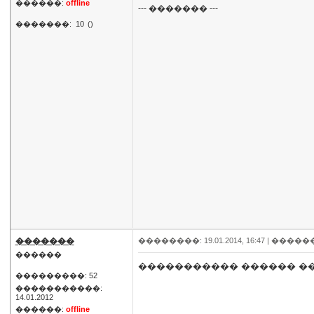
������:
offline
--- ������� ---
�������:
10
()
�������
��������: 19.01.2014, 16:47 |
�����
������
����������� ������ ��
���������: 52
�����������:
14.01.2012
������:
offline