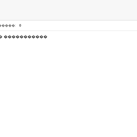
�����:
0
� �����������