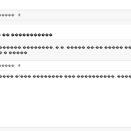
�����:
0
� �� �����������
����� ��������, �.�. ����� ��-�� ����� �
� � �����
�����:
0
���� �/��� �������� ��� ����������, ��