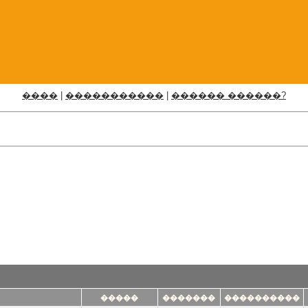
����
|
�����������
|
������ ������?
�����
�������
����������