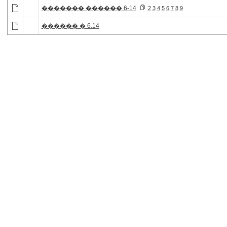
������� ������ 6-14
2
3
4
5
6
7
8
9
������ � 6.14