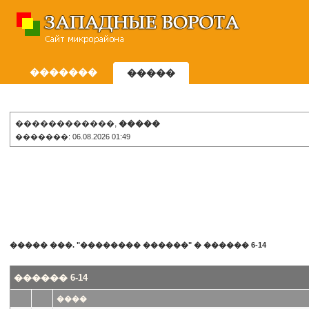
�������
�����
������������,
�����
�������: 06.08.2026 01:49
����� ���. "�������� ������"
�
������ 6-14
������ 6-14
����