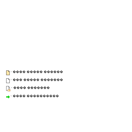
- ���� ����� ������
- ��� ����� �������
- ���� �������
- ���� ����������