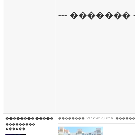
--- ������� -
�������� �����
��������: 29.12.2017, 00:16 |
������
���������
������