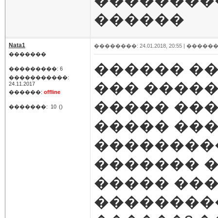
��������
������
Nata1
��������: 24.01.2018, 20:55 |
������
�������
������ ��
���������: 6
�����������:
��� �����
24.11.2017
������:
offline
����� ���
�������:
10
()
����� ���
���������
������� �
����� ���
���������