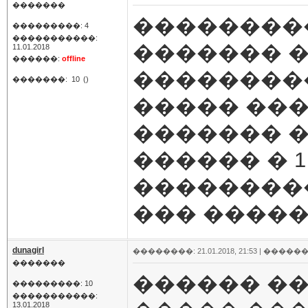
�������
���������
���������: 4
�����������:
������� �
11.01.2018
������:
offline
���������
�������:
10
()
����� ��
������� �
������ � 
���������
��� �����
dunagirl
��������: 21.01.2018, 21:53 |
������
�������
������ ��
���������: 10
�����������:
13.01.2018