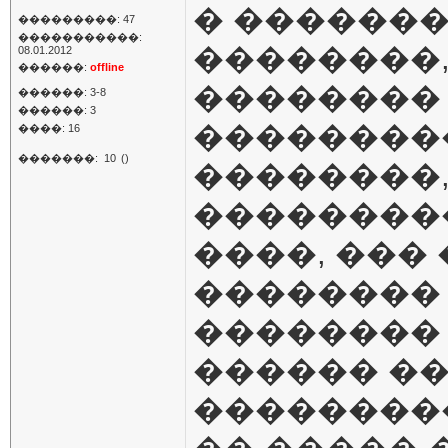
� �������
���������: 47
�����������:
��������,
08.01.2012
������:
offline
��������
������: 3-8
������: 3
��������
����: 16
�������:
10
()
��������,
���������
����, ���
�������� 
��������
������ �
��������