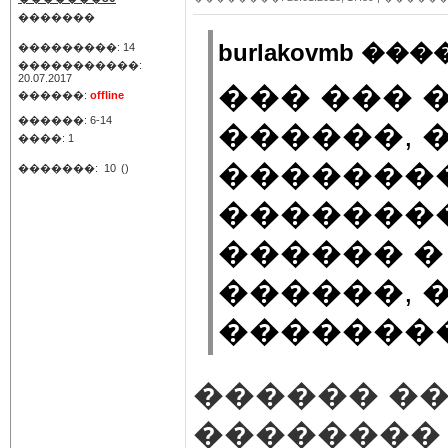
�������
burlakovmb ���
���������: 14
�����������:
20.07.2017
��� ��� 
������:
offline
������: 6-14
������, 
����: 1
�������
�������:
10
()
��������
������ �
������, 
�������
������ ��
��������