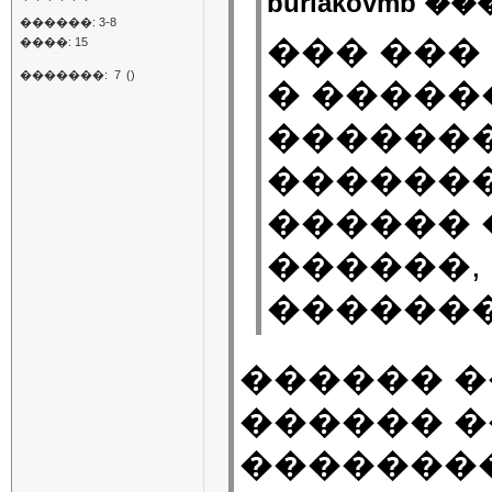
burlakovmb ��
������: 3-8
��� ���
����: 15
�������:
7
()
� �����
������
�������
������ 
������,
�������
������ �
������ �
�������