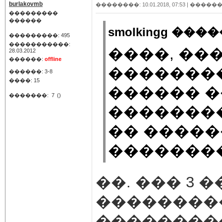
burlakovmb
��������: 10.01.2018, 07:53 |
������
���������
������
smolkingg ����
���������: 495
�����������:
����, ��
28.03.2012
������:
offline
�������
������: 3-8
����: 15
������ 
�������:
7
()
�������
�� �����
�������
��. ��� 3 
��������
��������