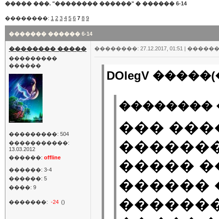
����� ���. "�������� ������"
�
������ 6-14
��������:
1
2
3
4
5
6
7
8
9
������� ������ 6-14
�������� �����
��������: 27.12.2017, 01:51 |
������
���������
������
DOlegV �����(�
�������� 
��� ���
���������: 504
������
�����������:
13.03.2012
������:
offline
����� �
������: 3-4
������: 5
������ 
����: 9
�������
�������:
-24
()