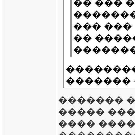
�� ��� 
�������
��� ���
�� ����
�������
�������
������� 
������� �
����� ���
���� ����