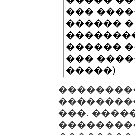
��� ����
������ �
��������
������ �
��� ����
�����)
��������
����������
���. ����
���������