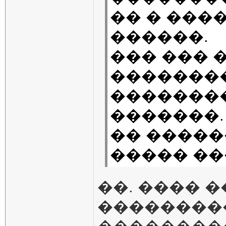
�� � ���
������.
��� ��� 
��������
��������
�������.
�� ����
����� ��
��. ���� 
���������