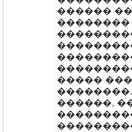
������ ��
�������� 
��������
��������
��������
��������
����� ���
��������.
������, 
��������
��������