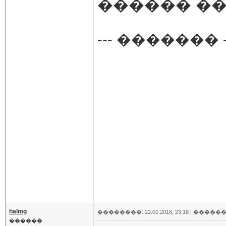
������ �
--- ������� -
halmg
��������: 22.01.2018, 23:18 |
������
������