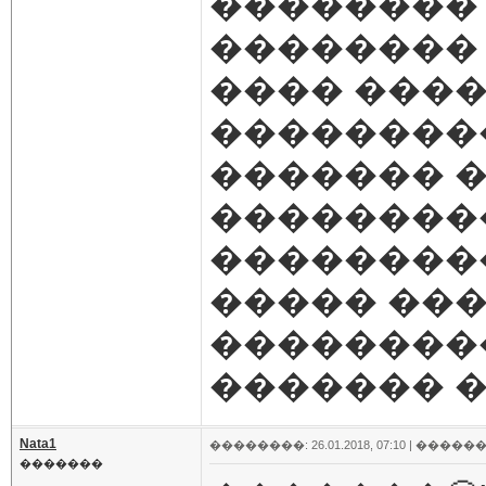
��������
�������� 
���� ���
���������
������� �
��������
��������
����� ���
��������
������� ��
Nata1
��������: 26.01.2018, 07:10 |
������
�������