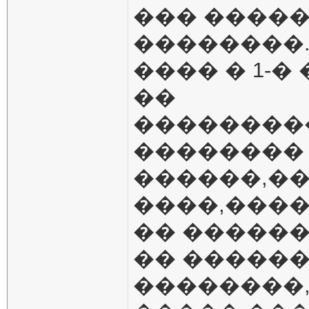
��� �����
��������
���� � 1-�
��
��������
��������
������,�
����,����
�� ������
�� ������
��������