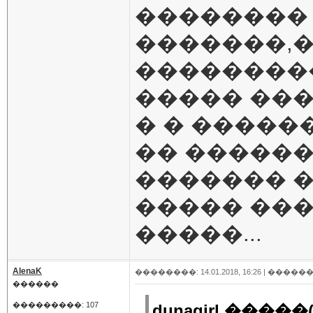
�������� �
�������,
���������
����� ��
� � �����
�� ������
������� 
����� ���
�����...
AlenaK
��������: 14.01.2018, 16:26 |
������
������
���������: 107
dunagirl �����(