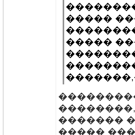
��������
����� ��
��������
����� ��
��������
��������
�������,�
��������
��������,
������� �
����� ���