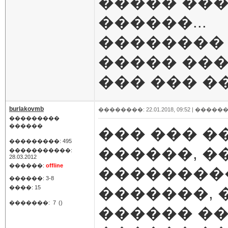
����� ��
������...
��������
����� ��
��� ��� �
burlakovmb
��������: 22.01.2018, 09:52 |
������
���������
������
��� ��� �
���������: 495
������, 
�����������:
28.03.2012
������:
offline
��������
������: 3-8
����: 15
�������, 
�������:
7
()
������ ��