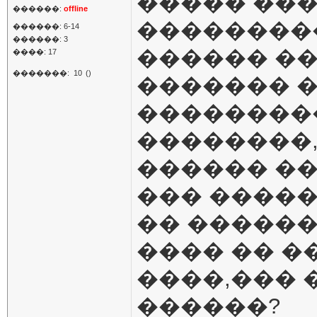
����� ���
������:
offline
��������
������: 6-14
������: 3
������ ��
����: 17
�������:
10
()
������� 
��������
��������,
������ ��
��� ����
�� ������
���� �� �
����,��� 
������?