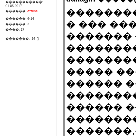
�����������:
01.05.2017
��������
������:
offline
������: 6-14
� ��� ��
������: 3
����: 17
�������
�������:
16
()
��������
��������
����� ��
������ �
��������
������ �
�������� 
�������,