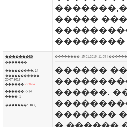
�������,�
����� ���
���������
��������
�������80
��������: 15.01.2018, 11:05 |
������
�������
������ ��
���������: 14
�����������:
���������
20.07.2017
������:
offline
������. �
������: 6-14
����: 1
���������
�������:
10
()
������� �
� ������ 