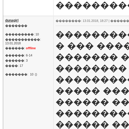
���������
dunagirl
��������: 13.01.2018, 18:27 |
������
�������
��������
���������: 10
�����������:
� ��� ���
13.01.2018
������:
offline
������� 
������: 6-14
������: 3
�������� 
����: 17
�������:
10
()
���������
����� ���
������ �
���������
������ �