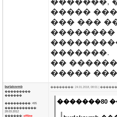
�������, 
����� ���
��� ��� �
�������� 
��������
�������.
�� �����
����� ��
burlakovmb
��������: 24.01.2018, 08:01 |
������
���������
������
�������80 �
���������: 495
�����������:
28.03.2012
������:
offline