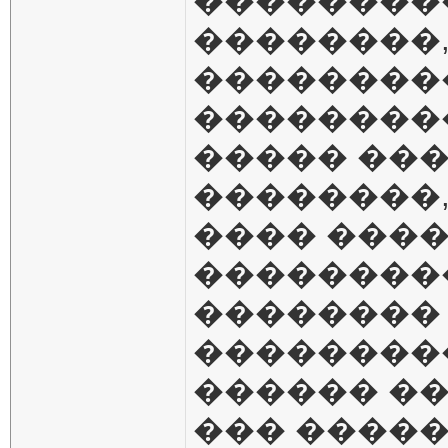
���������
��������,
��������
��������
����� ��
��������,
���� ����
���������
��������
���������
������ �
��� �����