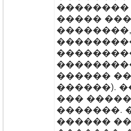
�������� 
����� ���
��������,
��������
���������
���������
������ ��
������). 
��� �����
�������. 
������ ��