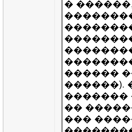
� ������
��������
��������
�������
��������
��������
������ �
������).
������� 
�� �����
��� ����
��������