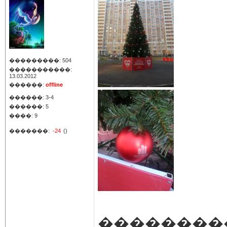
���������: 504
�����������:
13.03.2012
������:
offline
������: 3-4
������: 5
����: 9
�������:
-24
()
��������