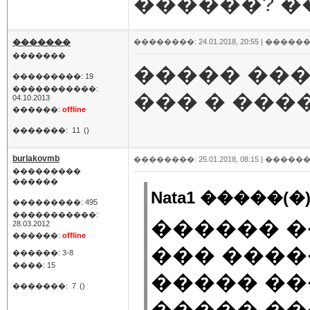
������? �
�������
��������: 24.01.2018, 20:55 |
������
�������
����� ���
���������: 19
�����������:
��� � ���
04.10.2013
������:
offline
�������:
11
()
burlakovmb
��������: 25.01.2018, 08:15 |
������
���������
������
Nata1 �����(�)
���������: 495
�����������:
������ �
28.03.2012
������:
offline
��� ����
������: 3-8
����: 15
����� ��
�������:
7
()
����� ��