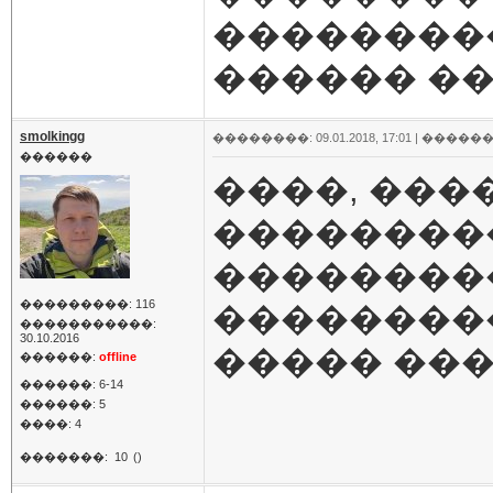
��������
������ ���
smolkingg
��������: 09.01.2018, 17:01 |
������
������
����, ���
��������
��������
���������: 116
��������
�����������:
30.10.2016
����� ��
������:
offline
������: 6-14
������: 5
����: 4
�������:
10
()