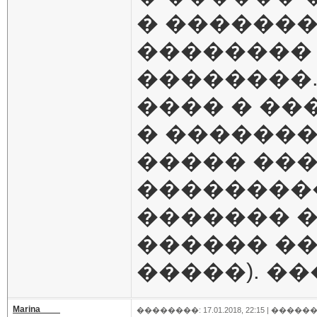
� �������
��������
��������
���� � ���
� ������
����� ��
��������
������� �
������ �
�����). ��
Marina____
��������: 17.01.2018, 22:15 |
������