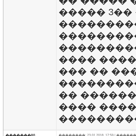
�� ����� �
����� 3��
���������
��������
���������
���� ���� 
��� �� ��
��������
�� ������
���� ���
��������
�������80
��������: 23.01.2018, 17:59 |
������