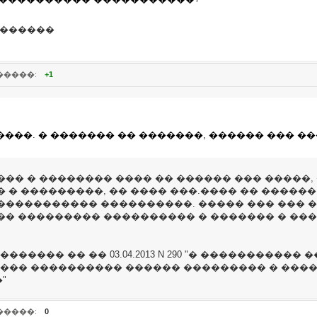
�������
�����:
+1
���. � ������� �� �������, ������ ��� ���
���� � �������� ���� �� ������ ��� �����,
 � ���������, �� ���� ���.���� �� �����
����������� ����������. ����� ��� ��� �
�� ��������� ���������� � ������� � ��
���� �� �� 03.04.2013 N 290 "� ����������
�� ���������� ������ ��������� � ����
"
�����:
0