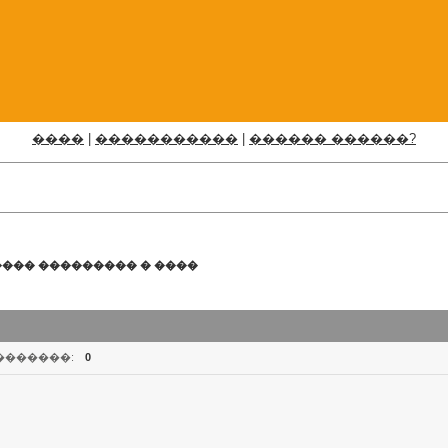
����
|
�����������
|
������ ������?
���� ��������� � ����
�������:
0