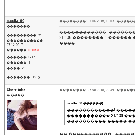
natella_90
��������: 07.06.2018, 19:03 |
�����
�������
������������! ��������
���������: 21
21/106 �������� 1 ����
�����������:
����
07.12.2017
������:
offline
������: 5-17
������: 1
����: 20
�������:
12
()
Ekaterinka
��������: 07.06.2018, 20:34 |
�����
� ����
natella_90 �����(�):
������������! ������
����������� 21/106 �
���������� ����� �
�� ����������� , �����