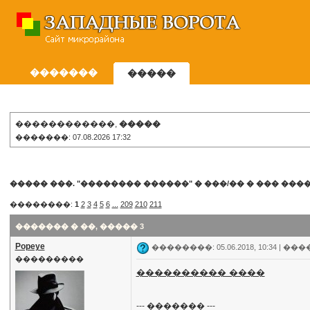
�������
�����
������������,
�����
�������: 07.08.2026 17:32
����� ���. "�������� ������"
�
���/�� � ��� ���
��������:
1
2
3
4
5
6
...
209
210
211
������� � ��, ����� 3
Popeye
��������: 05.06.2018, 10:34 |
���
���������
���������� ����
--- ������� ---