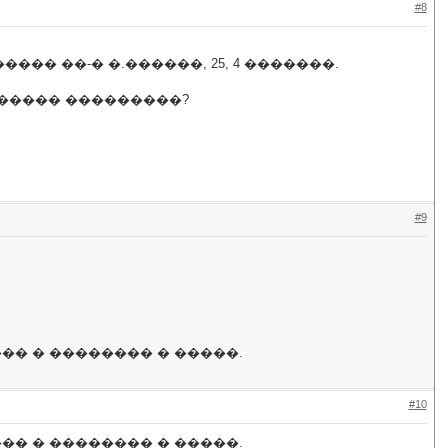
#8
� ��-� �.������, 25, 4 �������.
����� ���������?
#9
�� � �������� � �����.
#10
�� � �������� � �����.