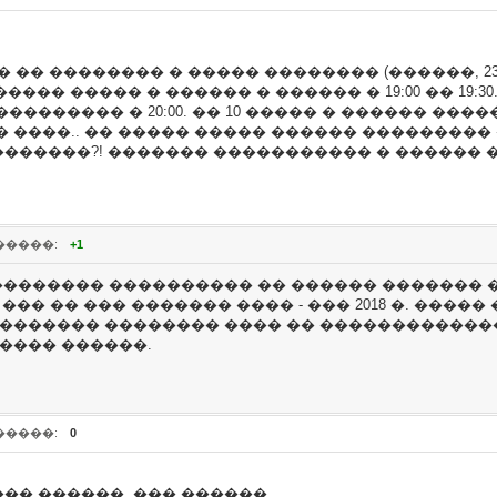
� �� �������� � ����� �������� (������, 23
����� ����� � ������ � ������ � 19:00 �� 19
�������� � 20:00. �� 10 ����� � ������ ��
 ����.. �� ����� ����� ������ ���������
������?! ������� ����������� � ������ 
�����:
+1
��������� ���������� �� ������ ������� 
�� �� ��� ������� ���� - ��� 2018 �. ����
�������� �������� ���� �� �������������
���� ������.
�����:
0
�� ������, ��� ������.