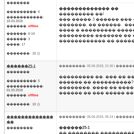
�������
������������� ��
���������: 6
��������� ��!
�����������:
��� ����� 3 ������ ��� 
16.03.2018
�������, �� ������.. ��
������:
offline
���� � ��������� �����
������: 6-14
��������� ������� �� �
������: 3
������������ �� �����
����: 17
�������:
10
()
������25-1
��������: 05.06.2018, 21:30 |
�����
�������
��������� ��. ��� �� 
���������: 5
������ �� ����������? �
�����������:
��������. ���� �� ���
01.03.2018
������ �� ��� ����� ��
������:
offline
�������:
10
()
�������������
��������: 06.06.2018, 05:14 |
�����
��
������25-1
��������
�� �������� ���������