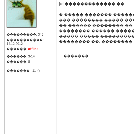
[/q]
������������� ��
� ����� ������� ������
��� �������� ����� ���
�� ������ �������� ��
��������.������ �����
���������: 343
����� ����� ���������
�����������:
�������� ��. �������� 1
14.12.2012
������:
offline
--- ������� ---
������: 3-14
������: 8
�������:
11
()