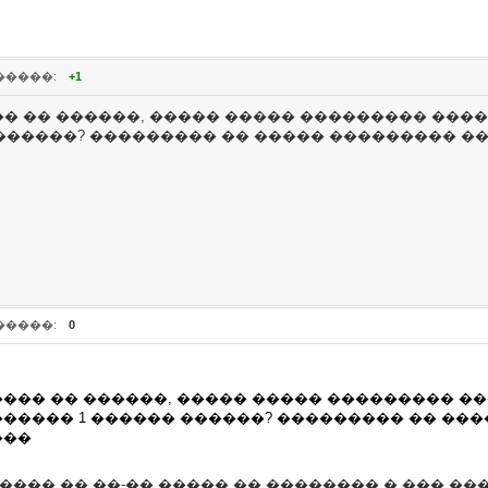
�����:
+1
 �� ������, ����� ����� ��������� �����
�� ������? ��������� �� ����� ��������� 
�����:
0
�� �� ������, ����� ����� ��������� ���
������� 1 ������ ������? ��������� �� ��
���
���� �� ��-�� ����� �� �������� � ��� ���