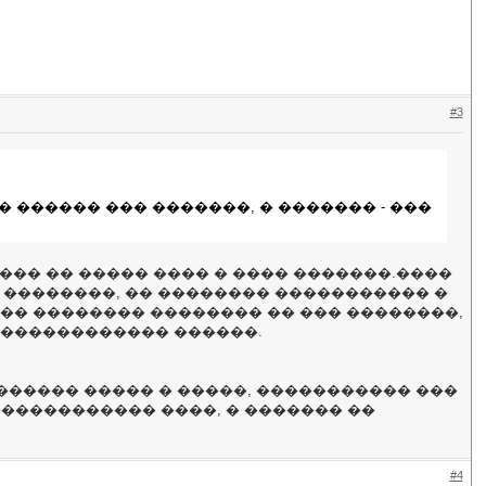
#3
 ������ ��� �������, � ������� - ���
 ��� �� ����� ���� � ���� �������.����
� ��������, �� �������� ����������� �
�� �������� �������� �� ��� ��������,
������������� ������.
� ������� ����� � �����, ����������� ���
����������� ����, � ������� ��
#4