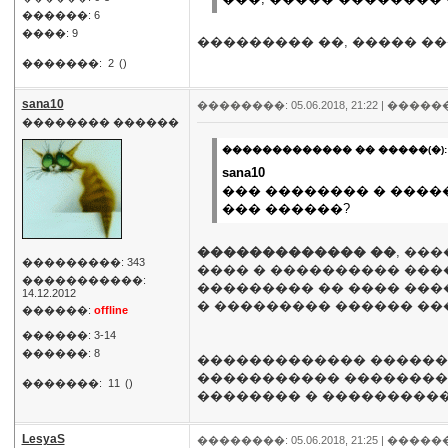
������: 6
����: 9
��������� ��, ����� �
�������:
2
()
sana10
��������: 05.06.2018, 21:22 |
�����
�������� ������
������������� �� �����(�):
sana10
��� �������� � �����
��� ������?
������������� ��
, ��
���������: 343
���� � ���������� ����
�����������:
��������� �� ���� ���
14.12.2012
� ��������� ������ ��
������:
offline
������: 3-14
������: 8
������������� ���������
����������� ���������
�������:
11
()
�������� � ����������
LesyaS
��������: 05.06.2018, 21:25 |
�����