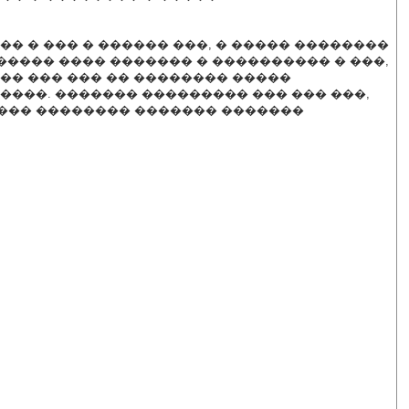
� � ��� � ������ ���, � ����� ��������
����� ���� ������� � ���������� � ���,
�� ��� ��� �� �������� �����
����. ������� ��������� ��� ��� ���,
���� �������� ������� �������