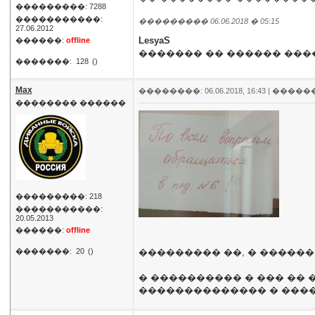
���������: 7288
�����������:
��������� 06.06.2018 � 05:15
27.06.2012
LesyaS
������:
offline
������� �� ������ ���
�������:
128
()
Max
��������: 06.06.2018, 16:43 |
�����
�������� ������
���������: 218
�����������:
20.05.2013
������:
offline
�������:
20
()
��������� ��, � ������
� ���������� � ��� �� 
�������������� � ����