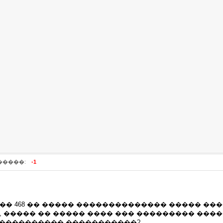
�����:
-1
� 468 �� ����� �������������� ����� ��������
 ����� �� ����� ���� ��� ��������� ���
 ���������� �����������?