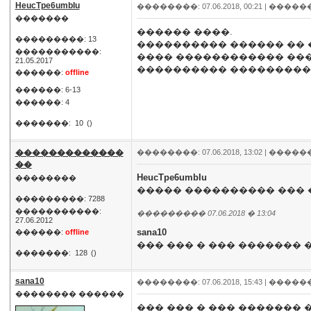
HeucTpe6umbIu
��������: 07.06.2018, 00:21 |
�����
�������
������ ����.
���������: 13
���������� ������ �� �
�����������:
���� ������������ ��
21.05.2017
���������� ����������
������:
offline
������: 6-13
������: 4
�������:
10
()
�������������
��������: 07.06.2018, 13:02 |
�����
��
HeucTpe6umbIu
��������
����� ���������� ��� 
���������: 7288
�����������:
��������� 07.06.2018 � 13:04
27.06.2012
sana10
������:
offline
��� ��� � ��� ������� 
�������:
128
()
sana10
��������: 07.06.2018, 15:43 |
�����
�������� ������
��� ��� � ��� ������� 