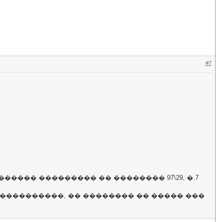
#7
��� ��������� �� �������� 97\29, �.7
�����������, �� �������� �� ����� ���