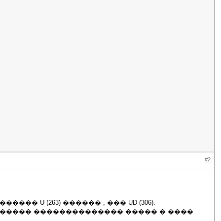
#2
� U (263) ������ , ��� UD (306).
������ �������������� ����� � ����