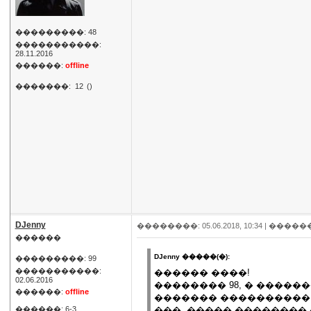
���������: 48
�����������:
28.11.2016
������:
offline
�������:
12
()
DJenny
��������: 05.06.2018, 10:34 |
�����
������
DJenny �����(�):
���������: 99
�����������:
������ ����!
02.06.2016
�������� 98, � �������
������:
offline
������� ����������,
������: 6-3
���, ����� ��������