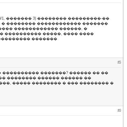
/1, ������� 3) �������� ���������-��
:30. � �������� ������������ �������
������ ������������ ������, �
 � ���������� �����, ���� ����
��������� �������
#5
� ���������� �������? ������ �� ��
� �� �������� ������ ������ ��
��, ����� �������� � ��� �������� �
#6