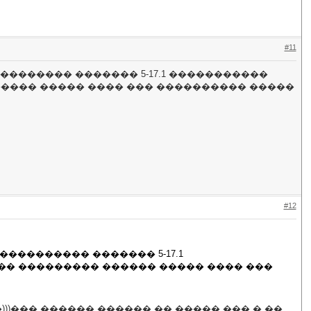
#11
������� ������� 5-17.1 �����������
������ ����� ���� ��� ���������� �����
#12
��������� ������� 5-17.1
��� ��������� ������ ����� ���� ���
)))��� ������ ������ �� ����� ��� � ��