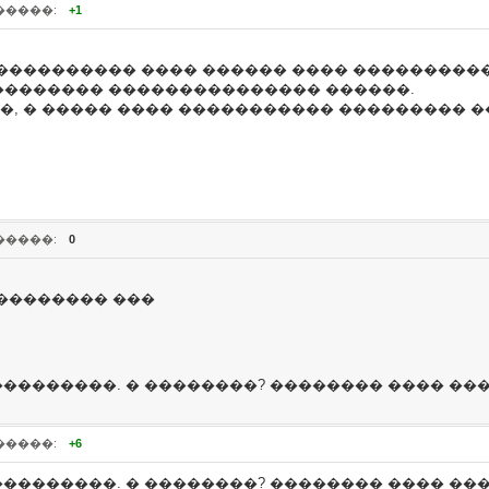
�����:
+1
��������� ���� ������ ���� �������������
�������� ��������������� ������.
, � ����� ���� ����������� ��������� �
�����:
0
�������� ���
���������. � ��������? �������� ���� ���
�����:
+6
���������. � ��������? �������� ���� ���