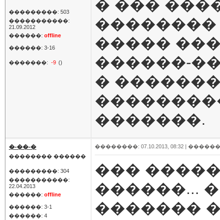
� ��� ���
���������: 503
�������� 
�����������:
21.09.2012
������:
offline
����� ��
������: 3-16
������-�
�������:
-9
()
� ������
���������
�������.
�-��-�
��������: 07.10.2013, 08:32 |
������
�������� ������
��� �����
���������: 304
�����������:
������... 
22.04.2013
������:
offline
������� 
������: 3-1
������: 4