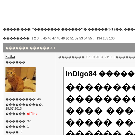
����� ���. "�������� ������"
�
������ 3-1 (��. ���
��������:
1
2
3
...
45
46
47
48
49
50
51
52
53
54
55
...
134
135
136
������� ������ 3-1
katka
��������: 02.10.2013, 21:11 |
������
������
InDigo84 �����
�������
��������:
���������: 46
�����������:
���� ���
19.07.2013
������:
offline
����� ��
������: 3-1
������: 1
������ 
����: 2