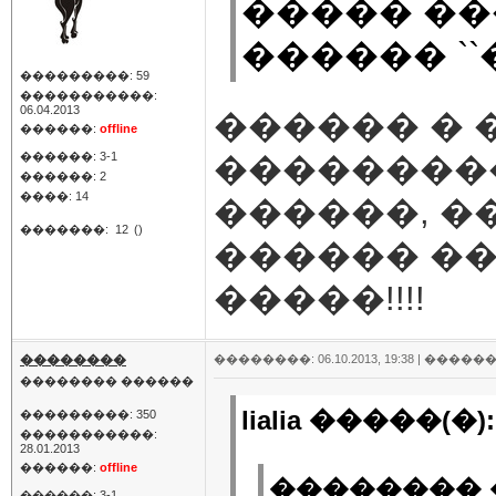
����� ��
������ ``
���������: 59
�����������:
06.04.2013
������ � 
������:
offline
������: 3-1
��������
������: 2
����: 14
������, �
�������:
12
()
������ ��
�����!!!!
��������
��������: 06.10.2013, 19:38 |
������
�������� ������
lialia �����(�):
���������: 350
�����������:
28.01.2013
������:
offline
�������� �
������: 3-1