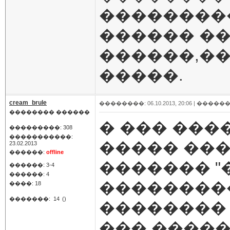
���������
������ ��
������,��
�����.
cream_brule
��������: 06.10.2013, 20:06 |
������
�������� ������
� ��� ���
���������: 308
�����������:
����� ��
23.02.2013
������:
offline
������� "
������: 3-4
������: 4
���������
����: 18
�������:
14
()
�������� 
��� ����� 