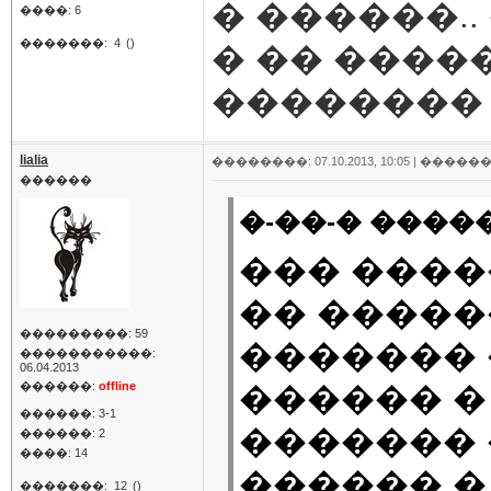
� ������.
����: 6
�������:
4
()
� �� ����
��������
lialia
��������: 07.10.2013, 10:05 |
������
������
�-��-� �����
��� ����
�� ������
���������: 59
������� 
�����������:
06.04.2013
������:
offline
������ � 
������: 3-1
������� 
������: 2
����: 14
������ �
�������:
12
()