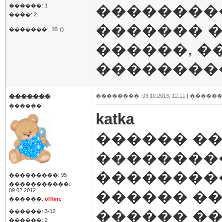
���������
������: 1
����: 2
������� 
�������:
10
()
������, �
����������
�������
��������: 03.10.2013, 12:11 |
������
������
katka
������ ��
���������
���������
���������: 95
�����������:
09.02.2012
������ ��
������:
offline
������ �
������: 3-12
������: 2