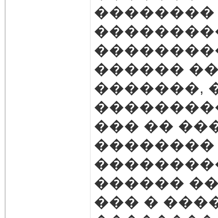
��������
��������
���������
������ ��
�������, 
��������
��� �� ��
��������
���������
������ ��
��� � ���