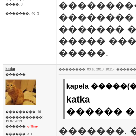
���������
����: 3
�������:
40
()
�������� 
������� �
����� ��
�����.
katka
��������: 03.10.2013, 10:25 |
������
������
kapela �����(�
katka
������ �
���������: 46
�����������:
19.07.2013
������:
offline
�������.
������: 3-1