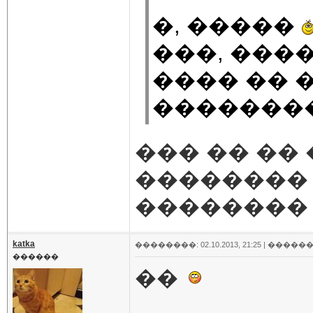
�, �����
���, ����
���� �� 
�������
��� �� ��
��������
�������� �
katka
��������: 02.10.2013, 21:25 |
������
������
��