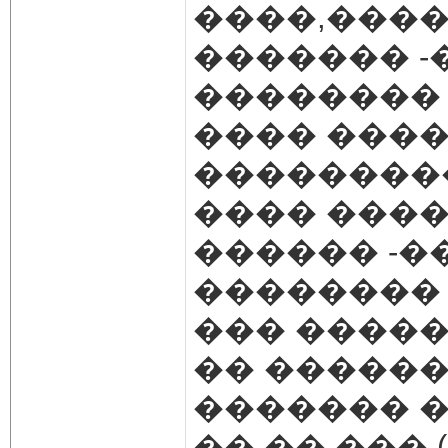
����,����
������� -
�������� ���
���� ����
��������
���� ����
������ -�
��������
��� ����
�� ������
������� �
�� �� ��� ((