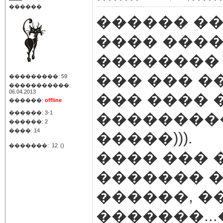
������
������ ��
���� ����
�������� 
��� ��� �
���������: 59
�����������:
06.04.2013
��� ���� 
������:
offline
������: 3-1
��������
������: 2
����: 14
�����))).
�������:
12
()
���� ��� 
������� �
������, �
�������...