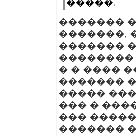
�����.
������� �
�������, �
������� �
�������� 
� � ���� 
������� �
����� ���,
��� � ���
��� �����
������� 