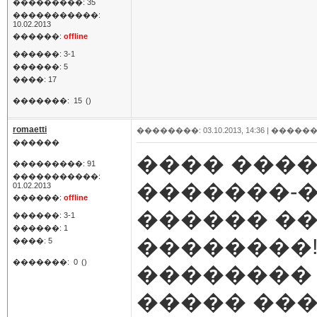
���������: 35
�����������:
10.02.2013
������:
offline
������: 3-1
������: 5
����: 17
�������:
15
()
romaetti
��������: 03.10.2013, 14:36 |
������
������
���� ����
���������: 91
�����������:
�������-
01.02.2013
������:
offline
������ ��
������: 3-1
������: 1
��������
����: 5
�������:
0
()
��������
����� ��