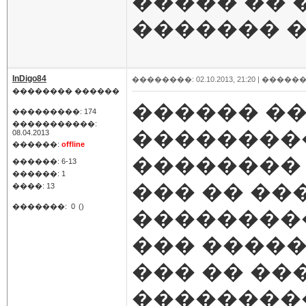
����� �� 
������� 
InDigo84
��������: 02.10.2013, 21:20 |
������
�������� ������
������ ��
���������: 174
�����������:
���������
08.04.2013
������:
offline
�������� 
������: 6-13
������: 1
��� �� ��
����: 13
�������:
0
()
��������
��� �����
��� �� ��
��������