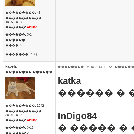
���������: 46
�����������:
19.07.2013
������:
offline
������: 3-1
������: 1
����: 2
�������:
10
()
kapela
��������: 03.10.2013, 10:22 |
������
�������� ������
katka
������ � 
���������: 1042
�����������:
InDigo84
30.01.2012
������:
offline
� ����� �
������: 3-12
������: 2