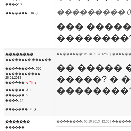
����: 3
��������� 03.10
�������:
10
()
��� �����
��������
��������
��������: 03.10.2013, 12:30 |
������
�������� ������
�� ����� 
���������: 350
�����������:
�����? � �
28.01.2013
������:
offline
��������
������: 3-1
������: 5
����: 14
�������:
0
()
�������
��������: 03.10.2013, 12:36 |
������
������