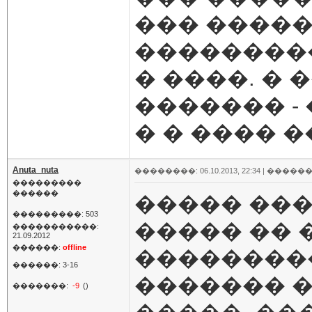
��� �����
���������
� ����. � 
������� -
� � ���� 
Anuta_nuta
��������: 06.10.2013, 22:34 |
������
���������
������
����� ��
���������: 503
����� �� 
�����������:
21.09.2012
������:
offline
��������
������: 3-16
������� �
�������:
-9
()