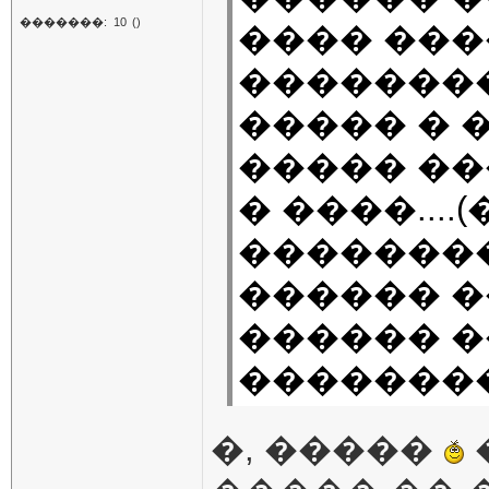
�������:
10
()
���� ��
��������
����� � 
����� ��
� ����...
��������
������ �
������ ��
�������
�, �����