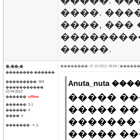
�����. ��
����. ���
����, ���
���������
�����.
�-��-�
��������: 07.10.2013, 08:04 |
������
�������� ������
Anuta_nuta ���
���������: 304
�����������:
22.04.2013
����� �
������:
offline
������: 3-1
����� ��
������: 4
����: 6
������� 
�������:
4
()
����� ��