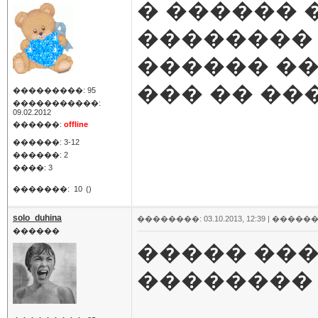
� ������ 
�������� 
������ ���
��� �� ��
���������: 95
�����������:
09.02.2012
������:
offline
������: 3-12
������: 2
����: 3
�������:
10
()
solo_duhina
��������: 03.10.2013, 12:39 |
������
������
����� ���
��������