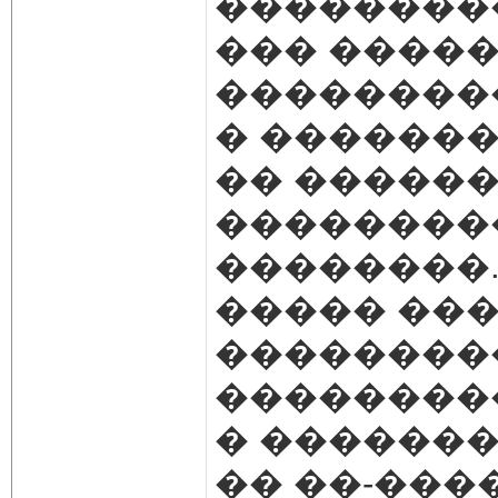
��������
��� ����
��������
� �������
�� ������
��������
��������
����� ����
���������
��������
� �������
�� ��-���