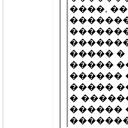
����, �
�������
������
�������
����� �
����� �
������ �
����� �
� �����
������ �
������