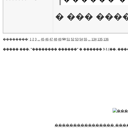
� ��� ���
��������:
1
2
3
...
45
46
47
48
49
50
51
52
53
54
55
...
134
135
136
����� ���. "�������� ������"
�
������ 3-1 (��. ���
���������������� ���