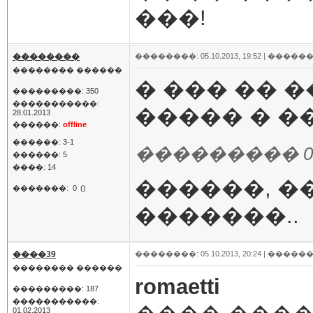
���!
��������
��������: 05.10.2013, 19:52 |
������
�������� ������
� ��� �� 
���������: 350
�����������:
����� � ��
28.01.2013
������:
offline
������: 3-1
��������� 05.10
������: 5
����: 14
������, �
�������:
0
()
�������..
����39
��������: 05.10.2013, 20:24 |
������
�������� ������
romaetti
���������: 187
�����������:
01.02.2013