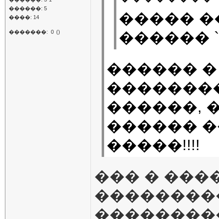
������: 5
����� �
����: 14
�������:
0
()
������ `
������ �
�������
������, 
������ �
�����!!!!
��� � ����
��������
��������