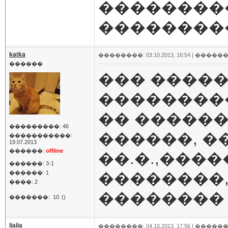
���������
���������
katka
��������: 03.10.2013, 16:54 |
������
������
��� �����
��������
�� �������
���������: 46
������, ��
�����������:
19.07.2013
������:
offline
��.�.,����
������: 3-1
������: 1
��������,
����: 2
�������
�������:
10
()
lialia
��������: 04.10.2013, 17:56 |
������