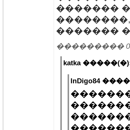
������� �
��������,
������� �
��������� 02.10
katka �����(�)
InDigo84 ����
������
��������:
�������
�������