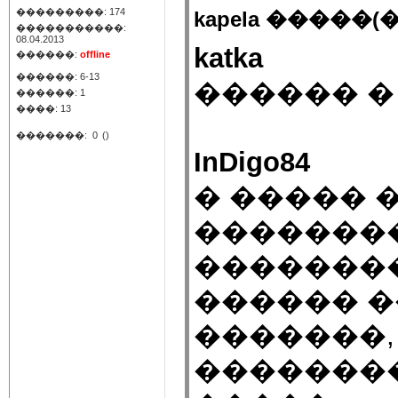
���������: 174
kapela �����(�
�����������:
08.04.2013
katka
������:
offline
������: 6-13
������ �
������: 1
����: 13
�������:
0
()
InDigo84
� ����� 
��������
��������
������ �
�������,
�������