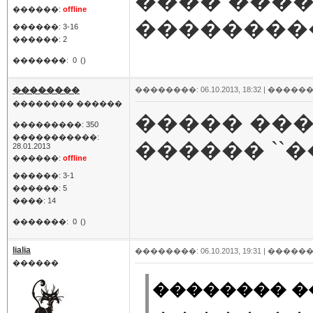
���� ����
������:
offline
��������
������: 3-16
������: 2
�������:
0
()
��������
��������: 06.10.2013, 18:32 |
������
�������� ������
����� ���
���������: 350
�����������:
������ ``�
28.01.2013
������:
offline
������: 3-1
������: 5
����: 14
�������:
0
()
lialia
��������: 06.10.2013, 19:31 |
������
������
�������� ��