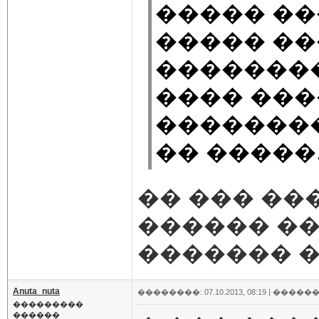
����� ��
����� ��
��������
���� ���
��������
�� �����
�� ��� ��
������ ��
������� ��
Anuta_nuta
��������: 07.10.2013, 08:19 |
������
���������
������