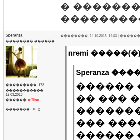
� ������
���������
Speranza
��������: 14.10.2013, 14:03 |
������
�������� ������
nremi �����(�)
Speranza ����
������ 
���������: 172
�����������:
12.03.2013
�� ��� 
������:
offline
�������
�������:
10
()
��� ���
������ 