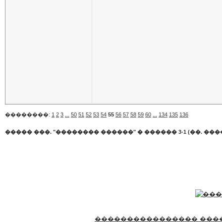
��������:
1
2
3
...
50
51
52
53
54
55
56
57
58
59
60
...
134
135
136
����� ���. "�������� ������"
�
������ 3-1 (��. ���
���������������� ���