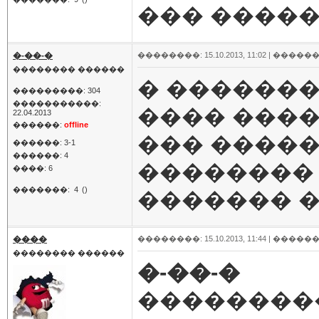
��� ����
�-��-�
��������: 15.10.2013, 11:02 |
������
�������� ������
� ������
���������: 304
�����������:
���� ����
22.04.2013
������:
offline
��� �����
������: 3-1
������: 4
��������
����: 6
�������:
4
()
������� 
����
��������: 15.10.2013, 11:44 |
������
�������� ������
�-��-�
���������