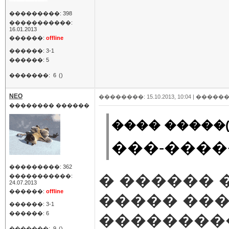
���������: 398
�����������:
16.01.2013
������:
offline
������: 3-1
������: 5
�������:
6
()
NEO
��������: 15.10.2013, 10:04 |
������
�������� ������
���� �����(
���-����
���������: 362
� ������ �
�����������:
24.07.2013
������:
offline
����� ���
������: 3-1
������: 6
��������
�������:
9
()