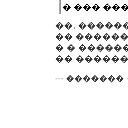
� ��� ��
��, �����
�� ������
� � �����
�� ������
--- ������� -