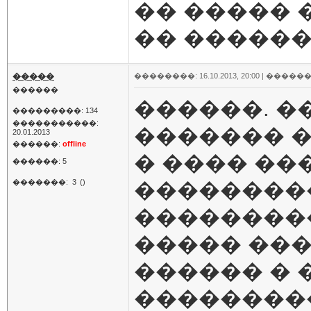
�� �����
�� �����
�����
��������: 16.10.2013, 20:00 |
������
������
������. �
���������: 134
�����������:
������� �
20.01.2013
������:
offline
� ���� ��
������: 5
�������:
3
()
���������
���������
����� ���
������ � 
��������