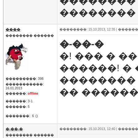
��������
��������
����
��������: 15.10.2013, 12:35 |
������
�������� ������
�-��-�
�! ��� � �
������! �
�������� 
���������: 398
�����������:
16.01.2013
�� ������
������:
offline
������: 3-1
������: 5
�������:
6
()
�-��-�
��������: 15.10.2013, 12:40 |
������
�������� ������