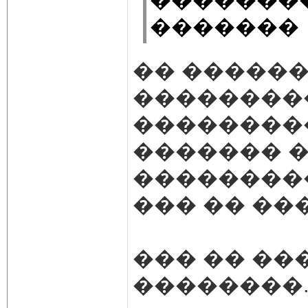
�������
�� ������
���������
��������
������� �
���������
��� �� ��
��� �� ��
��������..