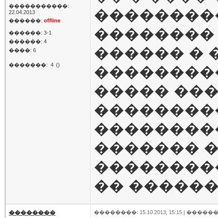
�����������:
��������
22.04.2013
������:
offline
�������� 
������: 3-1
������: 4
������ � 
����: 6
�������:
4
()
���������
����� ���
��������
���������
������� �
��������
�� ������.
��������
��������: 15.10.2013, 15:15 |
������