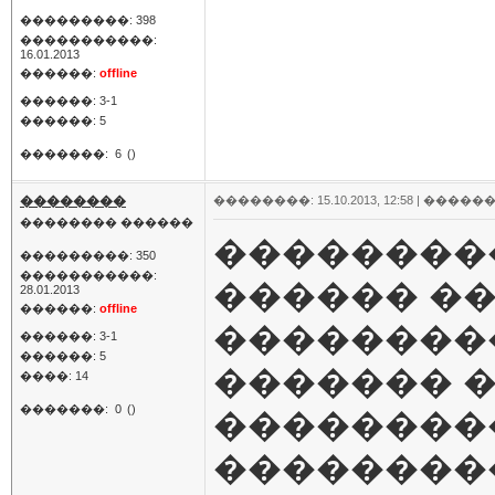
���������: 398
�����������:
16.01.2013
������:
offline
������: 3-1
������: 5
�������:
6
()
��������
��������: 15.10.2013, 12:58 |
������
�������� ������
���������
���������: 350
�����������:
������ �
28.01.2013
������:
offline
��������
������: 3-1
������: 5
������� �
����: 14
�������:
0
()
��������
��������