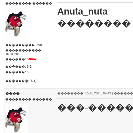
�������� ������
Anuta_nuta
�������� 
���������: 398
�����������:
16.01.2013
������:
offline
������: 3-1
������: 5
�������:
6
()
����
��������: 15.10.2013, 09:49 |
������
�������� ������
���-�����