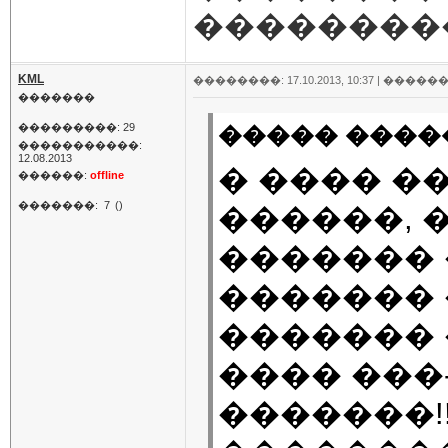
��������
KML
��������: 17.10.2013, 10:37 |
������
�������
���������: 29
����� �����
�����������:
12.08.2013
� ���� �
������:
offline
�������:
7
()
������, 
������� 
������� 
������� 
���� ���
�������!!!