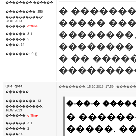
�������� ������
� �������
���������: 350
�����������:
����� ��
28.01.2013
������:
offline
��������,
������: 3-1
������: 5
��������
����: 14
�������:
0
()
� �� ����
���������
Que_qrea
��������: 15.10.2013, 17:59 |
������
�������
���������: 13
�-��-� �����
�����������:
16.07.2013
� �����
������:
offline
������: 3-1
�����. �
������: 2
����: 4