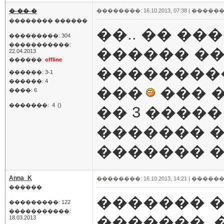
�-��-�
��������: 16.10.2013, 07:38 |
������
�������� ������
��.. �� ��
���������: 304
�����������:
������ ��
22.04.2013
������:
offline
���������
������: 3-1
������: 4
���
��� �
����: 6
�������:
4
()
�� 3 �����
������� �� 
������� ��
Anna_K
��������: 16.10.2013, 14:21 |
������
������
������� 
���������: 122
�����������:
�������, �
18.03.2013