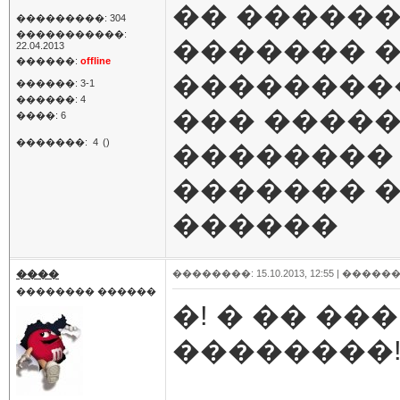
�� ������
���������: 304
�����������:
������� �
22.04.2013
������:
offline
���������
������: 3-1
������: 4
��� �����
����: 6
�������:
4
()
��������
������� �
������
����
��������: 15.10.2013, 12:55 |
������
�������� ������
�! � �� �
��������!