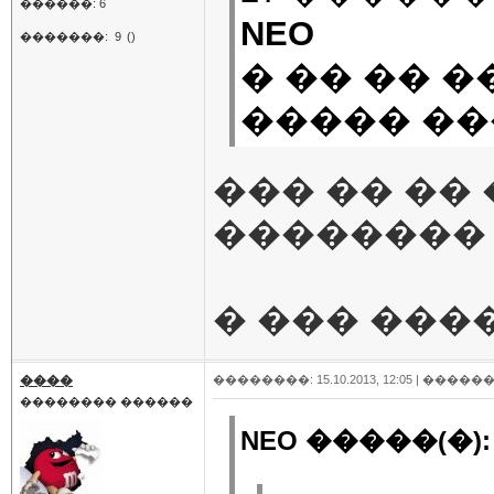
������: 6
NEO
�������:
9
()
� �� �� 
����� ��
��� �� ��
�������� 
� ��� ���
����
��������: 15.10.2013, 12:05 |
������
�������� ������
NEO �����(�):