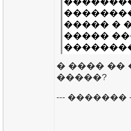
�������
�������
����� � �
����� �
�������
� ���� ��
�����?
--- ������� -