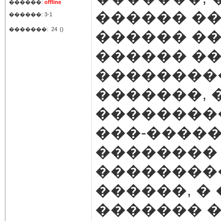
������:
offline
������ ��
������: 3-1
�������:
24
()
������ ��
������ �
��������
�������, 
��������
���-�����
��������
���������
������, �
������� ��