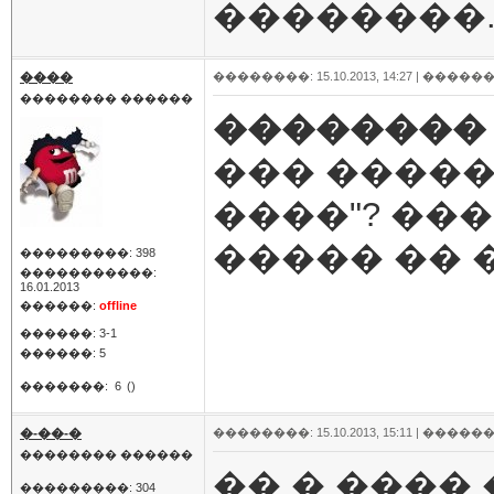
��������
����
��������: 15.10.2013, 14:27 |
������
�������� ������
��������
��� �����
����"? ��
����� �� 
���������: 398
�����������:
16.01.2013
������:
offline
������: 3-1
������: 5
�������:
6
()
�-��-�
��������: 15.10.2013, 15:11 |
������
�������� ������
�� � ���� 
���������: 304