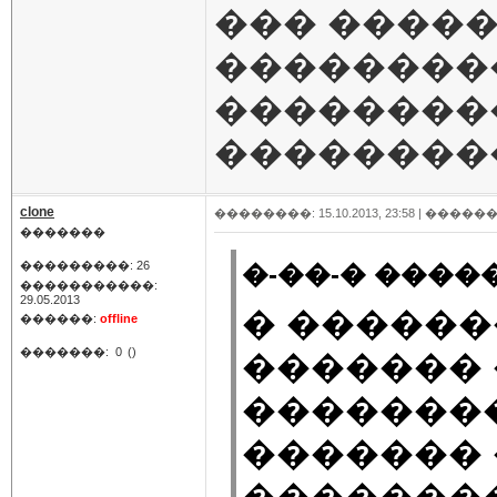
��� ����
��������
���������
���������.
clone
��������: 15.10.2013, 23:58 |
������
�������
���������: 26
�-��-� �����
�����������:
29.05.2013
� ������
������:
offline
�������:
0
()
������� 
��������
������� 
��������