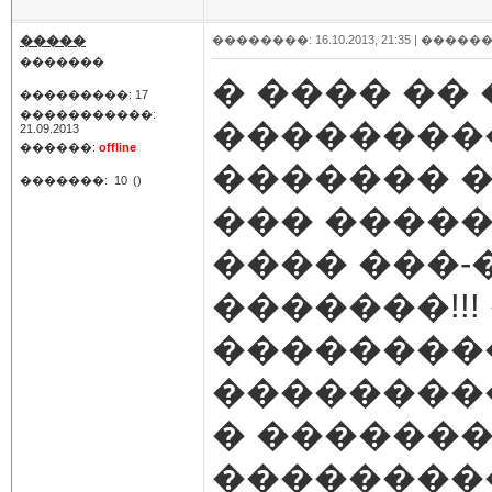
�����
��������: 16.10.2013, 21:35 |
������
�������
� ���� ��
���������: 17
�����������:
��������
21.09.2013
������:
offline
������� 
�������:
10
()
��� �����
���� ���-
�������!!! 
��������
��������
� ������� 
��������