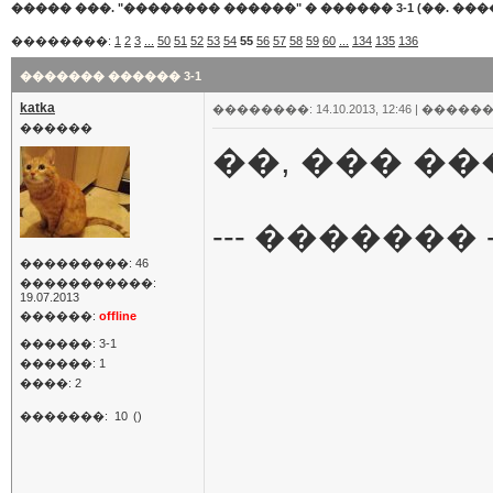
����� ���. "�������� ������"
�
������ 3-1 (��. ���
��������:
1
2
3
...
50
51
52
53
54
55
56
57
58
59
60
...
134
135
136
������� ������ 3-1
katka
��������: 14.10.2013, 12:46 |
������
������
��, ��� ���
--- ������� -
���������: 46
�����������:
19.07.2013
������:
offline
������: 3-1
������: 1
����: 2
�������:
10
()