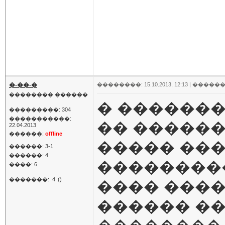
�-��-�
��������: 15.10.2013, 12:13 |
������
�������� ������
� �������
���������: 304
�����������:
�� ������
22.04.2013
������:
offline
����� ����
������: 3-1
������: 4
��������
����: 6
�������:
4
()
���� ���� 
������ ��