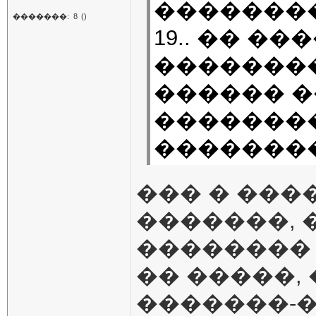
��������
�������:
8
()
19.. �� �
���������
������ �
�������
�������
��� � ���
�������, 
��������
�� �����, 
�������-