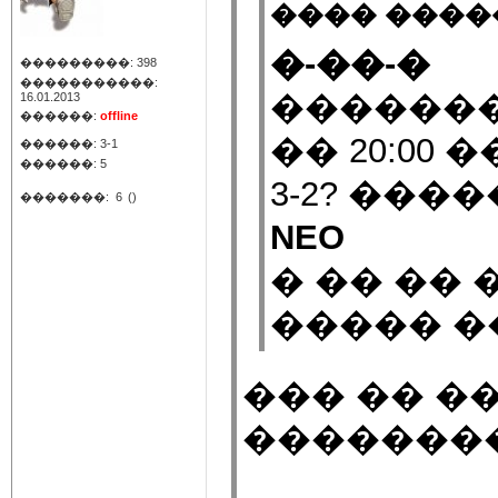
���� �����
�-��-�
���������: 398
�����������:
�������
16.01.2013
������:
offline
�� 20:00
������: 3-1
������: 5
3-2? ���
�������:
6
()
NEO
� �� �� 
����� �
��� �� �
��������