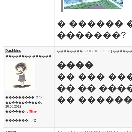
� ������ 
�������?
Dashkins
��������: 23.05.2015, 11:33 |
������
�������� ������
����
�� ��� ���
�� �� ����
�� ������
���������: 270
�����������:
26.08.2012
������:
offline
�������:
8
()