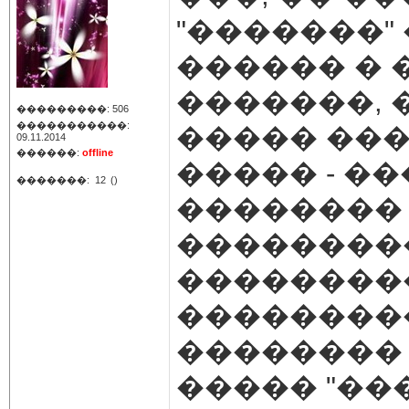
"�������"
������ � 
�������,
���������: 506
�����������:
����� ���
09.11.2014
������:
offline
����� - �
�������:
12
()
�������� 
���������
��������
���������
�������� 
����� "��