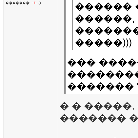
�������:
-11
()
������ 
������,
�������
�����)))
��� ����
��������
������� 
� � �����
������� 