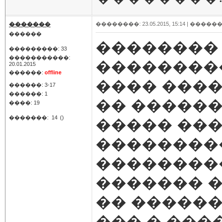
�������
��������: 23.05.2015, 15:14 |
������
������
��������
���������: 33
�����������:
��������
20.01.2015
������:
offline
���� ����
������: 3-17
������: 1
�� ������
����: 19
�������:
14
()
����� ��
��������
��������
������� 
�� �����
��� � ���