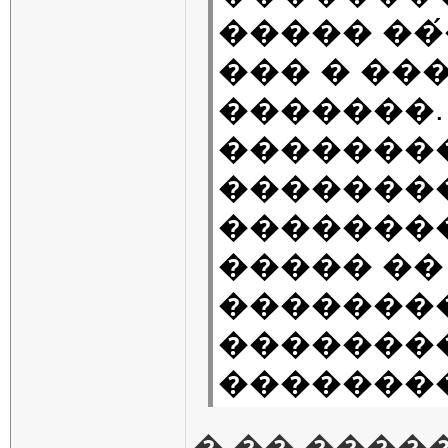
����� ��́�
��� � ��
�������.
�������
�������
�������
����� ��
�������
�������
��������
� �� �����