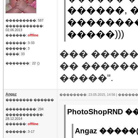
������, 
�������
���������: 587
�����������:
02.06.2013
�����)))
������:
offline
������: 3-33
������: 3
��� �����
����: 33
�� ������
�������:
22
()
�����".
Angaz
��������: 23.05.2015, 14:56 |
������
�������� ������
���������: 294
PhotoShopRND �
�����������:
28.12.2014
������:
offline
Angaz �����(
������: 3-17