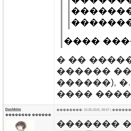
�������
�������
���� ���
� �� ����
������ ��
������), �
���� �����
Dashkins
��������: 23.05.2015, 09:07 |
������
�������� ������
������� �