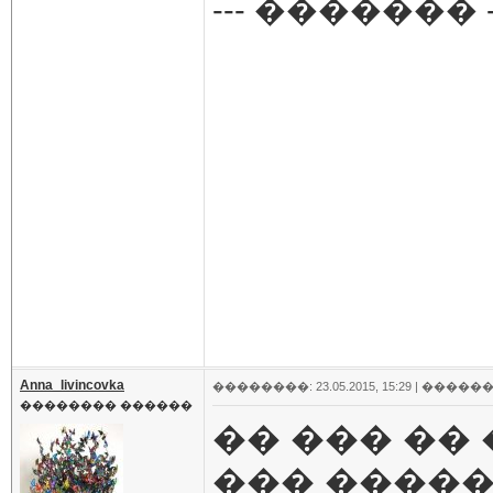
--- ������� -
Anna_livincovka
��������: 23.05.2015, 15:29 |
������
�������� ������
�� ��� ��
��� �����