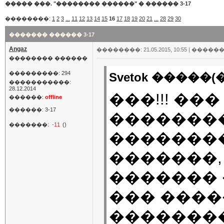
����� ���. "�������� ������"
�
������ 3-17
��������:
1
2
3
...
11
12
13
14
15
16
17
18
19
20
21
...
28
29
30
������� ������ 3-17
Angaz
��������: 21.05.2015, 10:55 |
������
�������� ������
���������: 294
Svetok �����(�
�����������:
28.12.2014
���!!! ��
������:
offline
������: 3-17
�������
�������:
-11
()
���������
�������,
������� 
��� ���
��������