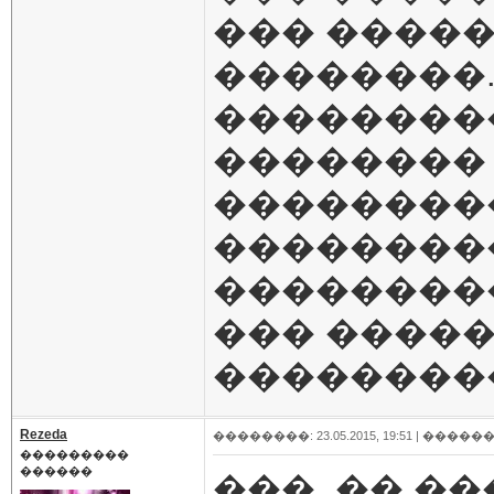
��� �����
��������.
��������
�������� 
��������
���������
���������
��� �����
��������
Rezeda
��������: 23.05.2015, 19:51 |
������
���������
������
���, �� �