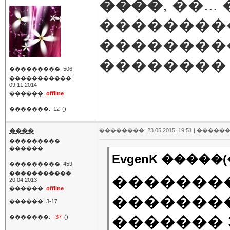
����
, ��.
��������
���������
��������
���������: 506
�����������:
09.11.2014
������:
offline
�������:
12
()
����
��������: 23.05.2015, 19:51 |
������
���������
������
EvgenK �����(
���������: 459
�����������:
�������
20.04.2013
������:
offline
��������
������: 3-17
������� 3-
�������:
-37
()