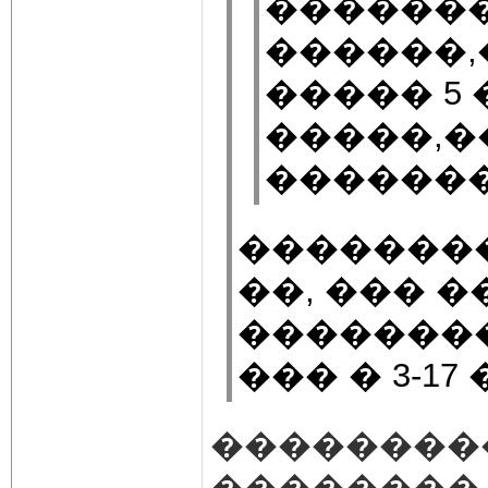
������
������,
����� 5
�����,�
������
��������
��, ��� 
��������
��� � 3-1
��������
�������� 