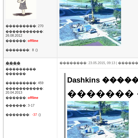
���������: 270
�����������:
26.08.2012
������:
offline
�������:
8
()
����
��������: 23.05.2015, 09:13 |
������
���������
������
Dashkins �����
���������: 459
�����������:
������� 
20.04.2013
������:
offline
������: 3-17
�������:
-37
()