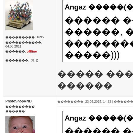
Angaz �����(�
������ 
������, 
���������: 1695
�������
�����������:
04.06.2011
������:
offline
�����)))
�������:
31
()
����� ��
������
PhotoShopRND
��������: 23.05.2015, 14:33 |
������
���������
������
Angaz �����(�
������ 