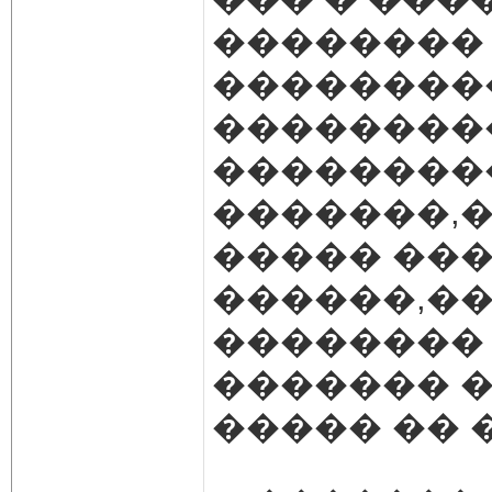
��������
���������
���������
���������
�������,
����� ���
������,��
��������
������� �
����� �� 