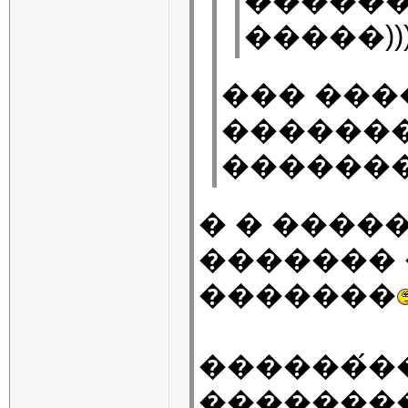
������
�����))
��� ���
�������
�������
� � ����
������� 
�������
������́�
�������