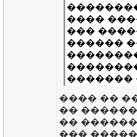
�������
���� ��
��� ����
������ 
�������
��������
������� 
���� �� �
�� �����
�� ������
��� ����