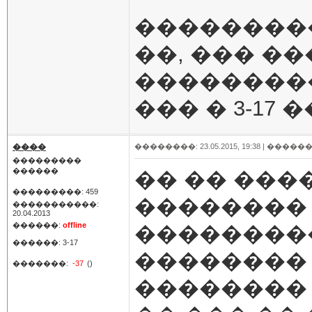
���������
��, ��� �
��������
��� � 3-17
����
��������: 23.05.2015, 19:38 |
������
���������
������
�� �� ���
���������: 459
��������
�����������:
20.04.2013
������:
offline
��������
������: 3-17
��������
�������:
-37
()
�������� 