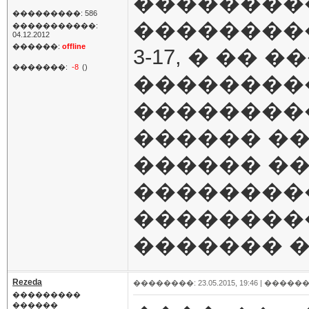
�������
���������: 586
��������
�����������:
04.12.2012
������:
offline
3-17, � ��
�������:
-8
()
���������
��������
������ ��
������ �
��������
���������
������� �
Rezeda
��������: 23.05.2015, 19:46 |
������
���������
������