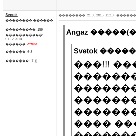
Svetok
��������: 21.05.2015, 11:10 |
������
�������� ������
���������: 159
Angaz �����(�
�����������:
01.12.2014
������:
offline
Svetok �����
������: 6-3
�������:
7
()
���!!! ��
�������
��������
�������
�������
���� ��
�������