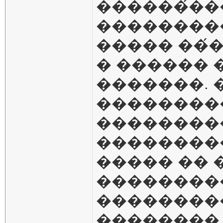
������́��
��������
����� ��́��
� ������ 
�������. 
��������
��������
��������
����� ��
��������
��������
��������