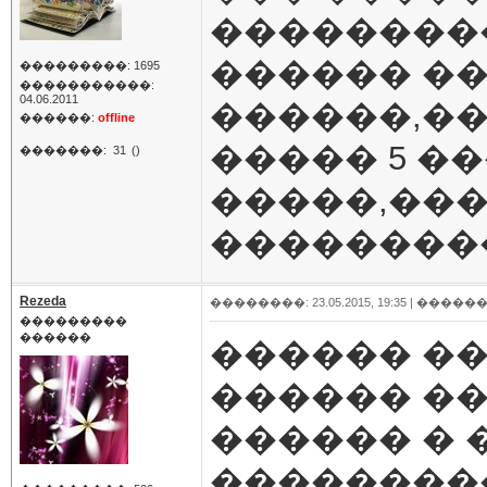
���������
������ �
���������: 1695
�����������:
04.06.2011
������,��
������:
offline
����� 5 �
�������:
31
()
�����,��
��������
Rezeda
��������: 23.05.2015, 19:35 |
������
���������
������
������ ��
������ �
������ � 
��������