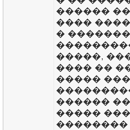
������ �
���� ���
� ������
��������
�����, ��
���� �� �
����� ���
���������
������ ��
����� ���
��������