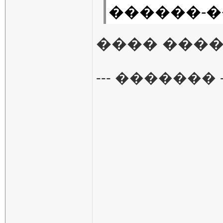
������-�
���� ����
--- ������� -