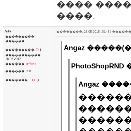
���� ����
����.
vak
��������: 23.05.2015, 20:43 |
������
���������
������
Angaz �����(�
���������: 741
�����������:
18.06.2012
������:
offline
PhotoShopRND
������: 3-8
�������:
-14
()
Angaz ����
������
������
������