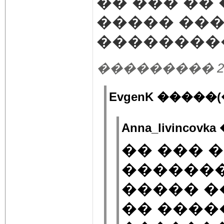
�� ��� ��
����� ��
��������
��������� 23.05
EvgenK �����(
Anna_livincovk
�� ��� �
�������
����� �
�� ����