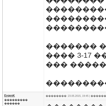
��������
��������
��������
������� � 
���� 3-17 
��� �����
���������
EvgenK
��������: 23.05.2015, 19:45 |
������
���������
������