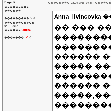
EvgenK
��������: 23.05.2015, 19:38 |
������
���������
������
Anna_livincovka
���������: 586
�����������:
�� ��� ��
04.12.2012
������:
offline
��������
�������:
-8
()
��������
������ 
����� ��
��������.
������ 
�����,��
�������