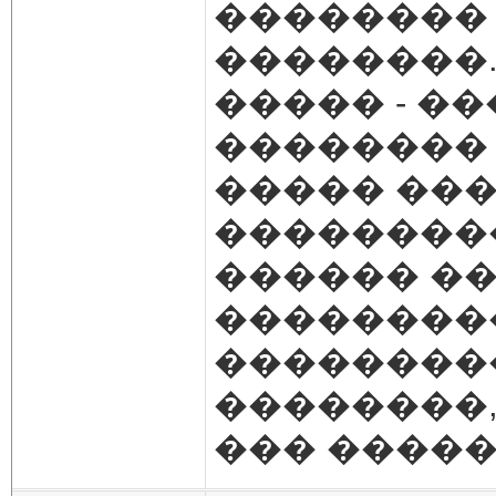
��������
��������
����� - �
�������� 
����� ���
�������
������ ��
���������
��������
��������,
��� �����