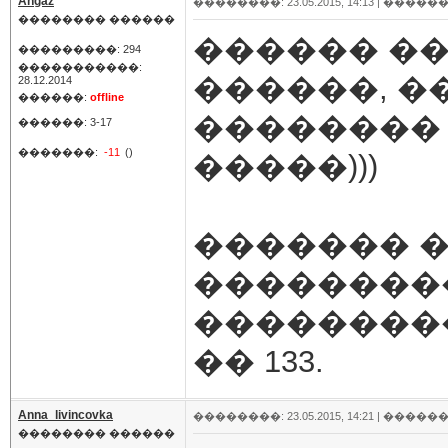
Angaz
��������: 23.05.2015, 14:13 |
������
�������� ������
������ �
���������: 294
�����������:
������, �
28.12.2014
������:
offline
��������
������: 3-17
�������:
-11
()
�����)))
������� �
���������
���������
�� 133.
Anna_livincovka
��������: 23.05.2015, 14:21 |
������
�������� ������