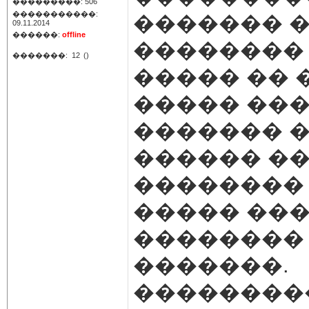
���������: 506
�����������:
������� 
09.11.2014
������:
offline
�������� 
�������:
12
()
����� �� 
����� ��
������� �
������ ��
�������� 
����� ���
��������
�������.
����������