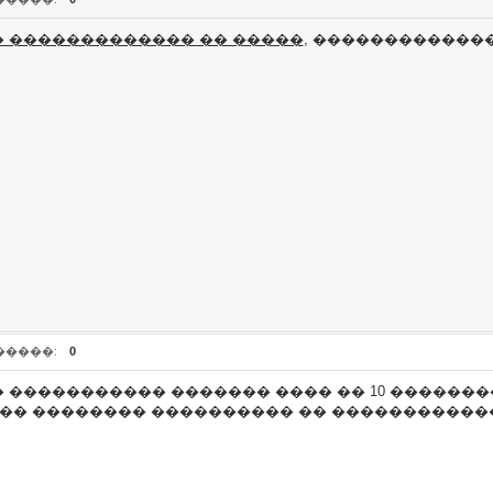
� ������������� �� �����
, ��������������
�����:
0
 ����������� ������� ���� �� 10 ������
��� �������� ���������� �� �����������