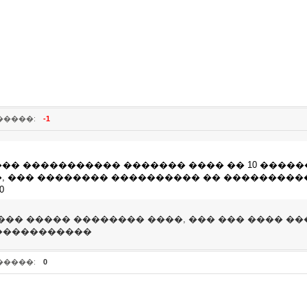
�����:
-1
�� ����������� ������� ���� �� 10 ����
, ��� �������� ���������� �� ���������
0
��� ����� �������� ����, ��� ��� ���� �
�����������
�����:
0