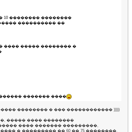
 10 �������� ��������
����� ���������� ��
� ���� ����� �������� �
�
������� ������� ����
���� �������� � ��� ������������ )))))
�, ����� ���� ��������
������ ���� ������� ���������,
� � ��������� �� 60 �� 75 ��������,