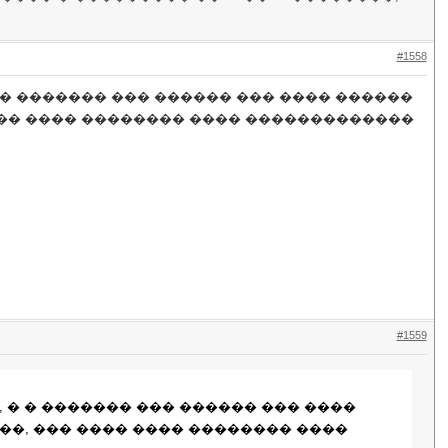
#1558
 � ������� ��� ������ ��� ���� ������
���� ���� �������� ���� �������������
#1559
 � � ������� ��� ������ ��� ����
���, ��� ���� ���� �������� ����