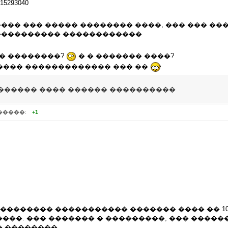
/15293040
��� ��� ����� �������� ����, ��� ��� ��
���������� ������������
�� ��������?
� � ������� ����?
������ ������������� ��� ��
������ ���� ������ ����������
�����:
+1
 �������� ����������� ������� ���� �� 1
���. ��� ������� � ���������, ��� �����
 ��������.