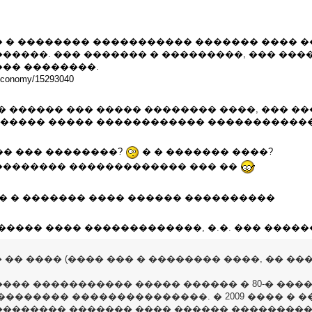
 � �������� ����������� ������� ���� ��
�����. ��� ������� � ���������, ��� ���
�� ��������.
/economy/15293040
 ������ ��� ����� �������� ����, ��� ��
������ ����� ������������ �����������
�� ��� ��������?
� � ������� ����?
� �������� ������������� ��� ��
� � ������� ���� ������ ����������
����� ���� �������������, �.�. ��� ����
 �� ���� (���� ��� � �������� ����, �� ���
��� ����������� ����� ������ � 80-� ����
������� ���������������. � 2009 ���� � 
������� ������� ���� ������ ������������