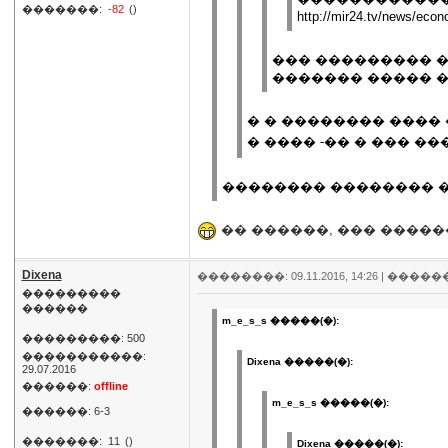
�������:
-82
()
http://mir24.tv/news/eco
��� ��������� �
������� ����� 
� � �������� ����
� ���� -�� � ��� 
�������� �������� �
�� ������, ��� �����
Dixena
��������: 09.11.2016, 14:26 |
�����
���������
������
m_e_s_s �����(�):
���������: 500
�����������:
Dixena �����(�):
29.07.2016
������:
offline
m_e_s_s �����(�):
������: 6-3
�������:
11
()
Dixena �����(�):