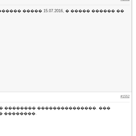
���� ����� 15.07.2016, � ����� ������ ��
#1552
�� �������� ���������������. ���
� ��������.