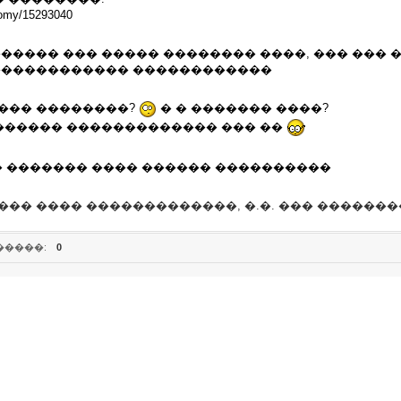
nomy/15293040
����� ��� ����� �������� ����, ��� ��� 
������������ ������������
 ��� ��������?
� � ������� ����?
�������� ������������� ��� ��
 ������� ���� ������ ����������
��� ���� �������������, �.�. ��� ������
�����:
0