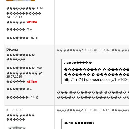
���������: 1161
�����������:
24.03.2013
������:
offline
������: 3-4
�������:
97
()
Dixena
��������: 09.11.2016, 10:45 |
�����
���������
������
elenet �����(�):
���������: 500
���������� � ������
�����������:
������� � ���������
29.07.2016
http://mir24.tv/news/economy/1529304
������:
offline
������: 6-3
��� ��������� ������ 
����� ������������ �
�������:
11
()
m_e_s_s
��������: 09.11.2016, 14:17 |
�����
���������
������
Dixena �����(�):