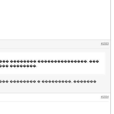
#1553
���� �������� ���������������. ���
��� ��������.
���� �������� � ���������, �������
#1554