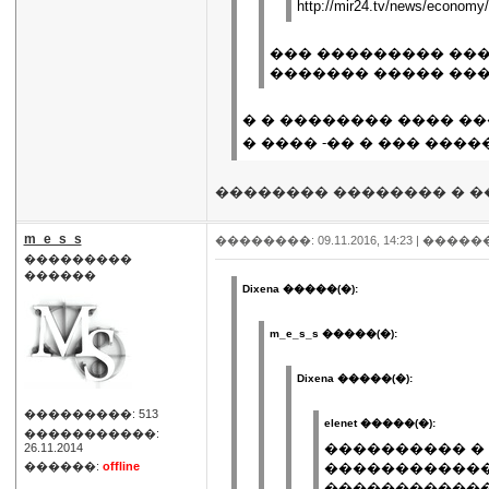
http://mir24.tv/news/economy
��� ��������� ���
������� ����� ��
� � �������� ���� �
� ���� -�� � ��� ��
�������� �������� � �
m_e_s_s
��������: 09.11.2016, 14:23 |
�����
���������
������
Dixena �����(�):
m_e_s_s �����(�):
Dixena �����(�):
���������: 513
elenet �����(�):
�����������:
���������� �
26.11.2014
������:
offline
������������
������������