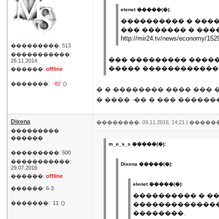
elenet �����(�):
���������� � ����
��� ������� � ���
http://mir24.tv/news/economy/152
���������: 513
�����������:
��� ��������� �����
26.11.2014
����� ������������
������:
offline
�������:
-82
()
� � �������� ���� ���
� ���� -�� � ��� �����
Dixena
��������: 09.11.2016, 14:21 |
�����
���������
������
m_e_s_s �����(�):
���������: 500
�����������:
Dixena �����(�):
29.07.2016
������:
offline
elenet �����(�):
������: 6-3
���������� � ��
�������:
11
()
��������������
��������.