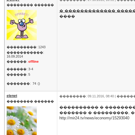
�������� ������
� ������������� ����
����
���������: 1243
�����������:
16.09.2014
������:
offline
������: 3-4
������: 5
�������:
74
()
elenet
��������: 09.11.2016, 08:40 |
�����
�������� ������
���������� � ��������
������� � ���������, 
http://mir24.tv/news/economy/15293040