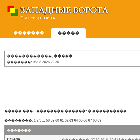
�������
�����
������������,
�����
�������: 08.08.2026 22:30
����� ���. "�������� ������"
�
����������
��������:
1
2
3
...
58
59
60
61
62
63
64
65
66
67
68
69
�������
DOlegV
��������: 27.10.2016, 10:51 |
�����