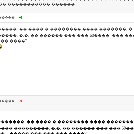
�� ����������� ������.
�����:
+1
����. �� ���� � �������� ���� �������, �
���, �.�. �� ������ ��� ��� 60����, ��� 
��� ����?
�����:
-4
�������. �� ���� � �������� ���� �������,
�� ���������, �.�. �� ������ ��� ��� 60�
... ����� ��� ��� ��� ����?