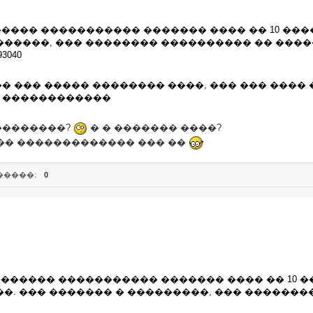
���� ����������� ������� ���� �� 10 ��
������, ��� �������� ���������� �� ���
93040
� ��� ����� �������� ����, ��� ��� ����
 ������������
 ��������?
� � ������� ����?
��� ������������� ��� ��
�����:
0
������ ����������� ������� ���� �� 10 
�. ��� ������� � ���������, ��� �������