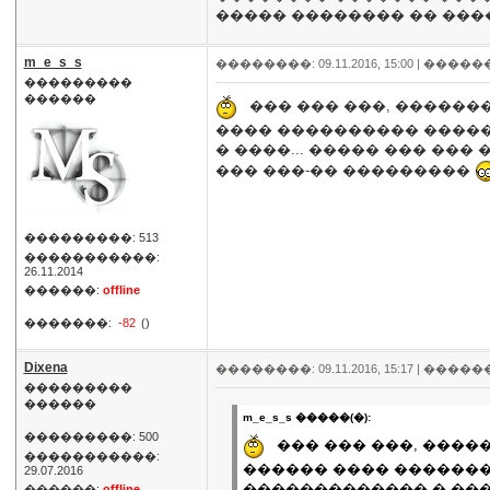
����� �������� �� ���
m_e_s_s
��������: 09.11.2016, 15:00 |
�����
���������
������
��� ��� ���, �������
���� ���������� ������
� ����... ����� ��� ��� 
��� ���-�� ���������
���������: 513
�����������:
26.11.2014
������:
offline
�������:
-82
()
Dixena
��������: 09.11.2016, 15:17 |
�����
���������
������
m_e_s_s �����(�):
���������: 500
��� ��� ���, ����
�����������:
������ ���� ��������
29.07.2016
������������� � ����
������:
offline