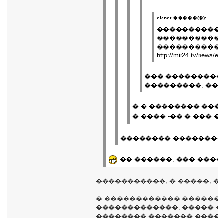
elenet �����(�):
����������
����������
����������
http://mir24.tv/news
��� ���������
���������, �
� � �������� ��
� ���� -�� � ��
�������� �������
�� ������, ��� ���
�����������, � �����, �
� ������������ ������
�������������, ����� �
�������� ������� ����