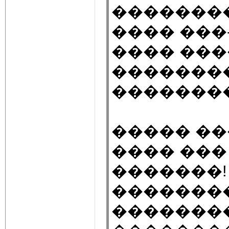
��������
���� ���
���� ���
��������
��������
����� ��
���� ��
�������!
��������
��������