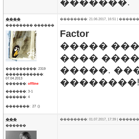
�������.
����
��������: 21.06.2017, 16:51 |
������
�������� ������
Factor
����� ���
���� ����
�����. ���
���������: 2319
�����������:
07.04.2013
��������
������:
offline
������: 3-1
������: 4
�������:
27
()
���
��������: 01.07.2017, 17:39 |
������
������