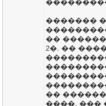
��������
������� 
��������
�� ������
2�. �� ��
��������
��������
��������
��������
�� ������
����, ���