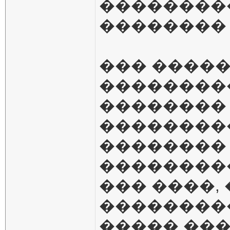
���������
�������� �
��� ����
��������
�������� 
��������
��������
��������
��� ����, 
��������
����� ��