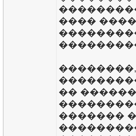
��������
���� ����
��������
��������
��������,
��������
�� ������
���������
������� �
��������