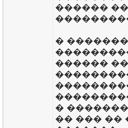
������ �
��������
� ������
��������� 
������ ��
��������
��������
��������
� �������
�� ��� ��