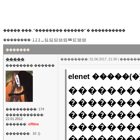
����� ���. "�������� ������"
�
����������
��������:
1
2
3
...
61
62
63
64
65
66
67
68
69
�������
�����
��������: 01.06.2017, 21:36 |
������
�������� ������
elenet �����(�)
�������
�������
���������: 174
�������
�����������:
22.01.2012
�������
������:
offline
�������:
10
()
�������