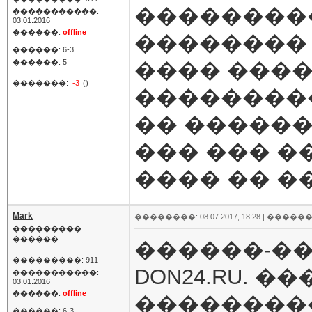
��������
�����������:
03.01.2016
������:
offline
�������� 
������: 6-3
������: 5
���� ����
�������:
-3
()
��������
�� �����
��� ��� �
���� �� �
Mark
��������: 08.07.2017, 18:28 |
������
���������
������
������-��-�
���������: 911
DON24.RU. �
�����������:
03.01.2016
������:
offline
��������
������: 6-3