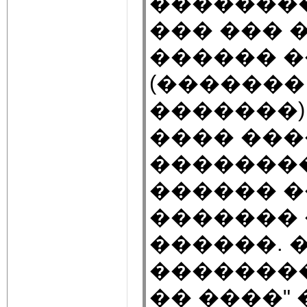
��������
��� ��� 
������ �
(�������
�������)
���� ���
��������
������ ��
�������
������. 
��������
�� ����" 