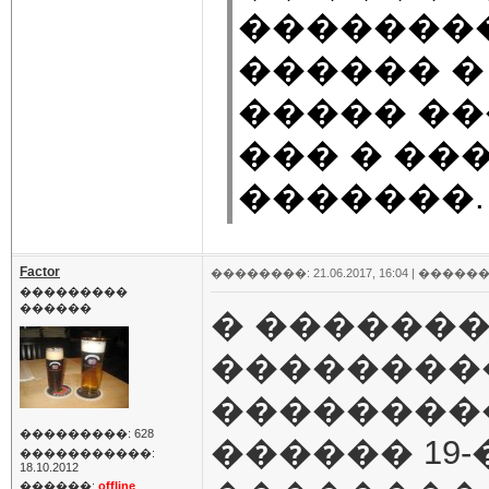
�������
������ �
����� ��
��� � ��
�������.
Factor
��������: 21.06.2017, 16:04 |
������
���������
������
� �������
��������
���������
���������: 628
������ 19
�����������:
18.10.2012
������:
offline