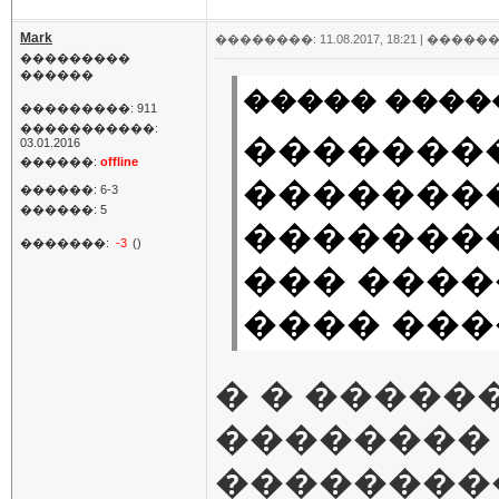
Mark
��������: 11.08.2017, 18:21 |
������
���������
������
����� �����
���������: 911
�����������:
�������
03.01.2016
������:
offline
�������
������: 6-3
������: 5
�������
�������:
-3
()
��� ����
���� ���
� � �����
�������� 
��������