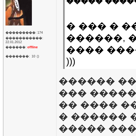
����� �����
� ��� � 
���������: 174
������, 
�����������:
22.01.2012
���� ���
������:
offline
�������:
10
()
)))
������ ��
��� �����
�� ���� �
� ������ 
����� ��