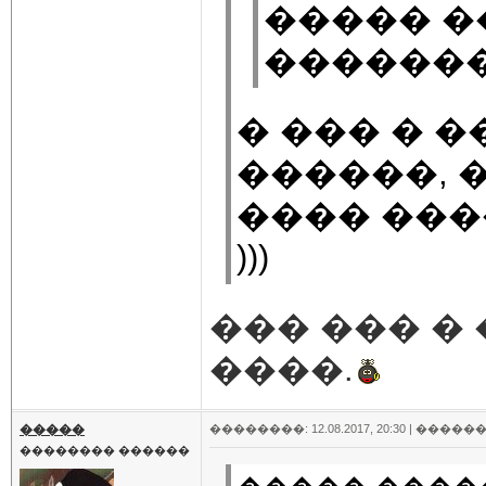
����� �
������
� ��� � 
������, 
���� ���
)))
��� ��� �
����.
�����
��������: 12.08.2017, 20:30 |
������
�������� ������