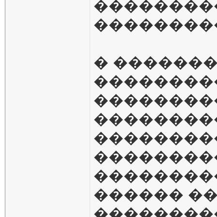
��������
��������
� ������
��������
��������
���������
��������
��������
��������
������ �
���������