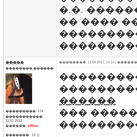
�.�. ����
�� ���� �
��������
��������
�����
��������: 11.08.2017, 18:14 |
������
�������� ������
��������
��������
������
��� �����
���������: 174
�����������:
22.01.2012
��������
������:
offline
�������:
10
()