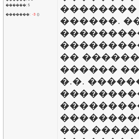
������: 5
��������
�������:
-3
()
������. �
��������
��������
�� ������
������ ��
�.�. ����
��������
��������
��������
��� ����