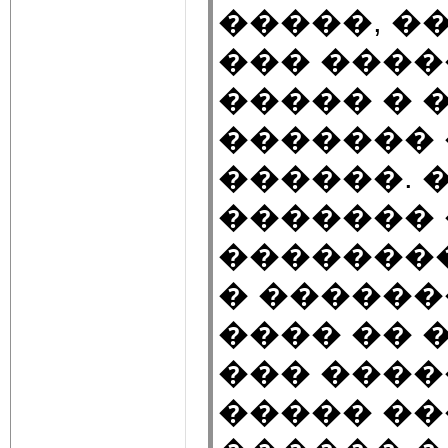
�����, �
��� ����
����� � �
������� 
������. 
������� 
��������
� ������
���� �� 
��� ����
����� ��