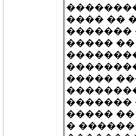
��������
���� �� 
������� 
����� ��
�������
�������
����� ��
��������
�������
����� ��
� ������