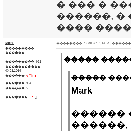
� ��� � �
������, �
���� �����
Mark
��������: 12.08.2017, 16:54 |
������
���������
������
����� �����
���������: 911
�����������:
03.01.2016
������:
offline
����� ����
������: 6-3
Mark
������: 5
�������:
-3
()
������ 
������,