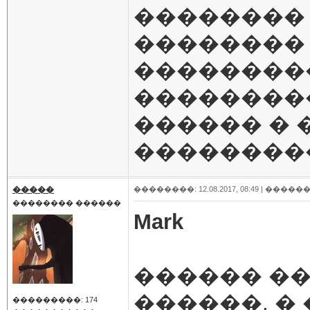
��������
��������
��������
��������
������ �
��������
�����
��������: 12.08.2017, 08:49 |
������
�������� ������
Mark
������ �
������, �
���������: 174