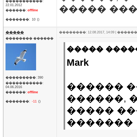
�����������:
22.01.2012
����� ��
������:
offline
�������:
10
()
�����
��������: 12.08.2017, 14:09 |
������
�������� ������
����� �����
Mark
���������: 390
�����������:
������ 
04.06.2016
������:
offline
������, 
�������:
-11
()
����� ��
�������