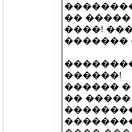
��������
�� �����
����! ��
������� 
��������
������!
������ �
�� �����
��������
��������