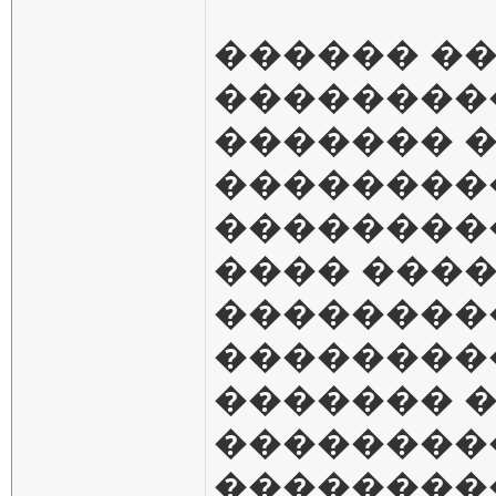
������ �
���������
������� 
��������
��������
���� ���
���������
��������
������� �
��������
��������