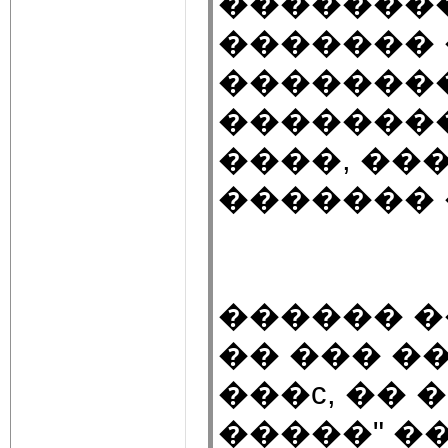
��������
������� 
�������
��������
����, ��
������� 
������ 
�� ��� �
���c, �� 
�����" �