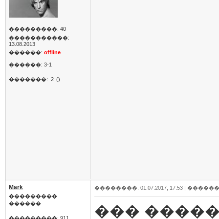
���������: 40
�����������:
13.08.2013
������:
offline
������: 3-1
�������:
2
()
Mark
��������: 01.07.2017, 17:53 |
������
���������
������
��� �����
���������: 911