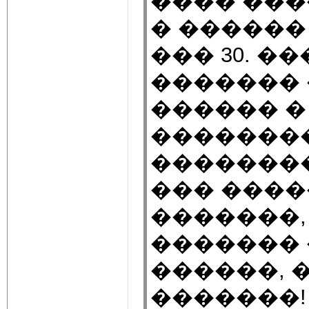
���� ���
� ������
��� 30. �
������� 
������ �
�������
��������
��� ����
�������, 
�������
������, �
�������!