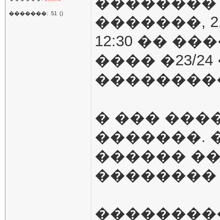
��������
�������:
51
()
�������, 2
12:30 �� �
���� �23/2
��������
� ��� ���
�������.
������ ��
�������� 
��������