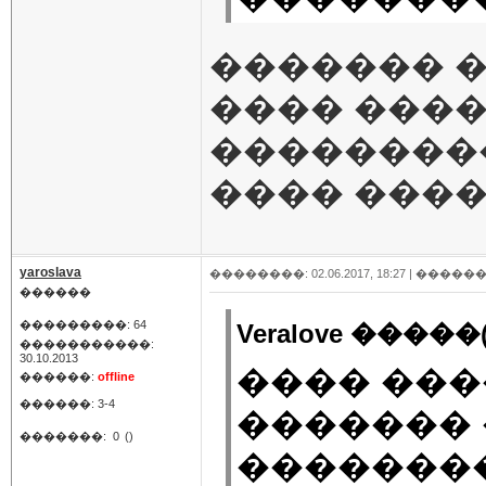
������� �
���� ���
��������
���� ���
yaroslava
��������: 02.06.2017, 18:27 |
������
������
���������: 64
Veralove �����(
�����������:
30.10.2013
���� ���
������:
offline
������: 3-4
������� 
�������:
0
()
��������