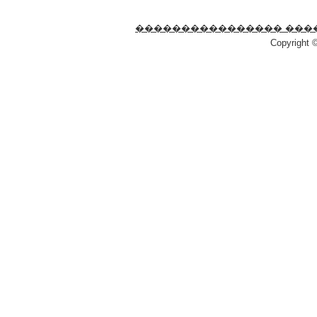
���������������� ���
Copyright