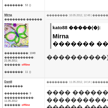
�������:
53
()
Mirna
��������: 10.05.2012, 12:48 |
������
�������� ������
kato88 �����(�):
Mirna
������� �� �
���������: 1048
����������)
�����������:
21.06.2011
������:
offline
�������:
11
()
Daniil
��������: 11.05.2012, 14:14 |
������
�������
���� ������
���������: 9
�����������:
�����������
11.05.2012
������:
offline
������ ����