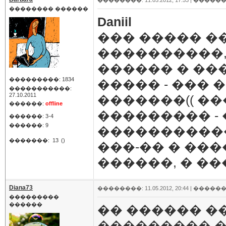
��������: 11.05.2012, 17:53 |
������
�������� ������
Daniil
��� ����� �
����������, 
������ � ��
���������: 1834
����� - ���
�����������:
27.10.2011
�������(( �
������:
offline
��������� -
������: 3-4
������: 9
�����������
�������:
13
()
���-�� � ��
������, � ��
Diana73
��������: 11.05.2012, 20:44 |
������
���������
������
�� ������ �
��������� � 