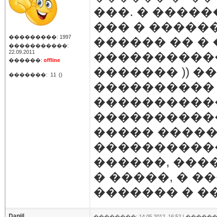
���. � ����
��� � �����
���������: 1997
������ �� �
�����������:
22.09.2011
�����������
������:
offline
������� )) �
�������:
11
()
����������
�����������
�����������
����� �����
�����������
������, ���
� �����, � �
������� � �
Daniil
��������: 14.05.2012, 16:52 |
������