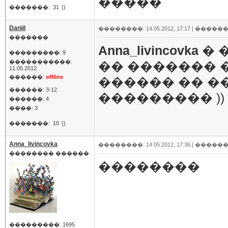
�����
�������:
31
()
Daniil
��������: 14.05.2012, 17:17 |
������
�������
Anna_livincovka
� 
���������: 9
�����������:
�� ������� 
11.05.2012
������:
offline
������ �� �
������: 3-12
��������� ))
������: 4
����: 3
�������:
10
()
Anna_livincovka
��������: 14.05.2012, 17:36 |
������
�������� ������
��������
���������: 1695