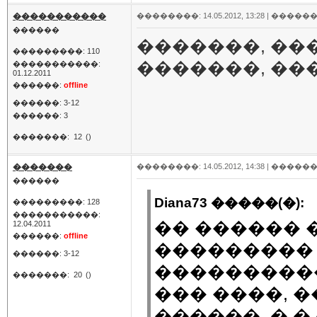
�����������
��������: 14.05.2012, 13:28 |
������
������
�������, ��
���������: 110
�������, ���
�����������:
01.12.2011
������:
offline
������: 3-12
������: 3
�������:
12
()
�������
��������: 14.05.2012, 14:38 |
������
������
Diana73 �����(�):
���������: 128
�����������:
�� ������ 
12.04.2011
������:
offline
��������� 
������: 3-12
���������
�������:
20
()
��� ����, 
������. � 