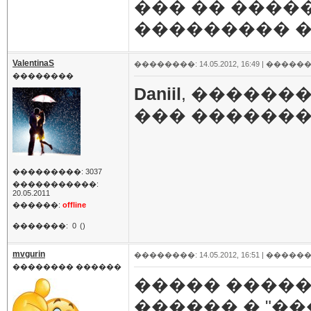
��� �� ����
��������� �
ValentinaS
��������: 14.05.2012, 16:49 |
������
��������
Daniil
, ������
��� �������
���������: 3037
�����������:
20.05.2011
������:
offline
�������:
0
()
mvgurin
��������: 14.05.2012, 16:51 |
������
�������� ������
����� �����
������ � "��