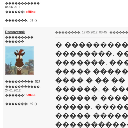
�����������:
04.06.2011
������:
offline
�������:
31
()
Domovenok
��������: 17.05.2012, 08:45 |
������
���������
������
� ����������
��������. �
�������. ��
����� ������
���� � �� ��
���������: 527
�����������:
������. � �
24.01.2012
������:
offline
������ ����
�������:
40
()
�����. ����
����� ����� 
�����������