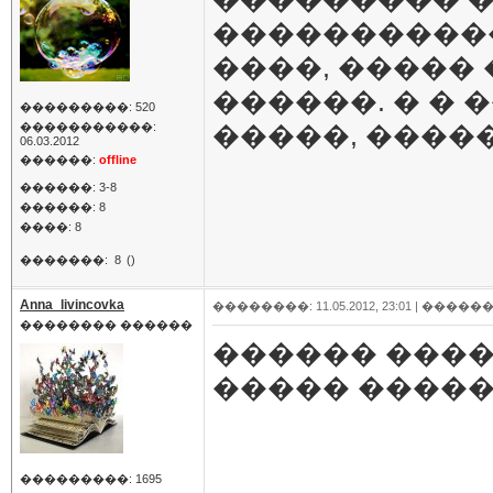
����������
����, �����
������. � � 
���������: 520
�����������:
�����, ����
06.03.2012
������:
offline
������: 3-8
������: 8
����: 8
�������:
8
()
Anna_livincovka
��������: 11.05.2012, 23:01 |
������
�������� ������
������ ���
����� ����
���������: 1695