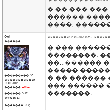
� �� ��� ��
������ ����
����, �����
Owl
��������: 14.05.2012, 09:41 |
������
������
� ��� �����
��������. ��
��...������ 
����� ����
���������: 35
� �� ������ 
�����������:
11.03.2012
��� ������ 
������:
offline
�������.
������: 3-17
����: 13
�������:
0
()