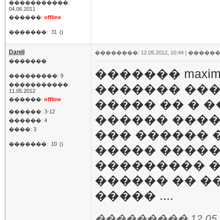
�����������:
04.06.2011
������:
offline
�������:
31
()
Daniil
��������: 12.05.2012, 10:44 |
������
�������
������� maxi
���������: 9
�����������:
������� ���
11.05.2012
������:
offline
����� �� � 
������: 3-12
������ ����
������: 4
����: 3
��� ������ 
�������:
10
()
����� �����
��������� ��
������ �� 
����� ....
��������� 12.05.20