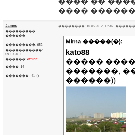
���� �� ����
���� ������
James
��������: 10.05.2012, 12:36 |
������
���������
������
Mirna �����(�):
���������: 652
kato88
�����������:
09.10.2011
������:
offline
����� ����
����: 14
�������, �
�������:
41
()
������))