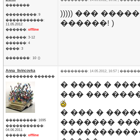
�������
))))) ��� ��
���������: 9
�����������:
������! )
11.05.2012
������:
offline
������: 3-12
������: 4
����: 3
�������:
10
()
Anna_livincovka
��������: 14.05.2012, 16:57 |
������
�������� ������
� ���� � ��
��� ��� ����
� ��� � ����
������� ��
���������: 1695
�����������:
�����������
04.06.2011
������:
offline