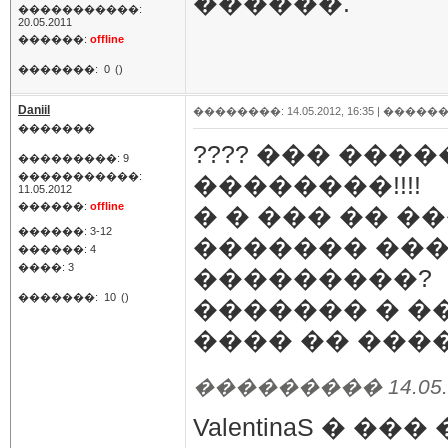
������.
�����������:
20.05.2011
������:
offline
�������:
0
()
Daniil
��������: 14.05.2012, 16:35 |
������
�������
???? ��� ���
���������: 9
�����������:
��������!!!!
11.05.2012
������:
offline
� � ��� �� �
������: 3-12
������� ���
������: 4
����: 3
���������?
�������:
10
()
������� � �
���� �� ����
��������� 14.05.20
ValentinaS � �