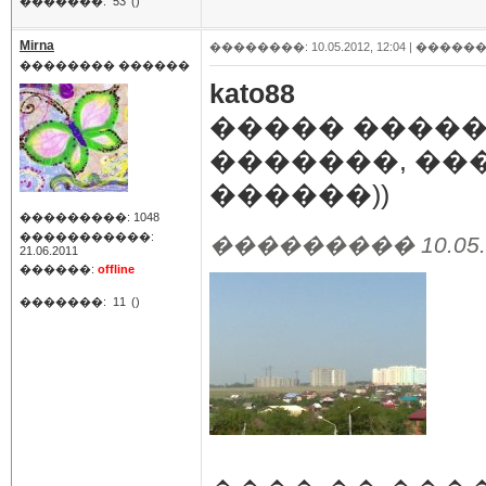
�������:
53
()
Mirna
��������: 10.05.2012, 12:04 |
������
�������� ������
kato88
����� �����
�������, ��
������))
���������: 1048
�����������:
��������� 10.05.20
21.06.2011
������:
offline
�������:
11
()