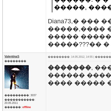
�����, ��
Diana73,� ���
�����,���� 
����� �����
�����???�� 
ValentinaS
��������: 14.05.2012, 14:55 |
������
��������
�������
, �
������ ������
���� ����� 
���������: 3037
�����������:
20.05.2011
������:
offline