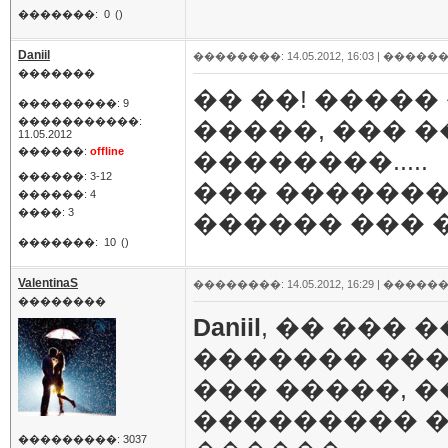
�������:
0
()
Daniil
��������: 14.05.2012, 16:03 |
������
�������
�� ��! �����
���������: 9
�����������:
�����, ��� 
11.05.2012
������:
offline
��������.....
������: 3-12
��� �������
������: 4
����: 3
������ ��� 
�������:
10
()
ValentinaS
��������: 14.05.2012, 16:29 |
������
��������
Daniil
, �� ��� 
������� ���-
��� �����, 
��������� �
���������: 3037