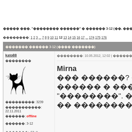
����� ���. "�������� ������"
�
������ 3-12 (��. ���
��������:
1
2
3
...
7
8
9
10
11
12
13
14
15
16
17
...
174
175
176
������� ������ 3-12 (���� �������)
kato88
��������: 10.05.2012, 12:02 |
������
��������
Mirna
��� ������?
������ � ��
"��������". 
���������: 3239
�� ��������
�����������:
22.11.2011
������:
offline
������: 3-12