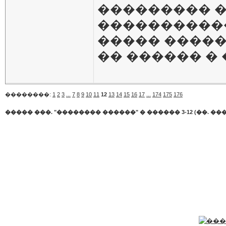
��������� 
������������.
����� �����
�� ������ �
��������:
1
2
3
...
7
8
9
10
11
12
13
14
15
16
17
...
174
175
176
����� ���. "�������� ������"
�
������ 3-12 (��. ���