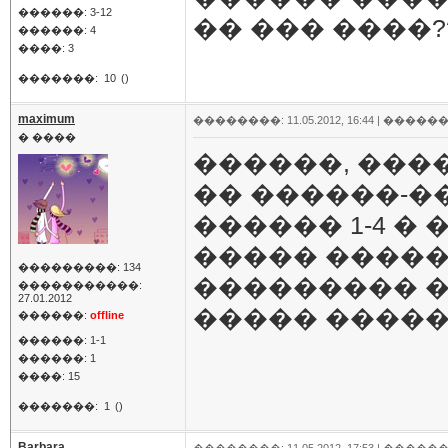
������: 3-12
�� ��� ����?
������: 4
����: 3
�������:
10
()
maximum
��������: 11.05.2012, 16:44 |
������
� ����
������, ���
�� ������-�
������ 1-4 �
����� �����
���������: 134
��������� �
�����������:
27.01.2012
����� �����
������:
offline
������: 1-1
������: 1
����: 15
�������:
1
()
Barbara