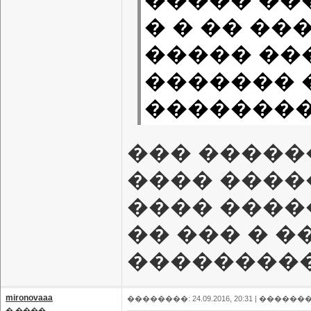
� � �� ��
����� ��
������� 
��������
��� �����
���� ����
���� �����
�� ��� � �
���������
mironovaaa
��������: 24.09.2016, 20:31 |
�������
� ����