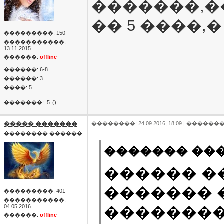
�������,�
�� 5 ����,
���������: 150
�����������:
13.11.2015
������:
offline
������: 6-8
������: 3
����: 5
�������:
5
()
����� �������
��������: 24.09.2016, 18:09 |
�������
�������� ������
������� ���
������ �
������� 
���������: 401
�����������:
04.05.2016
��������
������:
offline