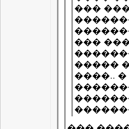
��� ���
������
�������
��� ��
�������
����� �
����.. �
������
������
������
��� ���