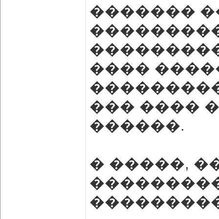
������� �
��������
����������
���� ����
���������
��� ���� 
������.
� �����, �
���������
���������