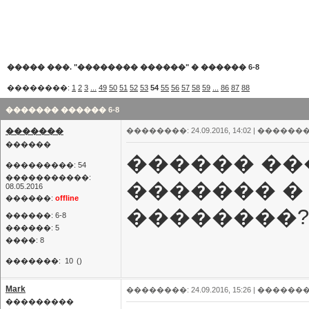
����� ���. "�������� ������"
�
������ 6-8
��������:
1
2
3
...
49
50
51
52
53
54
55
56
57
58
59
...
86
87
88
������� ������ 6-8
�������
��������: 24.09.2016, 14:02 |
�������
������
������ ��
���������: 54
�����������:
������� �
08.05.2016
������:
offline
��������?
������: 6-8
������: 5
����: 8
�������:
10
()
Mark
��������: 24.09.2016, 15:26 |
�������
���������