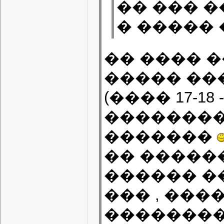
�� ��� �
� ����� 
�� ���� �
����� ��
(���� 17-1
��������
�������
�� �����
������ ��
��� , ���
��������