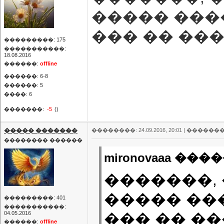
����� ���
��� �� ��
���������: 175
�����������:
18.08.2016
������:
offline
������: 6-8
������: 5
����: 6
�������:
-5
()
����� �������
��������: 24.09.2016, 20:01 |
�������
�������� ������
mironovaaa ����
�������,
����� ��
���������: 401
�����������:
04.05.2016
��� �� �
������:
offline