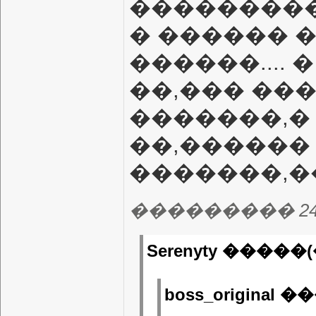
���������
� ������ 
������....
��,��� ��
�������,�
��,������
�������,�
��������� 24.09
Serenyty �����(
boss_original 