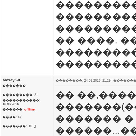
���������
���������
���������
�� ����. �
���������
���������
Alexey6-8
��������: 24.09.2016, 21:29 |
�������
�������
�� ��,���
���������: 21
�����������:
�������(�
16.06.2016
������:
offline
������� �
����: 14
�������:
10
()
������...�