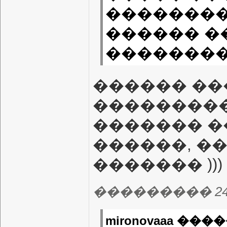
��������
������ �
��������
������ ��
���������
������� �
������, �
������� )))
��������� 24.09
mironovaaa ����