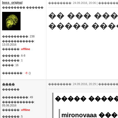
boss_original
��������: 24.09.2016, 20:06 |
�������
�������� ������
�� ��� ���
����� ���
���������: 238
�����������:
13.03.2016
������:
offline
������: 6-8
������: 1
����: 16
�������:
-8
()
����
��������: 24.09.2016, 20:29 |
�������
������
����� �����
���������: 49
�����������:
05.06.2016
������:
offline
mironovaaa ��
������: 5