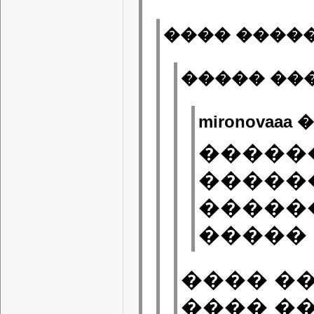
���� �����(
����� ���
mironovaaa
������
�����
������
�����
���� �
���� ��