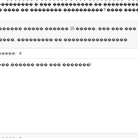
������� � ��� ���������� �� ���������, �
� ���� �� �������� ����������? ���� ����
������ ����� ������ 15 �����, ��� ��� ���
����, ��������� �� ����������������
�����:
0
 ��� ������ ��� ��� �������!