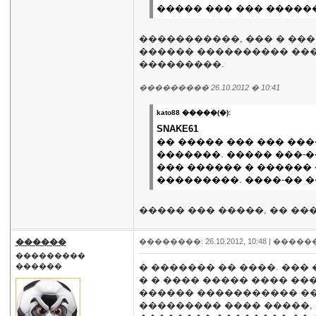
����� ��� ��� �����
�����������, ��� � ���
������ ���������� ���
���������.
��������� 26.10.2012 � 10:41
kato88 �����(�):
SNAKE61
�� ����� ��� ��� ��
�������. ����� ���-
��� ������ � ������
���������. ����-�� 
����� ��� �����, �� ��
������
��������: 26.10.2012, 10:48 |
�����
���������
������
� ������� �� ����. ���
� � ���� ����� ���� ��
������ ����������� ��
��������� ���� �����,