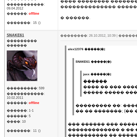
���� �������� �������
�����������:
�������������� �����
09.04.2012
������:
offline
� ������.
�������:
15
()
SNAKE61
��������: 26.10.2012, 10:39 |
�����
���������
������
alex12376 �����(�):
SNAKE61 �����(�):
jaxx �����(�):
������
���� �� ��� ���
���������: 599
����� ����� ���
�����������:
10.02.2011
������:
offline
��������� ��: ���
������: 1-1
�� �� �������; (��
������: 5
����: 10
��� ������ ��� �����
������������� � �� 
�������:
11
()
���������� �� �����