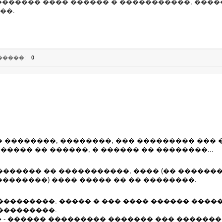
������ ���� ������ � �����������, ����
��.
�����:
0
� ��������, ��������, ��� ��������� ��� �
����� �� ������, � ������ �� ��������...
������� �� �����������, ���� (�� �������
 ��������) ���� ����� �� �� ��������.
��������, ����� � ��� ���� ������ ������
���������.
 - ������ ��������� ������� ��� �������