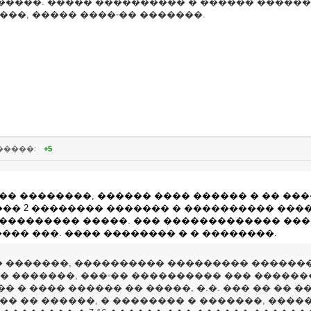
����. ����� ���������� � ������ �������
���, ����� ����-�� �������.
�����:
+5
��� ��������, ������ ���� ������ � �� ��
������� 2 �������� ������� � ���������� ��
���������� �����. ��� ������������� ���
��� ���. ���� �������� � � ��������.
������, ���������� ��������� �������� � 7
 �������, ���-�� ���������� ��� �������
 � ���� ������ �� �����, �.�. ��� �� �� ���
�� �� ������, � �������� � �������, ����