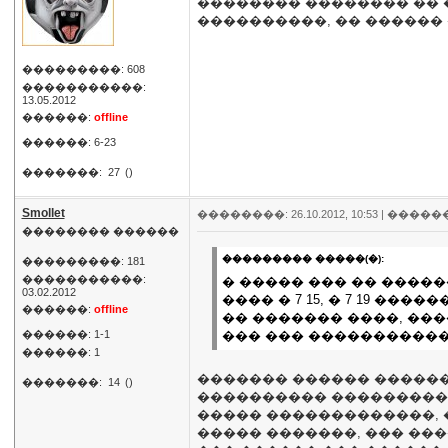
�������� �������� �� �
����������, �� ������ 
���������: 608
�����������:
13.05.2012
������:
offline
������: 6-23
�������:
27
()
Smollet
��������: 26.10.2012, 10:53 |
�����
�������� ������
��������� �����(�):
���������: 181
�����������:
� ����� ��� �� ����
03.02.2012
���� � 7 15, � 7 19 �
������:
offline
�� ������� ����, ��
������: 1-1
��� ��� �����������
������: 1
������� ������ ������ �
�������:
14
()
���������� ����������
����� �������������, ��
����� �������, ��� ���