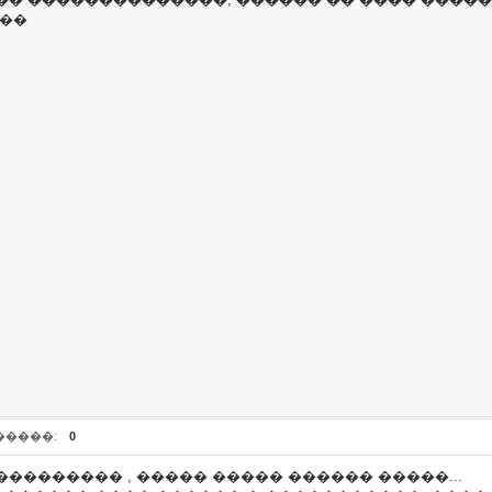
���
�����:
0
�������� , ����� ����� ������ �����...