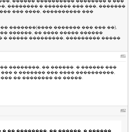
����, ������ ���������� �������� � ���
��, �������� � ������� ��� ���, �������
 ��� ��� ����, ���������� ���
� �������(���� ������� ��� ��� ��),
�� ������, �� ���� ����� ������
� � ����� ���������, ��������� �����
#81
 � �� ��������, �� ������. � ������ ���
 ��� � ������� ��� ���� ����������,
��� �� �������� �� �����.
#82
�� � �� ��������, �� ������. � ������