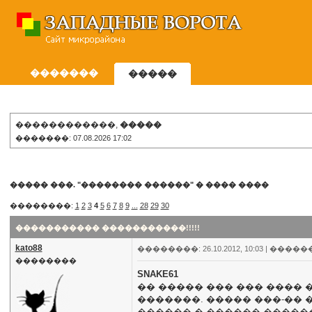
�������
�����
������������,
�����
�������: 07.08.2026 17:02
����� ���. "�������� ������"
�
���� ����
��������:
1
2
3
4
5
6
7
8
9
...
28
29
30
����������� �����������!!!!!
kato88
��������: 26.10.2012, 10:03 |
�����
��������
SNAKE61
�� ����� ��� ��� ���� 
�������. ����� ���-�� 
������ � ������ �����