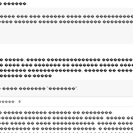
� ������.
���� ��� ��� ������ ���� ��� ����������
��� ������ ����� ����������� ���������
�� �����, ����� �������������� ���������
�� ���� ��� ������� �� ������� ����� ���
 ������� ��������������, ������ �� ����
������� ��-�����
� ���� ������� "�������".
�����:
0
 � ����� ������ ������ �� ��������.
�������������� �������� �����. ����� ��
�� ���� �� ���� �����������. ����� �����
 �������� �� �������� ������. � �������