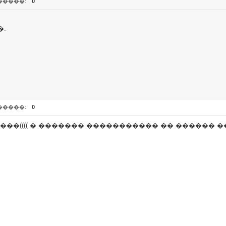
�����:
0
�.
�����:
0
��(((( � ������� ����������� �� ������ 