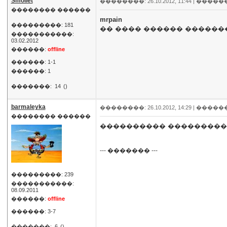
Smollet
��������: 26.10.2012, 11:44 |
�����
�������� ������
mrpain
���������: 181
�� ���� ������ ������
�����������:
03.02.2012
������:
offline
������: 1-1
������: 1
�������:
14
()
barmaleyka
��������: 26.10.2012, 14:29 |
�����
�������� ������
���������� ����������
--- ������� ---
���������: 239
�����������:
08.09.2011
������:
offline
������: 3-7
�������:
6
()