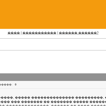
����
|
�����������
|
������ ������?
�����:
0
�����, ����� �������������� ���������, 
���� ��� ������� �� ������� ����� �����
�� ��������������, ������ �� ���� �����