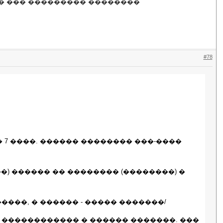
� ��� ��������� ��������
#78
 7 ����. ������ �������� ���-����
�) ������ �� �������� (��������) �
���, � ������ - ����� �������/
 ������������ � ������ �������. ���