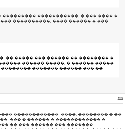
 ��������� �����������, � ��� ���� �
�� ����������, ���� ������ � ���
, �� ����� ��� ������ �� �������� �
������ ������ �����, � ������ �����
 �������� ������� ������ ��� ��
#79
��� ������������, ����, �������� � ��.
�, ��� � ������ � ������������ �
��� �� ��� ������ ��� �������