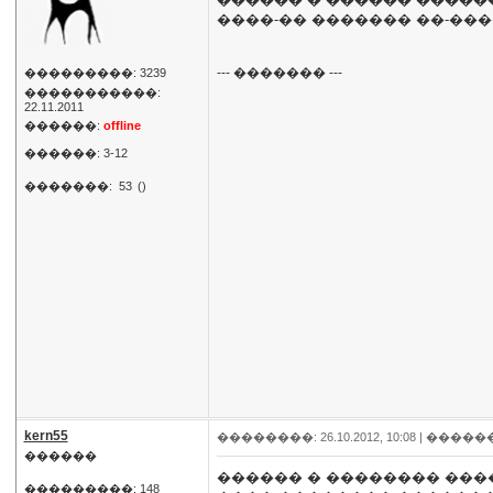
����-�� ������� ��-��
--- ������� ---
���������: 3239
�����������:
22.11.2011
������:
offline
������: 3-12
�������:
53
()
kern55
��������: 26.10.2012, 10:08 |
�����
������
������ � �������� ����
���������: 148