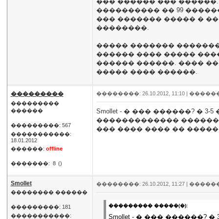
��� ������ ��� ������.
���������� �� 99 �����
��� ������� ����� � ��
��������.
����� ������� �������
������ ���� ����� ���
������ ������. ���� ��
����� ���� ������.
���������
��������: 26.10.2012, 11:10 |
�����
���������
������
Smollet - � ��� ������? 
������������� ��������
���������: 567
��� ���� ���� �� �����
�����������:
18.01.2012
������:
offline
�������:
8
()
Smollet
��������: 26.10.2012, 11:27 |
�����
�������� ������
��������� �����(�):
���������: 181
�����������:
Smollet - � ��� ������