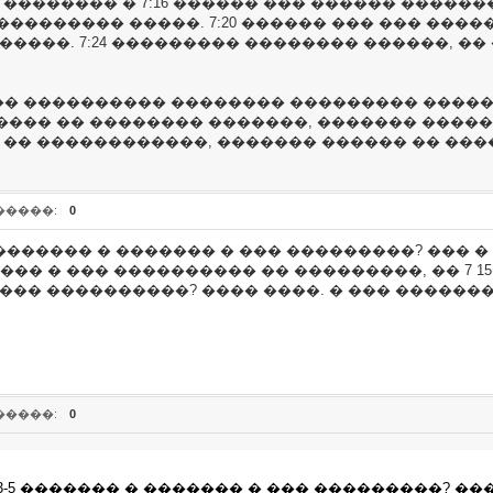
 �������� � 7:16 ������ ��� ������ �����
��������� �����. 7:20 ������ ��� ��� ����
�����. 7:24 ��������� �������� ������, ��
� ���������� �������� ��������� ������
���� �� �������� �������, ������� �����
 �� ������������, ������� ������ �� ���
�����:
0
� 3-5 ������� � ������� � ��� ���������? ���
� � ��� ���������� �� ���������, �� 7 15
��� ����������? ���� ����. � ��� �������
�����:
0
? � 3-5 ������� � ������� � ��� ���������? �