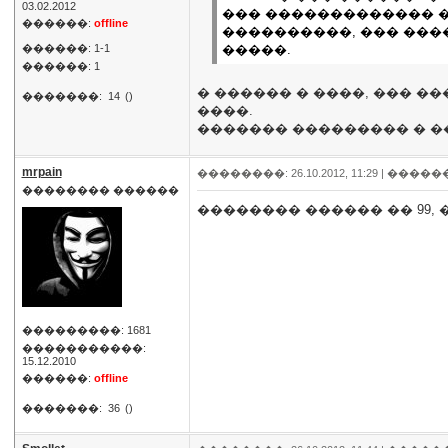
03.02.2012
��� ������������� ��
������:
offline
����������, ��� ���
������: 1-1
�����.
������: 1
� ������ � ����, ��� ��
�������:
14
()
����.
������� ��������� � �
mrpain
��������: 26.10.2012, 11:29 |
�����
�������� ������
�������� ������ �� 99,
���������: 1681
�����������:
15.12.2010
������:
offline
�������:
36
()