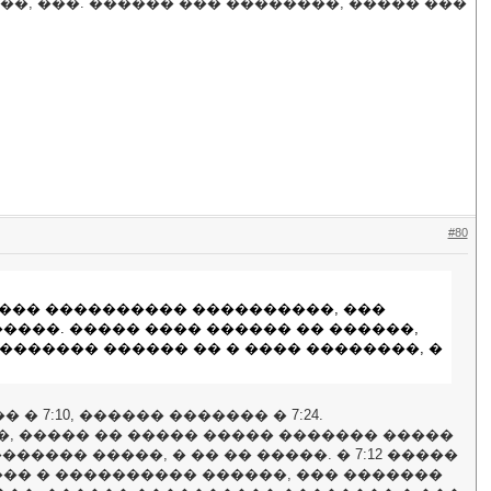
�, ���. ������ ��� ��������, ����� ���
#80
���� ���������� ����������, ���
������. ����� ���� ������ �� ������,
������� ������ �� � ���� ��������, �
:10, ������ ������� � 7:24.
, ����� �� ����� ����� ������� �����
����� �����, � �� �� �����. � 7:12 �����
��� � ���������� ������, ��� �������