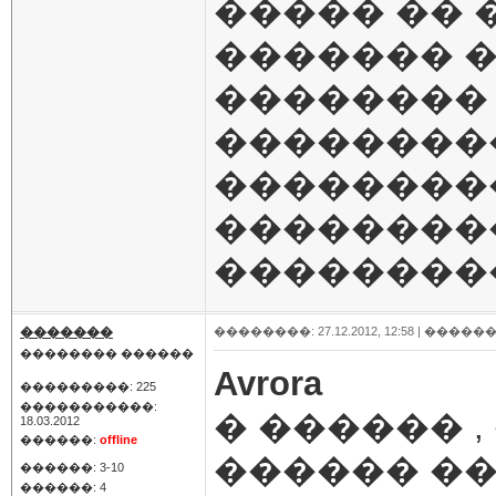
����� ��
������� �
�������� 
���������
��������
��������
��������
�������
��������: 27.12.2012, 12:58 |
������
�������� ������
Avrora
���������: 225
�����������:
� ������ 
18.03.2012
������:
offline
������ �
������: 3-10
������: 4