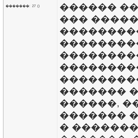
������ �
�������:
27
()
��� �����
���������
��������
��������
��������
��������
������� �
������, �
������� 
� �������