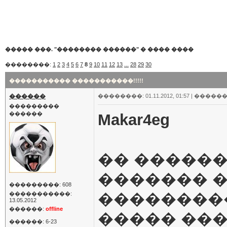
����� ���. "�������� ������"
�
���� ����
��������:
1
2
3
4
5
6
7
8
9
10
11
12
13
...
28
29
30
����������� �����������!!!!!
������
��������: 01.11.2012, 01:57 |
������
���������
������
Makar4eg
�� ������
������� 
���������: 608
���������
�����������:
13.05.2012
������:
offline
����� ��
������: 6-23