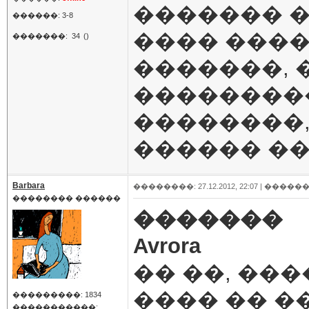
������� �
������: 3-8
���� ����
�������:
34
()
�������, 
��������
��������,
������ ��
Barbara
��������: 27.12.2012, 22:07 |
������
�������� ������
�������
Avrora
�� ��, ��
���� �� �
���������: 1834
�����������: