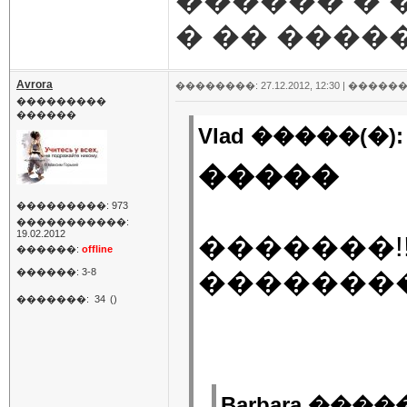
������ � 
� �� �����
Avrora
��������: 27.12.2012, 12:30 |
������
���������
������
Vlad �����(�):
�����
���������: 973
�����������:
19.02.2012
�������!!
������:
offline
������: 3-8
�������
�������:
34
()
Barbara �����