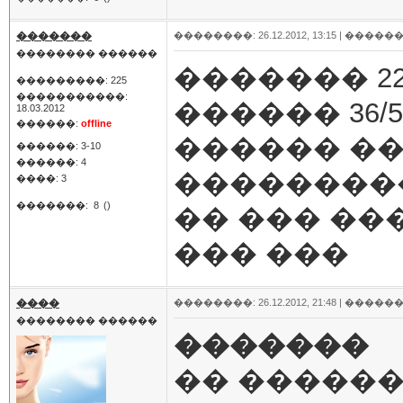
�������
��������: 26.12.2012, 13:15 |
������
�������� ������
������� 22
���������: 225
�����������:
������ 36/
18.03.2012
������:
offline
������ ���
������: 3-10
������: 4
��������
����: 3
�������:
8
()
�� ��� ��
��� ���
����
��������: 26.12.2012, 21:48 |
������
�������� ������
�������
�� ������