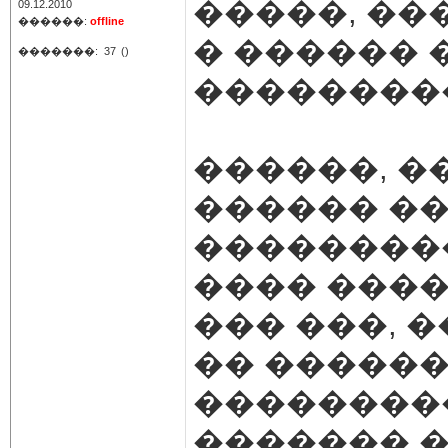
�����, ��
09.12.2010
������:
offline
� ������ 
�������:
37
()
���������
������, �
������ ��
��������
���� ������
��� ���, 
�� ������
��������
������� �