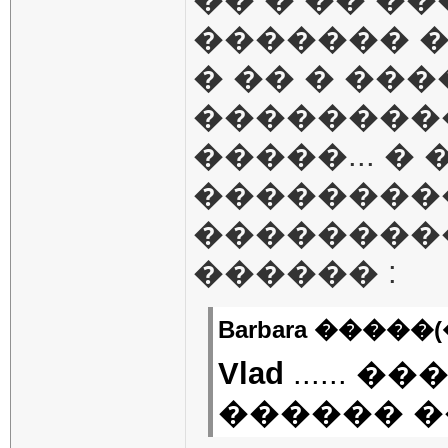
������� � 
� �� � ���
���������
�����... �
���������.
���������
������ :
Barbara �����(
Vlad
...... 
������ ��..