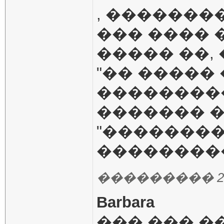
, �������
��� ���� �
����� ��,
"�� ����� 
���������
������� �
"��������
��������
��������� 27.12
Barbara
��� ��� �