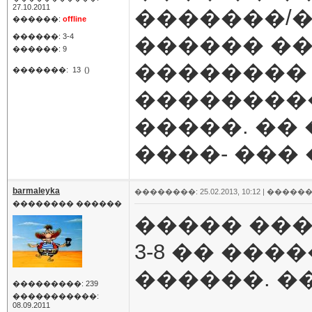
27.10.2011
�������/
������:
offline
������: 3-4
������ ��
������: 9
��������
�������:
13
()
���������
�����. �� 
����- ���
barmaleyka
��������: 25.02.2013, 10:12 |
������
�������� ������
����� ���
3-8 �� ��
������. �
���������: 239
�����������:
08.09.2011