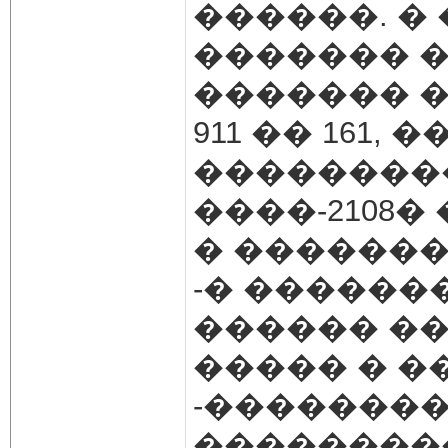
������. �
������� ��
������� �
911 �� 161, 
��������
����-2108
� ������� �
-� ������
������ �
����� � ��
-��������
��������