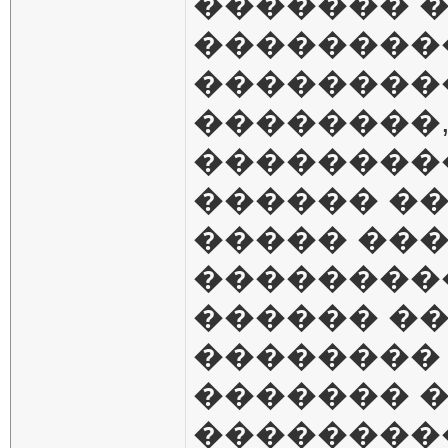
������� �
���������
���������
��������,
���������
������ ��
����� ���
��������
������ ��
�������� 
������� 
��������