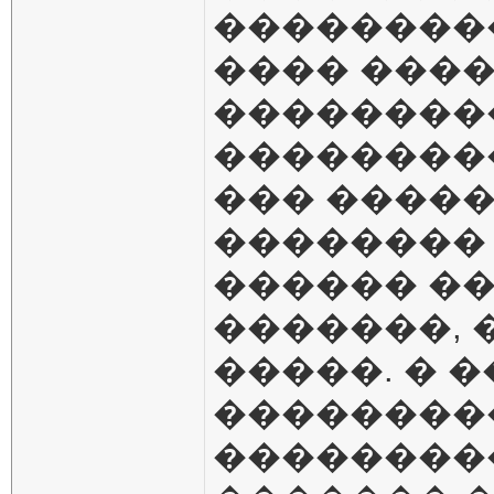
���������
���� ���
��������
��������
��� �����
��������
������ ��
�������, 
�����. � 
��������
���������