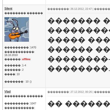
Silent
��������: 26.12.2012, 22:47 |
������
�������� ������
������� �
��������
����� ���
������ �
���������: 1470
�����������:
16.10.2010
��������
������:
offline
������: 1-4
��������..
������: 2
����: 10
�������:
10
()
Vlad
��������: 27.12.2012, 00:26 |
������
�������� ������
�� ������
���������: 1047
�����������: