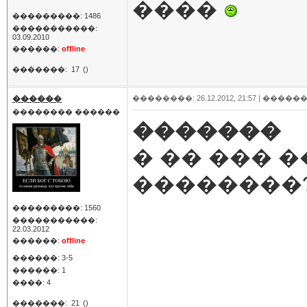
����
���������: 1486
�����������:
03.09.2010
������:
offline
�������:
17
()
������
��������: 26.12.2012, 21:57 |
������
�������� ������
�������
� �� ��� 
��������
���������: 1560
�����������:
22.03.2012
������:
offline
������: 3-5
������: 1
����: 4
�������:
21
()