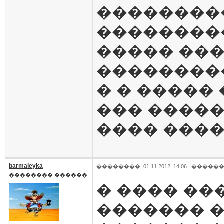
���������
���������
����� ���
���������
� � �����
��� �����
���� ���
barmaleyka
��������: 01.11.2012, 14:06 |
������
�������� ������
� ���� ��
������� �