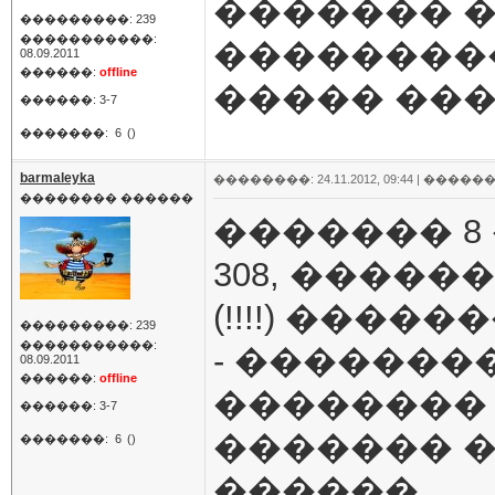
������� �
���������: 239
�����������:
��������
08.09.2011
������:
offline
����� ���
������: 3-7
�������:
6
()
barmaleyka
��������: 24.11.2012, 09:44 |
������
�������� ������
������� 8
308, ����
(!!!!) ����
���������: 239
�����������:
- �������
08.09.2011
������:
offline
�������� 
������: 3-7
������� �
�������:
6
()
������