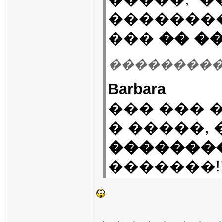
�������
���
�� �
��������� 27.
Barbara
��� ��� 
� �����, 
�������
�������!!