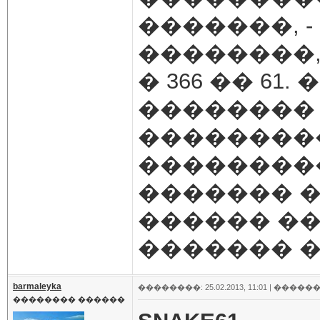
�������, 
��������
� 366 �� 6
��������
��������
��������
������� 
������ ��
������� � 5
barmaleyka
��������: 25.02.2013, 11:01 |
������
�������� ������