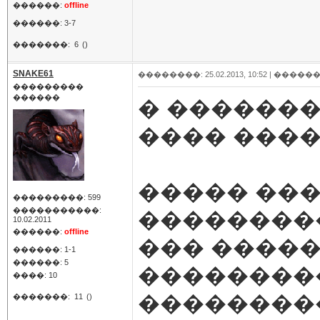
������:
offline
������: 3-7
�������:
6
()
SNAKE61
��������: 25.02.2013, 10:52 |
������
���������
������
� �������
���� ���
����� ��
���������: 599
�����������:
��������
10.02.2011
������:
offline
��� �����
������: 1-1
������: 5
��������
����: 10
��������
�������:
11
()