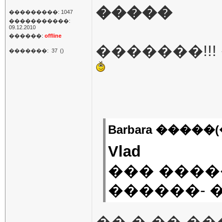
�����
���������: 1047
�����������:
09.12.2010
������:
offline
�������!!
�������:
37
()
Barbara �����(
Vlad
��� ����
������- 
�� � �� �