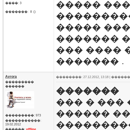
����� ��
����: 3
�������:
8
()
���������
����� ���
������� �
��� ���� 
������� .
Avrora
��������: 27.12.2012, 13:18 |
������
���������
������
�������
��� � ��� 
������ ��
���������: 973
�����������:
���������
19.02.2012
������:
offline