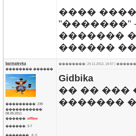
���� ����
"�������"
������� �
������ ��
barmaleyka
��������: 24.11.2012, 16:57 |
������
�������� ������
Gidbika
�� �� ��� 
������� 
���������: 239
�����������:
08.09.2011
������:
offline
������: 3-7
�������:
6
()