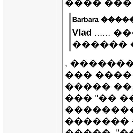
���� ���
Barbara �����
Vlad
......
������ ��.
, ������
��� ���� 
����� ��
��� "�� �
��������
������� 
�����, "