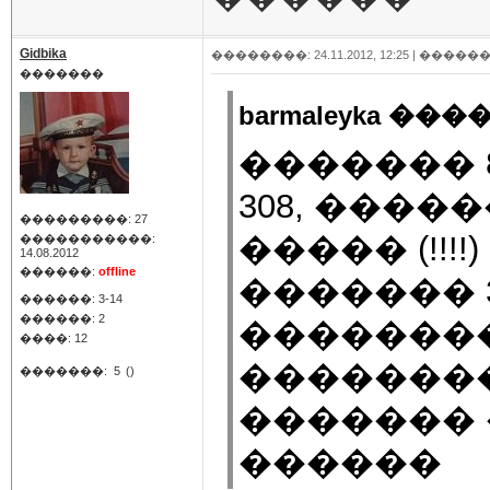
Gidbika
��������: 24.11.2012, 12:25 |
������
�������
barmaleyka ����
������� 
308, ���
���������: 27
����� (!!
�����������:
14.08.2012
������:
offline
������� 3
������: 3-14
������: 2
�������
����: 12
��������
�������:
5
()
������� 
������