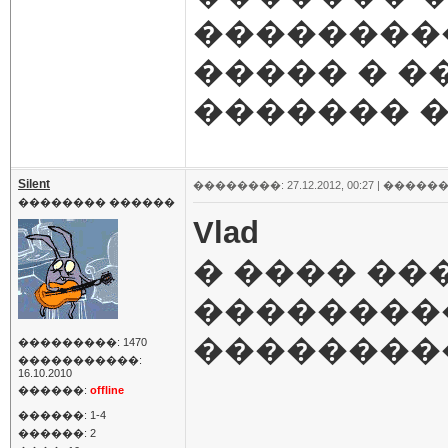
���������
����� � ��
������� 
Silent
��������: 27.12.2012, 00:27 |
������
�������� ������
Vlad
� ���� ��
��������
���������
���������: 1470
�����������:
16.10.2010
������:
offline
������: 1-4
������: 2