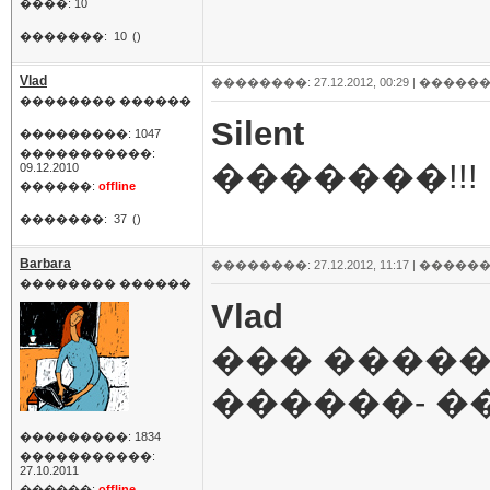
����: 10
�������:
10
()
Vlad
��������: 27.12.2012, 00:29 |
������
�������� ������
Silent
���������: 1047
�����������:
�������!!!
09.12.2010
������:
offline
�������:
37
()
Barbara
��������: 27.12.2012, 11:17 |
������
�������� ������
Vlad
��� �����
������- �
���������: 1834
�����������:
27.10.2011
������:
offline