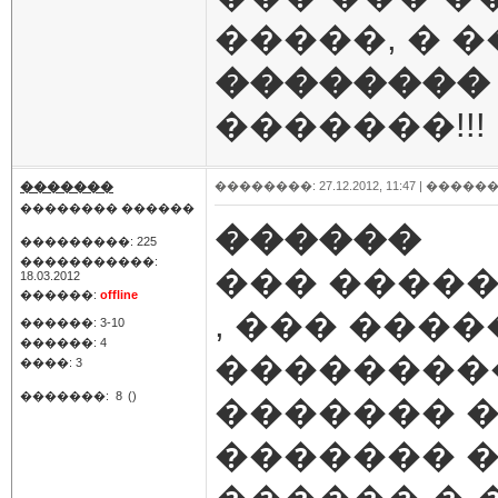
�����, � 
��������
�������!!!
�������
��������: 27.12.2012, 11:47 |
������
�������� ������
������
���������: 225
�����������:
��� �����
18.03.2012
������:
offline
, ��� ����
������: 3-10
������: 4
��������
����: 3
�������:
8
()
������� �
������� �