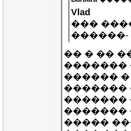
Vlad
��� ���
������-
�� � �� 
������� �
������ � 
������� 
������� �
������� �
����� ��